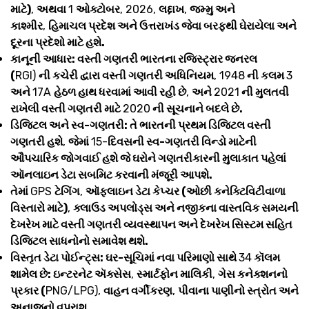
માટે)
,
અથવા
1
ઓક્ટોબર
, 2026,
લદ્દાખ
,
જમ્મુ અને
કાશ્મીર
,
હિમાચલ પ્રદેશ અને ઉત્તરાખંડ જેવા બરફથી ઘેરાયેલા અને
દૂરના પ્રદેશો માટે હશે.
કાનૂની આધાર: વસ્તી ગણતરી ભારતના રજિસ્ટ્રાર જનરલ
(
RGI)
ની કચેરી દ્વારા વસ્તી ગણતરી અધિનિયમ
, 1948
ની કલમ
3
અને
17A
હેઠળ હાથ ધરવામાં આવી રહી છે
,
અને
2021
ની મુલતવી
રાખેલી વસ્તી ગણતરી માટે
2020
ની સૂચનાને બદલે છે.
ડિજિટલ અને સ્વ-ગણતરી: તે ભારતની પ્રથમ ડિજિટલ વસ્તી
ગણતરી હશે
,
જેમાં
15-
દિવસની સ્વ-ગણતરી વિન્ડો માટેની
ઔપચારિક જોગવાઈ હશે જે ઘરોને ગણતરીકારની મુલાકાત પહેલાં
ઑનલાઇન ડેટા સબમિટ કરવાની મંજૂરી આપશે.
તેમાં
GPS
ટેગિંગ
,
ઑફલાઇન ડેટા કેપ્ચર (ઓછી કનેક્ટિવિટીવાળા
વિસ્તારો માટે)
,
ક્લાઉડ અપલોડ્સ અને નજીકના વાસ્તવિક સમયની
દેખરેખ માટે વસ્તી ગણતરી વ્યવસ્થાપન અને દેખરેખ સિસ્ટમ સહિત
ડિજિટલ સાધનોનો સમાવેશ થશે.
વિસ્તૃત ડેટા પોઈન્ટ્સ: ઘર-સૂચિમાં નવા પરિમાણો સાથે
34
કૉલમ
શામેલ છે: ઇન્ટરનેટ ઍક્સેસ
,
સ્માર્ટફોન માલિકી
,
ગેસ કનેક્શનનો
પ્રકાર (
PNG/LPG),
વાહન વર્ગીકરણ
,
પીવાના પાણીનો સ્ત્રોત અને
અનાજનો વપરાશ.