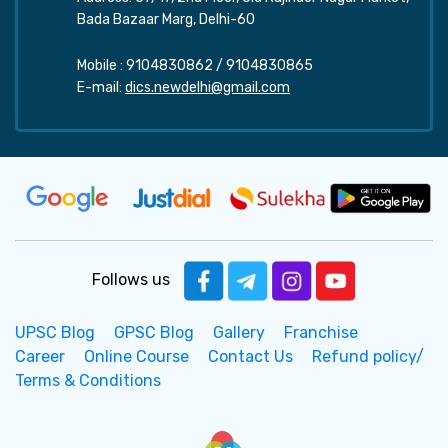
Bada Bazaar Marg, Delhi-60
Mobile :
9104830862
/
9104830865
E-mail:
dics.newdelhi@gmail.com
Follows us
UPSC Blog
GPSC Blog
Gallery
Franchise
Career
Online Course
Contact Us
Refund policy/
Terms & Conditions