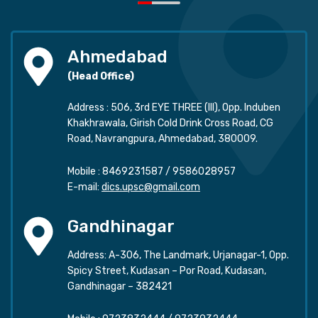
Ahmedabad
(Head Office)
Address : 506, 3rd EYE THREE (III), Opp. Induben
Khakhrawala, Girish Cold Drink Cross Road, CG
Road, Navrangpura, Ahmedabad, 380009.
Mobile :
8469231587
/
9586028957
E-mail:
dics.upsc@gmail.com
Gandhinagar
Address: A-306, The Landmark, Urjanagar-1, Opp.
Spicy Street, Kudasan – Por Road, Kudasan,
Gandhinagar – 382421