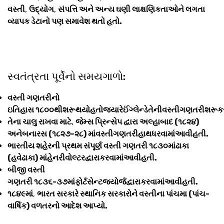
વસ્તી
,
ઉદ્યોગ
,
સંપત્તિ અને અન્ય ઘણી લાક્ષણિકતાઓને લગતા
વ્યાપક ડેટાનો પણ સમાવેશ થતો હતો.
સ્વતંત્રતા પૂર્વેનો સમયગાળો:
વસ્તી ગણતરીનો
ઇતિહાસ ૧૮૦૦થીશરૂથયોહતોજ્યારેઈંગ્લેન્ડેતેનીવસ્તીગણતરીશરૂક
તેના ચાલુ રાખવા માટે
,
જેમ્સ પ્રિન્સેપ દ્વારા અલ્હાબાદ (૧૮૨૪)
અનેબનારસ (૧૮૨૭-૨૮) માંવસ્તીગણતરીહાથધરવામાંઆવીહતી.
ભારતીય શહેરની પ્રથમ સંપૂર્ણ વસ્તી ગણતરી ૧૮૩૦માંઢાકા
(હવેઢાકા) માંહેનરીવોલ્ટરદ્વારાકરવામાંઆવીહતી.
બીજી વસ્તી
ગણતરી ૧૮૩૬-૩૭માંફોર્ટસેન્ટજ્યોર્જદ્વારાકરવામાંઆવીહતી.
૧૮૪૯માં
,
ભારત સરકારે સ્થાનિક સરકારોને વસ્તીના પાંચમા (પાંચ-
વાર્ષિક) વળતરનો આદેશ આપ્યો.