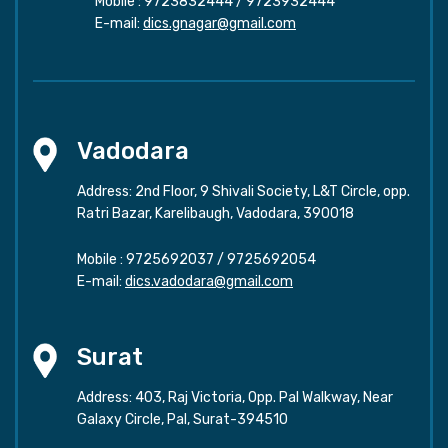
Mobile :
9723832444
/
9723932444
E-mail:
dics.gnagar@gmail.com
Vadodara
Address: 2nd Floor, 9 Shivali Society, L&T Circle, opp.
Ratri Bazar, Karelibaugh, Vadodara, 390018
Mobile :
9725692037
/
9725692054
E-mail:
dics.vadodara@gmail.com
Surat
Address: 403, Raj Victoria, Opp. Pal Walkway, Near
Galaxy Circle, Pal, Surat-394510