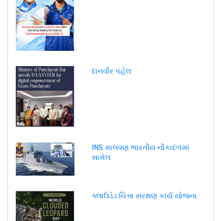
દાનવીર પહેલ
INS માલવણ ભારતીય નૌકાદળમાં
સામેલ
ક્લાઉડેડ ચિત્તા સંરક્ષણ કાર્ય યોજના