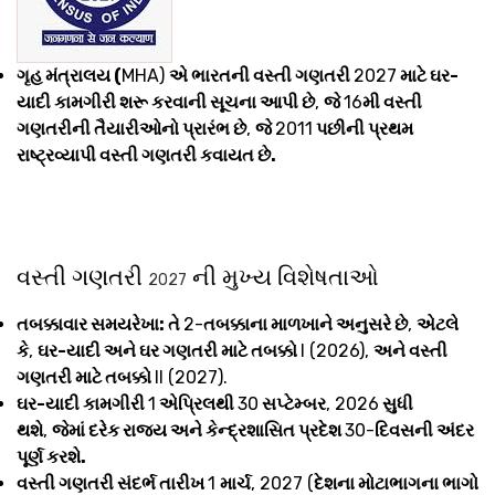
ગૃહ મંત્રાલય (
MHA)
એ ભારતની વસ્તી ગણતરી
2027
માટે ઘર-
યાદી કામગીરી શરૂ કરવાની સૂચના આપી છે
,
જે
16
મી વસ્તી
ગણતરીની તૈયારીઓનો પ્રારંભ છે
,
જે
2011
પછીની પ્રથમ
રાષ્ટ્રવ્યાપી વસ્તી ગણતરી કવાયત છે.
વસ્તી ગણતરી
ની મુખ્ય વિશેષતાઓ
2027
તબક્કાવાર સમયરેખા: તે
2-
તબક્કાના માળખાને અનુસરે છે
,
એટલે
કે
,
ઘર-યાદી અને ઘર ગણતરી માટે તબક્કો
I (2026),
અને વસ્તી
ગણતરી માટે તબક્કો
II (2027).
ઘર-યાદી કામગીરી
1
એપ્રિલથી
30
સપ્ટેમ્બર
, 2026
સુધી
થશે
,
જેમાં દરેક રાજ્ય અને કેન્દ્રશાસિત પ્રદેશ
30-
દિવસની અંદર
પૂર્ણ કરશે.
વસ્તી ગણતરી સંદર્ભ તારીખ
1
માર્ચ
, 2027 (
દેશના મોટાભાગના ભાગો