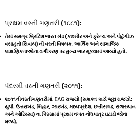
પ્રથમ વસ્તી ગણતરી (૧૮૮૧):
તેમાં સમગ્ર બ્રિટિશ ભારત ખંડ (કાશ્મીર અને ફ્રેન્ચ અને પોર્ટુગીઝ
વસાહતો સિવાય) ની વસ્તી વિષયક
,
આર્થિક અને સામાજિક
લાક્ષણિકતાઓના વર્ગીકરણ પર મુખ્ય ભાર મૂકવામાં આવ્યો હતો.
પંદરમી વસ્તી ગણતરી (૨૦૧૧):
૨૦૧૧નીવસ્તીગણતરીમાં
, EAG
રાજ્યો (સશક્ત કાર્ય જૂથ રાજ્યો:
યુપી
,
ઉત્તરાખંડ
,
બિહાર
,
ઝારખંડ
,
મધ્યપ્રદેશ
,
છત્તીસગઢ
,
રાજસ્થાન
અને ઓરિસ્સા) ના કિસ્સામાં પ્રથમ વખત નોંધપાત્ર ઘટાડો જોવા
મળ્યો.