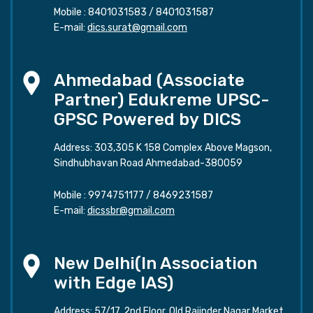
Mobile :
8401031583
/
8401031587
E-mail:
dics.surat@gmail.com
Ahmedabad (Associate
Partner) Edukreme UPSC-
GPSC Powered by DICS
Address: 303,305 K 158 Complex Above Magson,
Sindhubhavan Road Ahmedabad-380059
Mobile :
9974751177
/
8469231587
E-mail:
dicssbr@gmail.com
New Delhi(In Association
with Edge IAS)
Address: 57/17, 2nd Floor, Old Rajinder Nagar Market,