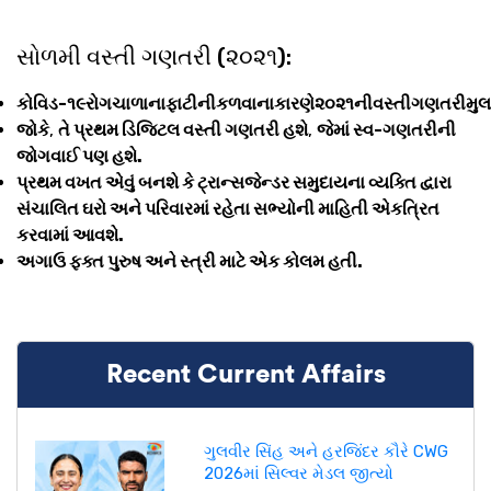
સોળમી વસ્તી ગણતરી (૨૦૨૧):
કોવિડ-૧૯રોગચાળાનાફાટીનીકળવાનાકારણે૨૦૨૧નીવસ્તીગણતરીમુલ
જોકે
,
તે પ્રથમ ડિજિટલ વસ્તી ગણતરી હશે
,
જેમાં સ્વ-ગણતરીની
જોગવાઈ પણ હશે.
પ્રથમ વખત એવું બનશે કે ટ્રાન્સજેન્ડર સમુદાયના વ્યક્તિ દ્વારા
સંચાલિત ઘરો અને પરિવારમાં રહેતા સભ્યોની માહિતી એકત્રિત
કરવામાં આવશે.
અગાઉ ફક્ત પુરુષ અને સ્ત્રી માટે એક કોલમ હતી.
Recent Current Affairs
ગુલવીર સિંહ અને હરજિંદર કૌરે CWG
2026માં સિલ્વર મેડલ જીત્યો