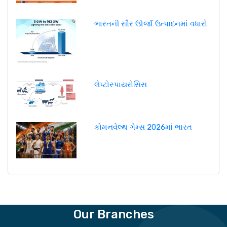
ભારતની સૌર ઊર્જા ઉત્પાદનમાં વધારો
લેપ્ટોસ્પાયરોસિસ
કોમનવેલ્થ ગેમ્સ 2026માં ભારત
Our Branches