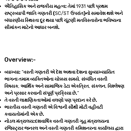
ઐતિહાસિક અને રાજકીય મહત્વ: તેમાં
1931
પછી પ્રથમ
રાષ્ટ્રવ્યાપી જાતિ ગણતરી (
SC/ST
ઉપરાંત)નો સમાવેશ થશે અને
બંધારણીય સ્થિરતા દૂર થયા પછી ચૂંટણી મતવિસ્તારોના ભવિષ્યના
સીમાંકન માટેનો આધાર બનશે.
Overview:-
વ્યાખ્યા:
“
વસ્તી ગણતરી એ દેશ અથવા દેશના સુવ્યાખ્યાયિત
ભાગના તમામ વ્યક્તિઓના ચોક્કસ સમયે
,
સંબંધિત વસ્તી
વિષયક
,
આર્થિક અને સામાજિક ડેટા એકત્રિત
,
સંકલન
,
વિશ્લેષણ
અને પ્રસાર કરવાની સંપૂર્ણ પ્રક્રિયા છે.
”
તે વસ્તી લાક્ષણિકતાઓમાં વલણો પણ પ્રદાન કરે છે.
ભારતીય વસ્તી ગણતરી એ વિશ્વની સૌથી મોટી વહીવટી
કવાયતોમાંની એક છે.
નોડલ મંત્રાલય:દશવાર્ષિક વસ્તી ગણતરી ગૃહ મંત્રાલયના
રજિસ્ટ્રાર જનરલ અને વસ્તી ગણતરી કમિશનરના કાર્યાલય દ્વારા