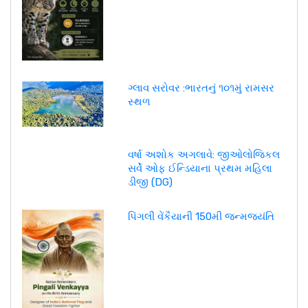
ગ્લાવ સરોવર :ભારતનું ૧૦૧મું રામસર
સ્થળ
વર્ષા અશોક અગલાવે: જીઓલોજિકલ
સર્વે ઓફ ઈન્ડિયાના પ્રથમ મહિલા
ડીજી (DG)
પિંગલી વેંકૈયાની 150મી જન્મજયંતિ