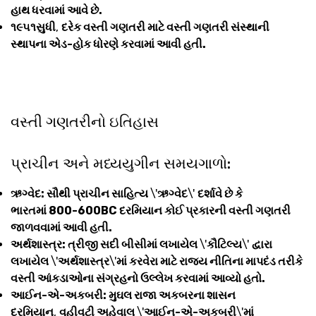
હાથ ધરવામાં આવે છે.
૧૯૫૧સુધી
,
દરેક વસ્તી ગણતરી માટે વસ્તી ગણતરી સંસ્થાની
સ્થાપના એડ-હોક ધોરણે કરવામાં આવી હતી.
વસ્તી ગણતરીનો ઇતિહાસ
પ્રાચીન અને મધ્યયુગીન સમયગાળો:
ઋગ્વેદ: સૌથી પ્રાચીન સાહિત્ય
\'
ઋગ્વેદ
\'
દર્શાવે છે કે
ભારતમાં 800-600BC દરમિયાન કોઈ પ્રકારની વસ્તી ગણતરી
જાળવવામાં આવી હતી.
અર્થશાસ્ત્ર: ત્રીજી સદી બીસીમાં લખાયેલ
\'
કૌટિલ્ય
\'
દ્વારા
લખાયેલ
\'
અર્થશાસ્ત્ર
\'
માં કરવેરા માટે રાજ્ય નીતિના માપદંડ તરીકે
વસ્તી આંકડાઓના સંગ્રહનો ઉલ્લેખ કરવામાં આવ્યો હતો.
આઈન-એ-અકબરી: મુઘલ રાજા અકબરના શાસન
દરમિયાન
,
વહીવટી અહેવાલ
\'
આઈન-એ-અકબરી
\'
માં