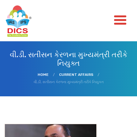
વી.ડી. સતીસન કેરળના મુખ્યમંત્રી તરીકે
નિયુક્ત
HOME
/
CURRENT AFFAIRS
/
વી.ડી. સતીસન કેરળના મુખ્યમંત્રી તરીકે નિયુક્ત