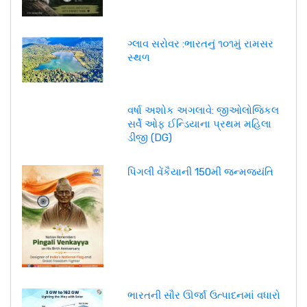
ગ્લાવ સરોવર :ભારતનું ૧૦૧મું રામસર
સ્થળ
વર્ષા અશોક અગલાવે: જીઓલોજિકલ
સર્વે ઓફ ઈન્ડિયાના પ્રથમ મહિલા
ડીજી (DG)
પિંગલી વેંકૈયાની 150મી જન્મજયંતિ
ભારતની સૌર ઊર્જા ઉત્પાદનમાં વધારો