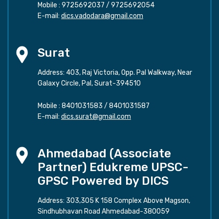
Mobile :
9725692037
/
9725692054
E-mail:
dics.vadodara@gmail.com
Surat
Address: 403, Raj Victoria, Opp. Pal Walkway, Near
Galaxy Circle, Pal, Surat-394510
Mobile :
8401031583
/
8401031587
E-mail:
dics.surat@gmail.com
Ahmedabad (Associate
Partner) Edukreme UPSC-
GPSC Powered by DICS
Address: 303,305 K 158 Complex Above Magson,
Sindhubhavan Road Ahmedabad-380059