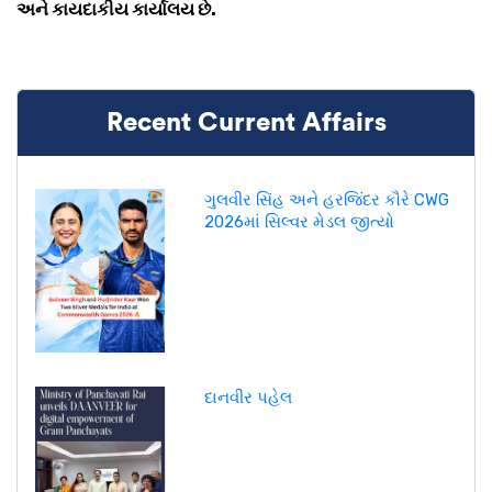
અને કાયદાકીય કાર્યાલય છે.
Recent Current Affairs
ગુલવીર સિંહ અને હરજિંદર કૌરે CWG
2026માં સિલ્વર મેડલ જીત્યો
દાનવીર પહેલ