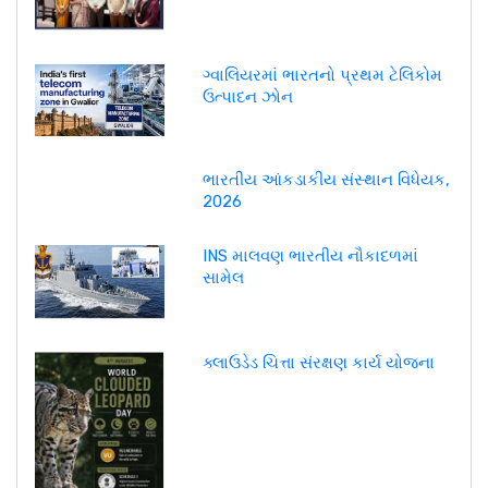
ગ્વાલિયરમાં ભારતનો પ્રથમ ટેલિકોમ
ઉત્પાદન ઝોન
ભારતીય આંકડાકીય સંસ્થાન વિધેયક,
2026
INS માલવણ ભારતીય નૌકાદળમાં
સામેલ
ક્લાઉડેડ ચિત્તા સંરક્ષણ કાર્ય યોજના