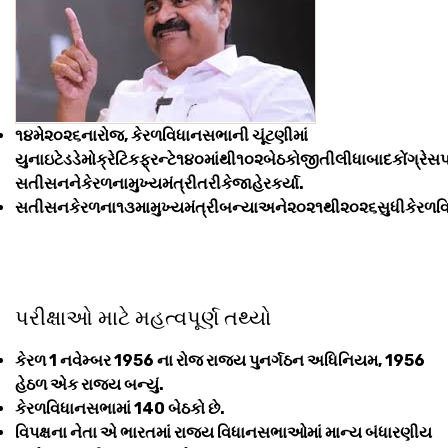
૧૪મે૨૦૨૬નારોજ, કેરળવિધાનસભાની ચૂંટણીમાં
યુનાઇટેડડેમોક્રેટિકફ્રન્ટે૧૪૦માંથી૧૦૨બેઠકોજીતીલીધાબાદકોંગ્રેસપ
સતીસનનેકેરળનામુખ્યમંત્રીતરીકેજાહેરકર્યા.
સતીસનકેરળના૧૩મામુખ્યમંત્રીબન્યાઅને૨૦૨૧થી૨૦૨૬સુધીકેરળવિધ
પરીક્ષાઓ માટે મહત્વપૂર્ણ તથ્યો
કેરળ 1 નવેમ્બર 1956 ના રોજ રાજ્ય પુનર્ગઠન અધિનિયમ, 1956
હેઠળ એક રાજ્ય બન્યું.
કેરળવિધાનસભામાં 140 બેઠકો છે.
વિપક્ષના નેતા એ ભારતમાં રાજ્ય વિધાનસભાઓમાં માન્ય બંધારણીય