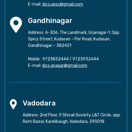
E-mail:
dics.upsc@gmail.com
Gandhinagar
Address: A-306, The Landmark, Urjanagar-1, Opp.
Spicy Street, Kudasan – Por Road, Kudasan,
Gandhinagar – 382421
Mobile :
9723832444
/
9723932444
E-mail:
dics.gnagar@gmail.com
Vadodara
Address: 2nd Floor, 9 Shivali Society, L&T Circle, opp.
Ratri Bazar, Karelibaugh, Vadodara, 390018