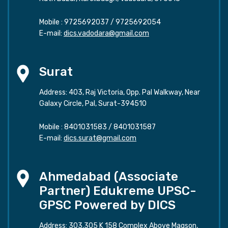
Mobile :
9725692037
/
9725692054
E-mail:
dics.vadodara@gmail.com
Surat
Address: 403, Raj Victoria, Opp. Pal Walkway, Near
Galaxy Circle, Pal, Surat-394510
Mobile :
8401031583
/
8401031587
E-mail:
dics.surat@gmail.com
Ahmedabad (Associate
Partner) Edukreme UPSC-
GPSC Powered by DICS
Address: 303,305 K 158 Complex Above Magson,