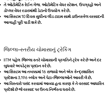
તે ઓટોમેટિક રેઈન ગેજ
,
ઓટોમેટિક વેધર સ્ટેશન
,
ઉપગ્રહો અને
ડોપ્લર વેધર રડારમાંથી ડેટાનો ઉપયોગ કરે છે.
આ સિસ્ટમ
10
દિવસ સુધીના લીડ ટાઇમ સાથે ડાઉનસ્કેલ વરસાદની
આગાહી પૂરી પાડી શકે છે.
જિલ્લા-સ્તરીય ચોમાસાનું ટ્રેકિંગ
IITM
પહેલ જિલ્લા સ્તરે ચોમાસાની પ્રગતિને ટ્રેક કરે છે અને દર
બુધવારે અપડેટ્સ પ્રદાન કરે છે.
આ સિસ્ટમ આ તબક્કામાં
16
રાજ્યો અને એક કેન્દ્રશાસિત
પ્રદેશના
3,196
બ્લોક અને પેટા-જિલ્લાઓને આવરી લે છે.
આ વિસ્તારો પસંદ કરવામાં આવ્યા હતા કારણ કે તે વરસાદ આધારિત
પ્રદેશો છે જે વરસાદ પર ઉચ્ચ નિર્ભરતા ધરાવે છે.