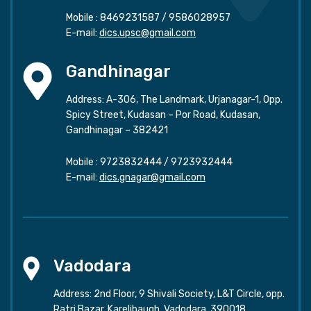
Mobile :
8469231587
/
9586028957
E-mail:
dics.upsc@gmail.com
Gandhinagar
Address: A-306, The Landmark, Urjanagar-1, Opp.
Spicy Street, Kudasan – Por Road, Kudasan,
Gandhinagar – 382421
Mobile :
9723832444
/
9723932444
E-mail:
dics.gnagar@gmail.com
Vadodara
Address: 2nd Floor, 9 Shivali Society, L&T Circle, opp.
Ratri Bazar, Karelibaugh, Vadodara, 390018