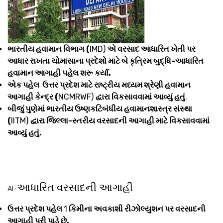
ભારતીય હવામાન વિભાગ (
IMD)
એ વરસાદ આધારિત ખેતી પર
આધાર રાખતા ચોમાસાના પ્રદેશો માટે બે કૃત્રિમ બુદ્ધિ-આધારિત
હવામાન આગાહી પહેલ શરૂ કર્યા.
એક પહેલ ઉત્તર પ્રદેશ માટે રાષ્ટ્રીય મધ્યમ શ્રેણી હવામાન
આગાહી કેન્દ્ર (
NCMRWF)
દ્વારા વિકસાવવામાં આવ્યું હતું
.
બીજું પુણેમાં ભારતીય ઉષ્ણકટિબંધીય હવામાનશાસ્ત્ર સંસ્થા
(
IITM)
દ્વારા જિલ્લા-સ્તરીય વરસાદની આગાહી માટે વિકસાવવામાં
આવ્યું હતું.
આધારિત વરસાદની આગાહી
AI-
ઉત્તર પ્રદેશ પહેલ
1
કિમીના અવકાશી રીઝોલ્યુશન પર વરસાદની
આગાહી પૂરી પાડે છે.