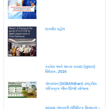
દાનવીર પહેલ
કરવેરા અને અન્ય કાયદા (સુધારા)
વિધેયક, 2026
ગોબરધન (GOBARdhan): રાષ્ટ્રીય
પરિપત્રક જૈવ-ઊર્જા યોજના
મધ્યમ-અંતરની બેલિસ્ટિક મિસાઇલ -