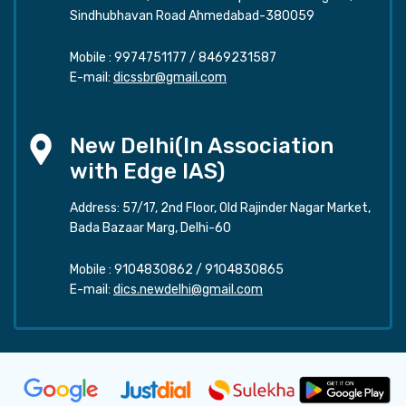
Sindhubhavan Road Ahmedabad-380059
Mobile :
9974751177
/
8469231587
E-mail:
dicssbr@gmail.com
New Delhi(In Association
with Edge IAS)
Address: 57/17, 2nd Floor, Old Rajinder Nagar Market,
Bada Bazaar Marg, Delhi-60
Mobile :
9104830862
/
9104830865
E-mail:
dics.newdelhi@gmail.com