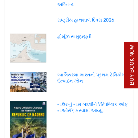
અગ્નિ-4
રાષ્ટ્રીય હાથશાળ દિવસ 2026
હોર્મૂઝ સામુદ્રધુની
BUY BOOK NOW
ગ્વાલિયરમાં ભારતનો પ્રથમ ટેલિકોમ
ઉત્પાદન ઝોન
નાઉરુનું નામ બદલીને \'રિપબ્લિક ઓફ
નાઓરો\' કરવામાં આવ્યું.