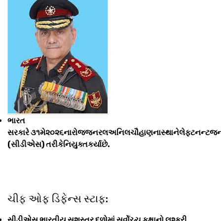
ભારત
સરકારે ૩૧મે૨૦૨૬નારોજજનરલઅનિલચૌહાણનાસ્થાનેલેફ્ટનન્ટ
(સીડીએસ) તરીકેનિયુક્તકર્યાછે.
ચીફ ઓફ ડિફેન્સ સ્ટાફ:
સીડીએસ ભારતીય સશસ્ત્ર દળોમાં સર્વોચ્ચ કક્ષાનો લશ્કરી