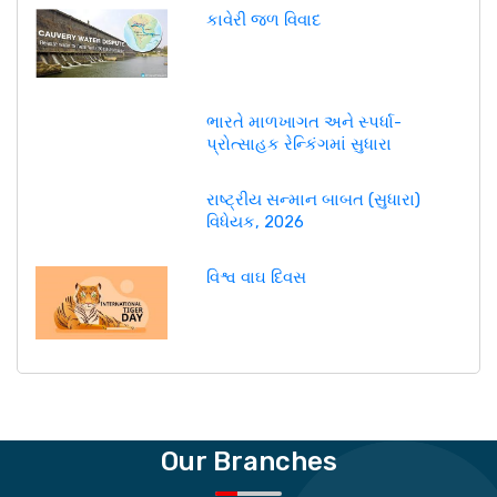
કાવેરી જળ વિવાદ
ભારતે માળખાગત અને સ્પર્ધા-
પ્રોત્સાહક રેન્કિંગમાં સુધારા
રાષ્ટ્રીય સન્માન બાબત (સુધારા)
વિધેયક, 2026
વિશ્વ વાઘ દિવસ
Our Branches