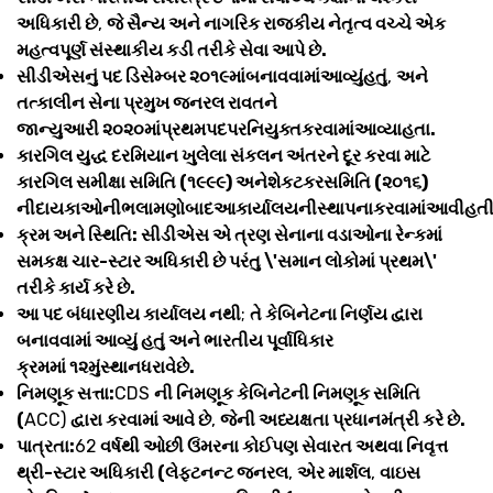
અધિકારી છે
,
જે સૈન્ય અને નાગરિક રાજકીય નેતૃત્વ વચ્ચે એક
મહત્વપૂર્ણ સંસ્થાકીય કડી તરીકે સેવા આપે છે.
સીડીએસનું પદ ડિસેમ્બર ૨૦૧૯માંબનાવવામાંઆવ્યુંહતું
,
અને
તત્કાલીન સેના પ્રમુખ જનરલ રાવતને
જાન્યુઆરી ૨૦૨૦માંપ્રથમપદપરનિયુક્તકરવામાંઆવ્યાહતા.
કારગિલ યુદ્ધ દરમિયાન ખુલેલા સંકલન અંતરને દૂર કરવા માટે
કારગિલ સમીક્ષા સમિતિ (૧૯૯૯) અનેશેકટકરસમિતિ (૨૦૧૬)
નીદાયકાઓનીભલામણોબાદઆકાર્યાલયનીસ્થાપનાકરવામાંઆવીહતી
ક્રમ અને સ્થિતિ: સીડીએસ એ ત્રણ સેનાના વડાઓના રેન્કમાં
સમકક્ષ ચાર-સ્ટાર અધિકારી છે પરંતુ \'સમાન લોકોમાં પ્રથમ\'
તરીકે કાર્ય કરે છે.
આ પદ બંધારણીય કાર્યાલય નથી
;
તે કેબિનેટના નિર્ણય દ્વારા
બનાવવામાં આવ્યું હતું અને ભારતીય પૂર્વાધિકાર
ક્રમમાં ૧૨મુંસ્થાનધરાવેછે.
નિમણૂક સત્તા:
CDS
ની નિમણૂક કેબિનેટની નિમણૂક સમિતિ
(
ACC)
દ્વારા કરવામાં આવે છે
,
જેની અધ્યક્ષતા પ્રધાનમંત્રી કરે છે.
પાત્રતા:
62
વર્ષથી ઓછી ઉંમરના કોઈપણ સેવારત અથવા નિવૃત્ત
થ્રી-સ્ટાર અધિકારી (લેફ્ટનન્ટ જનરલ
,
એર માર્શલ
,
વાઇસ