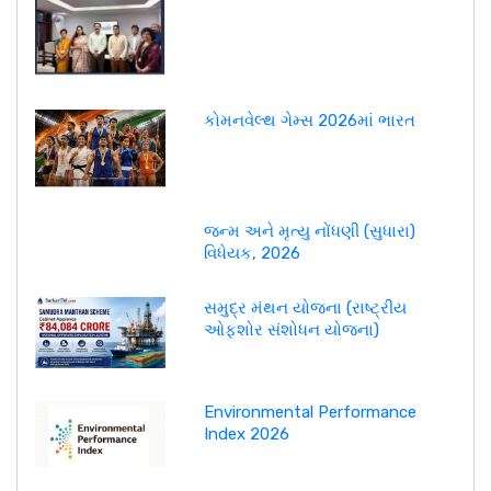
કોમનવેલ્થ ગેમ્સ 2026માં ભારત
જન્મ અને મૃત્યુ નોંધણી (સુધારા)
વિધેયક, 2026
સમુદ્ર મંથન યોજના (રાષ્ટ્રીય
ઓફશોર સંશોધન યોજના)
Environmental Performance
Index 2026