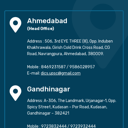
Ahmedabad
(Head Office)
Address : 506, 3rd EYE THREE (III), Opp. Induben
Khakhrawala, Girish Cold Drink Cross Road, CG
Road, Navrangpura, Ahmedabad, 380009.
Mobile :
8469231587
/
9586028957
E-mail:
dics.upsc@gmail.com
Gandhinagar
Address: A-306, The Landmark, Urjanagar-1, Opp.
Spicy Street, Kudasan – Por Road, Kudasan,
Gandhinagar – 382421
Mobile :
9723832444
/
9723932444