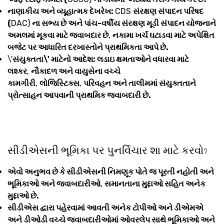
નાણાકીય અને વ્યૂહાત્મક દેખરેખ:
CDS
સંરક્ષણ સંપાદન પરિષદ
(
DAC)
ના સભ્ય છે અને પાંચ-વર્ષીય સંરક્ષણ મૂડી સંપાદન યોજનાને
અમલમાં મૂકવા માટે જવાબદાર છે
,
નકામા ખર્ચ ઘટાડવા માટે અપેક્ષિત
બજેટ પર આધારિત દરખાસ્તોને પ્રાથમિકતા આપે છે.
\'
સંયુક્તતા\' માટેનો આદેશ: લડાઇ ક્ષમતાઓને વધારવા માટે
લશ્કર
,
નૌકાદળ અને વાયુસેના વચ્ચે
કામગીરી
,
લોજિસ્ટિક્સ
,
પરિવહન અને તાલીમમાં સંયુક્તતાને
પ્રોત્સાહન આપવાની પ્રાથમિક જવાબદારી છે.
સીડીએસની ભૂમિકા પર પુનર્વિચાર શા માટે કરવો
?
એવો અનુભવ છે કે સીડીએસની નિમણૂક પોતે જ પૂરતી નહોતી અને
ભૂમિકાઓ અને જવાબદારીઓ
,
સમાનતાના મુદ્દાઓ સહિત અનેક
મુદ્દાઓ છે.
સીડીએસ દ્વારા પહેરવામાં આવતી અનેક ટોપીઓ અને ડીએમએ
અને ડીઓડી વચ્ચે જવાબદારીઓમાં ઓવરલેપ સાથે ભૂમિકાઓ અને