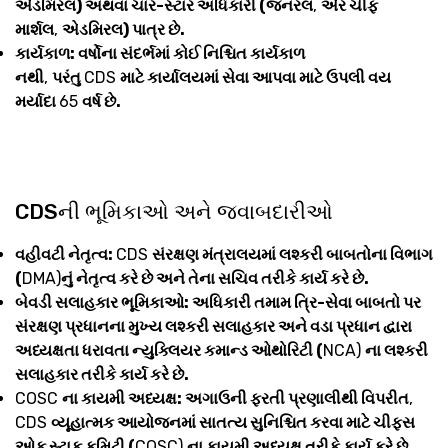
એડમિરલ) અથવા ચાર-સ્ટાર અધિકારી (જનરલ
,
એર ચીફ
માર્શલ
,
એડમિરલ) પાત્ર છે.
કાર્યકાળ: વર્ષોના સંદર્ભમાં કોઈ નિશ્ચિત કાર્યકાળ
નથી
,
પરંતુ
CDS
માટે કાર્યાલયમાં સેવા આપવા માટે ઉપલી વય
મર્યાદા
65
વર્ષ છે.
CDSની ભૂમિકાઓ અને જવાબદારીઓ
વહીવટી નેતૃત્વ:
CDS
સંરક્ષણ મંત્રાલયમાં લશ્કરી બાબતોના વિભાગ
(
DMA)
નું નેતૃત્વ કરે છે અને તેના સચિવ તરીકે કાર્ય કરે છે.
બેવડી સલાહકાર ભૂમિકાઓ: અધિકારી તમામ ત્રિ-સેવા બાબતો પર
સંરક્ષણ પ્રધાનના મુખ્ય લશ્કરી સલાહકાર અને વડા પ્રધાન દ્વારા
અધ્યક્ષતા ધરાવતા ન્યુક્લિયર કમાન્ડ ઓથોરિટી (
NCA)
ના લશ્કરી
સલાહકાર તરીકે કાર્ય કરે છે.
COSC
ના કાયમી અધ્યક્ષ: અગાઉની ફરતી પ્રણાલીથી વિપરીત
,
CDS
વ્યૂહાત્મક આયોજનમાં સાતત્ય સુનિશ્ચિત કરવા માટે ચીફ્સ
ઓફ સ્ટાફ કમિટી (
COSC)
ના કાયમી અધ્યક્ષ તરીકે કાર્ય કરે છે.