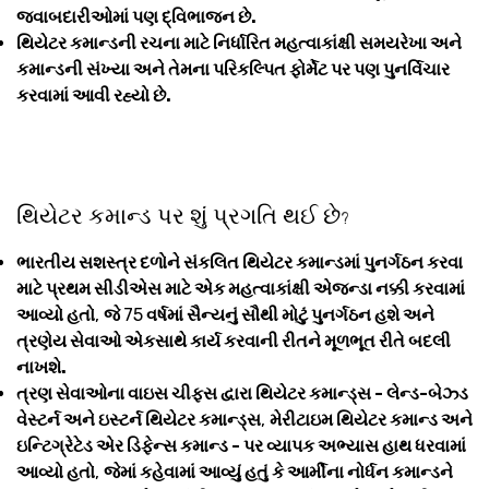
જવાબદારીઓમાં પણ દ્વિભાજન છે.
થિયેટર કમાન્ડની રચના માટે નિર્ધારિત મહત્વાકાંક્ષી સમયરેખા અને
કમાન્ડની સંખ્યા અને તેમના પરિકલ્પિત ફોર્મેટ પર પણ પુનર્વિચાર
કરવામાં આવી રહ્યો છે.
થિયેટર કમાન્ડ પર શું પ્રગતિ થઈ છે
?
ભારતીય સશસ્ત્ર દળોને સંકલિત થિયેટર કમાન્ડમાં પુનર્ગઠન કરવા
માટે પ્રથમ સીડીએસ માટે એક મહત્વાકાંક્ષી એજન્ડા નક્કી કરવામાં
આવ્યો હતો
,
જે
75
વર્ષમાં સૈન્યનું સૌથી મોટું પુનર્ગઠન હશે અને
ત્રણેય સેવાઓ એકસાથે કાર્ય કરવાની રીતને મૂળભૂત રીતે બદલી
નાખશે.
ત્રણ સેવાઓના વાઇસ ચીફ્સ દ્વારા થિયેટર કમાન્ડ્સ - લેન્ડ-બેઝ્ડ
વેસ્ટર્ન અને ઇસ્ટર્ન થિયેટર કમાન્ડ્સ
,
મેરીટાઇમ થિયેટર કમાન્ડ અને
ઇન્ટિગ્રેટેડ એર ડિફેન્સ કમાન્ડ - પર વ્યાપક અભ્યાસ હાથ ધરવામાં
આવ્યો હતો
,
જેમાં કહેવામાં આવ્યું હતું કે આર્મીના નોર્ધન કમાન્ડને