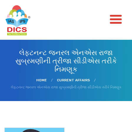
લેફ્ટનન્ટ જનરલ એનએસ રાજા
સુબ્રમણીની ત્રીજા સીડીએસ તરીકે
નિમણૂક
HOME
/
CURRENT AFFAIRS
/
લેફ્ટનન્ટ જનરલ એનએસ રાજા સુબ્રમણીની ત્રીજા સીડીએસ તરીકે નિમણૂક