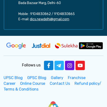
Bada Bazaar Marg, Delhi-60
Mobile :
9104830862
/
9104830865
E-mail:
dics.newdelhi@gmail.com
Follows us
UPSC Blog
GPSC Blog
Gallery
Franchise
Career
Online Course
Contact Us
Refund policy/
Terms & Conditions