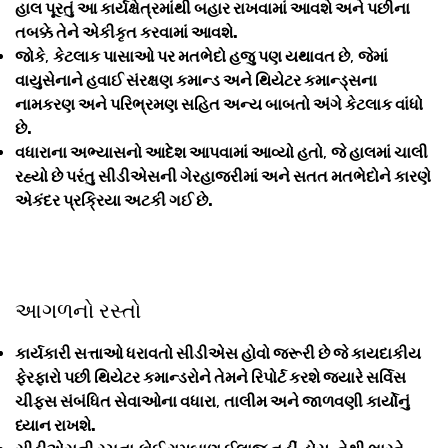
હાલ પૂરતું આ કાર્યક્ષેત્રમાંથી બહાર રાખવામાં આવશે અને પછીના
તબક્કે તેને એકીકૃત કરવામાં આવશે.
જોકે
,
કેટલાક પાસાઓ પર મતભેદો હજુ પણ યથાવત છે
,
જેમાં
વાયુસેનાને હવાઈ સંરક્ષણ કમાન્ડ અને થિયેટર કમાન્ડ્સના
નામકરણ અને પરિભ્રમણ સહિત અન્ય બાબતો અંગે કેટલાક વાંધો
છે.
વધારાના અભ્યાસનો આદેશ આપવામાં આવ્યો હતો
,
જે હાલમાં ચાલી
રહ્યો છે પરંતુ સીડીએસની ગેરહાજરીમાં અને સતત મતભેદોને કારણે
એકંદર પ્રક્રિયા અટકી ગઈ છે.
આગળનો રસ્તો
કાર્યકારી સત્તાઓ ધરાવતો સીડીએસ હોવો જરૂરી છે જે કાયદાકીય
ફેરફારો પછી થિયેટર કમાન્ડરોને તેમને રિપોર્ટ કરશે જ્યારે સર્વિસ
ચીફ્સ સંબંધિત સેવાઓના વધારા
,
તાલીમ અને જાળવણી કાર્યોનું
ધ્યાન રાખશે.