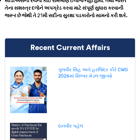
સીડીએસની રચના કોઈ રામબાણ ઈલાજ નહીં હોય
,
તેથી ભારતે
તેના સશસ્ત્ર દળોને અપગ્રેડ કરવા માટે સંપૂર્ણ સુધારા કરવાની
જરૂર છે જેથી તે
21
મી સદીના સુરક્ષા પડકારોનો સામનો કરી શકે.
Recent Current Affairs
ગુલવીર સિંહ અને હરજિંદર કૌરે CWG
2026માં સિલ્વર મેડલ જીત્યો
દાનવીર પહેલ