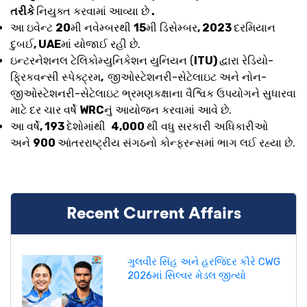
તરીકે
નિયુક્ત કરવામાં આવ્યા છે
.
આ ઇવેન્ટ
20
મી નવેમ્બરથી
15
મી ડિસેમ્બર
, 2023
દરમિયાન
દુબઈ
, UAE
માં યોજાઈ રહી છે.
ઇન્ટરનેશનલ ટેલિકોમ્યુનિકેશન યુનિયન (
ITU)
દ્વારા રેડિયો-
ફ્રિકવન્સી સ્પેક્ટ્રમ
,
જીઓસ્ટેશનરી-સેટેલાઇટ અને નોન-
જીઓસ્ટેશનરી-સેટેલાઇટ ભ્રમણકક્ષાના વૈશ્વિક ઉપયોગને સુધારવા
માટે દર ચાર વર્ષે
WRC
નું આયોજન કરવામાં આવે છે.
આ વર્ષે
, 193
દેશોમાંથી
4,000
થી વધુ સરકારી અધિકારીઓ
અને
900
આંતરરાષ્ટ્રીય સંગઠનો કોન્ફરન્સમાં ભાગ લઈ રહ્યા છે.
Recent Current Affairs
ગુલવીર સિંહ અને હરજિંદર કૌરે CWG
2026માં સિલ્વર મેડલ જીત્યો