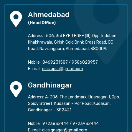
Ahmedabad
(Head Office)
Address : 506, 3rd EYE THREE (III), Opp. Induben
Khakhrawala, Girish Cold Drink Cross Road, CG
Road, Navrangpura, Ahmedabad, 380009.
Mobile :
8469231587
/
9586028957
E-mail:
dics.upsc@gmail.com
Gandhinagar
Address: A-306, The Landmark, Urjanagar-1, Opp.
Spicy Street, Kudasan – Por Road, Kudasan,
Gandhinagar – 382421
Mobile :
9723832444
/
9723932444
E-mail:
dics.gnagar@gmail.com