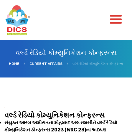
વર્લ્ડ રેડિયો કોમ્યુનિકેશન કોન્ફરન્સ
HOME
/
CURRENT AFFAIRS
/
વર્લ્ડ રેડિયો કોમ્યુનિકેશન કોન્ફરન્સ
વર્લ્ડ રેડિયો કોમ્યુનિકેશન કોન્ફરન્સ
સંયુક્ત આરબ અમીરાતના મોહમ્મદ અલ રામસીને વર્લ્ડ રેડિયો
કોમ્યુનિકેશન કોન્ફરન્સ 2023 (WRC 23)ના અધ્યક્ષ