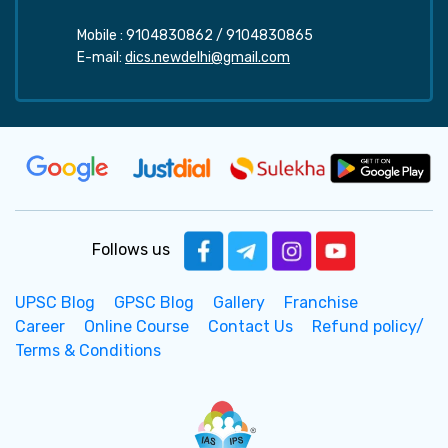
Mobile :
9104830862
/
9104830865
E-mail:
dics.newdelhi@gmail.com
Follows us
UPSC Blog
GPSC Blog
Gallery
Franchise
Career
Online Course
Contact Us
Refund policy/
Terms & Conditions