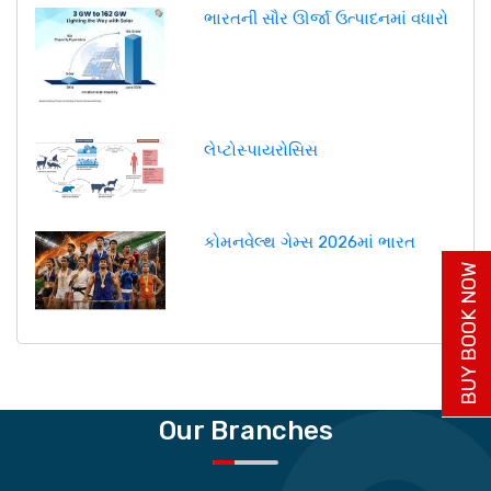
ભારતની સૌર ઊર્જા ઉત્પાદનમાં વધારો
લેપ્ટોસ્પાયરોસિસ
કોમનવેલ્થ ગેમ્સ 2026માં ભારત
BUY BOOK NOW
Our Branches