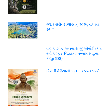
ગ્લાવ સરોવર :ભારતનું ૧૦૧મું રામસર
સ્થળ
વર્ષા અશોક અગલાવે: જીઓલોજિકલ
સર્વે ઓફ ઈન્ડિયાના પ્રથમ મહિલા
ડીજી (DG)
પિંગલી વેંકૈયાની 150મી જન્મજયંતિ