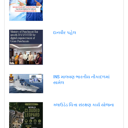
દાનવીર પહેલ
INS માલવણ ભારતીય નૌકાદળમાં
સામેલ
ક્લાઉડેડ ચિત્તા સંરક્ષણ કાર્ય યોજના