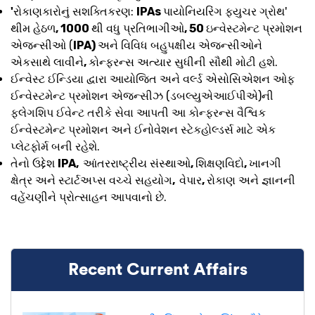
'
રોકાણકારોનું સશક્તિકરણ:
IPAs
પાયોનિયરિંગ ફ્યુચર ગ્રોથ'
થીમ હેઠળ
, 1000
થી વધુ પ્રતિભાગીઓ
, 50
ઇન્વેસ્ટમેન્ટ પ્રમોશન
એજન્સીઓ (
IPA)
અને વિવિધ બહુપક્ષીય એજન્સીઓને
એકસાથે લાવીને
,
કોન્ફરન્સ અત્યાર સુધીની સૌથી મોટી હશે.
ઈન્વેસ્ટ ઈન્ડિયા દ્વારા આયોજિત અને વર્લ્ડ એસોસિએશન ઓફ
ઈન્વેસ્ટમેન્ટ પ્રમોશન એજન્સીઝ (ડબલ્યુએઆઈપીએ)ની
ફ્લેગશિપ ઈવેન્ટ તરીકે સેવા આપતી આ કોન્ફરન્સ વૈશ્વિક
ઈન્વેસ્ટમેન્ટ પ્રમોશન અને ઈનોવેશન સ્ટેકહોલ્ડર્સ માટે એક
પ્લેટફોર્મ બની રહેશે.
તેનો ઉદ્દેશ
IPA,
આંતરરાષ્ટ્રીય સંસ્થાઓ
,
શિક્ષણવિદો
,
ખાનગી
ક્ષેત્ર અને સ્ટાર્ટઅપ્સ વચ્ચે સહયોગ
,
વેપાર
,
રોકાણ અને જ્ઞાનની
વહેંચણીને પ્રોત્સાહન આપવાનો છે.
Recent Current Affairs