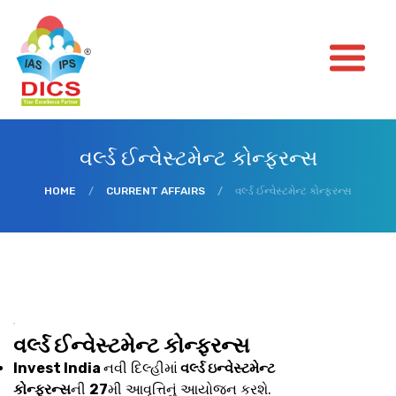
વર્લ્ડ ઈન્વેસ્ટમેન્ટ કોન્ફરન્સ
HOME
/
CURRENT AFFAIRS
/
વર્લ્ડ ઈન્વેસ્ટમેન્ટ કોન્ફરન્સ
વર્લ્ડ ઈન્વેસ્ટમેન્ટ કોન્ફરન્સ
Invest India
નવી દિલ્હીમાં
વર્લ્ડ ઇન્વેસ્ટમેન્ટ
કોન્ફરન્સ
ની
27
મી આવૃત્તિનું આયોજન કરશે.