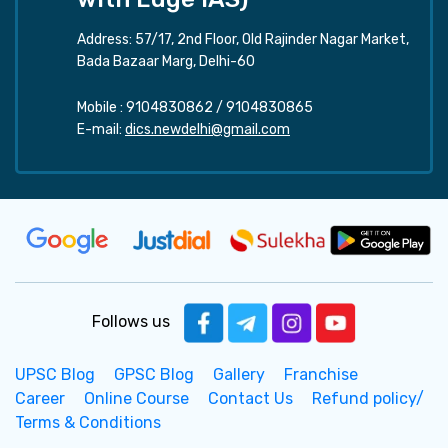
Address: 57/17, 2nd Floor, Old Rajinder Nagar Market,
Bada Bazaar Marg, Delhi-60
Mobile :
9104830862
/
9104830865
E-mail:
dics.newdelhi@gmail.com
Follows us
UPSC Blog
GPSC Blog
Gallery
Franchise
Career
Online Course
Contact Us
Refund policy/
Terms & Conditions