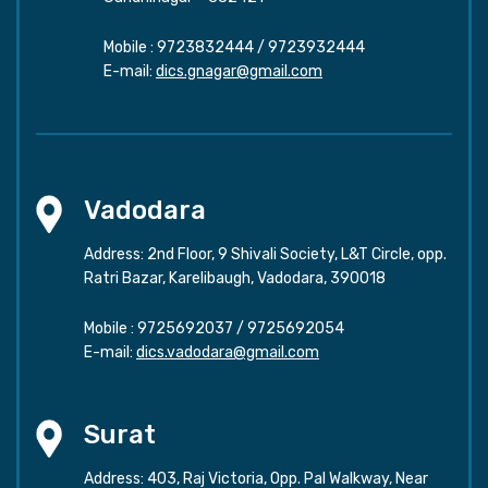
Mobile :
9723832444
/
9723932444
E-mail:
dics.gnagar@gmail.com
Vadodara
Address: 2nd Floor, 9 Shivali Society, L&T Circle, opp.
Ratri Bazar, Karelibaugh, Vadodara, 390018
Mobile :
9725692037
/
9725692054
E-mail:
dics.vadodara@gmail.com
Surat
Address: 403, Raj Victoria, Opp. Pal Walkway, Near