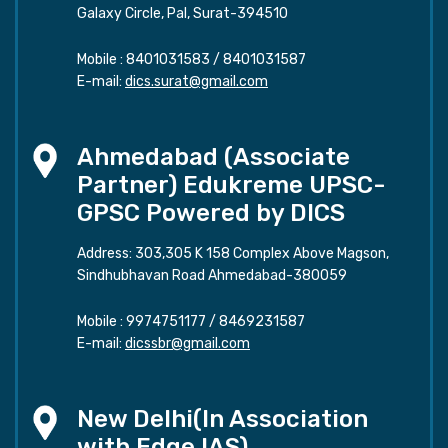
Galaxy Circle, Pal, Surat-394510
Mobile :
8401031583
/
8401031587
E-mail:
dics.surat@gmail.com
Ahmedabad (Associate
Partner) Edukreme UPSC-
GPSC Powered by DICS
Address: 303,305 K 158 Complex Above Magson,
Sindhubhavan Road Ahmedabad-380059
Mobile :
9974751177
/
8469231587
E-mail:
dicssbr@gmail.com
New Delhi(In Association
with Edge IAS)