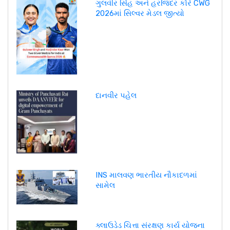
ગુલવીર સિંહ અને હરજિંદર કૌરે CWG
2026માં સિલ્વર મેડલ જીત્યો
દાનવીર પહેલ
INS માલવણ ભારતીય નૌકાદળમાં
સામેલ
ક્લાઉડેડ ચિત્તા સંરક્ષણ કાર્ય યોજના