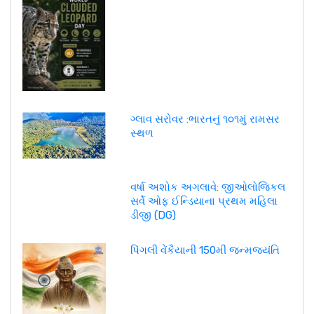
ગ્લાવ સરોવર :ભારતનું ૧૦૧મું રામસર
સ્થળ
વર્ષા અશોક અગલાવે: જીઓલોજિકલ
સર્વે ઓફ ઈન્ડિયાના પ્રથમ મહિલા
ડીજી (DG)
પિંગલી વેંકૈયાની 150મી જન્મજયંતિ