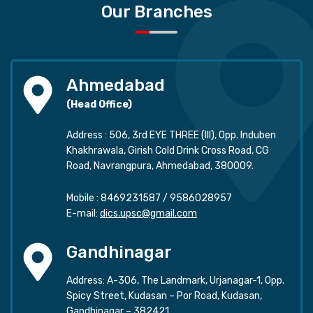
Our Branches
Ahmedabad
(Head Office)
Address : 506, 3rd EYE THREE (III), Opp. Induben
Khakhrawala, Girish Cold Drink Cross Road, CG
Road, Navrangpura, Ahmedabad, 380009.
Mobile :
8469231587
/
9586028957
E-mail:
dics.upsc@gmail.com
Gandhinagar
Address: A-306, The Landmark, Urjanagar-1, Opp.
Spicy Street, Kudasan – Por Road, Kudasan,
Gandhinagar – 382421