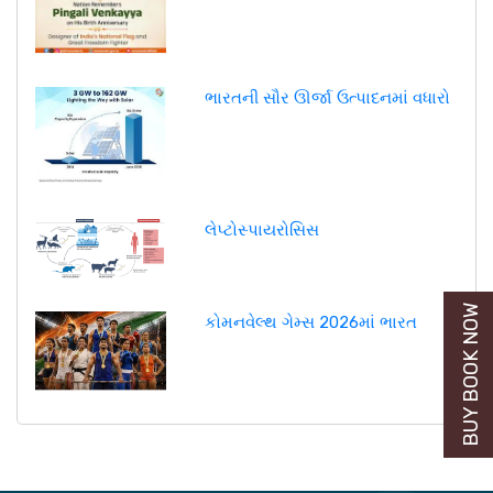
ભારતની સૌર ઊર્જા ઉત્પાદનમાં વધારો
લેપ્ટોસ્પાયરોસિસ
BUY BOOK NOW
કોમનવેલ્થ ગેમ્સ 2026માં ભારત