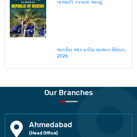
નાઓરો\' કરવામાં આવ્યું.
ભારતીય આંકડાકીય સંસ્થાન વિધેયક,
2026
Our Branches
Ahmedabad
(Head Office)