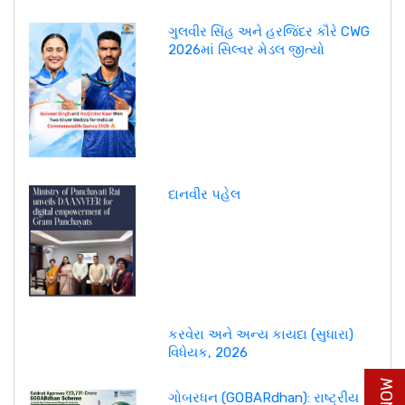
ગુલવીર સિંહ અને હરજિંદર કૌરે CWG
2026માં સિલ્વર મેડલ જીત્યો
દાનવીર પહેલ
કરવેરા અને અન્ય કાયદા (સુધારા)
વિધેયક, 2026
ગોબરધન (GOBARdhan): રાષ્ટ્રીય