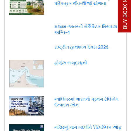
BUY BOOK NOW
પરિપત્રક જૈવ-ઊર્જા યોજના
મધ્યમ-અંતરની બેલિસ્ટિક મિસાઇલ -
અગ્નિ-4
રાષ્ટ્રીય હાથશાળ દિવસ 2026
હોર્મૂઝ સામુદ્રધુની
ગ્વાલિયરમાં ભારતનો પ્રથમ ટેલિકોમ
ઉત્પાદન ઝોન
નાઉરુનું નામ બદલીને \'રિપબ્લિક ઓફ