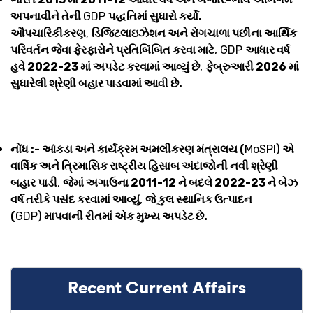
અપનાવીને તેની
GDP
પદ્ધતિમાં સુધારો કર્યો.
ઔપચારિકીકરણ
,
ડિજિટલાઇઝેશન અને રોગચાળા પછીના આર્થિક
પરિવર્તન જેવા ફેરફારોને પ્રતિબિંબિત કરવા માટે
, GDP
આધાર વર્ષ
હવે 2022-23 માં અપડેટ કરવામાં આવ્યું છે
,
ફેબ્રુઆરી 2026 માં
સુધારેલી શ્રેણી બહાર પાડવામાં આવી છે.
નોંધ :- આંકડા અને કાર્યક્રમ અમલીકરણ મંત્રાલય (
MoSPI)
એ
વાર્ષિક અને ત્રિમાસિક રાષ્ટ્રીય હિસાબ અંદાજોની નવી શ્રેણી
બહાર પાડી
,
જેમાં અગાઉના 2011-12 ને બદલે 2022-23 ને બેઝ
વર્ષ તરીકે પસંદ કરવામાં આવ્યું
,
જે કુલ સ્થાનિક ઉત્પાદન
(
GDP)
માપવાની રીતમાં એક મુખ્ય અપડેટ છે.
Recent Current Affairs