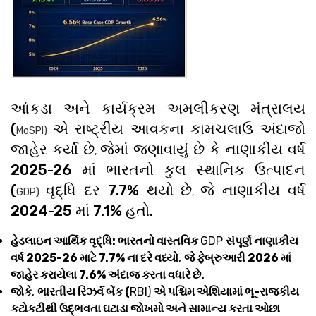
આંકડા અને કાર્યક્રમ અમલીકરણ મંત્રાલય
(
એ રાષ્ટ્રીય આવકના કામચલાઉ અંદાજો
MoSPI)
જાહેર કર્યા છે
જેમાં જણાવાયું છે કે નાણાકીય વર્ષ
,
2025-26 માં ભારતનો કુલ સ્થાનિક ઉત્પાદન
(
વૃદ્ધિ દર 7.7% થયો છે
જે નાણાકીય વર્ષ
GDP)
,
2024-25 માં 7.1% હતો.
હેડલાઇન આર્થિક વૃદ્ધિ: ભારતનો વાસ્તવિક
GDP
સંપૂર્ણ નાણાકીય
વર્ષ 2025-26 માટે 7.7% ના દરે વધ્યો
,
જે ફેબ્રુઆરી 2026 માં
જાહેર કરાયેલા 7.6% અંદાજ કરતા વધારે છે.
જોકે
,
ભારતીય રિઝર્વ બેંક (
RBI)
એ પશ્ચિમ એશિયામાં ભૂ-રાજકીય
કટોકટીથી ઉદ્ભવતા ઘટાડા જોખમો અને સામાન્ય કરતા ઓછા