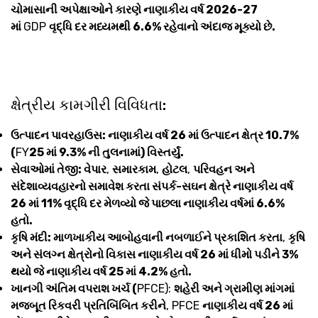
ચોમાસાની અપેક્ષાઓને કારણે નાણાકીય વર્ષ 2026-27
માં
GDP
વૃદ્ધિ દર મધ્યમથી 6.6% રહેવાનો અંદાજ મૂક્યો છે.
ક્ષેત્રીય કામગીરી વિવિધતા:
ઉત્પાદન પાવરહાઉસ: નાણાકીય વર્ષ 26 માં ઉત્પાદન ક્ષેત્ર 10.7%
(
FY
25 માં 9.3% ની તુલનામાં) વિસ્તર્યું.
સેવાઓમાં તેજી: વેપાર
,
સમારકામ
,
હોટલ
,
પરિવહન અને
સંદેશાવ્યવહારનો સમાવેશ કરતા સંપર્ક-સઘન ક્ષેત્રે નાણાકીય વર્ષ
26 માં 11% વૃદ્ધિ દર મેળવ્યો જે પાછલા નાણાકીય વર્ષમાં 6.6%
હતો.
કૃષિ મંદી: માળખાકીય આબોહવાની નબળાઈને પ્રકાશિત કરતા
,
કૃષિ
અને સંલગ્ન ક્ષેત્રોનો વિકાસ નાણાકીય વર્ષ 26 માં ધીમો પડીને 3%
થયો જે નાણાકીય વર્ષ 25 માં 4.2% હતો.
ખાનગી અંતિમ વપરાશ ખર્ચ (
PFCE):
શહેરી અને ગ્રામીણ માંગમાં
મજબૂત રિકવરી પ્રતિબિંબિત કરીને
, PFCE
નાણાકીય વર્ષ 26 માં