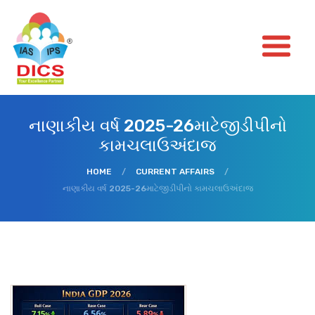
નાણાકીય વર્ષ 2025-26માટેજીડીપીનો
કામચલાઉઅંદાજ
HOME
/
CURRENT AFFAIRS
/
નાણાકીય વર્ષ 2025-26માટેજીડીપીનો કામચલાઉઅંદાજ