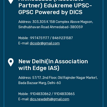
Partner) Edukreme UPSC-
GPSC Powered by DICS
Address: 303,305 K 158 Complex Above Magson,
Sindhubhavan Road Ahmedabad-380059
Mobile :
9974751177
/
8469231587
E-mail:
dicssbr@gmail.com
New Delhi(In Association
with Edge IAS)
Address: 57/17, 2nd Floor, Old Rajinder Nagar Market,
Bada Bazaar Marg, Delhi-60
Mobile :
9104830862
/
9104830865
E-mail:
dics.newdelhi@gmail.com