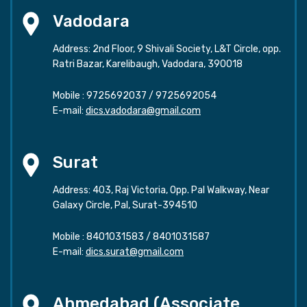
Vadodara
Address: 2nd Floor, 9 Shivali Society, L&T Circle, opp.
Ratri Bazar, Karelibaugh, Vadodara, 390018
Mobile :
9725692037
/
9725692054
E-mail:
dics.vadodara@gmail.com
Surat
Address: 403, Raj Victoria, Opp. Pal Walkway, Near
Galaxy Circle, Pal, Surat-394510
Mobile :
8401031583
/
8401031587
E-mail:
dics.surat@gmail.com
Ahmedabad (Associate