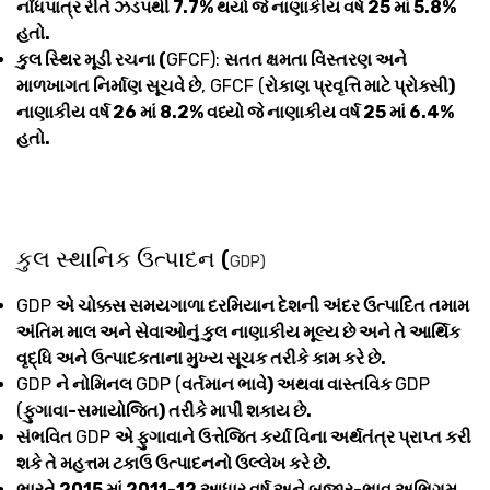
નોંધપાત્ર રીતે ઝડપથી 7.7% થયો જે નાણાકીય વર્ષ 25 માં 5.8%
હતો.
કુલ સ્થિર મૂડી રચના (
GFCF):
સતત ક્ષમતા વિસ્તરણ અને
માળખાગત નિર્માણ સૂચવે છે
, GFCF (
રોકાણ પ્રવૃત્તિ માટે પ્રોક્સી)
નાણાકીય વર્ષ 26 માં 8.2% વધ્યો જે નાણાકીય વર્ષ 25 માં 6.4%
હતો.
કુલ સ્થાનિક ઉત્પાદન (
GDP)
GDP
એ ચોક્કસ સમયગાળા દરમિયાન દેશની અંદર ઉત્પાદિત તમામ
અંતિમ માલ અને સેવાઓનું કુલ નાણાકીય મૂલ્ય છે અને તે આર્થિક
વૃદ્ધિ અને ઉત્પાદકતાના મુખ્ય સૂચક તરીકે કામ કરે છે.
GDP
ને નોમિનલ
GDP (
વર્તમાન ભાવે) અથવા વાસ્તવિક
GDP
(
ફુગાવા-સમાયોજિત) તરીકે માપી શકાય છે.
સંભવિત
GDP
એ ફુગાવાને ઉત્તેજિત કર્યા વિના અર્થતંત્ર પ્રાપ્ત કરી
શકે તે મહત્તમ ટકાઉ ઉત્પાદનનો ઉલ્લેખ કરે છે.
ભારતે 2015 માં 2011-12 આધાર વર્ષ અને બજાર-ભાવ અભિગમ