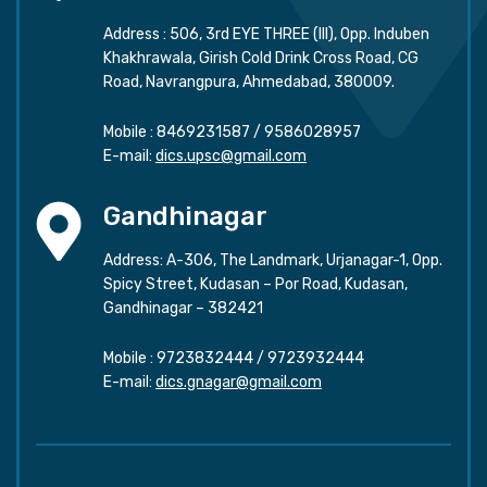
Address : 506, 3rd EYE THREE (III), Opp. Induben
Khakhrawala, Girish Cold Drink Cross Road, CG
Road, Navrangpura, Ahmedabad, 380009.
Mobile :
8469231587
/
9586028957
E-mail:
dics.upsc@gmail.com
Gandhinagar
Address: A-306, The Landmark, Urjanagar-1, Opp.
Spicy Street, Kudasan – Por Road, Kudasan,
Gandhinagar – 382421
Mobile :
9723832444
/
9723932444
E-mail:
dics.gnagar@gmail.com