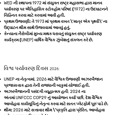
WED
ની સ્થાપના
1972
માં સંયુક્ત રાષ્ટ્ર મહાસભા દ્વારા માનવ
પર્યાવરણ પર ઐતિહાસિક સ્ટોકહોમ પરિષદ (
1972)
ના ઉદઘાટનને
ચિહ્નિત કરવા માટે કરવામાં આવી હતી.
પ્રથમ ઉજવણી: તે
1973
માં પ્રથમ વખત \'માત્ર એક પૃથ્વી\' ના
ઉદ્ઘાટન થીમ સાથે ઉજવવામાં આવ્યું હતું.
કેન્યાના નૈરોબીમાં મુખ્ય મથક ધરાવતું સંયુક્ત રાષ્ટ્ર પર્યાવરણ
કાર્યક્રમ (
UNEP)
વાર્ષિક વૈશ્વિક ઝુંબેશનું સંકલન કરે છે.
વિશ્વ પર્યાવરણ દિવસ
2026:
UNEP
ના નેતૃત્વમાં
, 2026
માટે વૈશ્વિક ઉજવણી અઝરબૈજાન
પ્રજાસત્તાક દ્વારા તેની રાજધાની બાકુમાં યોજાઈ હતી.
અઝરબૈજાનની પસંદગી વ્યૂહાત્મક હતી
; 2024
ના
અંતમાં
UNFCCC COP29
નું આયોજન કર્યા પછી
,
દેશ વૈશ્વિક
આબોહવા કાર્યસૂચિનું નેતૃત્વ કરવા માટે સતત પ્લેટફોર્મ પૂરું પાડે છે.
થીમ:
2026
માટે સત્તાવાર થીમ \'પ્રકૃતિ દ્વારા પ્રેરિત. આબોહવા