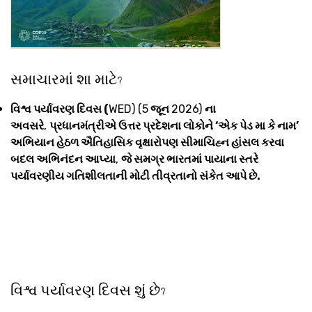
સમાચારમાં શા માટે
?
વિશ્વ પર્યાવરણ દિવસ (
WED) (5
જૂન
2026)
ના
અવસરે
,
પ્રધાનમંત્રીએ ઉત્તર પ્રદેશના લોકોને ‘એક પેડ મા કે નામ’
અભિયાન હેઠળ ઐતિહાસિક વૃક્ષારોપણ સીમાચિહ્ન હાંસલ કરવા
બદલ અભિનંદન આપ્યા
,
જે સમગ્ર ભારતમાં પાયાના સ્તરે
પર્યાવરણીય ગતિશીલતાની મોટી તીવ્રતાનો સંકેત આપે છે.
વિશ્વ પર્યાવરણ દિવસ શું છે
?