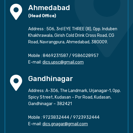
Ahmedabad
(Head Office)
Address : 506, 3rd EYE THREE (III), Opp. Induben
Khakhrawala, Girish Cold Drink Cross Road, CG
Road, Navrangpura, Ahmedabad, 380009.
Mobile :
8469231587
/
9586028957
E-mail:
dics.upsc@gmail.com
Gandhinagar
Address: A-306, The Landmark, Urjanagar-1, Opp.
Spicy Street, Kudasan – Por Road, Kudasan,
Gandhinagar – 382421
Mobile :
9723832444
/
9723932444
E-mail:
dics.gnagar@gmail.com