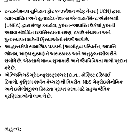
ઇન્ટરનેશનલ યુનિયન ફોર કન્ઝર્વેશન ઓફ નેચર (
IUCN)
દ્વારા
વ્યાખ્યાયિત અને યુનાઇટેડ નેશન્સ એન્વાયર્નમેન્ટ એસેમ્બલી
(
UNEA)
દ્વારા મંજૂર કરાયેલ
,
કુદરત-આધારિત ઉકેલો કુદરતી
અથવા સંશોધિત ઇકોસિસ્ટમના રક્ષણ
,
ટકાઉ સંચાલન અને
પુનઃસ્થાપન માટેની ક્રિયાઓનો સંદર્ભ આપે છે.
આ હસ્તક્ષેપો સામાજિક પડકારો (આબોહવા પરિવર્તન
,
આપત્તિ
જોખમ
,
ખાદ્ય સુરક્ષા) ને અસરકારક અને અનુકૂલનશીલ રીતે
સંબોધે છે
,
એકસાથે માનવ સુખાકારી અને જૈવવિવિધતા લાભો પ્રદાન
કરે છે.
એન્જિનિયર્ડ ગ્રે ઇન્ફ્રાસ્ટ્રક્ચર (દા.ત.
,
કોંક્રિટ દરિયાઈ
દિવાલો
,
કૃત્રિમ કાર્બન કેપ્ચર) થી વિપરીત
, NbS
મેક્રોઇકોનોમિક
અને ઇકોલોજીકલ સ્થિરતા પ્રાપ્ત કરવા માટે સહજ જૈવિક
પ્રક્રિયાઓનો લાભ લે છે.
મહત્વ: