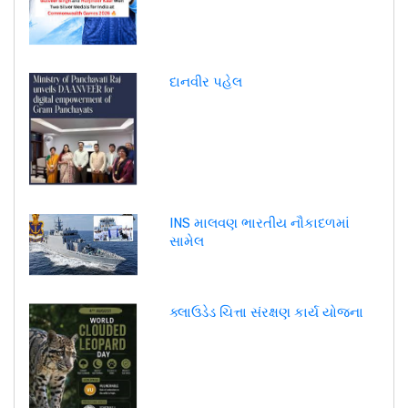
દાનવીર પહેલ
INS માલવણ ભારતીય નૌકાદળમાં
સામેલ
ક્લાઉડેડ ચિત્તા સંરક્ષણ કાર્ય યોજના