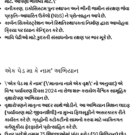
માટે. આપણા ભવિષ્ય માટે.\'
વનીકરણ
,
ઇકોસિસ્ટમ પુનઃસ્થાપન અને ભીની જમીન સંરક્ષણ જેવા
પ્રકૃતિ-આધારિત ઉકેલો (
NbS)
ને પ્રોત્સાહન આપે છે.
કાર્બન સિક્વેસ્ટ્રેશન અને સ્થિતિસ્થાપકતા નિર્માણ દ્વારા આબોહવા
ક્રિયા પર ધ્યાન કેન્દ્રિત કરે છે.
ભાવિ પેઢીઓ માટે કુદરતી સંસાધનોના રક્ષણ પર ભાર મૂકે છે.
એક પેડ મા કે નામ’ અભિયાન
\'
એક પેડ મા કે નામ’ (\'માતાના નામે એક વૃક્ષ\' નો અનુવાદ) એ
વિશ્વ પર્યાવરણ દિવસ
2024
ના રોજ શરૂ કરાયેલ વૈશ્વિક સામૂહિક
વૃક્ષારોપણ અભિયાન છે.
વૃક્ષારોપણને માતૃત્વ આદર સાથે જોડીને
,
આ અભિયાન મિશન લાઇફ
(પર્યાવરણ માટે જીવનશૈલી) ના મુખ્ય ફિલસૂફીને અસરકારક રીતે
કાર્યરત કરે છે
,
ગ્રહોની કટોકટીનો સામનો કરવા માટે વ્યક્તિગત
વર્તણૂકીય ફેરફારોને પ્રોત્સાહિત કરે છે.
ઉત્તર પ્રદેશે તમામ
75
જિલ્લાઓમાં પાંચ કરોડ (
50
મિલિયન) છોડ