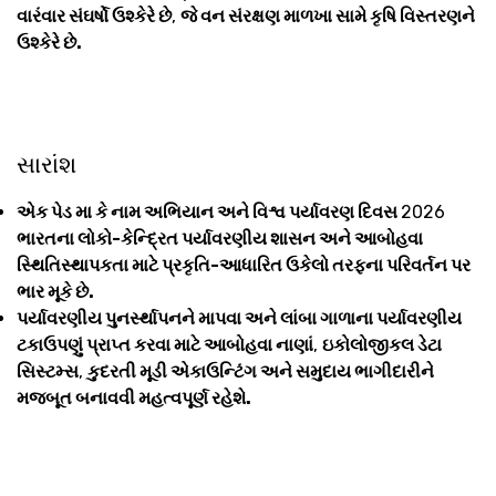
વારંવાર સંઘર્ષો ઉશ્કેરે છે
,
જે વન સંરક્ષણ માળખા સામે કૃષિ વિસ્તરણને
ઉશ્કેરે છે.
સારાંશ
એક પેડ મા કે નામ અભિયાન અને વિશ્વ પર્યાવરણ દિવસ
2026
ભારતના લોકો-કેન્દ્રિત પર્યાવરણીય શાસન અને આબોહવા
સ્થિતિસ્થાપકતા માટે પ્રકૃતિ-આધારિત ઉકેલો તરફના પરિવર્તન પર
ભાર મૂકે છે.
પર્યાવરણીય પુનર્સ્થાપનને માપવા અને લાંબા ગાળાના પર્યાવરણીય
ટકાઉપણું પ્રાપ્ત કરવા માટે આબોહવા નાણાં
,
ઇકોલોજીકલ ડેટા
સિસ્ટમ્સ
,
કુદરતી મૂડી એકાઉન્ટિંગ અને સમુદાય ભાગીદારીને
મજબૂત બનાવવી મહત્વપૂર્ણ રહેશે.