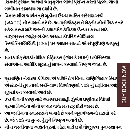
સિક્વેસ્ટ્રેશન અથવા અનુકૂલન લાભો પ્રાપ્ત કરતા પહેલા લાંબા
ગર્ભાધાન સમયગાળા દર્શાવે છે.
વિકાસશીલ અર્થતંત્રો મૂડીના ઉચ્ચ ભારિત સરેરાશ ખર્ચ
(
WACC)
નો સામનો કરે છે. આ પ્રોજેક્ટ્સને મેક્રોઇકોનોમિક સ્તરે
સ્કેલ કરવા માટે જરૂરી ક્લાઇમેટ કેપિટલ ઉત્પન્ન કરવા માટે
તાણગ્રસ્ત જાહેર ભંડોળ અથવા કોર્પોરેટ સોશિયલ
રિસ્પોન્સિબિલિટી (
CSR)
પર આધાર રાખવો એ સંપૂર્ણપણે અપૂરતું
છે.
માનક મેક્રોઇકોનોમિક મેટ્રિક્સ (જેમ કે
GDP)
ઇકોસિસ્ટમ
સેવાઓના આર્થિક મૂલ્યનું માપન કરવામાં નિષ્ફળ જાય છે.
BUY BOOK NOW
પ્રમાણિત નેચરલ કેપિટલ એકાઉન્ટિંગ વિના
,
વાણિજ્યિક રિયલ
એસ્ટેટની તુલનામાં ખર્ચ-લાભ વિશ્લેષણમાં
NbS
નું ઘણીવાર ઓછું
મૂલ્યાંકન કરવામાં આવે છે.
ઝડપી વનીકરણ માટે અમલદારશાહી ઝુંબેશ ઘણીવાર વિદેશી
પ્રજાતિઓના મોનોકલ્ચર વાવેતર તરફ દોરી જાય છે.
આ જમીનના સ્વાસ્થ્યને બગાડે છે અને ભૂગર્ભજળનો ઘટાડો કરે
છે
,
જે
NbS
ના મુખ્ય હેતુને નિષ્ફળ બનાવે છે.
ગીચ વસ્તીવાળા અર્થતંત્રમાં
,
મોટા પાયે ઇકોલોજીકલ પુનઃસ્થાપન