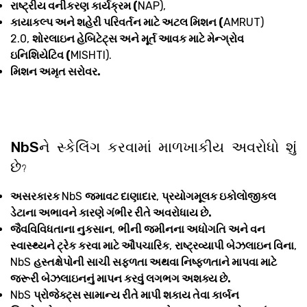
રાષ્ટ્રીય વનીકરણ કાર્યક્રમ (
NAP),
કાયાકલ્પ અને શહેરી પરિવર્તન માટે અટલ મિશન (
AMRUT)
2.0,
શોરલાઇન હેબિટેટ્સ અને મૂર્ત આવક માટે મેન્ગ્રોવ
ઇનિશિયેટિવ (
MISHTI).
મિશન અમૃત સરોવર.
NbSને સ્કેલિંગ કરવામાં માળખાકીય અવરોધો શું
છે
?
અસરકારક
NbS
જમાવટ દાણાદાર
,
પ્રયોગમૂલક ઇકોલોજીકલ
ડેટાના અભાવને કારણે ગંભીર રીતે અવરોધાય છે.
જૈવવિવિધતાના નુકસાન
,
ભીની જમીનના અધોગતિ અને વન
સ્વાસ્થ્યને ટ્રેક કરવા માટે ઔપચારિક
,
રાષ્ટ્રવ્યાપી બેઝલાઇન વિના
,
NbS
હસ્તક્ષેપોની સાચી સફળતા અથવા નિષ્ફળતાને માપવા માટે
જરૂરી બેઝલાઇનનું માપન કરવું લગભગ અશક્ય છે.
NbS
પ્રોજેક્ટ્સ સામાન્ય રીતે માપી શકાય તેવા કાર્બન