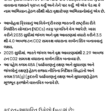
વાવવાના લક્ષ્યને પ્રાપ્ત કર્યું અને તેને પાર કર્યું
,
જે એક પેડ મા કે
નામ અભિયાન હેઠળ સૌથી મોટા વૃક્ષારોપણ અભિયાનોમાંનું એક છે.
આબોહવા ક્રિયાનું આ વિકેન્દ્રીકરણ ભારતની રાષ્ટ્રીય રીતે
નિર્ધારિત યોગદાન (
NDCs)
તરફ પ્રગતિને વેગ આપે છે
,
ખાસ
કરીને
2035
સુધીમાં જંગલ અને વૃક્ષ આવરણમાં વધારો કરીને
3.5
થી
4.0
અબજ ટન
CO2
સમકક્ષ વધારાના કાર્બન સિંક બનાવવાનું
લક્ષ્ય.
2025
સુધીમાં
,
ભારતે જંગલ અને વૃક્ષ આવરણમાંથી
2.29
અબજ
ટન
CO2
સમકક્ષ વધારાના કાર્બન સિંક બનાવ્યા છે.
આ પહેલ કલમ
48A (
પર્યાવરણનું રક્ષણ અને સુધારણા અને
જંગલોનું રક્ષણ) હેઠળ રાજ્ય નીતિના નિર્દેશક સિદ્ધાંતો અને
કલમ
51A(g) (
કુદરતી પર્યાવરણનું રક્ષણ અને સુધારણા) હેઠળ
મૂળભૂત ફરજોને વાસ્તવિક બનાવે છે.
કુદરત-આધારિત ઉકેલો (
શું છે
NbS)
?