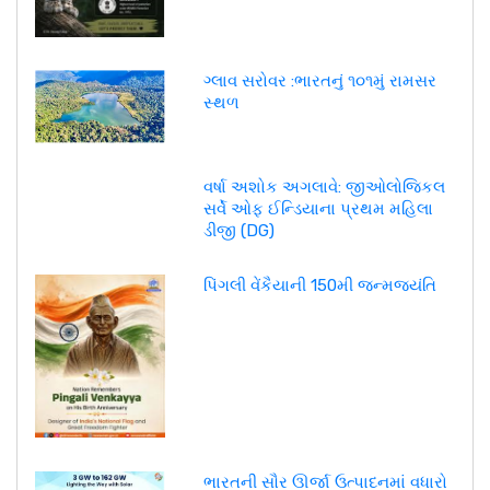
ગ્લાવ સરોવર :ભારતનું ૧૦૧મું રામસર
સ્થળ
વર્ષા અશોક અગલાવે: જીઓલોજિકલ
સર્વે ઓફ ઈન્ડિયાના પ્રથમ મહિલા
ડીજી (DG)
પિંગલી વેંકૈયાની 150મી જન્મજયંતિ
ભારતની સૌર ઊર્જા ઉત્પાદનમાં વધારો