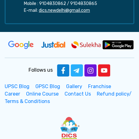
Mobile :
9104830862
/
9104830865
E-mail:
dics.newdelhi@gmail.com
Follows us
UPSC Blog
GPSC Blog
Gallery
Franchise
Career
Online Course
Contact Us
Refund policy/
Terms & Conditions