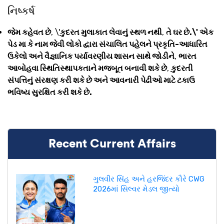
નિષ્કર્ષ
જેમ કહેવત છે
, \'
કુદરત મુલાકાત લેવાનું સ્થળ નથી
,
તે ઘર છે.\' એક
પેડ મા કે નામ જેવી લોકો દ્વારા સંચાલિત પહેલને પ્રકૃતિ-આધારિત
ઉકેલો અને વૈજ્ઞાનિક પર્યાવરણીય શાસન સાથે જોડીને
,
ભારત
આબોહવા સ્થિતિસ્થાપકતાને મજબૂત બનાવી શકે છે
,
કુદરતી
સંપત્તિનું સંરક્ષણ કરી શકે છે અને આવનારી પેઢીઓ માટે ટકાઉ
ભવિષ્ય સુરક્ષિત કરી શકે છે.
Recent Current Affairs
ગુલવીર સિંહ અને હરજિંદર કૌરે CWG
2026માં સિલ્વર મેડલ જીત્યો