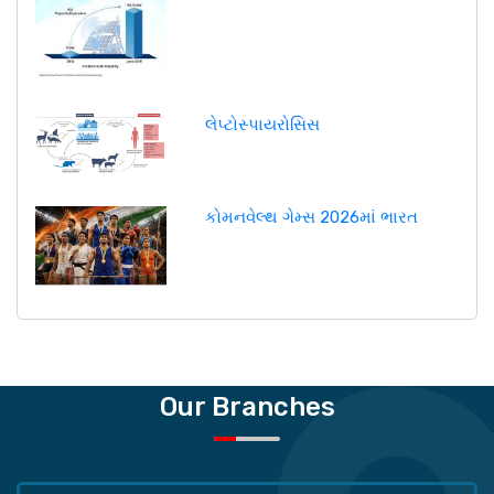
લેપ્ટોસ્પાયરોસિસ
કોમનવેલ્થ ગેમ્સ 2026માં ભારત
Our Branches