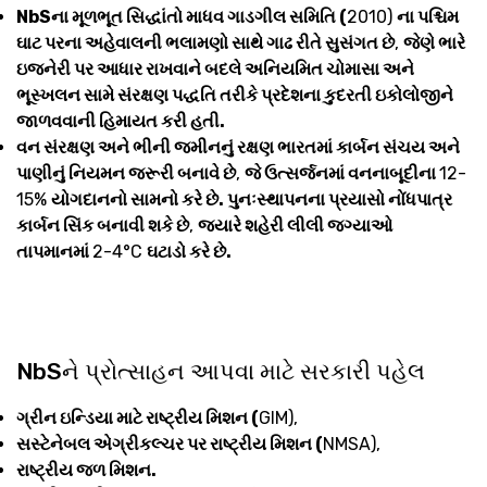
NbSના મૂળભૂત સિદ્ધાંતો માધવ ગાડગીલ સમિતિ (
2010)
ના પશ્ચિમ
ઘાટ પરના અહેવાલની ભલામણો સાથે ગાઢ રીતે સુસંગત છે
,
જેણે ભારે
ઇજનેરી પર આધાર રાખવાને બદલે અનિયમિત ચોમાસા અને
ભૂસ્ખલન સામે સંરક્ષણ પદ્ધતિ તરીકે પ્રદેશના કુદરતી ઇકોલોજીને
જાળવવાની હિમાયત કરી હતી.
વન સંરક્ષણ અને ભીની જમીનનું રક્ષણ ભારતમાં કાર્બન સંચય અને
પાણીનું નિયમન જરૂરી બનાવે છે
,
જે ઉત્સર્જનમાં વનનાબૂદીના
12-
15%
યોગદાનનો સામનો કરે છે. પુનઃસ્થાપનના પ્રયાસો નોંધપાત્ર
કાર્બન સિંક બનાવી શકે છે
,
જ્યારે શહેરી લીલી જગ્યાઓ
તાપમાનમાં
2-4°C
ઘટાડો કરે છે.
NbSને પ્રોત્સાહન આપવા માટે સરકારી પહેલ
ગ્રીન ઇન્ડિયા માટે રાષ્ટ્રીય મિશન (
GIM),
સસ્ટેનેબલ એગ્રીકલ્ચર પર રાષ્ટ્રીય મિશન (
NMSA),
રાષ્ટ્રીય જળ મિશન.