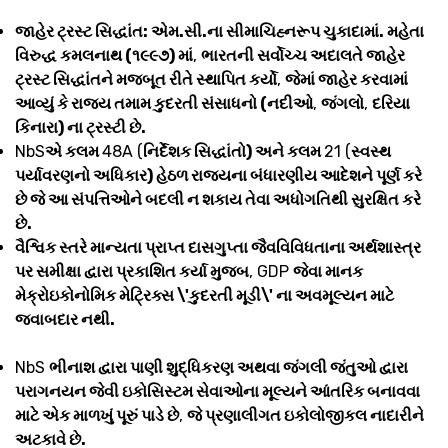
જાહેર ટ્રસ્ટ સિદ્ધાંત: એમ.સી.ના સીમાચિહ્નરૂપ ચુકાદામાં. મહેતા
વિરુદ્ધ કમલનાથ (૧૯૯૭) માં
,
ભારતની સર્વોચ્ચ અદાલતે જાહેર
ટ્રસ્ટ સિદ્ધાંતને મજબૂત રીતે સ્થાપિત કર્યો
,
જેમાં જાહેર કરવામાં
આવ્યું કે રાજ્ય તમામ કુદરતી સંસાધનો (નદીઓ
,
જંગલો
,
દરિયા
કિનારા) ના ટ્રસ્ટી છે.
NbS
એ કલમ
48A (
નિર્દેશક સિદ્ધાંતો) અને કલમ
21 (
સ્વસ્થ
પર્યાવરણનો અધિકાર) હેઠળ રાજ્યના બંધારણીય આદેશને પૂર્ણ કરે
છે જે આ સંપત્તિઓને બદલી ન શકાય તેવા અધોગતિથી સુરક્ષિત કરે
છે.
વૈશ્વિક સ્તરે માન્યતા પ્રાપ્ત દાસગુપ્તા જૈવવિવિધતાના અર્થશાસ્ત્ર
પર સમીક્ષા દ્વારા પ્રકાશિત કર્યા મુજબ
, GDP
જેવા માનક
મેક્રોઇકોનોમિક મેટ્રિક્સ \'કુદરતી મૂડી\' ના અવમૂલ્યન માટે
જવાબદાર નથી.
NbS
ભીનાશ દ્વારા પાણી શુદ્ધિકરણ અથવા જંગલી જંતુઓ દ્વારા
પરાગનયન જેવી ઇકોસિસ્ટમ સેવાઓના મૂલ્યને આંતરિક બનાવવા
માટે એક માળખું પૂરું પાડે છે
,
જે પ્રણાલીગત ઇકોલોજીકલ નાદારીને
અટકાવે છે.