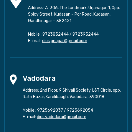
Address: A-306, The Landmark, Urjanagar-1, Opp.
Spicy Street, Kudasan – Por Road, Kudasan,
Gandhinagar – 382421
Mobile :
9723832444
/
9723932444
E-mail:
dics.gnagar@gmail.com
Vadodara
Address: 2nd Floor, 9 Shivali Society, L&T Circle, opp.
Ratri Bazar, Karelibaugh, Vadodara, 390018
Mobile :
9725692037
/
9725692054
E-mail:
dics.vadodara@gmail.com