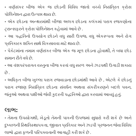
• વર્ણસંકર બીજ એક જ છોડની વિવિધ જાતો વચ્ચે નિયંત્રિત ક્રોસ
પોલિનેશન દ્વારા ઉત્પન્ન થાય છે.
• એક છોડના અન્થરમાંથી બીજા અલગ છોડના કલંકમાં પરાગ રજકણોના
ટ્રાન્સફરને ક્રોસ પોલિનેશન કહેવામાં આવે છે .
• આ પદ્ધતિનો ઉપયોગ છોડને વધુ સારી ઉપજ, વધુ એકરૂપતા અને રોગ
પ્રતિકારક શક્તિ સાથે વિકસાવવા માટે થાય છે.
• પેકેટમાંના તમામ વર્ણસંકર બીજ એક જ મૂળ છોડના હોવાથી, તે બધા છોડ
સમાન રીતે વધે છે.
• આ વંશપરંપરાગત વસ્તુના બીજ કરતાં વધુ સરળ અને ઝડપથી ઉગાડી શકાય
છે .
• અધિકૃત બીજ ખુલ્લા પરાગ રજવાડાના છોડમાંથી આવે છે , એટલે કે છોડનું
પરાગ રજાણ નિયંત્રિત છોડના સંવર્ધન અથવા સંકરીકરણને બદલે પવન,
જંતુઓ અથવા પક્ષીઓ જેવી કુદરતી પદ્ધતિઓ દ્વારા કરવામાં આવ્યું હતું.
લાભ:
• તેમના ઉપયોગથી, ખેડૂતો તેમની પાકની ઉપજમાં સુધારો કરી શકે છે અને
દુષ્કાળની સ્થિતિસ્થાપકતા, જીવાત પ્રતિકાર અને ઝડપી પ્રજનન જેવા વિવિધ
લાભો દ્વારા ફળની પરિપક્વતાની આગાહી કરી શકે છે .