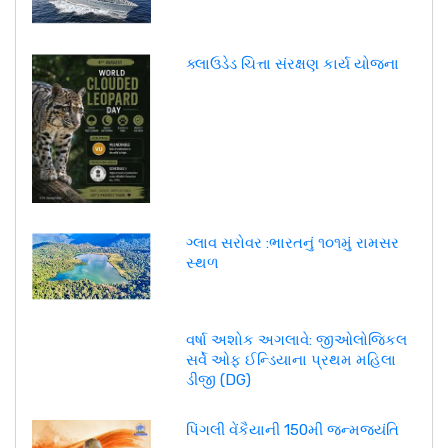
ક્લાઉડેડ ચિત્તા સંરક્ષણ કાર્ય યોજના
ગ્લાવ સરોવર :ભારતનું ૧૦૧મું રામસર
સ્થળ
વર્ષા અશોક અગલાવે: જીઓલોજિકલ
સર્વે ઓફ ઈન્ડિયાના પ્રથમ મહિલા
ડીજી (DG)
પિંગલી વેંકૈયાની 150મી જન્મજયંતિ