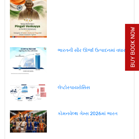
BUY BOOK NOW
ભારતની સૌર ઊર્જા ઉત્પાદનમાં વધારો
લેપ્ટોસ્પાયરોસિસ
કોમનવેલ્થ ગેમ્સ 2026માં ભારત