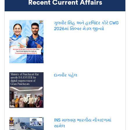
Recent Current Affairs
ગુલવીર સિંહ અને હરજિંદર કૌરે CWG
2026માં સિલ્વર મેડલ જીત્યો
દાનવીર પહેલ
INS માલવણ ભારતીય નૌકાદળમાં
સામેલ