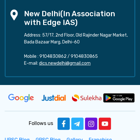
New Delhi(In Association
with Edge IAS)
Address: 57/17, 2nd Floor, Old Rajinder Nagar Market,
Bada Bazaar Marg, Delhi-60
Mobile :
9104830862
/
9104830865
E-mail:
dics.newdelhi@gmail.com
Follows us
UPSC Blog
GPSC Blog
Gallery
Franchise