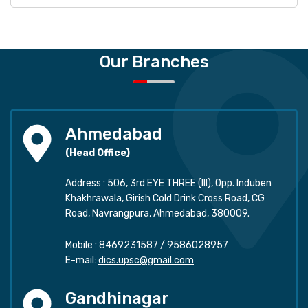
Our Branches
Ahmedabad
(Head Office)
Address : 506, 3rd EYE THREE (III), Opp. Induben
Khakhrawala, Girish Cold Drink Cross Road, CG
Road, Navrangpura, Ahmedabad, 380009.
Mobile :
8469231587
/
9586028957
E-mail:
dics.upsc@gmail.com
Gandhinagar