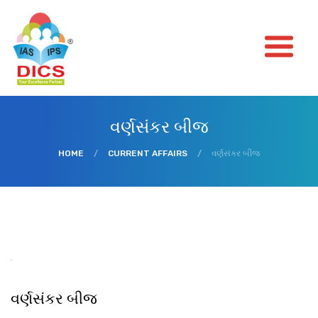
વર્ણસંકર બીજ
HOME
/
CURRENT AFFAIRS
/
વર્ણસંકર બીજ
વર્ણસંકર બીજ