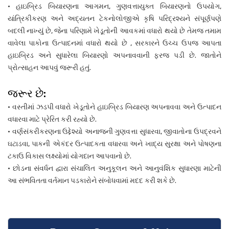
• હાઇબ્રિડ બિયારણના આગમન, ગુણવત્તાયુક્ત બિયારણનો ઉપયોગ,
યાંત્રિકીકરણ અને અદ્યતન ટેકનોલોજીએ કૃષિ પરિદ્રશ્યને સંપૂર્ણપણે
બદલી નાખ્યું છે, જેના પરિણામે ખેડૂતોની આવકમાં વધારો થયો છે તેમજ તમામ
વાવેલા પાકોના ઉત્પાદનમાં વધારો થયો છે , સરકારને ઉચ્ચ ઉપજ આપતા
હાઇબ્રિડ અને સુધારેલા બિયારણો અપનાવવાની ફરજ પડી છે. જાતોને
પ્રોત્સાહન આપવું જરૂરી હતું.
જરૂર છે:
• વસ્તીમાં ઝડપી વધારો ખેડૂતોને હાઇબ્રિડ બિયારણ અપનાવવા અને ઉત્પાદન
વધારવા માટે પ્રેરિત કરી રહ્યો છે.
• વર્ણસંકરીકરણના ઉદ્દેશ્યો અનાજની ગુણવત્તા સુધારવા, જીવાતોના ઉપદ્રવને
ઘટાડવા, પાકની એકંદર ઉત્પાદકતા વધારવા અને ખાદ્ય સુરક્ષા અને પોષણના
ટકાઉ વિકાસ લક્ષ્યોમાં યોગદાન આપવાનો છે.
• છોડના સંવર્ધન દ્વારા સંચાલિત અનુકૂલન અને આનુવંશિક સુધારણા માટેની
આ સંભવિતતા વર્તમાન પડકારોને સંબોધવામાં મદદ કરી શકે છે.