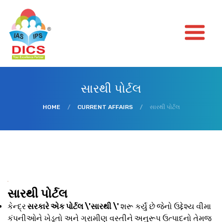
સારથી પોર્ટલ
HOME
/
CURRENT AFFAIRS
/
સારથી પોર્ટલ
સારથી પોર્ટલ
કેન્દ્ર
સરકારે એક પોર્ટલ \'સારથી \'
શરૂ કર્યું છે
જેનો ઉદ્દેશ્ય વીમા
કંપનીઓને ખેડૂતો અને ગ્રામીણ વસ્તીને
અનુરૂપ ઉત્પાદનો તેમજ