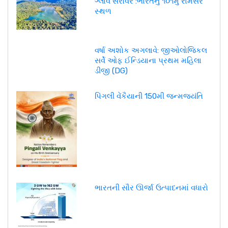
ગ્લાવ સરોવર :ભારતનું ૧૦૧મું રામસર
સ્થળ
વર્ષા અશોક અગલાવે: જીઓલોજિકલ
સર્વે ઓફ ઈન્ડિયાના પ્રથમ મહિલા
ડીજી (DG)
પિંગલી વેંકૈયાની 150મી જન્મજયંતિ
ભારતની સૌર ઊર્જા ઉત્પાદનમાં વધારો