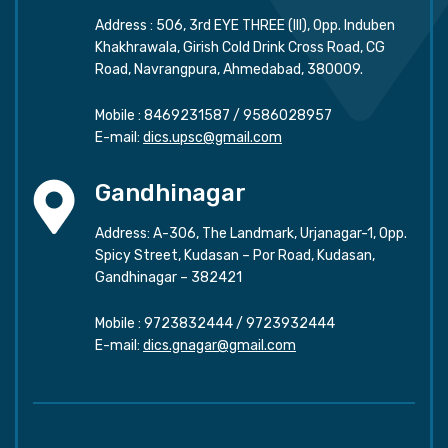
Address : 506, 3rd EYE THREE (III), Opp. Induben
Khakhrawala, Girish Cold Drink Cross Road, CG
Road, Navrangpura, Ahmedabad, 380009.
Mobile :
8469231587
/
9586028957
E-mail:
dics.upsc@gmail.com
Gandhinagar
Address: A-306, The Landmark, Urjanagar-1, Opp.
Spicy Street, Kudasan – Por Road, Kudasan,
Gandhinagar – 382421
Mobile :
9723832444
/
9723932444
E-mail:
dics.gnagar@gmail.com