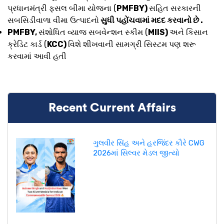
પ્રધાનમંત્રી ફસલ બીમા યોજના (
PMFBY)
સહિત સરકારની
સબસિડીવાળા વીમા ઉત્પાદનો
સુધી પહોંચવામાં મદદ કરવાનો છે .
PMFBY,
સંશોધિત વ્યાજ સબવેન્શન સ્કીમ (
MIIS)
અને કિસાન
ક્રેડિટ કાર્ડ (
KCC)
વિશે શીખવાની સામગ્રી સિસ્ટમ પણ શરૂ
કરવામાં આવી હતી
Recent Current Affairs
ગુલવીર સિંહ અને હરજિંદર કૌરે CWG
2026માં સિલ્વર મેડલ જીત્યો