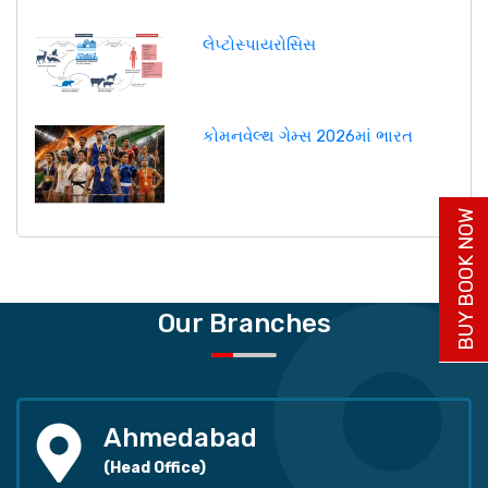
લેપ્ટોસ્પાયરોસિસ
કોમનવેલ્થ ગેમ્સ 2026માં ભારત
BUY BOOK NOW
Our Branches
Ahmedabad
(Head Office)