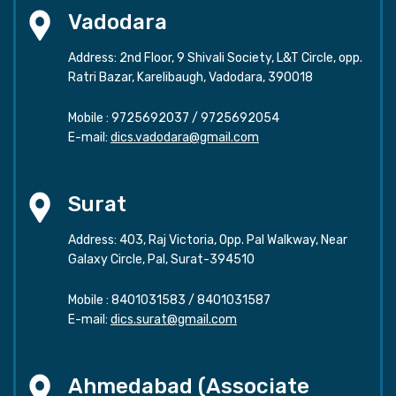
Vadodara
Address: 2nd Floor, 9 Shivali Society, L&T Circle, opp.
Ratri Bazar, Karelibaugh, Vadodara, 390018
Mobile :
9725692037
/
9725692054
E-mail:
dics.vadodara@gmail.com
Surat
Address: 403, Raj Victoria, Opp. Pal Walkway, Near
Galaxy Circle, Pal, Surat-394510
Mobile :
8401031583
/
8401031587
E-mail:
dics.surat@gmail.com
Ahmedabad (Associate