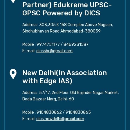
Partner) Edukreme UPSC-
GPSC Powered by DICS
Address: 303,305 K 158 Complex Above Magson,
Sindhubhavan Road Ahmedabad-380059
Mobile :
9974751177
/
8469231587
E-mail:
dicssbr@gmail.com
New Delhi(In Association
with Edge IAS)
Address: 57/17, 2nd Floor, Old Rajinder Nagar Market,
Bada Bazaar Marg, Delhi-60
Mobile :
9104830862
/
9104830865
E-mail:
dics.newdelhi@gmail.com