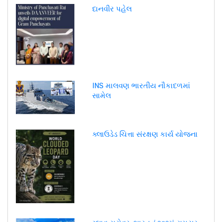
દાનવીર પહેલ
INS માલવણ ભારતીય નૌકાદળમાં
સામેલ
ક્લાઉડેડ ચિત્તા સંરક્ષણ કાર્ય યોજના