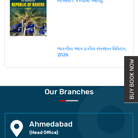
નાઓરો\' કરવામાં આવ્યું.
ભારતીય આંકડાકીય સંસ્થાન વિધેયક,
2026
BUY BOOK NOW
Our Branches
Ahmedabad
(Head Office)