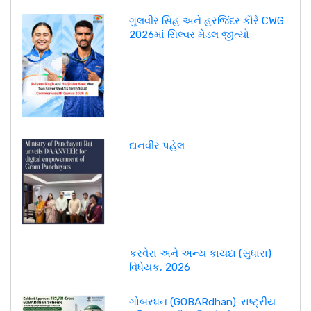
ગુલવીર સિંહ અને હરજિંદર કૌરે CWG
2026માં સિલ્વર મેડલ જીત્યો
દાનવીર પહેલ
કરવેરા અને અન્ય કાયદા (સુધારા)
વિધેયક, 2026
ગોબરધન (GOBARdhan): રાષ્ટ્રીય