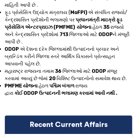
માહિતી આપી છે .
ફૂડ પ્રોસેસિંગ ઉદ્યોગ મંત્રાલય (
MoFPI)
એ સંબંધિત રાજ્યો/
કેન્દ્રશાસિત પ્રદેશોની ભલામણો પર
પ્રધાનમંત્રી માઇક્રો ફૂડ
પ્રોસેસિંગ એન્ટરપ્રાઇઝ (PMFME) યોજના
હેઠળ
35
રાજ્યો
અને કેન્દ્રશાસિત પ્રદેશોમાં
713
જિલ્લાઓ માટે
ODOP
ને મંજૂરી
આપી છે .
ODOP
એ દેશના દરેક જિલ્લામાંથી ઉત્પાદનનો પ્રચાર અને
બ્રાન્ડિંગ કરીને જિલ્લા સ્તરે આર્થિક વિકાસને પ્રોત્સાહન
આપવાની પહેલ છે.
મહારાષ્ટ્ર રાજ્યના તમામ
36
જિલ્લાઓ માટે
ODOP
મંજૂર
કરવામાં આવ્યું છે જેમાં
20
વિશિષ્ટ ઉત્પાદનોનો સમાવેશ થાય છે.
PMFME યોજના
હેઠળ
પશ્ચિમ બંગાળ
રાજ્ય
દ્વારા
કોઈ ODOP ઉત્પાદનની ભલામણ કરવામાં આવી નથી .
Recent Current Affairs