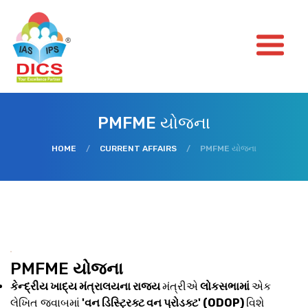
PMFME યોજના
HOME
/
CURRENT AFFAIRS
/
PMFME યોજના
PMFME
યોજના
કેન્દ્રીય ખાદ્ય મંત્રાલયના રાજ્ય
મંત્રીએ
લોકસભામાં
એક
લેખિત જવાબમાં
'વન ડિસ્ટ્રિક્ટ વન પ્રોડક્ટ' (ODOP)
વિશે