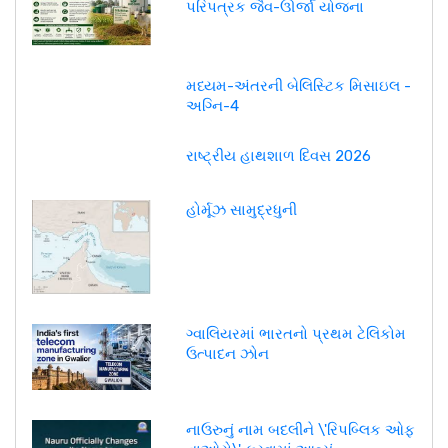
પરિપત્રક જૈવ-ઊર્જા યોજના
મધ્યમ-અંતરની બેલિસ્ટિક મિસાઇલ -
અગ્નિ-4
રાષ્ટ્રીય હાથશાળ દિવસ 2026
હોર્મૂઝ સામુદ્રધુની
ગ્વાલિયરમાં ભારતનો પ્રથમ ટેલિકોમ
ઉત્પાદન ઝોન
નાઉરુનું નામ બદલીને \'રિપબ્લિક ઓફ