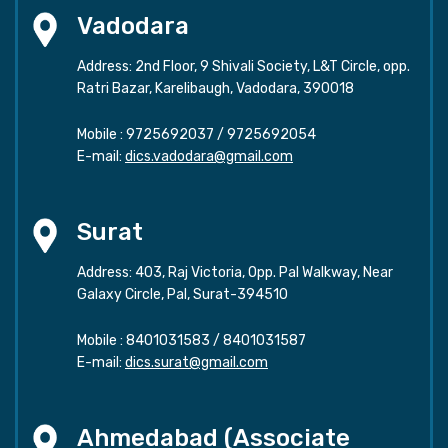
Vadodara
Address: 2nd Floor, 9 Shivali Society, L&T Circle, opp.
Ratri Bazar, Karelibaugh, Vadodara, 390018
Mobile :
9725692037
/
9725692054
E-mail:
dics.vadodara@gmail.com
Surat
Address: 403, Raj Victoria, Opp. Pal Walkway, Near
Galaxy Circle, Pal, Surat-394510
Mobile :
8401031583
/
8401031587
E-mail:
dics.surat@gmail.com
Ahmedabad (Associate