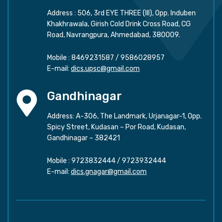
Address : 506, 3rd EYE THREE (III), Opp. Induben
Khakhrawala, Girish Cold Drink Cross Road, CG
Road, Navrangpura, Ahmedabad, 380009.
Mobile :
8469231587
/
9586028957
E-mail:
dics.upsc@gmail.com
Gandhinagar
Address: A-306, The Landmark, Urjanagar-1, Opp.
Spicy Street, Kudasan – Por Road, Kudasan,
Gandhinagar – 382421
Mobile :
9723832444
/
9723932444
E-mail:
dics.gnagar@gmail.com