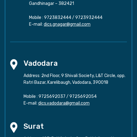
Gandhinagar – 382421
Mobile :
9723832444
/
9723932444
E-mail:
dics.gnagar@gmail.com
Vadodara
Address: 2nd Floor, 9 Shivali Society, L&T Circle, opp.
Ratri Bazar, Karelibaugh, Vadodara, 390018
Mobile :
9725692037
/
9725692054
E-mail:
dics.vadodara@gmail.com
Surat