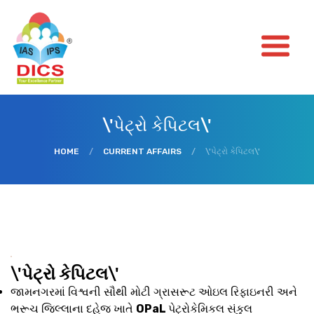
\'પેટ્રો કેપિટલ\'
HOME
/
CURRENT AFFAIRS
/
\'પેટ્રો કેપિટલ\'
\'
પેટ્રો કેપિટલ
\'
જામનગરમાં વિશ્વની સૌથી મોટી ગ્રાસરૂટ ઓઇલ રિફાઇનરી અને
ભરૂચ જિલ્લાના દહેજ ખાતે
OPaL
પેટ્રોકેમિકલ સંકુલ