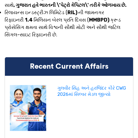
સાથે
, ગુજરાત હવે ભારતની \'પેટ્રો કેપિટલ\' તરીકે ઓળખાય છે.
રિલાયન્સ ઇન્ડસ્ટ્રીઝ લિમિટેડ (
RIL)
ની જામનગર
રિફાઇનરી
1.4
મિલિયન બેરલ પ્રતિ દિવસ (
MMBPD)
ક્રૂડ
પ્રોસેસિંગ ક્ષમતા સાથે વિશ્વની સૌથી મોટી અને સૌથી જટિલ
સિંગલ-સાઇટ રિફાઇનરી છે.
Recent Current Affairs
ગુલવીર સિંહ અને હરજિંદર કૌરે CWG
2026માં સિલ્વર મેડલ જીત્યો