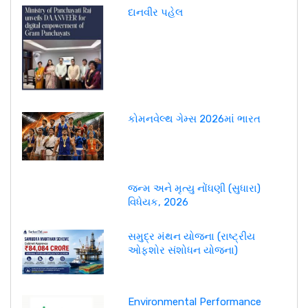
દાનવીર પહેલ
કોમનવેલ્થ ગેમ્સ 2026માં ભારત
જન્મ અને મૃત્યુ નોંધણી (સુધારા)
વિધેયક, 2026
સમુદ્ર મંથન યોજના (રાષ્ટ્રીય
ઓફશોર સંશોધન યોજના)
Environmental Performance