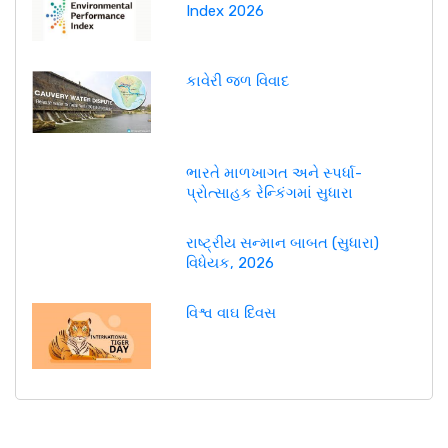
Index 2026
કાવેરી જળ વિવાદ
ભારતે માળખાગત અને સ્પર્ધા-
પ્રોત્સાહક રેન્કિંગમાં સુધારા
રાષ્ટ્રીય સન્માન બાબત (સુધારા)
વિધેયક, 2026
વિશ્વ વાઘ દિવસ