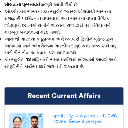
ખોલવાના પ્રસ્તાવને
મંજૂરી આપી દીધી છે .
ઓકલેન્ડમાં ભારતના કોન્સ્યુલેટ જનરલ ખોલવાથી ભારતના
રાજદ્વારી પદચિહ્નને વધારવામાં અને ભારતના વધતા વૈશ્વિક
જોડાણને ધ્યાનમાં રાખીને ભારતના રાજદ્વારી પ્રતિનિધિત્વને
મજબૂત બનાવવામાં મદદ મળશે.
આનાથી ભારતના વ્યૂહાત્મક અને વ્યાપારી હિતોને પ્રોત્સાહન
આપવામાં અને ઓકલેન્ડમાં ભારતીય સમુદાયના કલ્યાણને વધુ
સારી રીતે સેવા આપવામાં પણ મદદ મળશે.
કોન્સ્યુલેટ
12
મહિનાની સમયમર્યાદામાં ખોલવામાં આવશે અને
સંપૂર્ણ રીતે કાર્યરત થઈ જશે તેવી શક્યતા છે.
Recent Current Affairs
ગુલવીર સિંહ અને હરજિંદર કૌરે CWG
2026માં સિલ્વર મેડલ જીત્યો