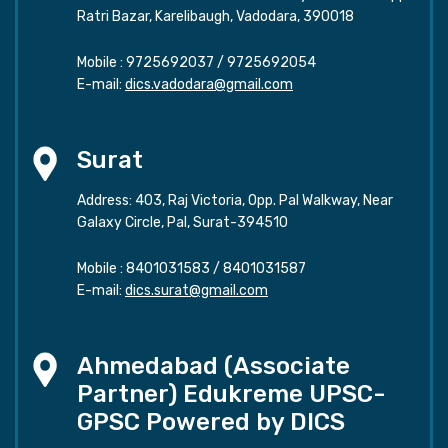
Ratri Bazar, Karelibaugh, Vadodara, 390018
Mobile :
9725692037
/
9725692054
E-mail:
dics.vadodara@gmail.com
Surat
Address: 403, Raj Victoria, Opp. Pal Walkway, Near
Galaxy Circle, Pal, Surat-394510
Mobile :
8401031583
/
8401031587
E-mail:
dics.surat@gmail.com
Ahmedabad (Associate
Partner) Edukreme UPSC-
GPSC Powered by DICS