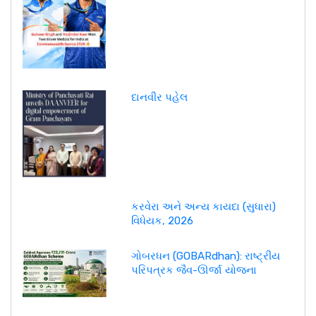
દાનવીર પહેલ
કરવેરા અને અન્ય કાયદા (સુધારા)
વિધેયક, 2026
ગોબરધન (GOBARdhan): રાષ્ટ્રીય
પરિપત્રક જૈવ-ઊર્જા યોજના