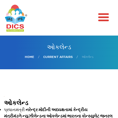
ઓકલેન્ડ
HOME
/
CURRENT AFFAIRS
/
ઓકલેન્ડ
ઓકલેન્ડ
પ્રધાનમંત્રી
નરેન્દ્ર મોદીની અધ્યક્ષતામાં કેન્દ્રીય
મંત્રીમંડળે ન્યુઝીલેન્ડના ઓકલેન્ડમાં ભારતના કોન્સ્યુલેટ જનરલ