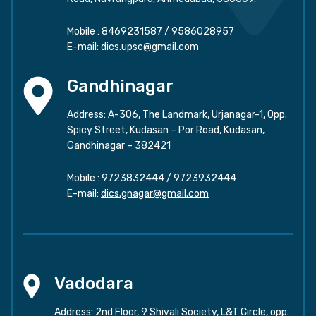
Mobile :
8469231587
/
9586028957
E-mail:
dics.upsc@gmail.com
Gandhinagar
Address: A-306, The Landmark, Urjanagar-1, Opp.
Spicy Street, Kudasan – Por Road, Kudasan,
Gandhinagar – 382421
Mobile :
9723832444
/
9723932444
E-mail:
dics.gnagar@gmail.com
Vadodara
Address: 2nd Floor, 9 Shivali Society, L&T Circle, opp.