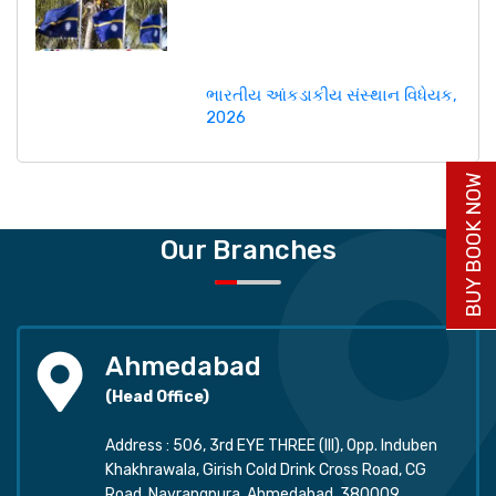
ભારતીય આંકડાકીય સંસ્થાન વિધેયક,
2026
BUY BOOK NOW
Our Branches
Ahmedabad
(Head Office)
Address : 506, 3rd EYE THREE (III), Opp. Induben
Khakhrawala, Girish Cold Drink Cross Road, CG
Road, Navrangpura, Ahmedabad, 380009.