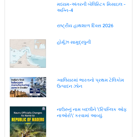
મધ્યમ-અંતરની બેલિસ્ટિક મિસાઇલ -
અગ્નિ-4
રાષ્ટ્રીય હાથશાળ દિવસ 2026
હોર્મૂઝ સામુદ્રધુની
ગ્વાલિયરમાં ભારતનો પ્રથમ ટેલિકોમ
ઉત્પાદન ઝોન
નાઉરુનું નામ બદલીને \'રિપબ્લિક ઓફ
નાઓરો\' કરવામાં આવ્યું.