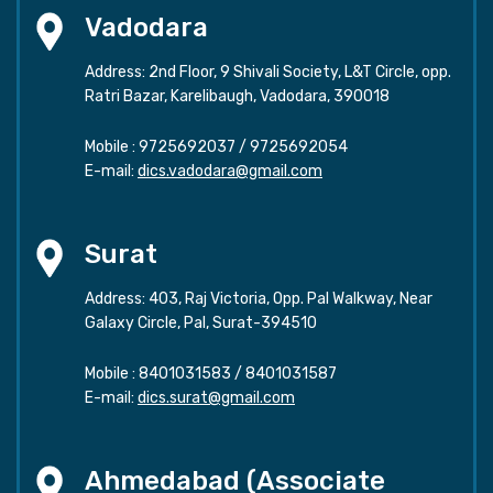
Vadodara
Address: 2nd Floor, 9 Shivali Society, L&T Circle, opp.
Ratri Bazar, Karelibaugh, Vadodara, 390018
Mobile :
9725692037
/
9725692054
E-mail:
dics.vadodara@gmail.com
Surat
Address: 403, Raj Victoria, Opp. Pal Walkway, Near
Galaxy Circle, Pal, Surat-394510
Mobile :
8401031583
/
8401031587
E-mail:
dics.surat@gmail.com
Ahmedabad (Associate