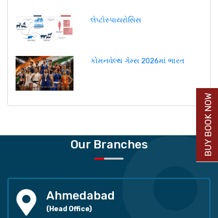
લેપ્ટોસ્પાયરોસિસ
કોમનવેલ્થ ગેમ્સ 2026માં ભારત
BUY BOOK NOW
Our Branches
Ahmedabad
(Head Office)