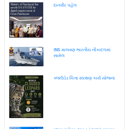
દાનવીર પહેલ
INS માલવણ ભારતીય નૌકાદળમાં
સામેલ
ક્લાઉડેડ ચિત્તા સંરક્ષણ કાર્ય યોજના