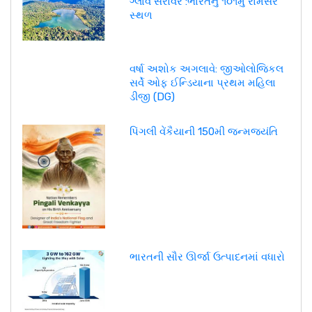
ગ્લાવ સરોવર :ભારતનું ૧૦૧મું રામસર
સ્થળ
વર્ષા અશોક અગલાવે: જીઓલોજિકલ
સર્વે ઓફ ઈન્ડિયાના પ્રથમ મહિલા
ડીજી (DG)
પિંગલી વેંકૈયાની 150મી જન્મજયંતિ
ભારતની સૌર ઊર્જા ઉત્પાદનમાં વધારો