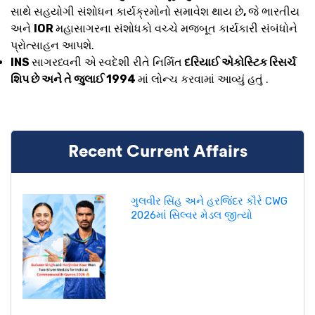
સાથે સહયોગી સંશોધન કાર્યક્રમોનો સમાવેશ થાય છે
,
જે ભારતીય
અને
IOR
મહાસાગરના સંશોધકો વચ્ચે મજબૂત કાર્યકારી સંબંધોને
પ્રોત્સાહન આપશે.
INS
સાગરધ્વની એ
સ્વદેશી રીતે નિર્મિત
દરિયાઈ એકોસ્ટિક રિસર્ચ
શિપ છે અને તે જુલાઈ 1994
માં લોન્ચ કરવામાં આવ્યું હતું .
Recent Current Affairs
ગુલવીર સિંહ અને હરજિંદર કૌરે CWG
2026માં સિલ્વર મેડલ જીત્યો