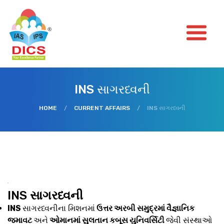
INS સાગરધ્વની
HOME
/
CURRENT AFFAIRS
/
INS સાગરધ્વની
INS
સાગરધ્વની
INS
સાગરધ્વનીના મિશનમાં
ઉત્તર અરબી સમુદ્રમાં વૈજ્ઞાનિક
જમાવટ
અને
ઓમાનમાં સુલતાન કબૂસ યુનિવર્સિટી
જેવી સંસ્થાઓ