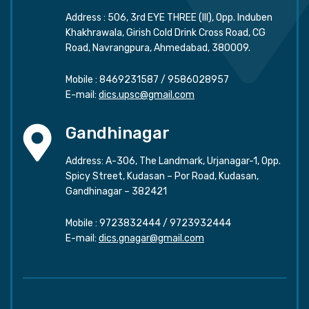
Address : 506, 3rd EYE THREE (III), Opp. Induben
Khakhrawala, Girish Cold Drink Cross Road, CG
Road, Navrangpura, Ahmedabad, 380009.
Mobile :
8469231587
/
9586028957
E-mail:
dics.upsc@gmail.com
Gandhinagar
Address: A-306, The Landmark, Urjanagar-1, Opp.
Spicy Street, Kudasan – Por Road, Kudasan,
Gandhinagar – 382421
Mobile :
9723832444
/
9723932444
E-mail:
dics.gnagar@gmail.com