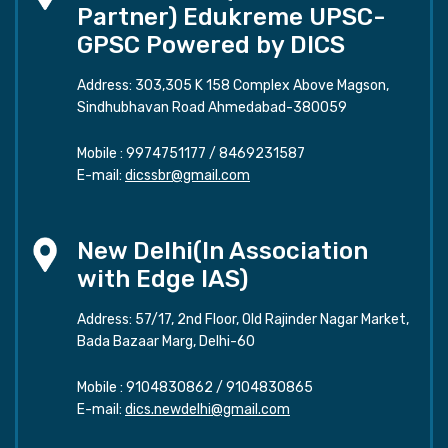
Partner) Edukreme UPSC-
GPSC Powered by DICS
Address: 303,305 K 158 Complex Above Magson,
Sindhubhavan Road Ahmedabad-380059
Mobile :
9974751177
/
8469231587
E-mail:
dicssbr@gmail.com
New Delhi(In Association
with Edge IAS)
Address: 57/17, 2nd Floor, Old Rajinder Nagar Market,
Bada Bazaar Marg, Delhi-60
Mobile :
9104830862
/
9104830865
E-mail:
dics.newdelhi@gmail.com