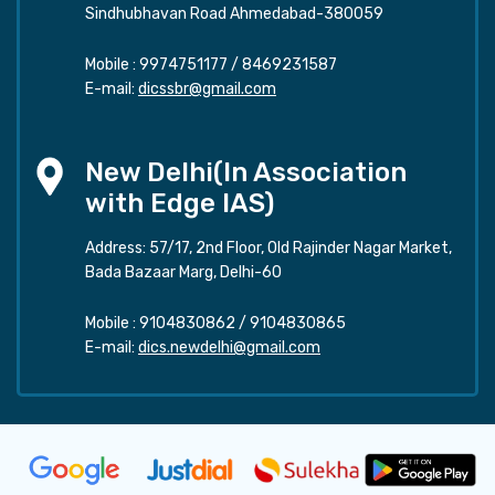
Sindhubhavan Road Ahmedabad-380059
Mobile :
9974751177
/
8469231587
E-mail:
dicssbr@gmail.com
New Delhi(In Association
with Edge IAS)
Address: 57/17, 2nd Floor, Old Rajinder Nagar Market,
Bada Bazaar Marg, Delhi-60
Mobile :
9104830862
/
9104830865
E-mail:
dics.newdelhi@gmail.com