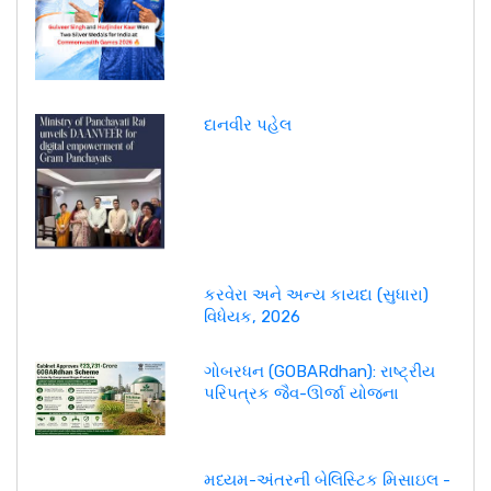
દાનવીર પહેલ
કરવેરા અને અન્ય કાયદા (સુધારા)
વિધેયક, 2026
ગોબરધન (GOBARdhan): રાષ્ટ્રીય
પરિપત્રક જૈવ-ઊર્જા યોજના
મધ્યમ-અંતરની બેલિસ્ટિક મિસાઇલ -