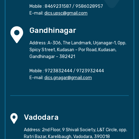
Mobile :
8469231587
/
9586028957
E-mail:
dics.upsc@gmail.com
Gandhinagar
Address: A-306, The Landmark, Urjanagar-1, Opp.
Spicy Street, Kudasan – Por Road, Kudasan,
Gandhinagar – 382421
Mobile :
9723832444
/
9723932444
E-mail:
dics.gnagar@gmail.com
Vadodara
Address: 2nd Floor, 9 Shivali Society, L&T Circle, opp.
Ratri Bazar, Karelibaugh, Vadodara, 390018