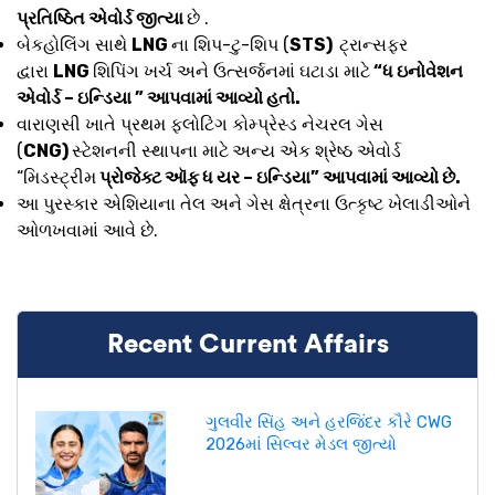
પ્રતિષ્ઠિત એવોર્ડ જીત્યા
છે .
બેકહોલિંગ સાથે
LNG
ના શિપ-ટુ-શિપ (
STS)
ટ્રાન્સફર
દ્વારા
LNG
શિપિંગ ખર્ચ અને ઉત્સર્જનમાં ઘટાડા માટે
“ધ ઇનોવેશન
એવોર્ડ – ઇન્ડિયા ” આપવામાં આવ્યો હતો.
વારાણસી ખાતે પ્રથમ ફ્લોટિંગ કોમ્પ્રેસ્ડ નેચરલ ગેસ
(
CNG)
સ્ટેશનની સ્થાપના માટે
અન્ય એક શ્રેષ્ઠ એવોર્ડ
“મિડસ્ટ્રીમ
પ્રોજેક્ટ ઑફ ધ યર – ઇન્ડિયા” આપવામાં આવ્યો છે.
આ પુરસ્કાર એશિયાના તેલ અને ગેસ ક્ષેત્રના ઉત્કૃષ્ટ ખેલાડીઓને
ઓળખવામાં આવે છે.
Recent Current Affairs
ગુલવીર સિંહ અને હરજિંદર કૌરે CWG
2026માં સિલ્વર મેડલ જીત્યો