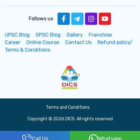
Follows us
UPSC Blog
GPSC Blog
Gallery
Franchise
Career
Online Course
Contact Us
Refund policy/
Terms & Conditions
Terms and Conditions
Copyright © 2026 DICS. All rights reserved
Call Us
Whatsapp