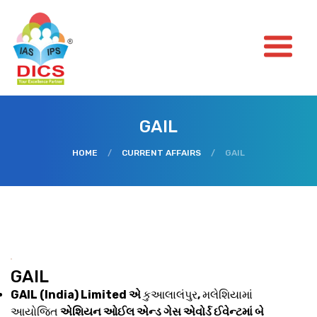
GAIL
HOME
/
CURRENT AFFAIRS
/
GAIL
GAIL
GAIL (India) Limited એ
કુઆલાલંપુર
,
મલેશિયામાં
આયોજિત
એશિયન ઓઈલ એન્ડ ગેસ એવોર્ડ ઈવેન્ટમાં બે