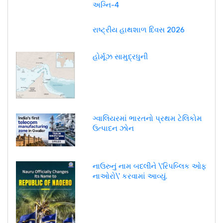
અગ્નિ-4
રાષ્ટ્રીય હાથશાળ દિવસ 2026
હોર્મૂઝ સામુદ્રધુની
ગ્વાલિયરમાં ભારતનો પ્રથમ ટેલિકોમ
ઉત્પાદન ઝોન
નાઉરુનું નામ બદલીને \'રિપબ્લિક ઓફ
નાઓરો\' કરવામાં આવ્યું.