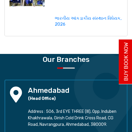
ભારતીય આંકડાકીય સંસ્થાન વિધેયક,
2026
BUY BOOK NOW
Our Branches
Ahmedabad
(Head Office)
Address : 506, 3rd EYE THREE (III), Opp. Induben
Khakhrawala, Girish Cold Drink Cross Road, CG
Road, Navrangpura, Ahmedabad, 380009.