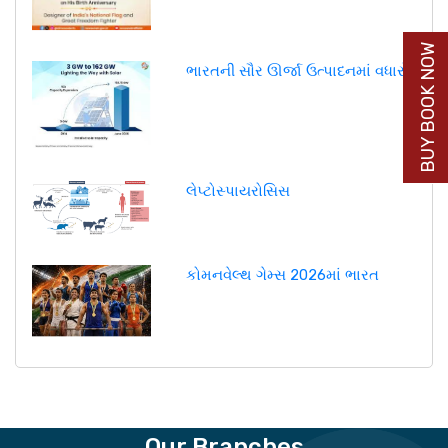
BUY BOOK NOW
ભારતની સૌર ઊર્જા ઉત્પાદનમાં વધારો
લેપ્ટોસ્પાયરોસિસ
કોમનવેલ્થ ગેમ્સ 2026માં ભારત
Our Branches