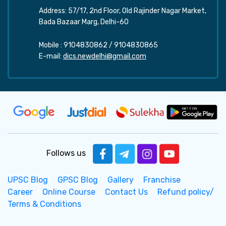
Address: 57/17, 2nd Floor, Old Rajinder Nagar Market,
Bada Bazaar Marg, Delhi-60
Mobile :
9104830862
/
9104830865
E-mail:
dics.newdelhi@gmail.com
Follows us
UPSC Blog
GPSC Blog
Gallery
Franchise
Career
Online Course
Contact Us
Refund policy/
Terms & Conditions