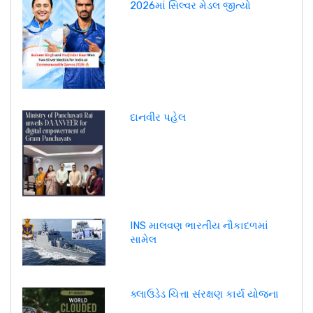
2026માં સિલ્વર મેડલ જીત્યો
દાનવીર પહેલ
INS માલવણ ભારતીય નૌકાદળમાં
સામેલ
ક્લાઉડેડ ચિત્તા સંરક્ષણ કાર્ય યોજના