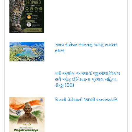
ગ્લાવ સરોવર :ભારતનું ૧૦૧મું રામસર
સ્થળ
વર્ષા અશોક અગલાવે: જીઓલોજિકલ
સર્વે ઓફ ઈન્ડિયાના પ્રથમ મહિલા
ડીજી (DG)
પિંગલી વેંકૈયાની 150મી જન્મજયંતિ