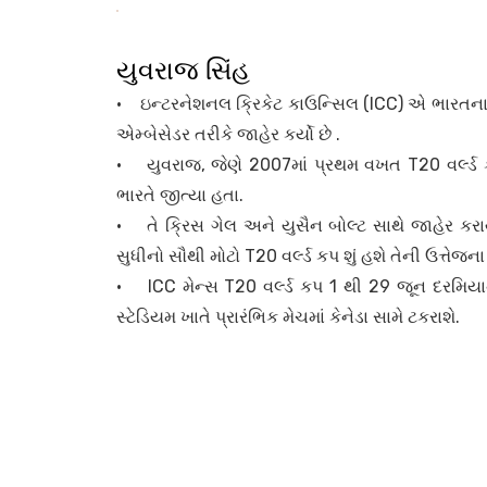
યુવરાજ સિંહ
• ઇન્ટરનેશનલ ક્રિકેટ કાઉન્સિલ (ICC) એ ભારતના દ
એમ્બેસેડર તરીકે જાહેર કર્યો છે .
• યુવરાજ, જેણે 2007માં પ્રથમ વખત T20 વર્લ્ડ
ભારતે જીત્યા હતા.
• તે ક્રિસ ગેલ અને યુસૈન બોલ્ટ સાથે જાહેર કરા
સુધીનો સૌથી મોટો T20 વર્લ્ડ કપ શું હશે તેની ઉત્તેજના
• ICC મેન્સ T20 વર્લ્ડ કપ 1 થી 29 જૂન દરમિયા
સ્ટેડિયમ ખાતે પ્રારંભિક મેચમાં કેનેડા સામે ટકરાશે.