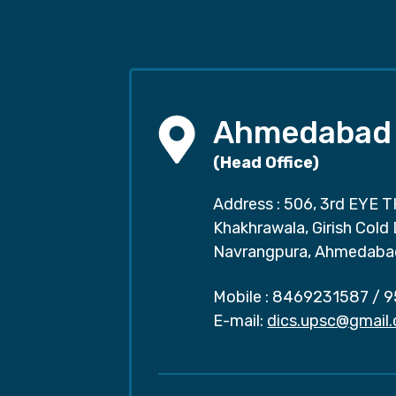
Ahmedabad
(Head Office)
Address : 506, 3rd EYE T
Khakhrawala, Girish Cold
Navrangpura, Ahmedaba
Mobile :
8469231587
/
9
E-mail:
dics.upsc@gmail