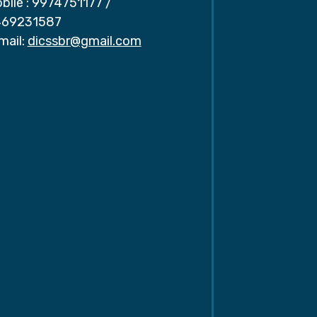
bile :
9974751177
/
69231587
mail:
dicssbr@gmail.com