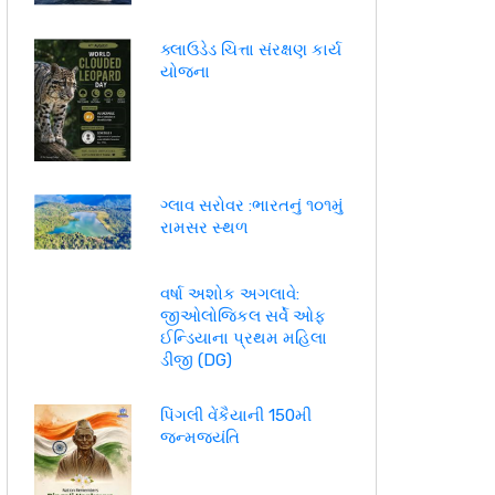
ક્લાઉડેડ ચિત્તા સંરક્ષણ કાર્ય
યોજના
ગ્લાવ સરોવર :ભારતનું ૧૦૧મું
રામસર સ્થળ
વર્ષા અશોક અગલાવે:
જીઓલોજિકલ સર્વે ઓફ
ઈન્ડિયાના પ્રથમ મહિલા
ડીજી (DG)
પિંગલી વેંકૈયાની 150મી
જન્મજયંતિ