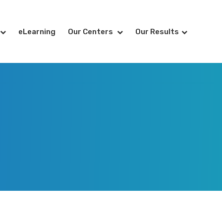
eLearning
Our Centers
Our Results