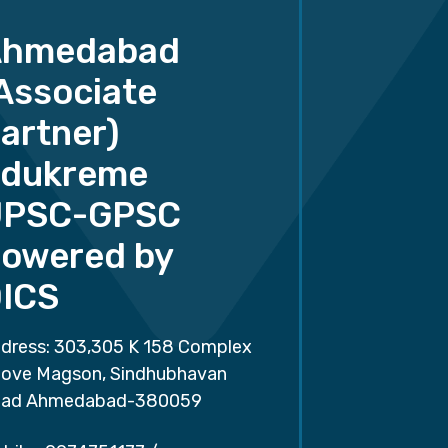
Ahmedabad
Associate
artner)
dukreme
UPSC-GPSC
owered by
ICS
dress: 303,305 K 158 Complex
ove Magson, Sindhubhavan
ad Ahmedabad-380059