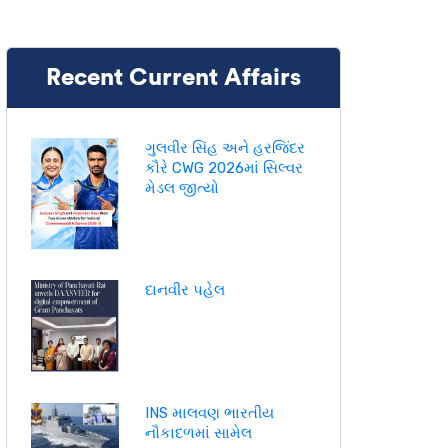
Recent Current Affairs
ગુલવીર સિંહ અને હરજિંદર
કૌરે CWG 2026માં સિલ્વર
મેડલ જીત્યો
દાનવીર પહેલ
INS માલવણ ભારતીય
નૌકાદળમાં સામેલ