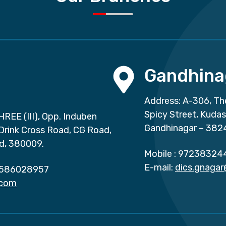
Gandhina
Address: A-306, Th
Spicy Street, Kuda
HREE (III), Opp. Induben
Gandhinagar – 382
 Drink Cross Road, CG Road,
d, 380009.
Mobile :
97238324
E-mail:
dics.gnaga
586028957
.com