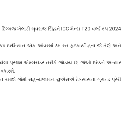
િગ્ગજ ખેલાડી યુવરાજ સિંહને ICC મેન્સ T20 વર્લ્ડ કપ 2024
 કપ દરમિયાન એક ઓવરમાં 36 રન ફટકાર્યા હતા જે તેણે અને
યેલા પ્રથમ એમ્બેસેડર તરીકે જોડાય છે, જેઓ દરેકને અત્યાર
 વધારશે.
ન રમાશે જેમાં સહ-યજમાન યુએસએ ટેક્સાસના ગ્રાન્ડ પ્રેરી