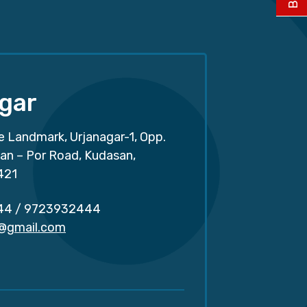
gar
e Landmark, Urjanagar-1, Opp.
san – Por Road, Kudasan,
421
44
/
9723932444
r@gmail.com