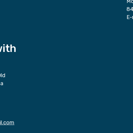
Mo
84
E-
with
Old
da
il.com