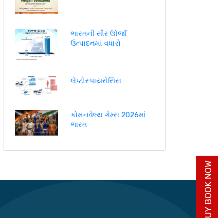
ભારતની સૌર ઊર્જા
ઉત્પાદનમાં વધારો
લેપ્ટોસ્પાયરોસિસ
કોમનવેલ્થ ગેમ્સ 2026માં
ભારત
BUY BOOK NOW