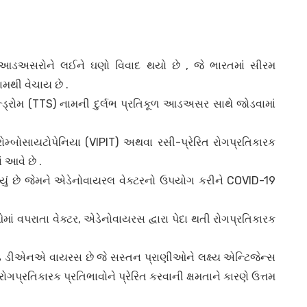
 આડઅસરોને લઈને ઘણો વિવાદ થયો છે , જે ભારતમાં સીરમ
નામથી વેચાય છે .
ન્ડ્રોમ (TTS) નામની દુર્લભ પ્રતિકૂળ આડઅસર સાથે જોડવામાં
રોમ્બોસાયટોપેનિયા (VIPIT) અથવા રસી-પ્રેરિત રોગપ્રતિકારક
 આવે છે .
્યું છે જેમને એડેનોવાયરલ વેક્ટરનો ઉપયોગ કરીને COVID-19
ં વપરાતા વેક્ટર, એડેનોવાયરસ દ્વારા પેદા થતી રોગપ્રતિકારક
ડ ડીએનએ વાયરસ છે જે સસ્તન પ્રાણીઓને લક્ષ્ય એન્ટિજેન્સ
પ્રતિકારક પ્રતિભાવોને પ્રેરિત કરવાની ક્ષમતાને કારણે ઉત્તમ