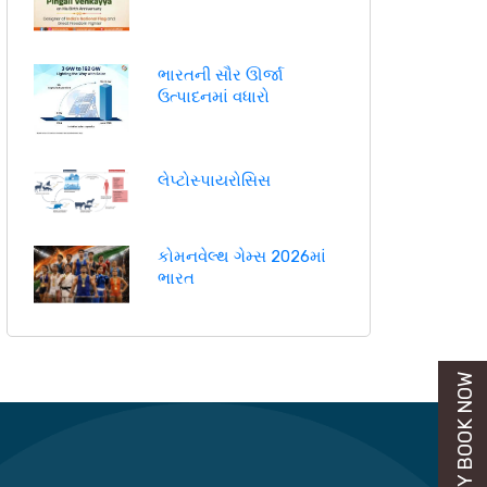
ભારતની સૌર ઊર્જા
ઉત્પાદનમાં વધારો
લેપ્ટોસ્પાયરોસિસ
કોમનવેલ્થ ગેમ્સ 2026માં
ભારત
BUY BOOK NOW