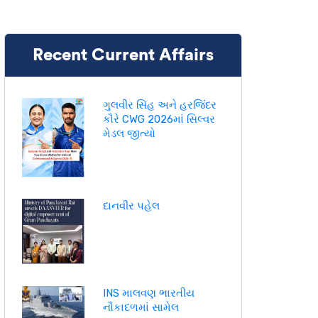
Recent Current Affairs
ગુલવીર સિંહ અને હરજિંદર
કૌરે CWG 2026માં સિલ્વર
મેડલ જીત્યો
દાનવીર પહેલ
INS માલવણ ભારતીય
નૌકાદળમાં સામેલ