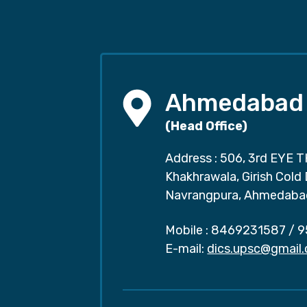
Ahmedabad
(Head Office)
Address : 506, 3rd EYE T
Khakhrawala, Girish Cold
Navrangpura, Ahmedaba
Mobile :
8469231587
/
9
E-mail:
dics.upsc@gmail