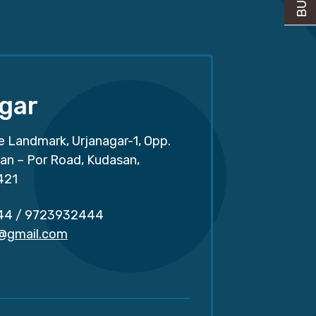
gar
e Landmark, Urjanagar-1, Opp.
san – Por Road, Kudasan,
421
44
/
9723932444
r@gmail.com