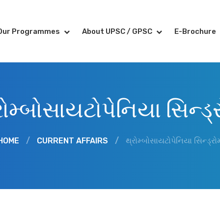
Our Programmes
About UPSC / GPSC
E-Brochure
રોમ્બોસાયટોપેનિયા સિન્ડ્
HOME
/
CURRENT AFFAIRS
/
થ્રોમ્બોસાયટોપેનિયા સિન્ડ્રો