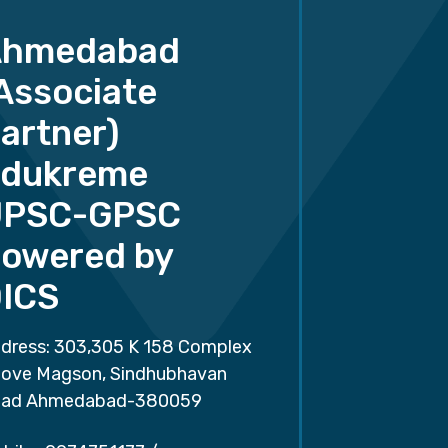
Ahmedabad
Associate
artner)
dukreme
UPSC-GPSC
owered by
ICS
dress: 303,305 K 158 Complex
ove Magson, Sindhubhavan
ad Ahmedabad-380059