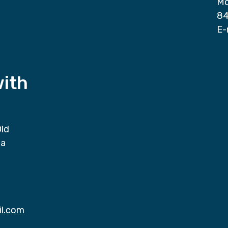
Mo
84
E-
with
Old
da
il.com