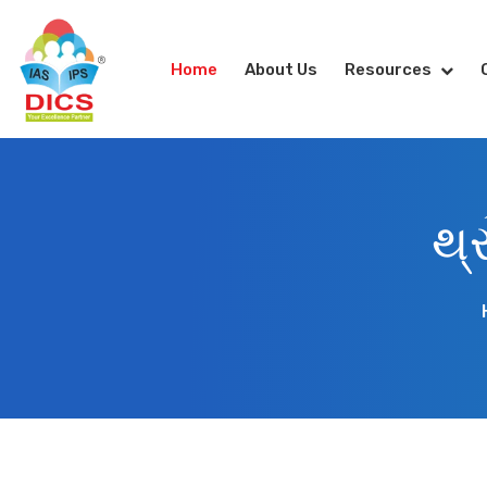
Home
About Us
Resources
થ્