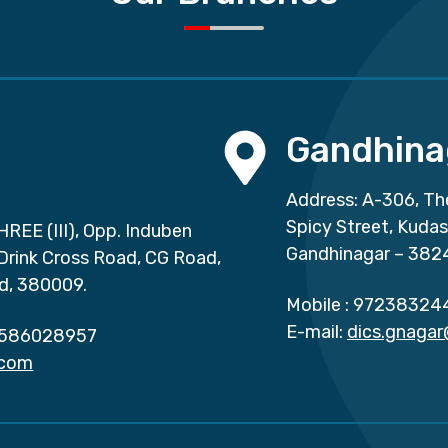
Gandhina
Address: A-306, Th
Spicy Street, Kuda
HREE (III), Opp. Induben
Gandhinagar – 382
 Drink Cross Road, CG Road,
d, 380009.
Mobile :
97238324
E-mail:
dics.gnaga
586028957
.com