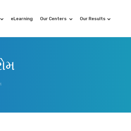
eLearning
Our Centers
Our Results
રોમ
મ