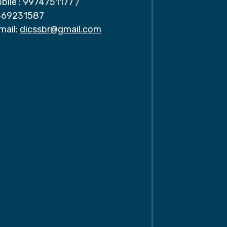
bile :
9974751177
/
69231587
mail:
dicssbr@gmail.com