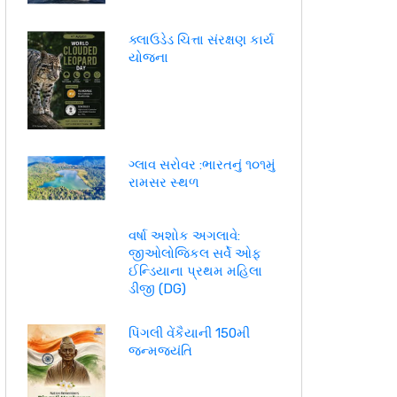
ક્લાઉડેડ ચિત્તા સંરક્ષણ કાર્ય
યોજના
ગ્લાવ સરોવર :ભારતનું ૧૦૧મું
રામસર સ્થળ
વર્ષા અશોક અગલાવે:
જીઓલોજિકલ સર્વે ઓફ
ઈન્ડિયાના પ્રથમ મહિલા
ડીજી (DG)
પિંગલી વેંકૈયાની 150મી
જન્મજયંતિ