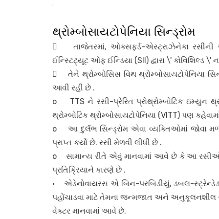
થ્રોમ્બોસાયટોપેનિયા સિન્ડ્રોમ
 તાજેતરમાં, ઓક્સફર્ડ-એસ્ટ્રાઝેનેકા રસીની
ઈન્સ્ટિટ્યૂટ ઓફ ઈન્ડિયા (SII) દ્વારા \' કોવિશિલ્ડ \' 
 તેને થ્રોમ્બોસિસ વિથ થ્રોમ્બોસાયટોપેનિયા સિ
આવી રહી છે .
o TTS ને રસી-પ્રેરિત પ્રોથ્રોમ્બોટિક ઇમ્યુન થ્
થ્રોમ્બોટિક થ્રોમ્બોસાયટોપેનિયા (VITT) પણ કહેવામાં
o આ દુર્લભ સિન્ડ્રોમ એવા વ્યક્તિઓમાં જોવા મળ
પ્રાપ્ત કર્યો છે. રસી મેળવી લીધી છે .
o સામાન્ય રીતે એવું માનવામાં આવે છે કે આ રસીઓમા
પ્રતિક્રિયાને કારણે છે .
• એડેનોવાયરસ એ બિન-પરબિડીયું, ડબલ-સ્ટ્રેન્ડે
પહોંચાડવા માટે તેમના જન્મજાત અને અનુકૂલનશીલ રોગ
વેક્ટર માનવામાં આવે છે.