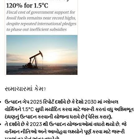
સમાચારમાં કેમ
?
ઉત્પાદન ગેપ
2025
રિપોર્ટ દર્શાવે છે કે દેશો
2030
માં ગ્લોબલ
વોર્મિંગને
1.5°C
સુધી મર્યાદિત કરવા માટે જરૂરી કરતાં વધુ અશ્મિભૂત
ઇંધણનું ઉત્પાદન કરવાની યોજના ધરાવે છે (પેરિસ કરાર).
તે દર્શાવે છે કે
2023
થી ઉત્પાદન યોજનાઓમાં વધારો થયો છે
,
જે
વર્તમાન નીતિઓ અને આબોહવા લક્ષ્યોને પૂર્ણ કરવા માટે જરૂરી