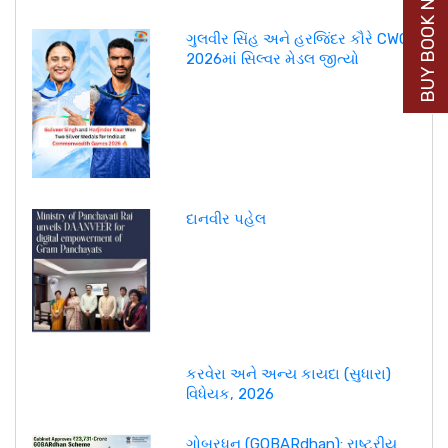
BUY BOOK NOW
ગુલવીર સિંહ અને હરજિંદર કૌરે CWG
2026માં સિલ્વર મેડલ જીત્યો
દાનવીર પહેલ
કરવેરા અને અન્ય કાયદા (સુધારા)
વિધેયક, 2026
ગોબરધન (GOBARdhan): રાષ્ટ્રીય