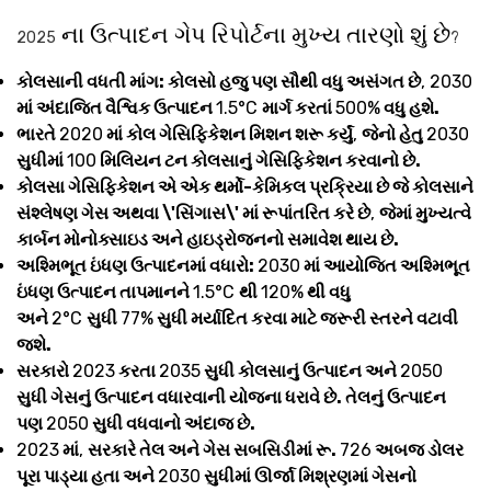
ના ઉત્પાદન ગેપ રિપોર્ટના મુખ્ય તારણો શું છે
2025
?
કોલસાની વધતી માંગ: કોલસો હજુ પણ સૌથી વધુ અસંગત છે
, 2030
માં અંદાજિત વૈશ્વિક ઉત્પાદન
1.5°C
માર્ગ કરતાં
500%
વધુ હશે.
ભારતે
2020
માં કોલ ગેસિફિકેશન મિશન શરૂ કર્યું
,
જેનો હેતુ
2030
સુધીમાં
100
મિલિયન ટન કોલસાનું ગેસિફિકેશન કરવાનો છે.
કોલસા ગેસિફિકેશન એ એક થર્મો-કેમિકલ પ્રક્રિયા છે જે કોલસાને
સંશ્લેષણ ગેસ અથવા \'સિંગાસ\' માં રૂપાંતરિત કરે છે
,
જેમાં મુખ્યત્વે
કાર્બન મોનોક્સાઇડ અને હાઇડ્રોજનનો સમાવેશ થાય છે.
અશ્મિભૂત ઇંધણ ઉત્પાદનમાં વધારો:
2030
માં આયોજિત અશ્મિભૂત
ઇંધણ ઉત્પાદન તાપમાનને
1.5°C
થી
120%
થી વધુ
અને
2°C
સુધી
77%
સુધી મર્યાદિત કરવા માટે જરૂરી સ્તરને વટાવી
જશે.
સરકારો
2023
કરતા
2035
સુધી કોલસાનું ઉત્પાદન અને
2050
સુધી ગેસનું ઉત્પાદન વધારવાની યોજના ધરાવે છે. તેલનું ઉત્પાદન
પણ
2050
સુધી વધવાનો અંદાજ છે.
2023
માં
,
સરકારે તેલ અને ગેસ સબસિડીમાં રૂ.
726
અબજ ડોલર
પૂરા પાડ્યા હતા અને
2030
સુધીમાં ઊર્જા મિશ્રણમાં ગેસનો