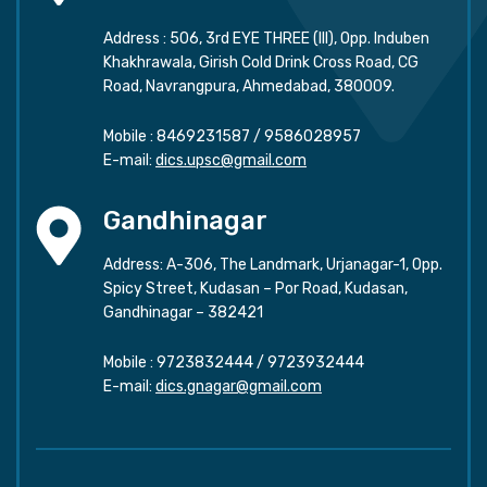
Address : 506, 3rd EYE THREE (III), Opp. Induben
Khakhrawala, Girish Cold Drink Cross Road, CG
Road, Navrangpura, Ahmedabad, 380009.
Mobile :
8469231587
/
9586028957
E-mail:
dics.upsc@gmail.com
Gandhinagar
Address: A-306, The Landmark, Urjanagar-1, Opp.
Spicy Street, Kudasan – Por Road, Kudasan,
Gandhinagar – 382421
Mobile :
9723832444
/
9723932444
E-mail:
dics.gnagar@gmail.com