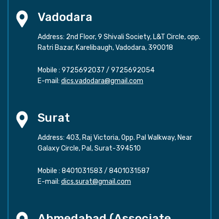
Vadodara
Address: 2nd Floor, 9 Shivali Society, L&T Circle, opp.
Ratri Bazar, Karelibaugh, Vadodara, 390018
Mobile :
9725692037
/
9725692054
E-mail:
dics.vadodara@gmail.com
Surat
Address: 403, Raj Victoria, Opp. Pal Walkway, Near
Galaxy Circle, Pal, Surat-394510
Mobile :
8401031583
/
8401031587
E-mail:
dics.surat@gmail.com
Ahmedabad (Associate