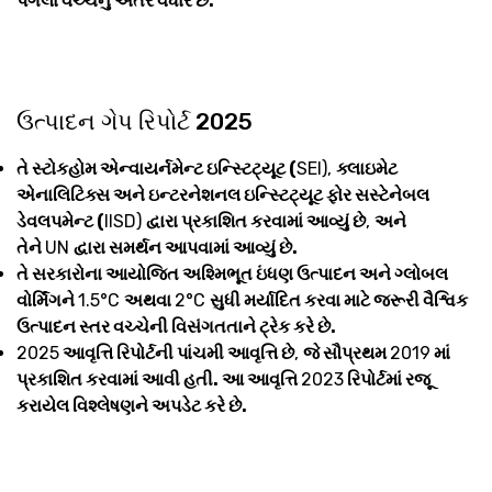
પગલાં વચ્ચેનું અંતર વધારે છે.
ઉત્પાદન ગેપ રિપોર્ટ 2025
તે સ્ટોકહોમ એન્વાયર્નમેન્ટ ઇન્સ્ટિટ્યૂટ (
SEI),
ક્લાઇમેટ
એનાલિટિક્સ અને ઇન્ટરનેશનલ ઇન્સ્ટિટ્યૂટ ફોર સસ્ટેનેબલ
ડેવલપમેન્ટ (
IISD)
દ્વારા પ્રકાશિત કરવામાં આવ્યું છે
,
અને
તેને
UN
દ્વારા સમર્થન આપવામાં આવ્યું છે.
તે સરકારોના આયોજિત અશ્મિભૂત ઇંધણ ઉત્પાદન અને ગ્લોબલ
વોર્મિંગને
1.5°C
અથવા
2°C
સુધી મર્યાદિત કરવા માટે જરૂરી વૈશ્વિક
ઉત્પાદન સ્તર વચ્ચેની વિસંગતતાને ટ્રેક કરે છે.
2025
આવૃત્તિ રિપોર્ટની પાંચમી આવૃત્તિ છે
,
જે સૌપ્રથમ
2019
માં
પ્રકાશિત કરવામાં આવી હતી. આ આવૃત્તિ
2023
રિપોર્ટમાં રજૂ
કરાયેલ વિશ્લેષણને અપડેટ કરે છે.