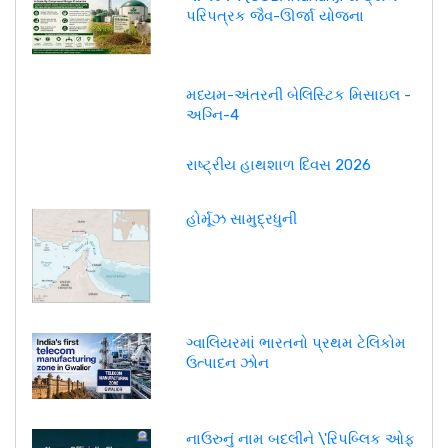
પરિપત્રક જૈવ-ઊર્જા યોજના
મધ્યમ-અંતરની બેલિસ્ટિક મિસાઇલ -
અગ્નિ-4
રાષ્ટ્રીય હાથશાળ દિવસ 2026
હોર્મૂઝ સામુદ્રધુની
ગ્વાલિયરમાં ભારતનો પ્રથમ ટેલિકોમ
ઉત્પાદન ઝોન
નાઉરુનું નામ બદલીને \'રિપબ્લિક ઓફ