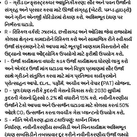
G -
ગ્રીડ ઇન્ફ્રાસ્ટ્રક્ચર આધુનિકીકરણ: સૌર અને પવન ઉર્જાનો
સંગ્રહ અને પ્રસાર કરવા માટે ઊર્જા સંગ્રહ (બેટરી
,
પમ્પ્ડ હાઇડ્રો)
અને ગ્રીન એનર્જી કોરિડોરમાં રોકાણ કરો
,
અશ્મિભૂત ઇંધણ પર
નિર્ભરતા ઘટાડો.
R -
રિસ્કિલ વર્કર્સ: ઝારખંડ
,
છત્તીસગઢ અને ઓડિશા જેવા રાજ્યોમાં
કોલસા ક્ષેત્રના કામદારોને રિસ્કિલ કરો અને સામાજિક રીતે સ્વીકાર્ય
ઉર્જા સંક્રમણને ટેકો આપવા માટે ભૂતપૂર્વ ખાણકામ વિસ્તારોને સૌર
ઉદ્યાનો અથવા ઔદ્યોગિક ઉપયોગો માટે ફરીથી ઉપયોગ કરો.
I -
ઉર્જા કાર્યક્ષમતા વધારો: કડક ઉર્જા કાર્યક્ષમતા ધોરણો લાગુ કરો
અને એકંદર ઉર્જા માંગ ઘટાડવા અને વિપુલ પ્રમાણમાં સૌર ઉર્જા
સાથે ગ્રીડને સંતુલિત કરવા માટે માંગ પ્રતિભાવ કાર્યક્રમોને
પ્રોત્સાહન આપો. દા.ત.
,
પર્ફોર્મ
,
અચીવ અને વેપાર (
PAT)
યોજના.
D -
પુલ ઇંધણ તરીકે કુદરતી ગેસનો વિકાસ કરો:
2030
સુધીમાં
કુદરતી ગેસનો હિસ્સો
6.2%
થી વધારીને
15%
કરો
,
નવીનીકરણીય
ઉર્જાને ટેકો આપવા અને ઉત્સર્જન ઘટાડવા માટે કોલસા કરતાં
50%
ઓછો
CO₂
ઉત્સર્જન કરતા લવચીક ગેસ પ્લાન્ટનો ઉપયોગ કરો.
S -
નીતિ એકીકરણ દ્વારા ટકાઉપણું: કાર્બન કિંમત
નિર્ધારણ
,
નવીનીકરણીય સબસિડી અને બિનકાર્યક્ષમ અશ્મિભૂત
ઇંધણ સબસિડીને તબક્કાવાર દૂર કરીને નવીનીકરણીય ઉર્જા લક્ષ્યો