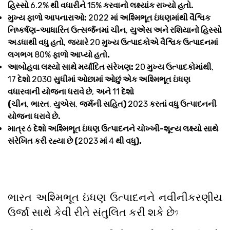
હિસ્સો
6.2%
થી વધારીને
15%
કરવાનો લક્ષ્યાંક રાખ્યો હતો.
મુખ્ય ફાળો આપનારાઓ:
2022
માં અશ્મિભૂત ઇંધણમાંથી વૈશ્વિક
નિષ્કર્ષણ-આધારિત ઉત્સર્જનમાં ચીન
,
યુએસ અને રશિયાનો હિસ્સો
અડધાથી વધુ હતો
,
જ્યારે
20
મુખ્ય ઉત્પાદકોએ વૈશ્વિક ઉત્પાદનમાં
લગભગ
80%
ફાળો આપ્યો હતો.
આબોહવા લક્ષ્યો સાથે મર્યાદિત સંરેખણ:
20
મુખ્ય ઉત્પાદકોમાંથી
,
17
દેશો
2030
સુધીમાં ઓછામાં ઓછું એક અશ્મિભૂત ઇંધણ
વધારવાની યોજના ધરાવે છે
,
અને
11
દેશો
(ચીન
,
ભારત
,
યુએસ
,
જર્મની સહિત)
2023
કરતાં વધુ ઉત્પાદનની
યોજના ધરાવે છે.
માત્ર
6
દેશો અશ્મિભૂત ઇંધણ ઉત્પાદનને ચોખ્ખી-શૂન્ય લક્ષ્યો સાથે
સંરેખિત કરી રહ્યા છે (
2023
માં
4
થી વધુ).
ભારત અશ્મિભૂત ઇંધણ ઉત્પાદનને નવીનીકરણીય
ઉર્જા સાથે કેવી રીતે સંતુલિત કરી શકે છે
?