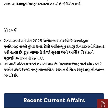
સાથે અશ્મિભૂત ઇંધણ ઘટાડાના લક્ષ્યોને સંરેખિત કરો.
નિષ્કર્ષ
ઉત્પાદન ગેપ રિપોર્ટ
2025
વિરોધાભાસ દર્શાવે છે
.
આબોહવા
પ્રતિબદ્ધતાઓ હોવા છતાં
,
દેશો અશ્મિભૂત ઇંધણ ઉત્પાદનનો વિસ્તાર
કરી રહ્યા છે
,
ટૂંકા ગાળાની ઉર્જા સુરક્ષા અને આર્થિક વિકાસને
પ્રાથમિકતા આપી રહ્યા છે.
આ માર્ગ પેરિસ કરારને નબળી પાડે છે
,
વિનાશક ઉષ્ણતાને બંધ કરે છે
અને સ્વચ્છ ઉર્જા તરફ તાત્કાલિક
,
સમાન વૈશ્વિક સંક્રમણની જરૂર
બનાવે છે.
Recent Current Affairs