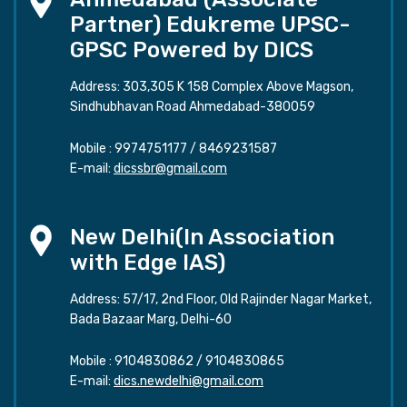
Partner) Edukreme UPSC-
GPSC Powered by DICS
Address: 303,305 K 158 Complex Above Magson,
Sindhubhavan Road Ahmedabad-380059
Mobile :
9974751177
/
8469231587
E-mail:
dicssbr@gmail.com
New Delhi(In Association
with Edge IAS)
Address: 57/17, 2nd Floor, Old Rajinder Nagar Market,
Bada Bazaar Marg, Delhi-60
Mobile :
9104830862
/
9104830865
E-mail:
dics.newdelhi@gmail.com