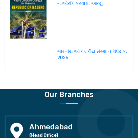
નાઓરો\' કરવામાં આવ્યું.
ભારતીય આંકડાકીય સંસ્થાન વિધેયક,
2026
Our Branches
Ahmedabad
(Head Office)