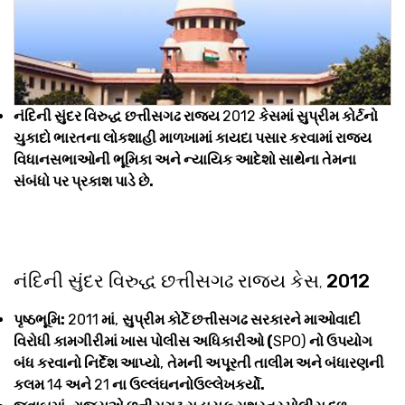
નંદિની સુંદર વિરુદ્ધ છત્તીસગઢ રાજ્ય
2012
કેસમાં સુપ્રીમ કોર્ટનો
ચુકાદો ભારતના લોકશાહી માળખામાં કાયદા પસાર કરવામાં રાજ્ય
વિધાનસભાઓની ભૂમિકા અને ન્યાયિક આદેશો સાથેના તેમના
સંબંધો પર પ્રકાશ પાડે છે.
નંદિની સુંદર વિરુદ્ધ છત્તીસગઢ રાજ્ય કેસ
2012
,
પૃષ્ઠભૂમિ:
2011
માં
,
સુપ્રીમ કોર્ટે છત્તીસગઢ સરકારને માઓવાદી
વિરોધી કામગીરીમાં ખાસ પોલીસ અધિકારીઓ (
SPO)
નો ઉપયોગ
બંધ કરવાનો નિર્દેશ આપ્યો
,
તેમની અપૂરતી તાલીમ અને બંધારણની
કલમ
14
અને
21
ના ​​ઉલ્લંઘનનોઉલ્લેખકર્યો.