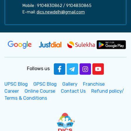
Mobile :
9104830862
/
9104830865
E-mail:
dics.newdelhi@gmail.com
Follows us
UPSC Blog
GPSC Blog
Gallery
Franchise
Career
Online Course
Contact Us
Refund policy/
Terms & Conditions