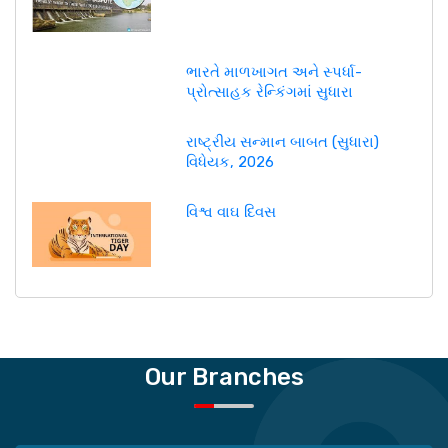
ભારતે માળખાગત અને સ્પર્ધા-
પ્રોત્સાહક રેન્કિંગમાં સુધારા
રાષ્ટ્રીય સન્માન બાબત (સુધારા)
વિધેયક, 2026
વિશ્વ વાઘ દિવસ
Our Branches