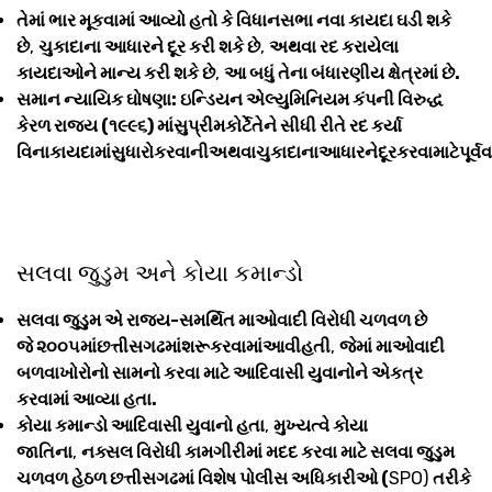
તેમાં ભાર મૂકવામાં આવ્યો હતો કે વિધાનસભા નવા કાયદા ઘડી શકે
છે
,
ચુકાદાના આધારને દૂર કરી શકે છે
,
અથવા રદ કરાયેલા
કાયદાઓને માન્ય કરી શકે છે
,
આ બધું તેના બંધારણીય ક્ષેત્રમાં છે.
સમાન ન્યાયિક ઘોષણા: ઇન્ડિયન એલ્યુમિનિયમ કંપની વિરુદ્ધ
કેરળ રાજ્ય (૧૯૯૬) માંસુપ્રીમકોર્ટેતેને સીધી રીતે રદ કર્યા
વિનાકાયદામાંસુધારોકરવાનીઅથવાચુકાદાનાઆધારનેદૂરકરવામાટેપૂર્વવ
સલવા જુડુમ અને કોયા કમાન્ડો
સલવા જુડુમ એ રાજ્ય-સમર્થિત માઓવાદી વિરોધી ચળવળ છે
જે ૨૦૦૫માંછત્તીસગઢમાંશરૂકરવામાંઆવીહતી
,
જેમાં માઓવાદી
બળવાખોરોનો સામનો કરવા માટે આદિવાસી યુવાનોને એકત્ર
કરવામાં આવ્યા હતા.
કોયા કમાન્ડો આદિવાસી યુવાનો હતા
,
મુખ્યત્વે કોયા
જાતિના
,
નક્સલ વિરોધી કામગીરીમાં મદદ કરવા માટે સલવા જુડુમ
ચળવળ હેઠળ છત્તીસગઢમાં વિશેષ પોલીસ અધિકારીઓ (
SPO)
તરીકે