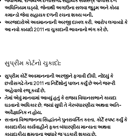
જવાબમાં
,
રાજ્યએ છત્તીસગઢ સહાયક સશસ્ત્ર પોલીસ દળ
અધિનિયમ ઘડ્યો
,
જેનાથી અગાઉના સલવા જુડુમ અને કોયા
કમાન્ડો જેવા સહાયક દળની રચના શક્ય બની.
અરજદારોએ અવમાનનાની અરજી દાખલ કરી
,
આરોપ લગાવ્યો કે
આ નવો કાયદો
2011
ના ચુકાદાની ભાવનાનો ભંગ કરે છે.
સુપ્રીમ કોર્ટનો ચુકાદો:
સુપ્રીમ કોર્ટે અવમાનનાની અરજીને ફગાવી દીધી
,
નોંધ્યું કે
છત્તીસગઢે તેના
2011
ના નિર્દેશોનું પાલન કર્યું છે અને જરૂરી
અહેવાલો રજૂ કર્યા છે.
તેમાં એવું માનવામાં આવ્યું હતું કે રાજ્ય વિધાનસભાને કાયદા
ઘડવાનો અધિકાર છે
,
જ્યાં સુધી તે ગેરબંધારણીય અથવા અતિ-
અવૈજ્ઞાનિક ન હોય.
સત્તાના વિભાજનના સિદ્ધાંતને પુનરાવર્તિત કરતા
,
કોર્ટે સ્પષ્ટ કર્યું કે
કાયદાકીય કાર્યવાહીને ફક્ત બંધારણીય માન્યતા અથવા
કાયદાકીય ક્ષમતાના આધારે જ પડકારી શકાય છે.