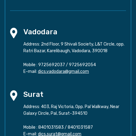
Vadodara
Address: 2nd Floor, 9 Shivali Society, L&T Circle, opp.
Ratri Bazar, Karelibaugh, Vadodara, 390018
Mobile :
9725692037
/
9725692054
E-mail:
dics.vadodara@gmail.com
Surat
Address: 403, Raj Victoria, Opp. Pal Walkway, Near
Galaxy Circle, Pal, Surat-394510
Mobile :
8401031583
/
8401031587
E-mail:
dics.surat@gmail.com