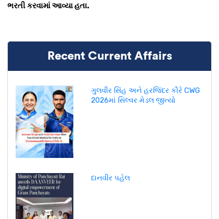
ભરતી કરવામાં આવ્યા હતા.
Recent Current Affairs
ગુલવીર સિંહ અને હરજિંદર કૌરે CWG
2026માં સિલ્વર મેડલ જીત્યો
દાનવીર પહેલ