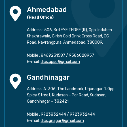
Ahmedabad
(Head Office)
Address : 506, 3rd EYE THREE (III), Opp. Induben
Khakhrawala, Girish Cold Drink Cross Road, CG
Road, Navrangpura, Ahmedabad, 380009.
Mobile :
8469231587
/
9586028957
E-mail:
dics.upsc@gmail.com
Gandhinagar
Address: A-306, The Landmark, Urjanagar-1, Opp.
Spicy Street, Kudasan – Por Road, Kudasan,
Gandhinagar – 382421
Mobile :
9723832444
/
9723932444
E-mail:
dics.gnagar@gmail.com