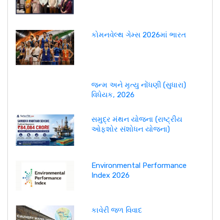
કોમનવેલ્થ ગેમ્સ 2026માં ભારત
જન્મ અને મૃત્યુ નોંધણી (સુધારા)
વિધેયક, 2026
સમુદ્ર મંથન યોજના (રાષ્ટ્રીય
ઓફશોર સંશોધન યોજના)
Environmental Performance
Index 2026
કાવેરી જળ વિવાદ