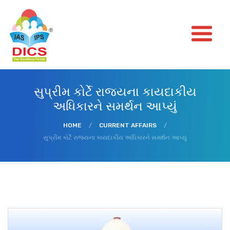
સુપ્રીમ કોર્ટે રાજ્યના કાયદાકીય
અધિકારને સમર્થન આપ્યું
HOME
/
CURRENT AFFAIRS
/
સુપ્રીમ કોર્ટે રાજ્યના કાયદાકીય અધિકારને સમર્થન આપ્યું