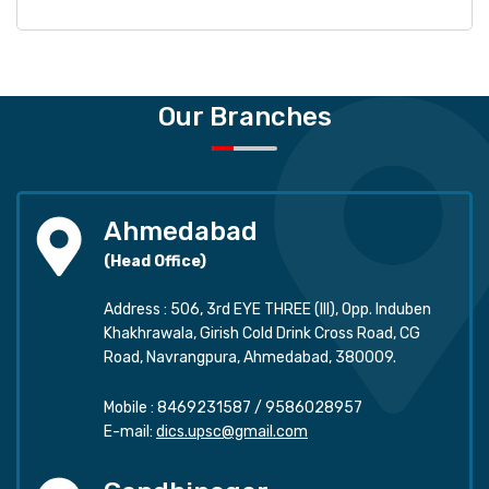
Our Branches
Ahmedabad
(Head Office)
Address : 506, 3rd EYE THREE (III), Opp. Induben
Khakhrawala, Girish Cold Drink Cross Road, CG
Road, Navrangpura, Ahmedabad, 380009.
Mobile :
8469231587
/
9586028957
E-mail:
dics.upsc@gmail.com