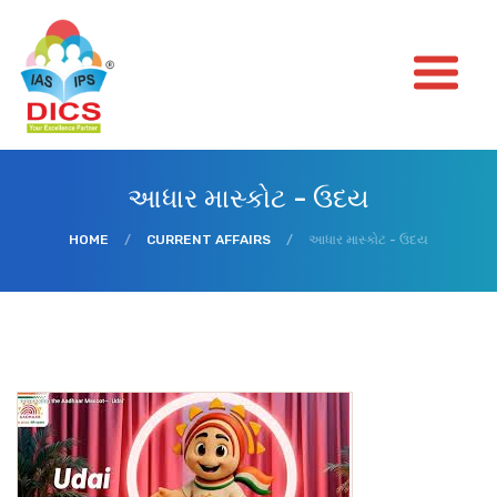
આધાર માસ્કોટ - ઉદય
HOME
/
CURRENT AFFAIRS
/
આધાર માસ્કોટ - ઉદય