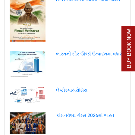
BUY BOOK NOW
ભારતની સૌર ઊર્જા ઉત્પાદનમાં વધારો
લેપ્ટોસ્પાયરોસિસ
કોમનવેલ્થ ગેમ્સ 2026માં ભારત