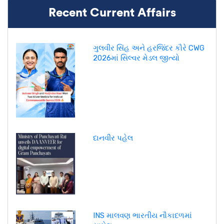
Recent Current Affairs
ગુલવીર સિંહ અને હરજિંદર કૌરે CWG
2026માં સિલ્વર મેડલ જીત્યો
દાનવીર પહેલ
INS માલવણ ભારતીય નૌકાદળમાં