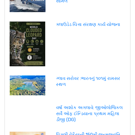
સામેલ
ક્લાઉડેડ ચિત્તા સંરક્ષણ કાર્ય યોજના
ગ્લાવ સરોવર :ભારતનું ૧૦૧મું રામસર
સ્થળ
વર્ષા અશોક અગલાવે: જીઓલોજિકલ
સર્વે ઓફ ઈન્ડિયાના પ્રથમ મહિલા
ડીજી (DG)
પિંગલી વેંકૈયાની 150મી જન્મજયંતિ