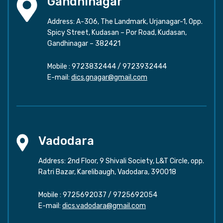
Gandhinagar
Address: A-306, The Landmark, Urjanagar-1, Opp.
Spicy Street, Kudasan – Por Road, Kudasan,
Gandhinagar – 382421
Mobile :
9723832444
/
9723932444
E-mail:
dics.gnagar@gmail.com
Vadodara
Address: 2nd Floor, 9 Shivali Society, L&T Circle, opp.
Ratri Bazar, Karelibaugh, Vadodara, 390018
Mobile :
9725692037
/
9725692054
E-mail:
dics.vadodara@gmail.com