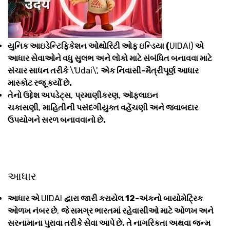
યુનિક આઇડેન્ટિફિકેશન ઓથોરિટી ઓફ ઇન્ડિયા (
UIDAI)
એ
આધાર સેવાઓને વધુ સુલભ અને લોકો માટે સંબંધિત બનાવવા માટે
સંચાર સાધન તરીકે
\'Udai\',
એક નિવાસી-મૈત્રીપૂર્ણ આધાર
માસ્કોટ રજૂ કર્યો છે.
તેનો ઉદ્દેશ અપડેટ્સ
,
પ્રમાણીકરણ
,
ઑફલાઇન
ચકાસણી
,
માહિતીની પસંદગીયુક્ત વહેંચણી અને જવાબદાર
ઉપયોગને સરળ બનાવવાનો છે.
આધાર
આધાર એ
UIDAI
દ્વારા જારી કરાયેલ 12-અંકનો બાયોમેટ્રિક
ઓળખ નંબર છે
,
જે સમગ્ર ભારતમાં રહેવાસીઓ માટે ઓળખ અને
સરનામાના પુરાવા તરીકે સેવા આપે છે. તે નાગરિકતા અથવા જન્મ