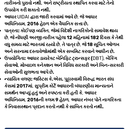
તારીખનો પુરાવો નથી
,
અને રાષ્ટ્રીયતા સ્થાપિત કરવા માટે તેનો
ઉપયોગ કરી શકાતો નથી.
આધાર
UIDAI
દ્વારા જારી કરવામાં આવે છે
,
જે આધાર
અધિનિયમ
,
2016 હેઠળ એક વૈધાનિક સત્તા છે.
પાત્રતા: કોઈપણ વ્યક્તિ
,
જેમાં વિદેશી નાગરિકોનો સમાવેશ થાય
છે
,
જે નોંધણી અરજી તારીખ પહેલા 12 મહિનામાં 182 દિવસ કે તેથી
વધુ સમય માટે ભારતમાં રહ્યો છે
,
તે પાત્ર છે
,
જે 18 સૂચિત ઓળખ
અને સરનામા દસ્તાવેજોમાંથી એક સબમિટ કરવાને આધીન છે.
ઉપયોગિતા: આધાર ડાયરેક્ટ બેનિફિટ ટ્રાન્સફર (
DBT),
બેંકિંગ
સેવાઓ
,
મોબાઇલ કનેક્શન અને વિવિધ સરકારી અને બિન-સરકારી
સેવાઓની સુલભતા આપે છે.
ન્યાયિક વલણ: જસ્ટિસ કે.એસ. પુટ્ટાસ્વામી વિરુદ્ધ ભારત સંઘ
કેસમાં 2017માં
,
સુપ્રીમ કોર્ટે આધારની બંધારણીય માન્યતાને
સમર્થન આપ્યું હતું અને સ્પષ્ટતા કરી હતી કે
,
આધાર
અધિનિયમ
,
2016ની કલમ 9 હેઠળ
,
આધાર નંબર પોતે નાગરિકતા
કે નિવાસસ્થાન પ્રદાન કરતો નથી કે સાબિત કરતો નથી.