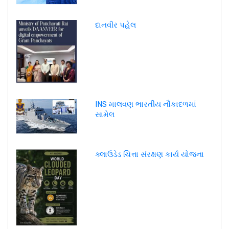
દાનવીર પહેલ
INS માલવણ ભારતીય નૌકાદળમાં
સામેલ
ક્લાઉડેડ ચિત્તા સંરક્ષણ કાર્ય યોજના