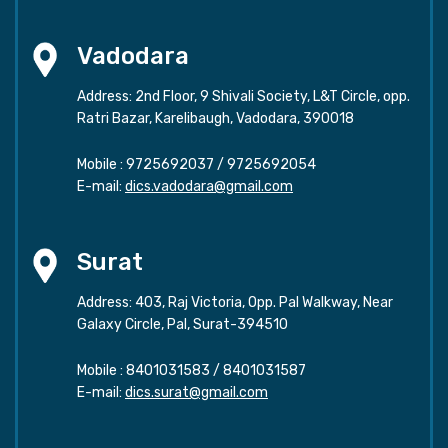
Vadodara
Address: 2nd Floor, 9 Shivali Society, L&T Circle, opp.
Ratri Bazar, Karelibaugh, Vadodara, 390018
Mobile :
9725692037
/
9725692054
E-mail:
dics.vadodara@gmail.com
Surat
Address: 403, Raj Victoria, Opp. Pal Walkway, Near
Galaxy Circle, Pal, Surat-394510
Mobile :
8401031583
/
8401031587
E-mail:
dics.surat@gmail.com