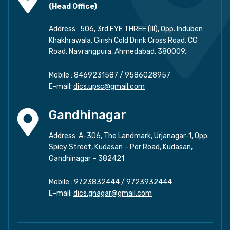
(Head Office)
Address : 506, 3rd EYE THREE (III), Opp. Induben
Khakhrawala, Girish Cold Drink Cross Road, CG
Road, Navrangpura, Ahmedabad, 380009.
Mobile :
8469231587
/
9586028957
E-mail:
dics.upsc@gmail.com
Gandhinagar
Address: A-306, The Landmark, Urjanagar-1, Opp.
Spicy Street, Kudasan – Por Road, Kudasan,
Gandhinagar – 382421
Mobile :
9723832444
/
9723932444
E-mail:
dics.gnagar@gmail.com