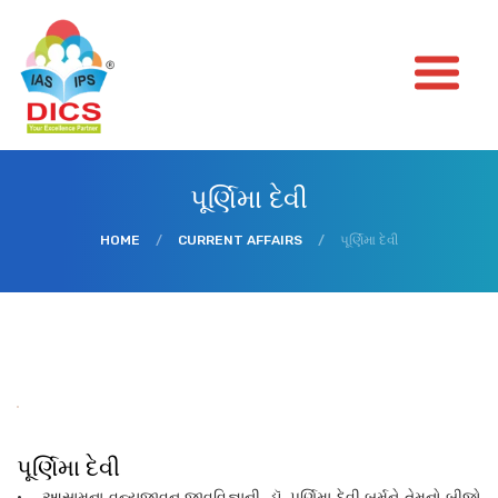
પૂર્ણિમા દેવી
HOME
/
CURRENT AFFAIRS
/
પૂર્ણિમા દેવી
પૂર્ણિમા દેવી
• આસામના વન્યજીવન જીવવિજ્ઞાની, ડૉ. પૂર્ણિમા દેવી બર્મને તેમનો બીજો