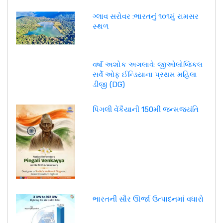
ગ્લાવ સરોવર :ભારતનું ૧૦૧મું રામસર
સ્થળ
વર્ષા અશોક અગલાવે: જીઓલોજિકલ
સર્વે ઓફ ઈન્ડિયાના પ્રથમ મહિલા
ડીજી (DG)
પિંગલી વેંકૈયાની 150મી જન્મજયંતિ
ભારતની સૌર ઊર્જા ઉત્પાદનમાં વધારો