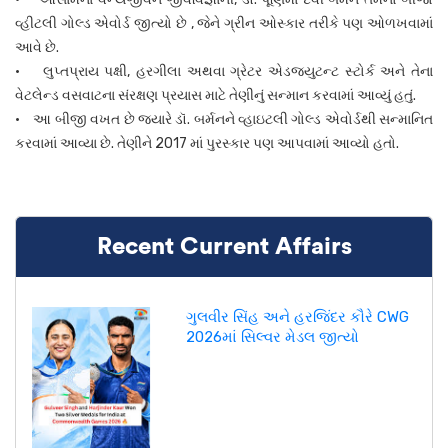
વ્હીટલી ગોલ્ડ એવોર્ડ જીત્યો છે , જેને ગ્રીન ઓસ્કાર તરીકે પણ ઓળખવામાં
આવે છે.
• લુપ્તપ્રાય પક્ષી, હરગીલા અથવા ગ્રેટર એડજ્યુટન્ટ સ્ટોર્ક અને તેના
વેટલેન્ડ વસવાટના સંરક્ષણ પ્રયાસ માટે તેણીનું સન્માન કરવામાં આવ્યું હતું.
• આ બીજી વખત છે જ્યારે ડૉ. બર્મનને વ્હાઇટલી ગોલ્ડ એવોર્ડથી સન્માનિત
કરવામાં આવ્યા છે. તેણીને 2017 માં પુરસ્કાર પણ આપવામાં આવ્યો હતો.
Recent Current Affairs
ગુલવીર સિંહ અને હરજિંદર કૌરે CWG
2026માં સિલ્વર મેડલ જીત્યો