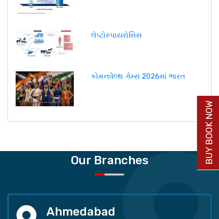
લેપ્ટોસ્પાયરોસિસ
કોમનવેલ્થ ગેમ્સ 2026માં ભારત
BUY BOOK NOW
Our Branches
Ahmedabad