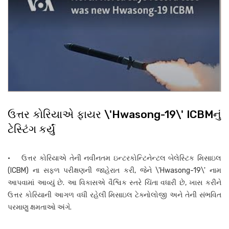
ઉત્તર કોરિયાએ ફાયર \'Hwasong-19\' ICBMનું
ટેસ્ટિંગ કર્યું
• ઉત્તર કોરિયાએ તેની નવીનતમ ઇન્ટરકોન્ટિનેન્ટલ બેલેસ્ટિક મિસાઇલ
(ICBM) ના સફળ પરીક્ષણની જાહેરાત કરી, જેને \'Hwasong-19\' નામ
આપવામાં આવ્યું છે. આ વિકાસએ વૈશ્વિક સ્તરે ચિંતા વધારી છે, ખાસ કરીને
ઉત્તર કોરિયાની આગળ વધી રહેલી મિસાઇલ ટેક્નોલોજી અને તેની સંભવિત
પરમાણુ ક્ષમતાઓ અંગે.