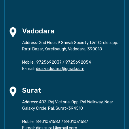
Vadodara
Address: 2nd Floor, 9 Shivali Society, L&T Circle, opp.
Ratri Bazar, Karelibaugh, Vadodara, 390018
Mobile :
9725692037
/
9725692054
E-mail:
dics.vadodara@gmail.com
Surat
Address: 403, Raj Victoria, Opp. Pal Walkway, Near
Galaxy Circle, Pal, Surat-394510
Mobile :
8401031583
/
8401031587
E-mail:
dics.surat@gmail.com