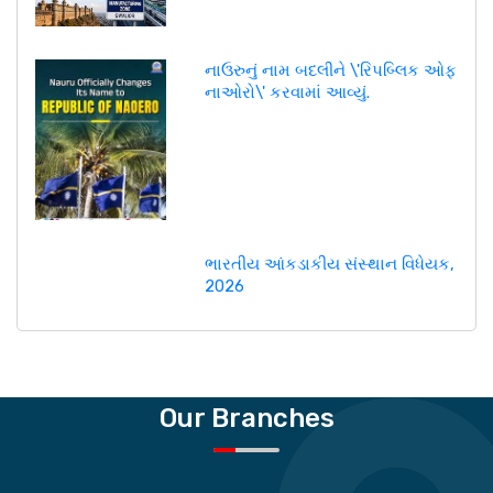
નાઉરુનું નામ બદલીને \'રિપબ્લિક ઓફ
નાઓરો\' કરવામાં આવ્યું.
ભારતીય આંકડાકીય સંસ્થાન વિધેયક,
2026
Our Branches