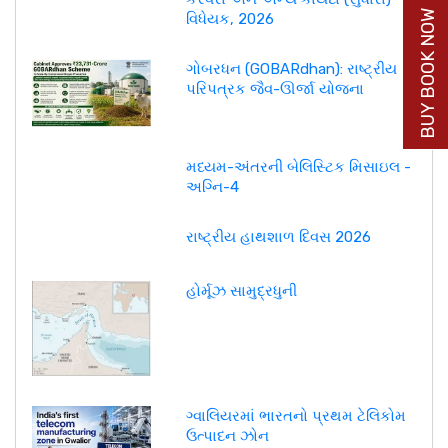
BUY BOOK NOW
વિધેયક, 2026
ગોબરધન (GOBARdhan): રાષ્ટ્રીય
પરિપત્રક જૈવ-ઊર્જા યોજના
મધ્યમ-અંતરની બેલિસ્ટિક મિસાઇલ -
અગ્નિ-4
રાષ્ટ્રીય હાથશાળ દિવસ 2026
હોર્મૂઝ સામુદ્રધુની
ગ્વાલિયરમાં ભારતનો પ્રથમ ટેલિકોમ
ઉત્પાદન ઝોન