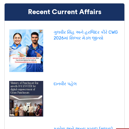
Recent Current Affairs
ગુલવીર સિંહ અને હરજિંદર કૌરે CWG
2026માં સિલ્વર મેડલ જીત્યો
દાનવીર પહેલ
કરવેરા અને અન્ય કાયદા (સુધારા)