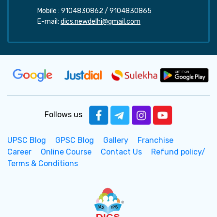
Mobile :
9104830862
/
9104830865
E-mail:
dics.newdelhi@gmail.com
Follows us
UPSC Blog
GPSC Blog
Gallery
Franchise
Career
Online Course
Contact Us
Refund policy/
Terms & Conditions