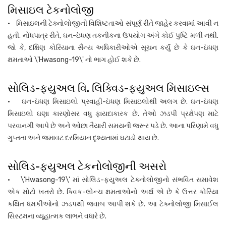
મિસાઇલ ટેકનોલોજી
• મિસાઇલની ટેક્નોલોજીની વિશિષ્ટતાઓ સંપૂર્ણ રીતે જાહેર કરવામાં આવી ન
હતી. નોંધપાત્ર રીતે, ઘન-ઇંધણ તકનીકના ઉપયોગ અંગે કોઈ પુષ્ટિ મળી નથી.
જો કે, દક્ષિણ કોરિયાના સૈન્ય અધિકારીઓએ સૂચન કર્યું છે કે ઘન-ઇંધણ
ક્ષમતાઓ \'Hwasong-19\' નો ભાગ હોઈ શકે છે.
સોલિડ-ફ્યુઅલ વિ. લિક્વિડ-ફ્યુઅલ મિસાઇલ્સ
• ઘન-ઇંધણ મિસાઇલો પ્રવાહી-ઇંધણ મિસાઇલોથી અલગ છે. ઘન-ઇંધણ
મિસાઇલો ઘણા કારણોસર વધુ ફાયદાકારક છે. તેઓ ઝડપી પ્રક્ષેપણ માટે
પરવાનગી આપે છે અને ઓછા તૈયારી સમયની જરૂર પડે છે. આના પરિણામે વધુ
ગુપ્તતા અને જમાવટ દરમિયાન દૃશ્યતામાં ઘટાડો થાય છે.
સોલિડ-ફ્યુઅલ ટેકનોલોજીની અસરો
• \'Hwasong-19\' માં સોલિડ-ફ્યુઅલ ટેક્નોલોજીનો સંભવિત સમાવેશ
એક મોટો ખતરો છે. ક્વિક-લોન્ચ ક્ષમતાઓનો અર્થ એ છે કે ઉત્તર કોરિયા
કથિત ધમકીઓનો ઝડપથી જવાબ આપી શકે છે. આ ટેક્નોલોજી મિસાઈલ
સિસ્ટમના વ્યૂહાત્મક લાભને વધારે છે.