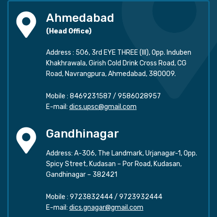
Ahmedabad
(Head Office)
Address : 506, 3rd EYE THREE (III), Opp. Induben
Khakhrawala, Girish Cold Drink Cross Road, CG
Road, Navrangpura, Ahmedabad, 380009.
Mobile :
8469231587
/
9586028957
E-mail:
dics.upsc@gmail.com
Gandhinagar
Address: A-306, The Landmark, Urjanagar-1, Opp.
Spicy Street, Kudasan – Por Road, Kudasan,
Gandhinagar – 382421
Mobile :
9723832444
/
9723932444
E-mail:
dics.gnagar@gmail.com