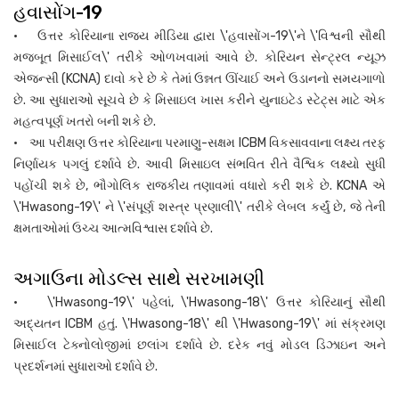
હવાસોંગ-19
• ઉત્તર કોરિયાના રાજ્ય મીડિયા દ્વારા \'હવાસોંગ-19\'ને \'વિશ્વની સૌથી
મજબૂત મિસાઈલ\' તરીકે ઓળખવામાં આવે છે. કોરિયન સેન્ટ્રલ ન્યૂઝ
એજન્સી (KCNA) દાવો કરે છે કે તેમાં ઉન્નત ઊંચાઈ અને ઉડાનનો સમયગાળો
છે. આ સુધારાઓ સૂચવે છે કે મિસાઇલ ખાસ કરીને યુનાઇટેડ સ્ટેટ્સ માટે એક
મહત્વપૂર્ણ ખતરો બની શકે છે.
• આ પરીક્ષણ ઉત્તર કોરિયાના પરમાણુ-સક્ષમ ICBM વિકસાવવાના લક્ષ્ય તરફ
નિર્ણાયક પગલું દર્શાવે છે. આવી મિસાઇલ સંભવિત રીતે વૈશ્વિક લક્ષ્યો સુધી
પહોંચી શકે છે, ભૌગોલિક રાજકીય તણાવમાં વધારો કરી શકે છે. KCNA એ
\'Hwasong-19\' ને \'સંપૂર્ણ શસ્ત્ર પ્રણાલી\' તરીકે લેબલ કર્યું છે, જે તેની
ક્ષમતાઓમાં ઉચ્ચ આત્મવિશ્વાસ દર્શાવે છે.
અગાઉના મોડલ્સ સાથે સરખામણી
• \'Hwasong-19\' પહેલાં, \'Hwasong-18\' ઉત્તર કોરિયાનું સૌથી
અદ્યતન ICBM હતું. \'Hwasong-18\' થી \'Hwasong-19\' માં સંક્રમણ
મિસાઈલ ટેક્નોલોજીમાં છલાંગ દર્શાવે છે. દરેક નવું મોડલ ડિઝાઇન અને
પ્રદર્શનમાં સુધારાઓ દર્શાવે છે.