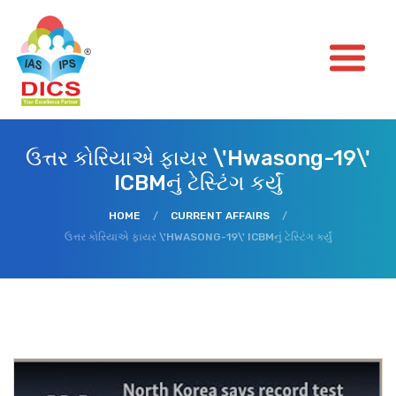
ઉત્તર કોરિયાએ ફાયર \'Hwasong-19\'
ICBMનું ટેસ્ટિંગ કર્યું
HOME
/
CURRENT AFFAIRS
/
ઉત્તર કોરિયાએ ફાયર \'HWASONG-19\' ICBMનું ટેસ્ટિંગ કર્યું