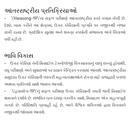
આંતરરાષ્ટ્રીય પ્રતિક્રિયાઓ
• \'Hwasong-19\'ના સફળ પરીક્ષણે આંતરરાષ્ટ્રીય સ્તરે તપાસ ખેંચી છે.
દેશો, ખાસ કરીને આ ક્ષેત્રમાં, ઉત્તર કોરિયાની પ્રગતિ પર નજીકથી નજર
રાખી રહ્યા છે. પ્રાદેશિક સુરક્ષા અને શસ્ત્ર સ્પર્ધાની સંભાવના અંગે ચિંતાઓ
વધી રહી છે.
ભાવિ વિકાસ
• ઉત્તર કોરિયા તેની મિસાઈલ ટેક્નોલોજી વિકસાવવાનું ચાલુ રાખ્યું હોવાથી,
વધુ પરીક્ષણો અને સુધારાઓ પર ધ્યાન કેન્દ્રિત કરવામાં આવશે. આંતરરાષ્ટ્રીય
સમુદાય ઉત્તર કોરિયાની લશ્કરી મહત્વાકાંક્ષાઓને રોકવા માટે રાજદ્વારી પગલાં
અથવા પ્રતિબંધો સાથે જવાબ આપશે.
• \'હવાસોંગ-19\'નું સફળ પરીક્ષણ ઉત્તર કોરિયાની વધતી જતી મિસાઈલ
ક્ષમતાને દર્શાવે છે. સંભવિત ઘન-ઇંધણ તકનીક સાથે, મિસાઇલ એક મહત્વપૂર્ણ
ખતરો છે. પરિસ્થિતિ પ્રવાહી રહે છે, અને વૈશ્વિક શક્તિઓ દ્વારા વિકાસને
નજીકથી જોવામાં આવશે.