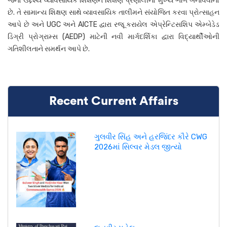
જેનો ઉદ્દેશ્ય વ્યાવસાયિક શિક્ષણને શિક્ષણ પ્રણાલીનો મુખ્ય ભાગ બનાવવાનો
છે. તે સામાન્ય શિક્ષણ સાથે વ્યાવસાયિક તાલીમને સંયોજિત કરવા પ્રોત્સાહન
આપે છે અને UGC અને AICTE દ્વારા રજૂ કરાયેલ એપ્રેન્ટિસશિપ એમ્બેડેડ
ડિગ્રી પ્રોગ્રામ્સ (AEDP) માટેની નવી માર્ગદર્શિકા દ્વારા વિદ્યાર્થીઓની
ગતિશીલતાને સમર્થન આપે છે.
Recent Current Affairs
ગુલવીર સિંહ અને હરજિંદર કૌરે CWG
2026માં સિલ્વર મેડલ જીત્યો