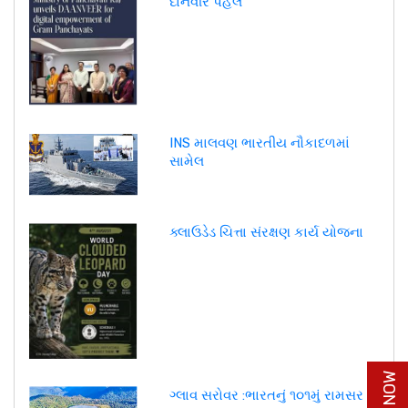
દાનવીર પહેલ
INS માલવણ ભારતીય નૌકાદળમાં
સામેલ
ક્લાઉડેડ ચિત્તા સંરક્ષણ કાર્ય યોજના
ગ્લાવ સરોવર :ભારતનું ૧૦૧મું રામસર