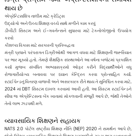
થાય છે
એપ્રેન્ટિસશિપ તાલીમ માટે ક્રેડિટ્સ
ઉદ્યોગો અને ઉચ્ચ શિક્ષણ વચ્ચે સાથે મળીને કામ કરવું
ડીબીટી સિસ્ટમ અને ઈ-ગવર્નન્સને સુધારવા માટે ટેકનોલોજીનો ઉપયોગ
કરવો
કૌશલ્ય વિકાસ માટે સરકારની પ્રતિબદ્ધતા
મંત્રી પ્રધાને પરંપરાગત ડિગ્રીઓથી આગળ વધવા માટે શિક્ષણની જરૂરિયાત
પર ભાર મૂક્યો હતો. તેમણે શૈક્ષણિક સંસ્થાઓને આ વર્ષના બજેટમાં પ્રકાશિત
કર્યા મુજબ સંબંધિત અભ્યાસક્રમો ઓફર કરીને વિદ્યાર્થીઓને વધુ
રોજગારીયોગ્ય બનાવવા પર ધ્યાન કેન્દ્રિત કરવા પ્રોત્સાહિત કર્યા.
સ્ટાઈપેન્ડનું વિતરણ વાજબી અને અસરકારક રીતે થાય તે સુનિશ્ચિત કરવા માટે,
2024 માં DBT સિસ્ટમ દાખલ કરવામાં આવી હતી. આ સિસ્ટમ સ્ટાઈપેન્ડને
સીધા જ એપ્રેન્ટિસના બેંક ખાતામાં મોકલવાની મંજૂરી આપે છે, જેથી તેઓને
તેનો લાભ ઝડપથી મળે.
વ્યાવસાયિક શિક્ષણને સહાયક
NATS 2.0 પોર્ટલ રાષ્ટ્રીય શિક્ષણ નીતિ (NEP) 2020 ને સમર્થન આપે છે,