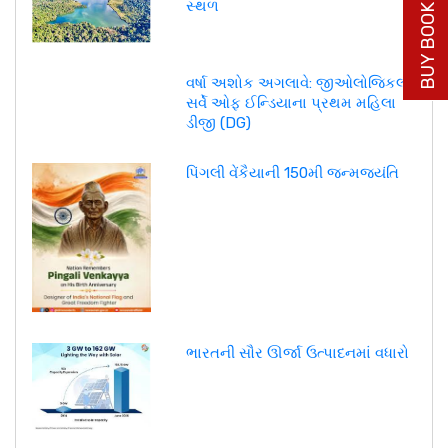
BUY BOOK NOW
સ્થળ
વર્ષા અશોક અગલાવે: જીઓલોજિકલ
સર્વે ઓફ ઈન્ડિયાના પ્રથમ મહિલા
ડીજી (DG)
પિંગલી વેંકૈયાની 150મી જન્મજયંતિ
ભારતની સૌર ઊર્જા ઉત્પાદનમાં વધારો