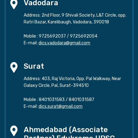
Vadodara
Address: 2nd Floor, 9 Shivali Society, L&T Circle, opp.
Ratri Bazar, Karelibaugh, Vadodara, 390018
Mobile :
9725692037
/
9725692054
E-mail:
dics.vadodara@gmail.com
Surat
Address: 403, Raj Victoria, Opp. Pal Walkway, Near
Galaxy Circle, Pal, Surat-394510
Mobile :
8401031583
/
8401031587
E-mail:
dics.surat@gmail.com
Ahmedabad (Associate