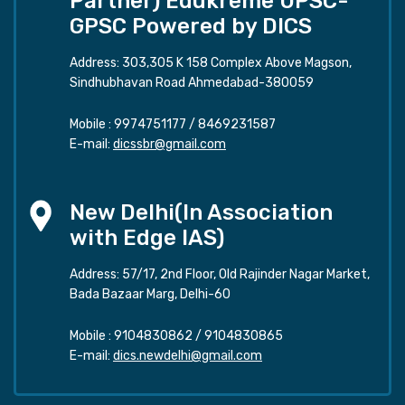
Partner) Edukreme UPSC-
GPSC Powered by DICS
Address: 303,305 K 158 Complex Above Magson,
Sindhubhavan Road Ahmedabad-380059
Mobile :
9974751177
/
8469231587
E-mail:
dicssbr@gmail.com
New Delhi(In Association
with Edge IAS)
Address: 57/17, 2nd Floor, Old Rajinder Nagar Market,
Bada Bazaar Marg, Delhi-60
Mobile :
9104830862
/
9104830865
E-mail:
dics.newdelhi@gmail.com