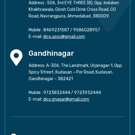
Address : 506, 3rd EYE THREE (III), Opp. Induben
Khakhrawala, Girish Cold Drink Cross Road, CG
Road, Navrangpura, Ahmedabad, 380009.
Mobile :
8469231587
/
9586028957
E-mail:
dics.upsc@gmail.com
Gandhinagar
Address: A-306, The Landmark, Urjanagar-1, Opp.
Spicy Street, Kudasan – Por Road, Kudasan,
Gandhinagar – 382421
Mobile :
9723832444
/
9723932444
E-mail:
dics.gnagar@gmail.com