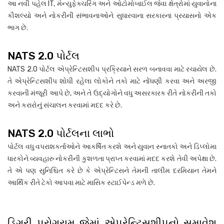
આ નવી પહેલ IT, મેન્યુફેક્ચરિંગ અને ઓટોમોબાઈલ જેવા ક્ષેત્રોમાં યુવાનોના
કૌશલ્યો અને નોકરીની સંભાવનાઓને સુધારવાના સરકારના પ્રયાસનો એક
ભાગ છે.
NATS 2.0 પોર્ટલ
NATS 2.0 પોર્ટલ એપ્રેન્ટિસશીપ પ્રક્રિયાને સરળ બનાવવા માટે રચાયેલ છે.
તે એપ્રેન્ટિસશીપ શોધી રહેલા લોકોને તકો માટે નોંધણી કરવા અને અરજી
કરવાની મંજૂરી આપે છે, અને તે ઉદ્યોગોને વધુ અસરકારક રીતે નોકરીની તકો
અને કરારોનું સંચાલન કરવામાં મદદ કરે છે.
NATS 2.0 પોર્ટલના લાભો
પોર્ટલ વધુ વપરાશકર્તાઓને આકર્ષિત કરશે અને યુવાન સ્નાતકો અને ડિપ્લોમા
ધારકોને વ્યવહારુ નોકરીની કુશળતા પ્રાપ્ત કરવામાં મદદ કરશે તેવી અપેક્ષા છે.
તે એ પણ સુનિશ્ચિત કરે છે કે એપ્રેન્ટિસને તેમની તાલીમ દરમિયાન તેમને
આર્થિક રીતે ટેકો આપવા માટે માસિક સ્ટાઈપેન્ડ મળે છે.
ડિગ્રી પ્રોગ્રામ જેમાં એપ્રેન્ટિસશીપનો સમાવેશ