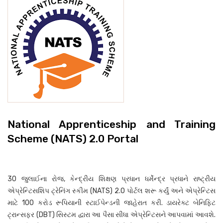
National Apprenticeship and Training
Scheme (NATS) 2.0 Portal
30 જુલાઈના રોજ, કેન્દ્રીય શિક્ષણ પ્રધાન ધર્મેન્દ્ર પ્રધાને રાષ્ટ્રીય
એપ્રેન્ટિસશિપ ટ્રેનિંગ સ્કીમ (NATS) 2.0 પોર્ટલ શરૂ કર્યું અને એપ્રેન્ટિસ
માટે 100 કરોડ રૂપિયાની સ્ટાઈપેન્ડની જાહેરાત કરી. ડાયરેક્ટ બેનિફિટ
ટ્રાન્સફર (DBT) સિસ્ટમ દ્વારા આ પૈસા સીધા એપ્રેન્ટિસને આપવામાં આવશે.