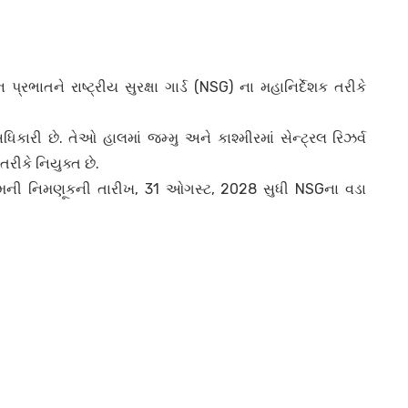
રભાતને રાષ્ટ્રીય સુરક્ષા ગાર્ડ (NSG) ના મહાનિર્દેશક તરીકે
કારી છે. તેઓ હાલમાં જમ્મુ અને કાશ્મીરમાં સેન્ટ્રલ રિઝર્વ
ીકે નિયુક્ત છે.
ેમની નિમણૂકની તારીખ, 31 ઓગસ્ટ, 2028 સુધી NSGના વડા