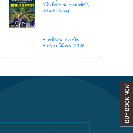
\'રિપબ્લિક ઓફ નાઓરો\'
કરવામાં આવ્યું.
ભારતીય આંકડાકીય
સંસ્થાન વિધેયક, 2026
BUY BOOK NOW