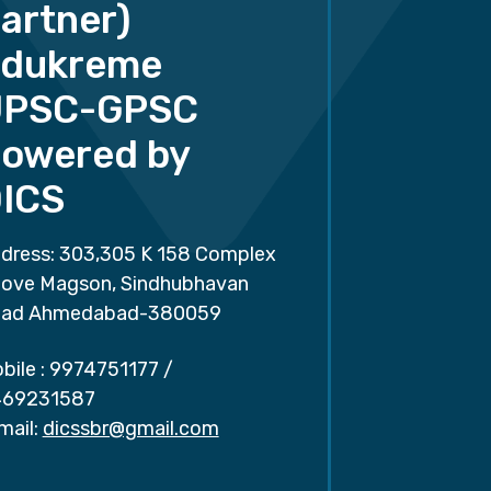
artner)
dukreme
UPSC-GPSC
owered by
ICS
dress: 303,305 K 158 Complex
ove Magson, Sindhubhavan
ad Ahmedabad-380059
bile :
9974751177
/
69231587
mail:
dicssbr@gmail.com