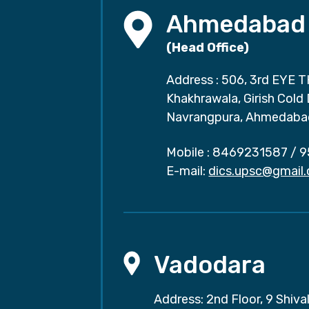
Ahmedabad
(Head Office)
Address : 506, 3rd EYE T
Khakhrawala, Girish Cold
Navrangpura, Ahmedaba
Mobile :
8469231587
/
9
E-mail:
dics.upsc@gmail
Vadodara
Address: 2nd Floor, 9 Shival