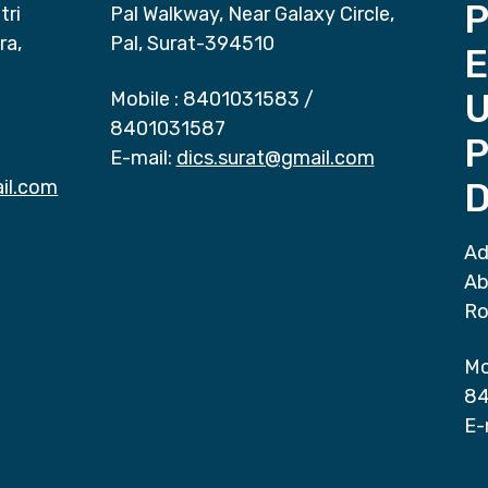
P
tri
Pal Walkway, Near Galaxy Circle,
ra,
Pal, Surat-394510
E
Mobile :
8401031583
/
8401031587
P
E-mail:
dics.surat@gmail.com
il.com
D
Ad
Ab
Ro
Mo
84
E-