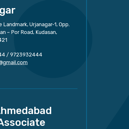
gar
e Landmark, Urjanagar-1, Opp.
san – Por Road, Kudasan,
421
44
/
9723932444
r@gmail.com
Ahmedabad
Associate