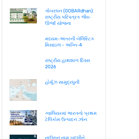
ગોબરધન (GOBARdhan):
રાષ્ટ્રીય પરિપત્રક જૈવ-
ઊર્જા યોજના
મધ્યમ-અંતરની બેલિસ્ટિક
મિસાઇલ - અગ્નિ-4
રાષ્ટ્રીય હાથશાળ દિવસ
2026
હોર્મૂઝ સામુદ્રધુની
ગ્વાલિયરમાં ભારતનો પ્રથમ
ટેલિકોમ ઉત્પાદન ઝોન
નાઉરુનું નામ બદલીને