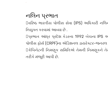
નલિન પ્રભાત
વરિષ્ઠ ભારતીય પોલીસ સેવા (IPS) અધિકારી નલિન પ્
નિયુક્ત કરવામાં આવ્યા છે .
પ્રભાત આંધ્ર પ્રદેશ કેડરના 1992 બેચના IPS અધિ
પોલીસ ફોર્સ (CRPF)ના એડિશનલ ડાયરેક્ટર-જનરલ તર
કેબિનેટની નિમણૂક સમિતિએ તેમની નિમણૂકને ત
તરીકે મંજૂરી આપી છે.