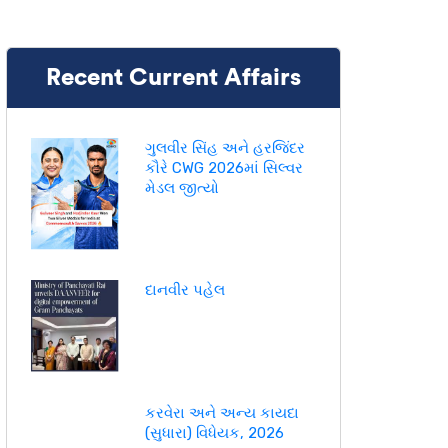
Recent Current Affairs
ગુલવીર સિંહ અને હરજિંદર
કૌરે CWG 2026માં સિલ્વર
મેડલ જીત્યો
દાનવીર પહેલ
કરવેરા અને અન્ય કાયદા
(સુધારા) વિધેયક, 2026