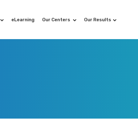
eLearning
Our Centers
Our Results