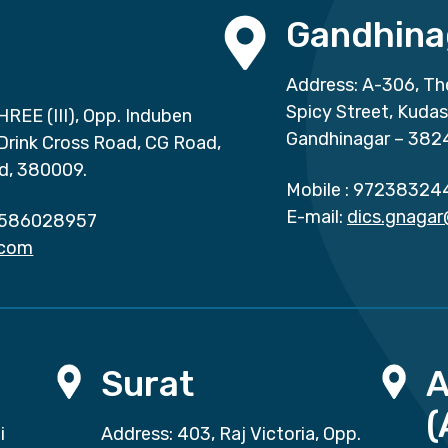
Gandhina
Address: A-306, Th
Spicy Street, Kuda
HREE (III), Opp. Induben
Gandhinagar – 382
 Drink Cross Road, CG Road,
d, 380009.
Mobile :
97238324
E-mail:
dics.gnaga
586028957
.com
Surat
(
i
Address: 403, Raj Victoria, Opp.