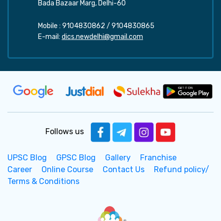
Bada Bazaar Marg, Delhi-60
Mobile :
9104830862
/
9104830865
E-mail:
dics.newdelhi@gmail.com
Follows us
UPSC Blog
GPSC Blog
Gallery
Franchise
Career
Online Course
Contact Us
Refund policy/
Terms & Conditions