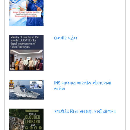
દાનવીર પહેલ
INS માલવણ ભારતીય નૌકાદળમાં
સામેલ
ક્લાઉડેડ ચિત્તા સંરક્ષણ કાર્ય યોજના