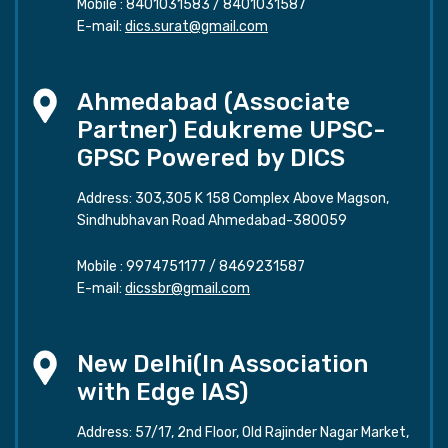
Mobile :
8401031583
/
8401031587
E-mail:
dics.surat@gmail.com
Ahmedabad (Associate
Partner) Edukreme UPSC-
GPSC Powered by DICS
Address: 303,305 K 158 Complex Above Magson,
Sindhubhavan Road Ahmedabad-380059
Mobile :
9974751177
/
8469231587
E-mail:
dicssbr@gmail.com
New Delhi(In Association
with Edge IAS)
Address: 57/17, 2nd Floor, Old Rajinder Nagar Market,