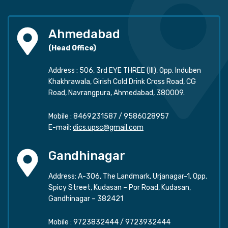
Ahmedabad
(Head Office)
Address : 506, 3rd EYE THREE (III), Opp. Induben
Khakhrawala, Girish Cold Drink Cross Road, CG
Road, Navrangpura, Ahmedabad, 380009.
Mobile :
8469231587
/
9586028957
E-mail:
dics.upsc@gmail.com
Gandhinagar
Address: A-306, The Landmark, Urjanagar-1, Opp.
Spicy Street, Kudasan – Por Road, Kudasan,
Gandhinagar – 382421
Mobile :
9723832444
/
9723932444