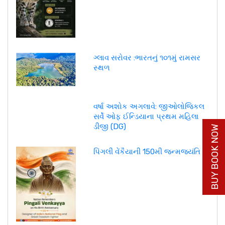
ગ્લાવ સરોવર :ભારતનું ૧૦૧મું રામસર
સ્થળ
વર્ષા અશોક અગલાવે: જીઓલોજિકલ
સર્વે ઓફ ઈન્ડિયાના પ્રથમ મહિલા
ડીજી (DG)
BUY BOOK NOW
પિંગલી વેંકૈયાની 150મી જન્મજયંતિ