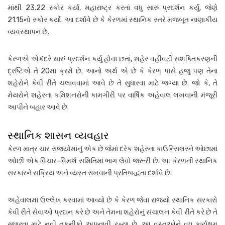
માંથી 23.22 સ્કોર કર્યા, મહારાષ્ટ્ર કરતાં વધુ સારું પ્રદર્શન કર્યું, જેણે
21.15નો સ્કોર કર્યો. આ દર્શાવે છે કે કેરળમાં સ્થાનિક સ્તરે મજબૂત નાણાકીય
વ્યવસ્થાપન છે.
કેરળએ એકંદરે સારું પ્રદર્શન કર્યું હોવા છતાં, શહેર વહીવટી સશક્તિકરણની
દ્રષ્ટિએ તે 20મા ક્રમે છે. આનો અર્થ એ છે કે કેરળ પાસે હજુ પણ તેના
શહેરોને કેવી રીતે ચલાવવામાં આવે છે તે સુધારવા માટે જગ્યા છે. જો કે, તે
મેયરોને શહેરના કમિશનરોની કામગીરી પર વાર્ષિક અહેવાલ લખવાની મંજૂરી
આપીને બહાર આવે છે.
સ્થાનિક શાસન વ્યવહાર
કેરળ માત્ર ચાર રાજ્યોમાંનું એક છે જેમાં દરેક શહેરના કાઉન્સિલરને ઓછામાં
ઓછી એક વિચાર-વિમર્શ સમિતિમાં ભાગ લેવો જરૂરી છે. આ કેરળની સ્થાનિક
સરકારને સક્રિય અને વ્યસ્ત રાખવાની પ્રતિબદ્ધતા દર્શાવે છે.
અહેવાલમાં ઉલ્લેખ કરવામાં આવ્યો છે કે કેરળ જેવા રાજ્યો સ્થાનિક સરકારો
કેવી રીતે સેવાઓ પ્રદાન કરે છે અને તેમના શહેરોનું સંચાલન કેવી રીતે કરે છે તે
સુધારવા માટે નવી તકનીકો અપનાવી રહ્યા છે. આ વસ્તુઓને વધુ કાર્યક્ષમ