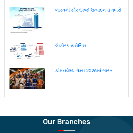
ભારતની સૌર ઊર્જા ઉત્પાદનમાં વધારો
લેપ્ટોસ્પાયરોસિસ
કોમનવેલ્થ ગેમ્સ 2026માં ભારત
Our Branches