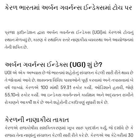
કેરળ ભારતમાં અર્બન ગવર્નન્સ ઈન્ડેક્સમાં ટોચ પર
પ્રજા ફાઉન્ડેશન દ્વારા અર્બન ગવર્નન્સ ઈન્ડેક્સ (UGI)માં કેરળએ ટોચનું
સ્થાન મેળવ્યું છે, કારણ કે સ્થાનિક સ્તરે નાણાકીય વ્યવસ્થા અને આયોજનમાં
તેની શક્તિ છે.
અર્બન ગવર્નન્સ ઈન્ડેક્સ (UGI) શું છે?
UGI એ એક અભ્યાસ છે જે ભારતમાં શહેરોનું સંચાલન કેટલી સારી રીતે થાય છે
તે જોવામાં આવે છે. શાસનના વિવિધ પાસાઓને પૂર્ણ કરવામાં અને તપાસવામાં બે
વર્ષ લાગ્યાં. કેરળએ 100 માંથી 59.31 સ્કોર કર્યો, ઓડિશાને હરાવી, જેણે
55.10નો સ્કોર કર્યો. આ ઇન્ડેક્સ ગવર્નન્સને કાર્યક્ષમ અને અદ્યતન રાખીને
રોકાણને આકર્ષી શકે છે અને શહેરોની ટકાઉપણું સુધારી શકે છે.
કેરળની નાણાકીય તાકાત
કેરળએ રાજકોષીય સશક્તિકરણમાં ખૂબ સારું પ્રદર્શન કર્યું, જે દર્શાવે છે કે
રાજ્ય તેના નાણાંનું સંચાલન કેટલી સારી રીતે કરે છે. કેરળએ આ કેટેગરીમાં 30