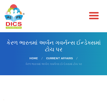
કેરળ ભારતમાં અર્બન ગવર્નન્સ ઈન્ડેક્સમાં
ટોચ પર
HOME
/
CURRENT AFFAIRS
/
કેરળ ભારતમાં અર્બન ગવર્નન્સ ઈન્ડેક્સમાં ટોચ પર