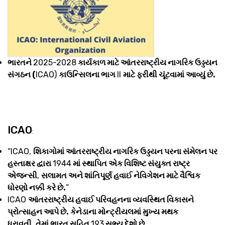
ભારતને
2025-2028
કાર્યકાળ માટે આંતરરાષ્ટ્રીય નાગરિક ઉડ્ડયન
સંગઠન (
ICAO)
કાઉન્સિલના ભાગ
II
માટે ફરીથી ચૂંટવામાં આવ્યું છે.
ICAO
:
“ICAO,
શિકાગોમાં આંતરરાષ્ટ્રીય નાગરિક ઉડ્ડયન પરના સંમેલન પર
હસ્તાક્ષર દ્વારા
1944
માં સ્થાપિત એક વિશિષ્ટ સંયુક્ત રાષ્ટ્ર
એજન્સી
,
સલામત અને શાંતિપૂર્ણ હવાઈ નેવિગેશન માટે વૈશ્વિક
ધોરણો નક્કી કરે છે.
”
ICAO
આંતરરાષ્ટ્રીય હવાઈ પરિવહનના વ્યવસ્થિત વિકાસને
પ્રોત્સાહન આપે છે. કેનેડાના મોન્ટ્રીયલમાં મુખ્ય મથક
ધરાવતી
,
તેમાં ભારત સહિત
193
સભ્ય દેશો છે.