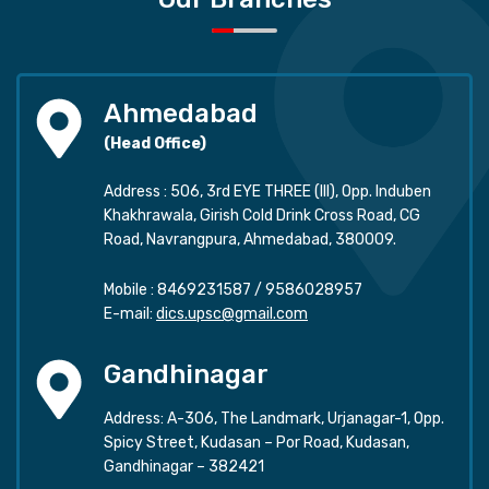
Ahmedabad
(Head Office)
Address : 506, 3rd EYE THREE (III), Opp. Induben
Khakhrawala, Girish Cold Drink Cross Road, CG
Road, Navrangpura, Ahmedabad, 380009.
Mobile :
8469231587
/
9586028957
E-mail:
dics.upsc@gmail.com
Gandhinagar
Address: A-306, The Landmark, Urjanagar-1, Opp.
Spicy Street, Kudasan – Por Road, Kudasan,
Gandhinagar – 382421