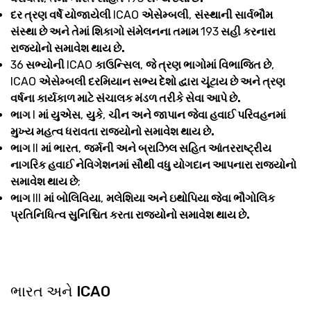
દર ત્રણ વર્ષે યોજાયેલી
ICAO
એસેમ્બલી
,
સંસ્થાની સાર્વભૌમ
સંસ્થા છે અને તેમાં શિકાગો સંમેલનના તમામ
193
સહી કરનારા
રાજ્યોનો સમાવેશ થાય છે.
36
સભ્યોની
ICAO
કાઉન્સિલ
,
જે ત્રણ ભાગોમાં વિભાજિત છે
,
ICAO
એસેમ્બલી દરમિયાન સભ્ય દેશો દ્વારા ચૂંટાય છે અને ત્રણ
વર્ષના કાર્યકાળ માટે સંચાલક મંડળ તરીકે સેવા આપે છે.
ભાગ
I
માં યુએસ
,
યુકે
,
ચીન અને જાપાન જેવા હવાઈ પરિવહનમાં
મુખ્ય મહત્વ ધરાવતા રાજ્યોનો સમાવેશ થાય છે.
ભાગ
II
માં ભારત
,
જર્મની અને બ્રાઝિલ સહિત આંતરરાષ્ટ્રીય
નાગરિક હવાઈ નેવિગેશનમાં સૌથી વધુ યોગદાન આપનારા રાજ્યોનો
સમાવેશ થાય છે
;
ભાગ
III
માં બોલિવિયા
,
મલેશિયા અને ઇથોપિયા જેવા ભૌગોલિક
પ્રતિનિધિત્વ સુનિશ્ચિત કરતા રાજ્યોનો સમાવેશ થાય છે.
ભારત અને ICAO