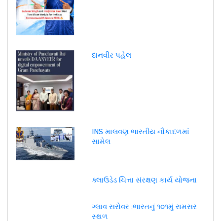
દાનવીર પહેલ
INS માલવણ ભારતીય નૌકાદળમાં
સામેલ
ક્લાઉડેડ ચિત્તા સંરક્ષણ કાર્ય યોજના
ગ્લાવ સરોવર :ભારતનું ૧૦૧મું રામસર
સ્થળ