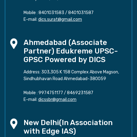
Mobile :
8401031583
/
8401031587
E-mail:
dics.surat@gmail.com
Ahmedabad (Associate
Partner) Edukreme UPSC-
GPSC Powered by DICS
Address: 303,305 K 158 Complex Above Magson,
Sindhubhavan Road Ahmedabad-380059
Mobile :
9974751177
/
8469231587
E-mail:
dicssbr@gmail.com
New Delhi(In Association
with Edge IAS)