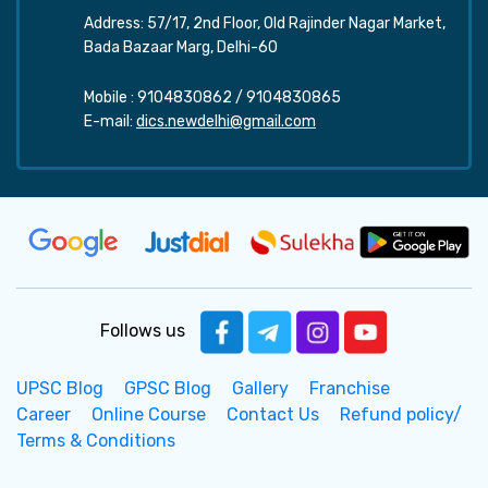
Address: 57/17, 2nd Floor, Old Rajinder Nagar Market,
Bada Bazaar Marg, Delhi-60
Mobile :
9104830862
/
9104830865
E-mail:
dics.newdelhi@gmail.com
Follows us
UPSC Blog
GPSC Blog
Gallery
Franchise
Career
Online Course
Contact Us
Refund policy/
Terms & Conditions