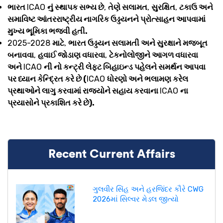
ભારત
ICAO
નું સ્થાપક સભ્ય છે
,
તેણે સલામત
,
સુરક્ષિત
,
ટકાઉ અને
સમાવિષ્ટ આંતરરાષ્ટ્રીય નાગરિક ઉડ્ડયનને પ્રોત્સાહન આપવામાં
મુખ્ય ભૂમિકા ભજવી હતી.
2025-2028
માટે
,
ભારત ઉડ્ડયન સલામતી અને સુરક્ષાને મજબૂત
બનાવવા
,
હવાઈ જોડાણ વધારવા
,
ટેકનોલોજીને આગળ વધારવા
અને
ICAO
ની નો કન્ટ્રી લેફ્ટ બિહાઇન્ડ પહેલને સમર્થન આપવા
પર ધ્યાન કેન્દ્રિત કરે છે (
ICAO
ધોરણો અને ભલામણ કરેલ
પ્રથાઓને લાગુ કરવામાં રાજ્યોને સહાય કરવાના
ICAO
ના
પ્રયાસોને પ્રકાશિત કરે છે).
Recent Current Affairs
ગુલવીર સિંહ અને હરજિંદર કૌરે CWG
2026માં સિલ્વર મેડલ જીત્યો