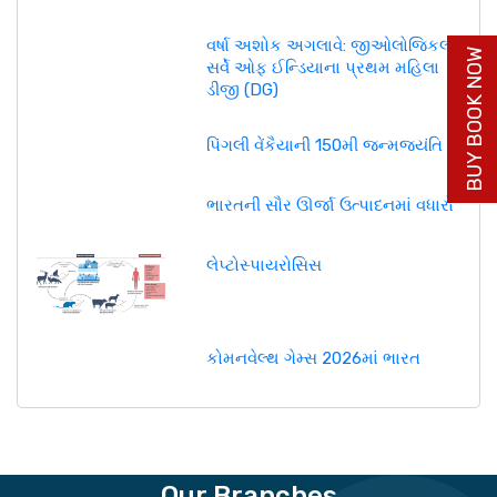
વર્ષા અશોક અગલાવે: જીઓલોજિકલ
BUY BOOK NOW
સર્વે ઓફ ઈન્ડિયાના પ્રથમ મહિલા
ડીજી (DG)
પિંગલી વેંકૈયાની 150મી જન્મજયંતિ
ભારતની સૌર ઊર્જા ઉત્પાદનમાં વધારો
લેપ્ટોસ્પાયરોસિસ
કોમનવેલ્થ ગેમ્સ 2026માં ભારત
Our Branches