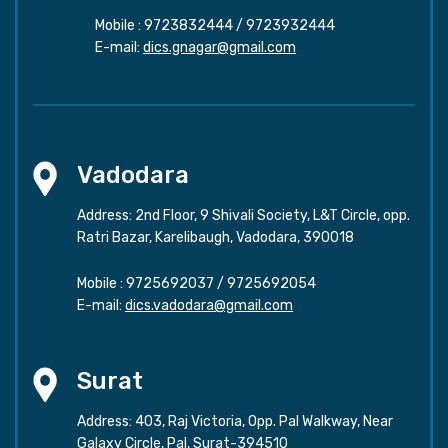
Mobile :
9723832444
/
9723932444
E-mail:
dics.gnagar@gmail.com
Vadodara
Address: 2nd Floor, 9 Shivali Society, L&T Circle, opp.
Ratri Bazar, Karelibaugh, Vadodara, 390018
Mobile :
9725692037
/
9725692054
E-mail:
dics.vadodara@gmail.com
Surat
Address: 403, Raj Victoria, Opp. Pal Walkway, Near
Galaxy Circle, Pal, Surat-394510