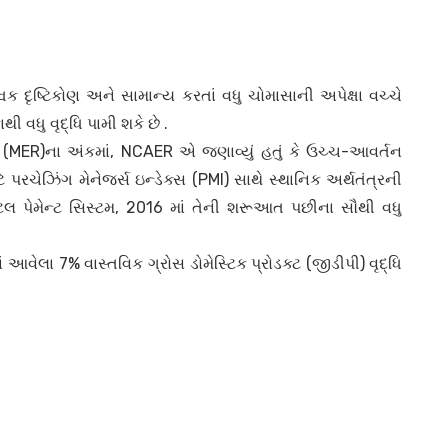
ક દૃષ્ટિકોણ અને સામાન્ય કરતાં વધુ ચોમાસાની અપેક્ષા વચ્ચે
 વધુ વૃદ્ધિ પામી શકે છે .
(MER)ના અંકમાં, NCAER એ જણાવ્યું હતું કે ઉચ્ચ-આવર્તન
ે પરચેઝિંગ મેનેજર્સ ઇન્ડેક્સ (PMI) સાથે સ્થાનિક અર્થતંત્રની
િટલ પેમેન્ટ સિસ્ટમ, 2016 માં તેની શરૂઆત પછીના સૌથી વધુ
વેલા 7% વાસ્તવિક ગ્રોસ ડોમેસ્ટિક પ્રોડક્ટ (જીડીપી) વૃદ્ધિ