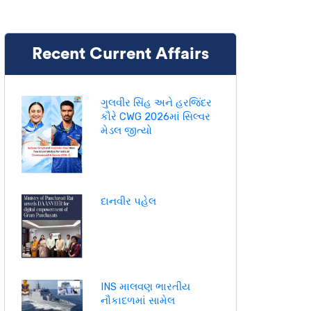
Recent Current Affairs
ગુલવીર સિંહ અને હરજિંદર
કૌરે CWG 2026માં સિલ્વર
મેડલ જીત્યો
દાનવીર પહેલ
INS માલવણ ભારતીય
નૌકાદળમાં સામેલ