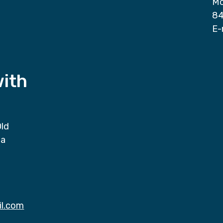
Mo
84
E-
with
Old
da
il.com