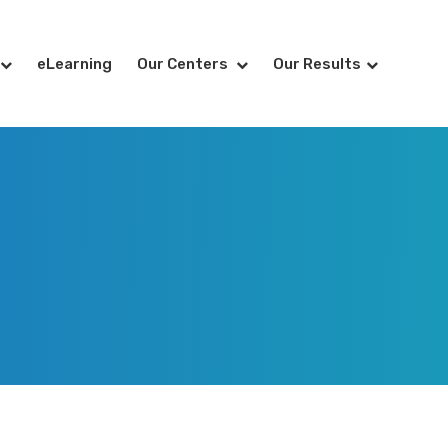
eLearning
Our Centers
Our Results