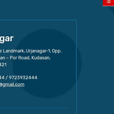
gar
e Landmark, Urjanagar-1, Opp.
san – Por Road, Kudasan,
421
44
/
9723932444
r@gmail.com