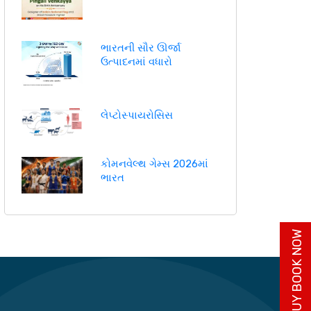
ભારતની સૌર ઊર્જા
ઉત્પાદનમાં વધારો
લેપ્ટોસ્પાયરોસિસ
કોમનવેલ્થ ગેમ્સ 2026માં
ભારત
BUY BOOK NOW