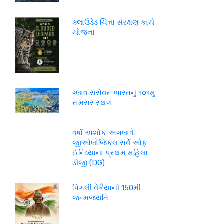
ક્લાઉડેડ ચિત્તા સંરક્ષણ કાર્ય
યોજના
ગ્લાવ સરોવર :ભારતનું ૧૦૧મું
રામસર સ્થળ
વર્ષા અશોક અગલાવે:
જીઓલોજિકલ સર્વે ઓફ
ઈન્ડિયાના પ્રથમ મહિલા
ડીજી (DG)
પિંગલી વેંકૈયાની 150મી
જન્મજયંતિ