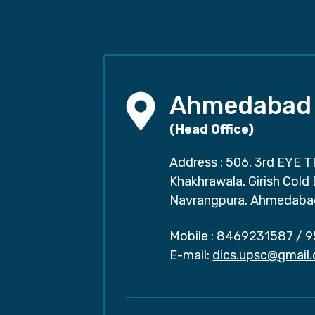
Ahmedabad
(Head Office)
Address : 506, 3rd EYE T
Khakhrawala, Girish Cold
Navrangpura, Ahmedaba
Mobile :
8469231587
/
9
E-mail:
dics.upsc@gmail