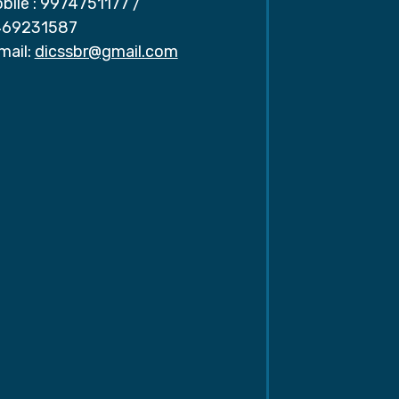
bile :
9974751177
/
69231587
mail:
dicssbr@gmail.com