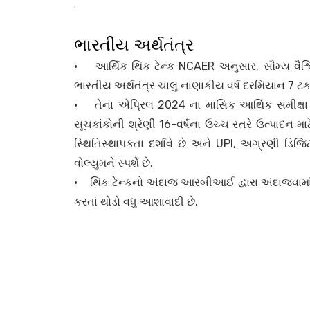
ભારતીય અર્થતંત્ર
• આર્થિક થિંક ટેન્ક NCAER અનુસાર, સૌમ્ય વૈશ્વિ
ભારતીય અર્થતંત્ર ચાલુ નાણાકીય વર્ષ દરમિયાન 7 ટકાથી
• તેના એપ્રિલ 2024 ના માસિક આર્થિક સમીક્ષા 
સૂચકાંકોની શ્રેણી 16-વર્ષના ઉચ્ચ સ્તરે ઉત્પાદન માટ
સ્થિતિસ્થાપકતા દર્શાવે છે અને UPI, અગ્રણી ડિજ
વોલ્યુમને સ્પર્શે છે.
• થિંક ટેન્કનો અંદાજ આરબીઆઈ દ્વારા અંદાજવામાં આ
કરતાં થોડો વધુ આશાવાદી છે.