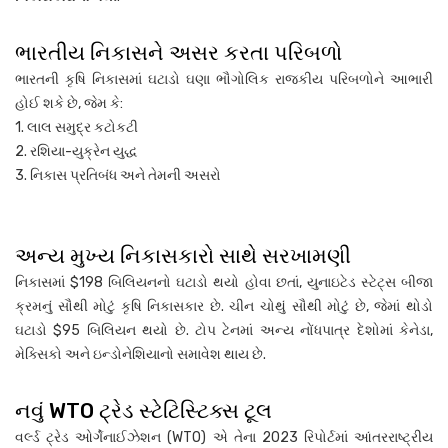
ભારતીય નિકાસને અસર કરતા પરિબળો
ભારતની કૃષિ નિકાસમાં ઘટાડો ઘણા ભૌગોલિક રાજકીય પરિબળોને આભારી
હોઈ શકે છે, જેમ કે:
1. લાલ સમુદ્ર કટોકટી
2. રશિયા-યુક્રેન યુદ્ધ
3. નિકાસ પ્રતિબંધ અને તેમની અસરો
અન્ય મુખ્ય નિકાસકારો સાથે સરખામણી
નિકાસમાં $198 બિલિયનનો ઘટાડો થયો હોવા છતાં, યુનાઇટેડ સ્ટેટ્સ બીજા
ક્રમનું સૌથી મોટું કૃષિ નિકાસકાર છે. ચીન ચોથું સૌથી મોટું છે, જેમાં થોડો
ઘટાડો $95 બિલિયન થયો છે. ટોપ ટેનમાં અન્ય નોંધપાત્ર દેશોમાં કેનેડા,
મેક્સિકો અને ઇન્ડોનેશિયાનો સમાવેશ થાય છે.
નવું WTO ટ્રેડ સ્ટેટિસ્ટિક્સ ટૂલ
વર્લ્ડ ટ્રેડ ઓર્ગેનાઈઝેશન (WTO) એ તેના 2023 રિપોર્ટમાં આંતરરાષ્ટ્રીય