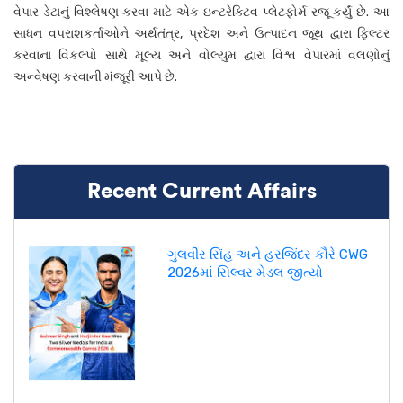
વેપાર ડેટાનું વિશ્લેષણ કરવા માટે એક ઇન્ટરેક્ટિવ પ્લેટફોર્મ રજૂ કર્યું છે. આ
સાધન વપરાશકર્તાઓને અર્થતંત્ર, પ્રદેશ અને ઉત્પાદન જૂથ દ્વારા ફિલ્ટર
કરવાના વિકલ્પો સાથે મૂલ્ય અને વોલ્યુમ દ્વારા વિશ્વ વેપારમાં વલણોનું
અન્વેષણ કરવાની મંજૂરી આપે છે.
Recent Current Affairs
ગુલવીર સિંહ અને હરજિંદર કૌરે CWG
2026માં સિલ્વર મેડલ જીત્યો