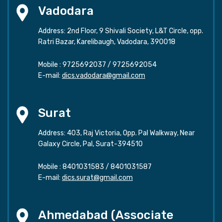
Vadodara
Address: 2nd Floor, 9 Shivali Society, L&T Circle, opp.
Ratri Bazar, Karelibaugh, Vadodara, 390018
Mobile :
9725692037
/
9725692054
E-mail:
dics.vadodara@gmail.com
Surat
Address: 403, Raj Victoria, Opp. Pal Walkway, Near
Galaxy Circle, Pal, Surat-394510
Mobile :
8401031583
/
8401031587
E-mail:
dics.surat@gmail.com
Ahmedabad (Associate