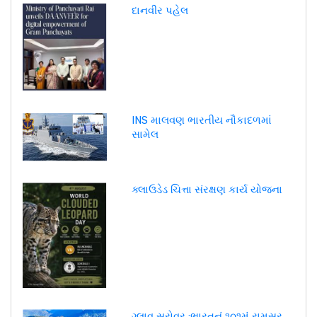
દાનવીર પહેલ
INS માલવણ ભારતીય નૌકાદળમાં
સામેલ
ક્લાઉડેડ ચિત્તા સંરક્ષણ કાર્ય યોજના
ગ્લાવ સરોવર :ભારતનું ૧૦૧મું રામસર