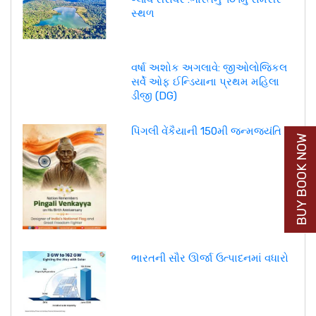
સ્થળ
વર્ષા અશોક અગલાવે: જીઓલોજિકલ
સર્વે ઓફ ઈન્ડિયાના પ્રથમ મહિલા
ડીજી (DG)
પિંગલી વેંકૈયાની 150મી જન્મજયંતિ
BUY BOOK NOW
ભારતની સૌર ઊર્જા ઉત્પાદનમાં વધારો