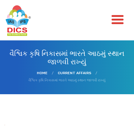
વૈશ્વિક કૃષિ નિકાસમાં ભારતે આઠમું સ્થાન
જાળવી રાખ્યું
HOME
/
CURRENT AFFAIRS
/
વૈશ્વિક કૃષિ નિકાસમાં ભારતે આઠમું સ્થાન જાળવી રાખ્યું