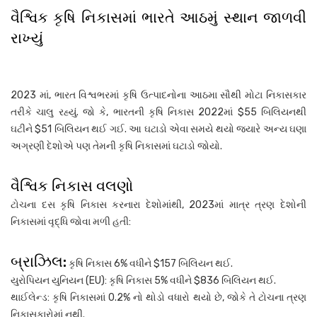
વૈશ્વિક કૃષિ નિકાસમાં ભારતે આઠમું સ્થાન જાળવી
રાખ્યું
2023 માં, ભારત વિશ્વભરમાં કૃષિ ઉત્પાદનોના આઠમા સૌથી મોટા નિકાસકાર
તરીકે ચાલુ રહ્યું. જો કે, ભારતની કૃષિ નિકાસ 2022માં $55 બિલિયનથી
ઘટીને $51 બિલિયન થઈ ગઈ. આ ઘટાડો એવા સમયે થયો જ્યારે અન્ય ઘણા
અગ્રણી દેશોએ પણ તેમની કૃષિ નિકાસમાં ઘટાડો જોયો.
વૈશ્વિક નિકાસ વલણો
ટોચના દસ કૃષિ નિકાસ કરનારા દેશોમાંથી, 2023માં માત્ર ત્રણ દેશોની
નિકાસમાં વૃદ્ધિ જોવા મળી હતી:
બ્રાઝિલ:
કૃષિ નિકાસ 6% વધીને $157 બિલિયન થઈ.
યુરોપિયન યુનિયન (EU): કૃષિ નિકાસ 5% વધીને $836 બિલિયન થઈ.
થાઈલેન્ડ: કૃષિ નિકાસમાં 0.2% નો થોડો વધારો થયો છે, જોકે તે ટોચના ત્રણ
નિકાસકારોમાં નથી.