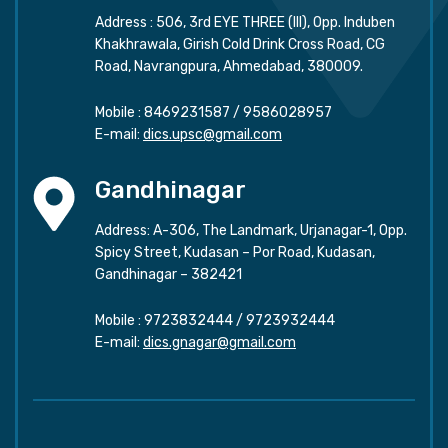
Address : 506, 3rd EYE THREE (III), Opp. Induben
Khakhrawala, Girish Cold Drink Cross Road, CG
Road, Navrangpura, Ahmedabad, 380009.
Mobile :
8469231587
/
9586028957
E-mail:
dics.upsc@gmail.com
Gandhinagar
Address: A-306, The Landmark, Urjanagar-1, Opp.
Spicy Street, Kudasan – Por Road, Kudasan,
Gandhinagar – 382421
Mobile :
9723832444
/
9723932444
E-mail:
dics.gnagar@gmail.com