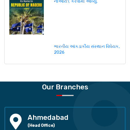
નાઓરો\' કરવામાં આવ્યું.
ભારતીય આંકડાકીય સંસ્થાન વિધેયક,
2026
Our Branches
Ahmedabad
(Head Office)