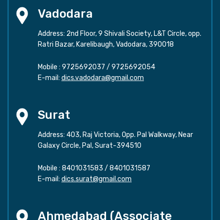
Vadodara
Address: 2nd Floor, 9 Shivali Society, L&T Circle, opp.
Ratri Bazar, Karelibaugh, Vadodara, 390018
Mobile :
9725692037
/
9725692054
E-mail:
dics.vadodara@gmail.com
Surat
Address: 403, Raj Victoria, Opp. Pal Walkway, Near
Galaxy Circle, Pal, Surat-394510
Mobile :
8401031583
/
8401031587
E-mail:
dics.surat@gmail.com
Ahmedabad (Associate