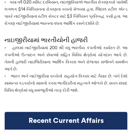
• ગયા વર્ષે G20 સમિટ દરમિયાન, નાઇજીરિયાએ ભારતીય રોકાણકારો પાસેથી
લગભગ $14 બિલિયનના રોકાણના વચનો મેળવ્યા હતા. જિંદાલ સ્ટીલ એન્ડ
પાવરે નાઈજીરીયાના સ્ટીલ સેક્ટર માટે $3 બિલિયન પ્રતિબદ્ધ કર્યા હતા. આ
રોકાણ નાઈજીરીયામાં ભારતના વધતા આર્થિક રસને દર્શાવે છે.
નાઇજીરીયામાં ભારતીયોની હાજરી
• હાલમાં નાઈજીરીયામાં 200 થી વધુ ભારતીય કંપનીઓ કાર્યરત છે. આ
કંપનીઓ ઉત્પાદન અને સેવાઓ સહિત વિવિધ ક્ષેત્રોમાં યોગદાન આપે છે.
તેમની હાજરી નાઇજિરીયાના આર્થિક વિકાસ અને રોજગાર સર્જનને સમર્થન
આપે છે.
• ભારત અને નાઈજીરીયા વચ્ચેનો સહયોગ વિકાસ માટે તૈયાર છે. બંને દેશો
સામાન્ય પડકારોનો સામનો કરવા ભાગીદારીના મહત્વને ઓળખે છે. સતત સંવાદ
વિવિધ ક્ષેત્રોમાં વધુ સમજૂતીઓ તરફ દોરી જશે.
Recent Current Affairs