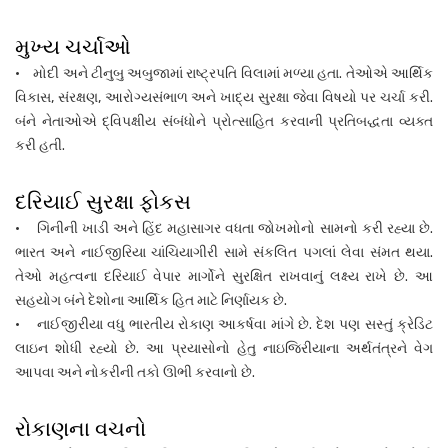
મુખ્ય ચર્ચાઓ
• મોદી અને ટીનુબુ અબુજામાં રાષ્ટ્રપતિ વિલામાં મળ્યા હતા. તેઓએ આર્થિક
વિકાસ, સંરક્ષણ, આરોગ્યસંભાળ અને ખાદ્ય સુરક્ષા જેવા વિષયો પર ચર્ચા કરી.
બંને નેતાઓએ દ્વિપક્ષીય સંબંધોને પ્રોત્સાહિત કરવાની પ્રતિબદ્ધતા વ્યક્ત
કરી હતી.
દરિયાઈ સુરક્ષા ફોકસ
• ગિનીની ખાડી અને હિંદ મહાસાગર વધતા જોખમોનો સામનો કરી રહ્યા છે.
ભારત અને નાઈજીરિયા ચાંચિયાગીરી સામે સંકલિત પગલાં લેવા સંમત થયા.
તેઓ મહત્વના દરિયાઈ વેપાર માર્ગોને સુરક્ષિત રાખવાનું લક્ષ્ય રાખે છે. આ
સહયોગ બંને દેશોના આર્થિક હિત માટે નિર્ણાયક છે.
• નાઈજીરીયા વધુ ભારતીય રોકાણ આકર્ષવા માંગે છે. દેશ પણ સસ્તું ક્રેડિટ
લાઇન શોધી રહ્યો છે. આ પ્રયાસોનો હેતુ નાઇજિરીયાના અર્થતંત્રને વેગ
આપવા અને નોકરીની તકો ઊભી કરવાનો છે.
રોકાણના વચનો