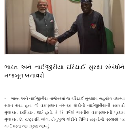
ભારત અને નાઈજીરીયા દરિયાઈ સુરક્ષા સંબંધોને
મજબૂત બનાવશે
• ભારત અને નાઈજીરીયા તાજેતરમાં જ દરિયાઈ સુરક્ષામાં સહયોગ વધારવા
સંમત થયા હતા, જે વડાપ્રધાન નરેન્દ્ર મોદીની નાઈજીરીયાની સરકારી
મુલાકાત દરમિયાન થઈ હતી. તે 17 વર્ષમાં ભારતીય વડાપ્રધાનની પ્રથમ
મુલાકાત છે. રાષ્ટ્રપતિ બોલા ટીનુબુએ મોદીને વિવિધ સહયોગી પ્રયાસો પર
ચર્ચા કરવા આમંત્રણ આપ્યું.