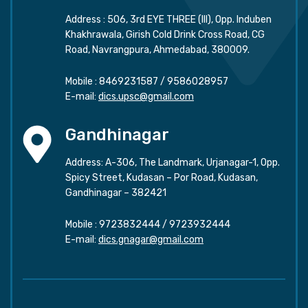
Address : 506, 3rd EYE THREE (III), Opp. Induben
Khakhrawala, Girish Cold Drink Cross Road, CG
Road, Navrangpura, Ahmedabad, 380009.
Mobile :
8469231587
/
9586028957
E-mail:
dics.upsc@gmail.com
Gandhinagar
Address: A-306, The Landmark, Urjanagar-1, Opp.
Spicy Street, Kudasan – Por Road, Kudasan,
Gandhinagar – 382421
Mobile :
9723832444
/
9723932444
E-mail:
dics.gnagar@gmail.com