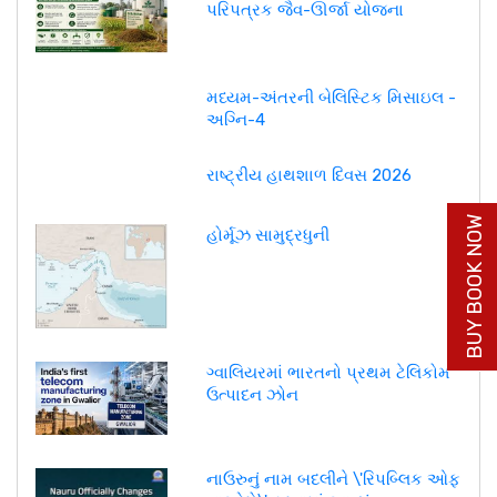
પરિપત્રક જૈવ-ઊર્જા યોજના
મધ્યમ-અંતરની બેલિસ્ટિક મિસાઇલ -
અગ્નિ-4
રાષ્ટ્રીય હાથશાળ દિવસ 2026
BUY BOOK NOW
હોર્મૂઝ સામુદ્રધુની
ગ્વાલિયરમાં ભારતનો પ્રથમ ટેલિકોમ
ઉત્પાદન ઝોન
નાઉરુનું નામ બદલીને \'રિપબ્લિક ઓફ