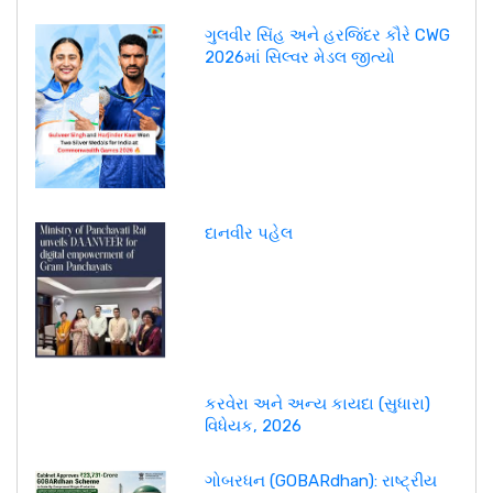
ગુલવીર સિંહ અને હરજિંદર કૌરે CWG
2026માં સિલ્વર મેડલ જીત્યો
દાનવીર પહેલ
કરવેરા અને અન્ય કાયદા (સુધારા)
વિધેયક, 2026
ગોબરધન (GOBARdhan): રાષ્ટ્રીય