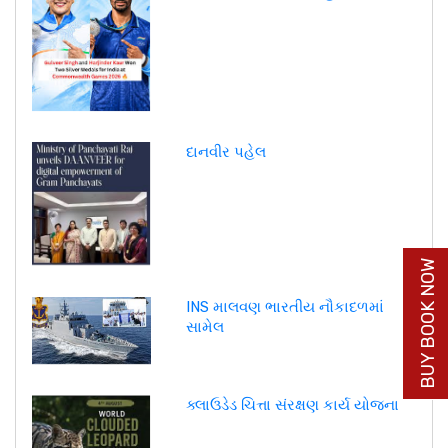
દાનવીર પહેલ
BUY BOOK NOW
INS માલવણ ભારતીય નૌકાદળમાં
સામેલ
ક્લાઉડેડ ચિત્તા સંરક્ષણ કાર્ય યોજના