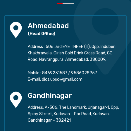
Ahmedabad
(Head Office)
Address : 506, 3rd EYE THREE (III), Opp. Induben
Khakhrawala, Girish Cold Drink Cross Road, CG
Road, Navrangpura, Ahmedabad, 380009.
Mobile :
8469231587
/
9586028957
E-mail:
dics.upsc@gmail.com
Gandhinagar
Address: A-306, The Landmark, Urjanagar-1, Opp.
Spicy Street, Kudasan – Por Road, Kudasan,
Gandhinagar – 382421