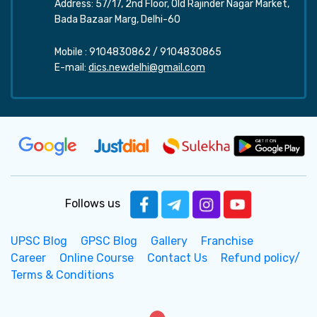
Address: 57/17, 2nd Floor, Old Rajinder Nagar Market,
Bada Bazaar Marg, Delhi-60
Mobile :
9104830862
/
9104830865
E-mail:
dics.newdelhi@gmail.com
Follows us
UPSC Blog
GPSC Blog
Gallery
Franchise
Career
Online Course
Contact Us
Refund policy/
Terms & Conditions