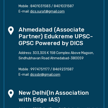
Mobile :
8401031583
/
8401031587
E-mail:
dics.surat@gmail.com
Ahmedabad (Associate
Partner) Edukreme UPSC-
GPSC Powered by DICS
Address: 303,305 K 158 Complex Above Magson,
Sindhubhavan Road Ahmedabad-380059
Mobile :
9974751177
/
8469231587
E-mail:
dicssbr@gmail.com
New Delhi(In Association
with Edge IAS)