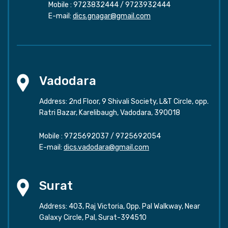
Mobile :
9723832444
/
9723932444
E-mail:
dics.gnagar@gmail.com
Vadodara
Address: 2nd Floor, 9 Shivali Society, L&T Circle, opp.
Ratri Bazar, Karelibaugh, Vadodara, 390018
Mobile :
9725692037
/
9725692054
E-mail:
dics.vadodara@gmail.com
Surat
Address: 403, Raj Victoria, Opp. Pal Walkway, Near
Galaxy Circle, Pal, Surat-394510