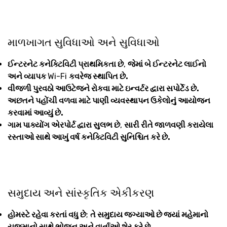
માળખાગત સુવિધાઓ અને સુવિધાઓ
ઈન્ટરનેટ કનેક્ટિવિટી પ્રાથમિકતા છે
,
જેમાં બે ઈન્ટરનેટ લાઈનો
અને વ્યાપક
Wi-Fi
કવરેજ સ્થાપિત છે.
વીજળી પુરવઠો આઉટેજને રોકવા માટે ઇન્વર્ટર દ્વારા સપોર્ટેડ છે.
અછતને પહોંચી વળવા માટે પાણી વ્યવસ્થાપન ઉકેલોનું આયોજન
કરવામાં આવ્યું છે.
ગામ પાક્યોંગ એરપોર્ટ દ્વારા સુલભ છે
,
સારી રીતે જાળવણી કરાયેલા
રસ્તાઓ સાથે આખું વર્ષ કનેક્ટિવિટી સુનિશ્ચિત કરે છે.
સમુદાય અને સાંસ્કૃતિક એકીકરણ
હોમસ્ટે રહેવા કરતાં વધુ છે
;
તે સમુદાય જગ્યાઓ છે જ્યાં મહેમાનો
યજમાનો સાથે ભોજન અને વાર્તાઓ શેર કરે છે.