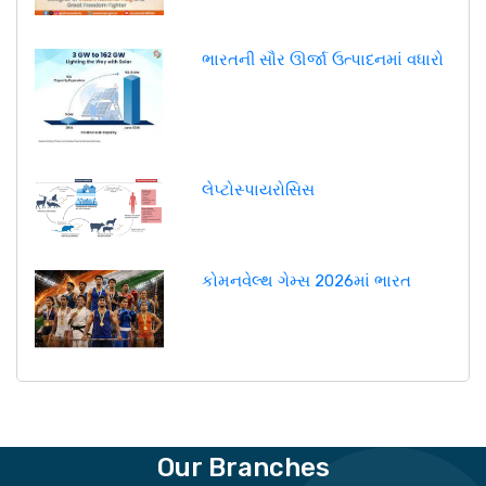
ભારતની સૌર ઊર્જા ઉત્પાદનમાં વધારો
લેપ્ટોસ્પાયરોસિસ
કોમનવેલ્થ ગેમ્સ 2026માં ભારત
Our Branches