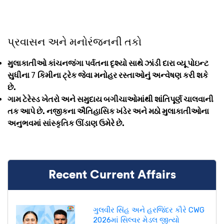
પ્રવાસન અને મનોરંજનની તકો
મુલાકાતીઓ કાંચનજંગા પર્વતના દૃશ્યો સાથે ઝાંડી દારા વ્યૂ પોઇન્ટ
સુધીના
7
કિમીના ટ્રેક જેવા મનોહર રસ્તાઓનું અન્વેષણ કરી શકે
છે.
ગામ ટેરેસ્ડ ખેતરો અને સમુદાય બગીચાઓમાંથી શાંતિપૂર્ણ ચાલવાની
તક આપે છે. નજીકના ઐતિહાસિક ખંડેર અને મઠો મુલાકાતીઓના
અનુભવમાં સાંસ્કૃતિક ઊંડાણ ઉમેરે છે.
Recent Current Affairs
ગુલવીર સિંહ અને હરજિંદર કૌરે CWG
2026માં સિલ્વર મેડલ જીત્યો