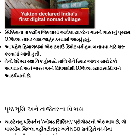
સિક્કિમના પાક્યોંગ જિલ્લામાં આવેલા યાક્ટેન ગામને ભારતનું પ્રથમ
ડિજિટલ નોમડ ગામ જાહેર કરવામાં આવ્યું હતું.
આ પહેલ હિમાલયમાં એક ટકાઉ રિમોટ વર્ક હબ બનાવવા માટે શરૂ
કરવામાં આવી હતી.
તેનો ઉદ્દેશ્ય સ્થાનિક હોમસ્ટે માલિકોને સ્થિર આવક સાથે ટેકો
આપવાનો અને ભારત અને વિદેશમાંથી ડિજિટલ વ્યાવસાયિકોને
આકર્ષવાનો છે.
પૃષ્ઠભૂમિ અને તાજેતરના વિકાસ
યાક્ટેનનું પરિવર્તન
\'
નોમડ સિક્કિમ
\'
પ્રોજેક્ટનો એક ભાગ છે
,
જે
પાક્યોંગ જિલ્લા વહીવટીતંત્ર અને
NGO
સર્વહિતે વચ્ચેના