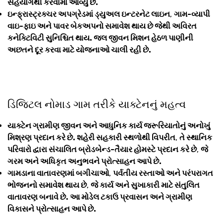
સહયોગથી કરવામાં આવ્યું છે.
ઇન્ફ્રાસ્ટ્રક્ચર અપગ્રેડમાં ડ્યુઅલ ઇન્ટરનેટ લાઇન
,
ગામ-વ્યાપી
વાઇ-ફાઇ અને પાવર બેકઅપનો સમાવેશ થાય છે જેથી અવિરત
કનેક્ટિવિટી સુનિશ્ચિત થાય. જલ જીવન મિશન હેઠળ પાણીની
અછતને દૂર કરવા માટે યોજનાઓ ચાલી રહી છે.
ડિજિટલ નોમાડ ગામ તરીકે યાક્ટેનનું મહત્વ
યાક્ટેન ગ્રામીણ જીવન અને આધુનિક કાર્ય જરૂરિયાતોનું અનોખું
મિશ્રણ પ્રદાન કરે છે. શહેરી સહકારી સ્થળોથી વિપરીત
,
તે સ્થાનિક
પરિવારો દ્વારા સંચાલિત બ્રોડબેન્ડ-તૈયાર હોમસ્ટે પ્રદાન કરે છે
,
જે
ગરમ અને અધિકૃત અનુભવને પ્રોત્સાહન આપે છે.
ગામડાના વાતાવરણમાં બગીચાઓ
,
પર્વતીય રસ્તાઓ અને પરંપરાગત
ભોજનનો સમાવેશ થાય છે
,
જે કાર્ય અને સુખાકારી માટે સંતુલિત
વાતાવરણ બનાવે છે. આ મોડેલ ટકાઉ પ્રવાસન અને ગ્રામીણ
વિકાસને પ્રોત્સાહન આપે છે.