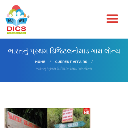
ભારતનું પ્રથમ ડિજિટલનોમાડ ગામ લોન્ચ
HOME
/
CURRENT AFFAIRS
/
ભારતનું પ્રથમ ડિજિટલનોમાડ ગામ લોન્ચ