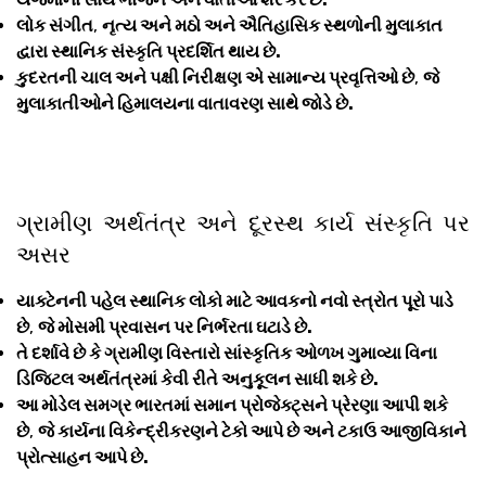
લોક સંગીત
,
નૃત્ય અને મઠો અને ઐતિહાસિક સ્થળોની મુલાકાત
દ્વારા સ્થાનિક સંસ્કૃતિ પ્રદર્શિત થાય છે.
કુદરતની ચાલ અને પક્ષી નિરીક્ષણ એ સામાન્ય પ્રવૃત્તિઓ છે
,
જે
મુલાકાતીઓને હિમાલયના વાતાવરણ સાથે જોડે છે.
ગ્રામીણ અર્થતંત્ર અને દૂરસ્થ કાર્ય સંસ્કૃતિ પર
અસર
યાક્ટેનની પહેલ સ્થાનિક લોકો માટે આવકનો નવો સ્ત્રોત પૂરો પાડે
છે
,
જે મોસમી પ્રવાસન પર નિર્ભરતા ઘટાડે છે.
તે દર્શાવે છે કે ગ્રામીણ વિસ્તારો સાંસ્કૃતિક ઓળખ ગુમાવ્યા વિના
ડિજિટલ અર્થતંત્રમાં કેવી રીતે અનુકૂલન સાધી શકે છે.
આ મોડેલ સમગ્ર ભારતમાં સમાન પ્રોજેક્ટ્સને પ્રેરણા આપી શકે
છે
,
જે કાર્યના વિકેન્દ્રીકરણને ટેકો આપે છે અને ટકાઉ આજીવિકાને
પ્રોત્સાહન આપે છે.