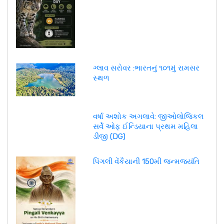
ગ્લાવ સરોવર :ભારતનું ૧૦૧મું રામસર
સ્થળ
વર્ષા અશોક અગલાવે: જીઓલોજિકલ
સર્વે ઓફ ઈન્ડિયાના પ્રથમ મહિલા
ડીજી (DG)
પિંગલી વેંકૈયાની 150મી જન્મજયંતિ