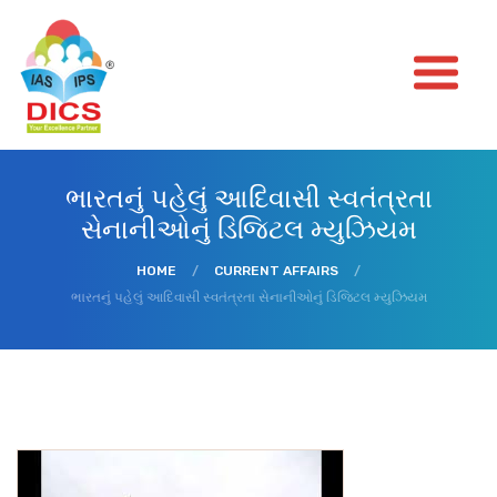
ભારતનું પહેલું આદિવાસી સ્વતંત્રતા
સેનાનીઓનું ડિજિટલ મ્યુઝિયમ
HOME
/
CURRENT AFFAIRS
/
ભારતનું પહેલું આદિવાસી સ્વતંત્રતા સેનાનીઓનું ડિજિટલ મ્યુઝિયમ