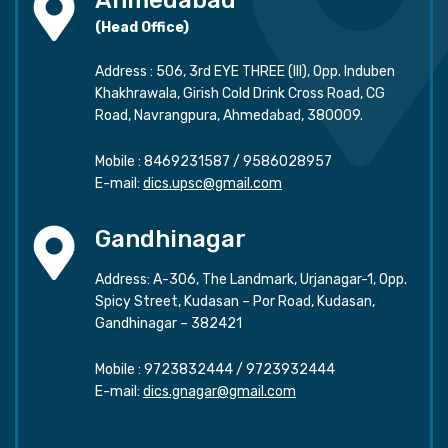
(Head Office)
Address : 506, 3rd EYE THREE (III), Opp. Induben
Khakhrawala, Girish Cold Drink Cross Road, CG
Road, Navrangpura, Ahmedabad, 380009.
Mobile :
8469231587
/
9586028957
E-mail:
dics.upsc@gmail.com
Gandhinagar
Address: A-306, The Landmark, Urjanagar-1, Opp.
Spicy Street, Kudasan – Por Road, Kudasan,
Gandhinagar – 382421
Mobile :
9723832444
/
9723932444
E-mail:
dics.gnagar@gmail.com