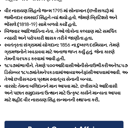
વીર નારાયણ સિંહનો જન્મ
1795
માં સોનાખાન (છત્તીસગઢ) માં
જમીનદાર રામસાઈ સિંહને ત્યાં થયો હતો
,
જેમણે બ્રિટિશરો અને
ભોંસલે (
1818-19)
સામે બળવો કર્યો હતો.
બિંજવાર આદિજાતિના નેતા
,
તેઓ લોકોના કલ્યાણ માટે સમર્પિત
ન્યાયી અને પરોપકારી શાસક તરીકે જાણીતા હતા.
સ્વતંત્રતા સંગ્રામમાં યોગદાન:
1856
ના દુષ્કાળ દરમિયાન
,
તેમણે
ગ્રામજનોને ખવડાવવા માટે અનાજ જપ્ત કર્યું હતું
,
જેના કારણે
તેમની ધરપકડ કરવામાં આવી હતી.
૧૮૫૭માંભાગીને
,
તેમણે ૫૦૦આદિવાસીઓનીસેનાઉભીકરીઅને૧૮૫૭ના
ડિસેમ્બર ૧૮૫૭માંતેમનેપકડવામાંઆવ્યાઅનેફાંસીઆપવામાંઆવી
,
અન
તેઓ છત્તીસગઢના પ્રથમ સ્વાતંત્ર્ય સેનાની બન્યા.
વારસો: તેમના બલિદાનને માન આપવા માટે
,
છત્તીસગઢે આદિવાસી
અને પછાત સમુદાયના ઉત્થાન માટે ઉત્કૃષ્ટ કાર્યને માન્યતા આપવા
માટે શહીદ વીર નારાયણ સિંહ સન્માનની સ્થાપના કરી.