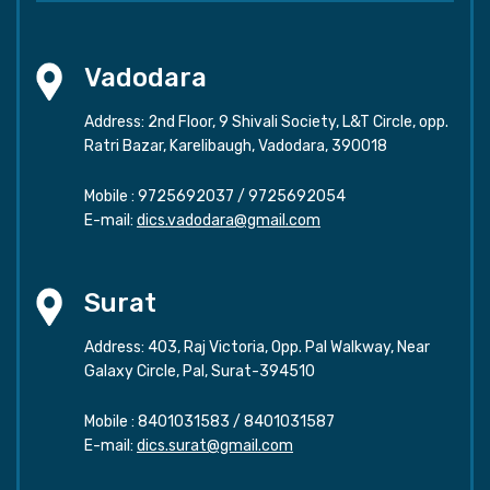
Vadodara
Address: 2nd Floor, 9 Shivali Society, L&T Circle, opp.
Ratri Bazar, Karelibaugh, Vadodara, 390018
Mobile :
9725692037
/
9725692054
E-mail:
dics.vadodara@gmail.com
Surat
Address: 403, Raj Victoria, Opp. Pal Walkway, Near
Galaxy Circle, Pal, Surat-394510
Mobile :
8401031583
/
8401031587
E-mail:
dics.surat@gmail.com