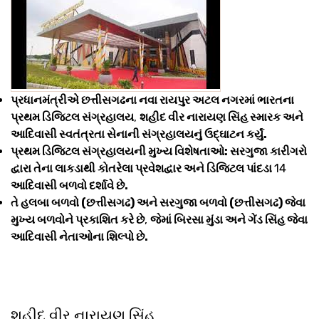
પ્રધાનમંત્રીએ છત્તીસગઢના નવા રાયપુર અટલ નગરમાં ભારતના
પ્રથમ ડિજિટલ સંગ્રહાલય
,
શહીદ વીર નારાયણ સિંહ સ્મારક અને
આદિવાસી સ્વતંત્રતા સેનાની સંગ્રહાલયનું ઉદ્ઘાટન કર્યું.
પ્રથમ ડિજિટલ સંગ્રહાલયની મુખ્ય વિશેષતાઓ: સરગુજા કારીગરો
દ્વારા તેના લાકડાથી કોતરેલા પ્રવેશદ્વાર અને ડિજિટલ પાંદડા
14
આદિવાસી બળવો દર્શાવે છે.
તે હલબા બળવો (છત્તીસગઢ) અને સરગુજા બળવો (છત્તીસગઢ) જેવા
મુખ્ય બળવોને પ્રકાશિત કરે છે
,
જેમાં બિરસા મુંડા અને ગેંડ સિંહ જેવા
આદિવાસી નેતાઓના શિલ્પો છે.
શહીદ વીર નારાયણ સિંહ