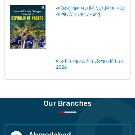
નાઉરુનું નામ બદલીને \'રિપબ્લિક ઓફ
નાઓરો\' કરવામાં આવ્યું.
ભારતીય આંકડાકીય સંસ્થાન વિધેયક,
2026
Our Branches
Ahmedabad