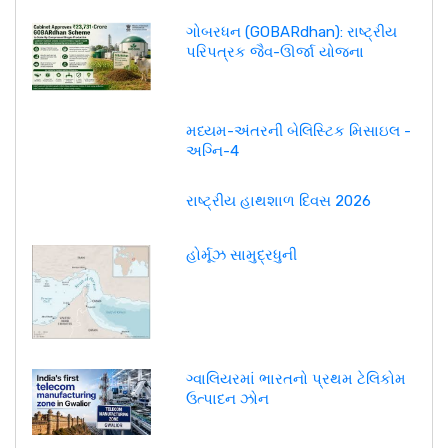
ગોબરધન (GOBARdhan): રાષ્ટ્રીય
પરિપત્રક જૈવ-ઊર્જા યોજના
મધ્યમ-અંતરની બેલિસ્ટિક મિસાઇલ -
અગ્નિ-4
રાષ્ટ્રીય હાથશાળ દિવસ 2026
હોર્મૂઝ સામુદ્રધુની
ગ્વાલિયરમાં ભારતનો પ્રથમ ટેલિકોમ
ઉત્પાદન ઝોન