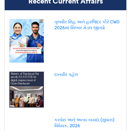
Recent Current Affairs
ગુલવીર સિંહ અને હરજિંદર કૌરે CWG
2026માં સિલ્વર મેડલ જીત્યો
દાનવીર પહેલ
કરવેરા અને અન્ય કાયદા (સુધારા)
વિધેયક, 2026