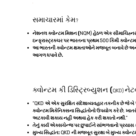
સમાચારમાં કેમ
?
નેશનલ ક્વોન્ટમ મિશન (
NQM)
હેઠળ એક સીમાચિહ્નરૂ
ઇન્ફ્રાસ્ટ્રક્ચર પર ભારતના પ્રથમ
500
કિમી ક્વોન્ટમ 
આ ભારતની ક્વોન્ટમ ક્ષમતાઓને મજબૂત બનાવે છે અને 
આગળ ધપાવે છે.
ક્વોન્ટમ કી ડિસ્ટ્રિબ્યુશન (
નેટવ
QKD)
“QKD
એ એક સુરક્ષિત સંદેશાવ્યવહાર તકનીક છે જે બે પ
ક્વોન્ટમ મિકેનિક્સના સિદ્ધાંતોનો ઉપયોગ કરે છે
,
ખાતરી
અટકાવી શકાય નહીં અથવા હેક કરી શકાતો નથી
.”
તેનું કાર્ય એક્સચેન્જ પર છુપાઈને સાંભળવાનો પ્રયાસ 
મુખ્ય સિદ્ધાંત:
QKD
ની મજબૂત સુરક્ષા બે મુખ્ય ક્વોન્