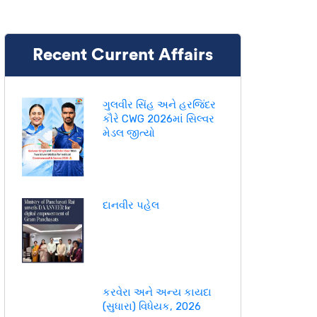
Recent Current Affairs
ગુલવીર સિંહ અને હરજિંદર
કૌરે CWG 2026માં સિલ્વર
મેડલ જીત્યો
દાનવીર પહેલ
કરવેરા અને અન્ય કાયદા
(સુધારા) વિધેયક, 2026