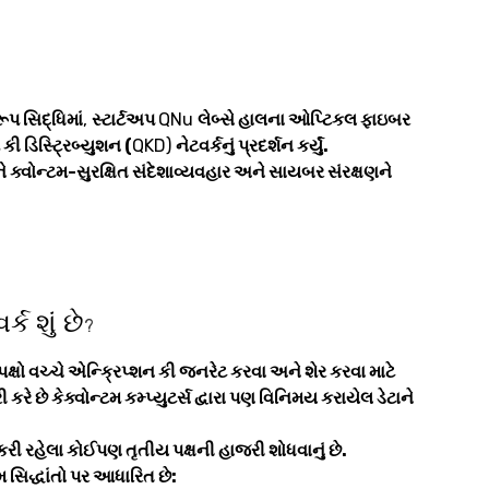
પ સિદ્ધિમાં
,
સ્ટાર્ટઅપ
QNu
લેબ્સે હાલના ઓપ્ટિકલ ફાઇબર
કી ડિસ્ટ્રિબ્યુશન (
QKD)
નેટવર્કનું પ્રદર્શન કર્યું.
ક્વોન્ટમ-સુરક્ષિત સંદેશાવ્યવહાર અને સાયબર સંરક્ષણને
ર્ક શું છે
?
ક્ષો વચ્ચે એન્ક્રિપ્શન કી જનરેટ કરવા અને શેર કરવા માટે
 કરે છે કેક્વોન્ટમ કમ્પ્યુટર્સ દ્વારા પણ વિનિમય કરાયેલ ડેટાને
કરી રહેલા કોઈપણ તૃતીય પક્ષની હાજરી શોધવાનું છે.
ટમ સિદ્ધાંતો પર આધારિત છે: