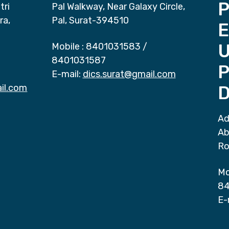
P
tri
Pal Walkway, Near Galaxy Circle,
ra,
Pal, Surat-394510
E
Mobile :
8401031583
/
8401031587
P
E-mail:
dics.surat@gmail.com
il.com
D
Ad
Ab
Ro
Mo
84
E-