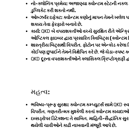
નો-ક્લોનિંગ પ્રમેય: અજાણ્યા ક્વોન્ટમ સ્ટેટની નક
ડુપ્લિકેટ કરી શકતો નથી.
ઓબ્ઝર્વર ઇફેક્ટ: ક્વોન્ટમ કણોનું માપન તેમને ખલેલ પહ
શકાય તેવા ફેરફારો બનાવે છે.
કાર્ય:
QKD
બે વપરાશકર્તાઓ વચ્ચે સુરક્ષિત રીતે એન્ક્રિ
ઓપ્ટિકલ ફાઇબર દ્વારા પ્રસારિત ક્વિબિટ્સ (ક્વોન્ટમ 
શાસ્ત્રીય બિટ્સથી વિપરીત
,
ફોટોન પર એન્કોડ કરેલા 
કોઈપણ છુપાઈને તેમને વિક્ષેપિત કરે છે
,
જે ચેડા-સ્પષ્ટ ક
QKD
દૂરના વપરાશકર્તાઓને ક્લાસિકલ ક્રિપ્ટોગ્રાફી દ્વ
મહત્વ:
ભવિષ્ય-પ્રૂફ સુરક્ષા: ક્વોન્ટમ કમ્પ્યુટર્સ સામે
QKD
સ્વ
વિપરીત
,
ગણતરીત્મક મુશ્કેલી કરતાં ક્વોન્ટમ કાયદાઓ
ઇવ્સડ્રોપર ડિટેક્શન: તે સાબિત
,
માહિતી-સૈદ્ધાંતિક સુરક
થયેલી ચાવીઓને કાઢી નાખવાની મંજૂરી આપે છે.