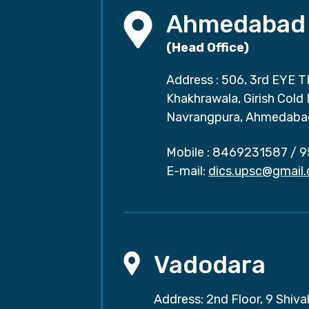
Ahmedabad
(Head Office)
Address : 506, 3rd EYE T
Khakhrawala, Girish Cold
Navrangpura, Ahmedaba
Mobile :
8469231587
/
9
E-mail:
dics.upsc@gmail
Vadodara
Address: 2nd Floor, 9 Shival