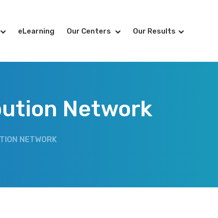
eLearning
Our Centers
Our Results
bution Network
BUTION NETWORK