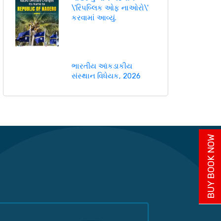
\'રિપબ્લિક ઓફ નાઓરો\'
કરવામાં આવ્યું.
ભારતીય આંકડાકીય
સંસ્થાન વિધેયક, 2026
BUY BOOK NOW