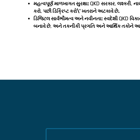
મહત્વપૂર્ણ માળખાગત સુરક્ષા:
QKD
સરકાર
,
લશ્કરી
,
નાણ
કરો
,
પછી ડિક્રિપ્ટ કરો\' ખતરાને અટકાવે છે.
ડિજિટલ સાર્વભૌમત્વ અને નવીનતા: સ્વદેશી
QKD
વિકા
બનાવે છે
,
અને તકનીકી પ્રગતિ અને આર્થિક તકોને આ