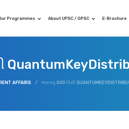
Our Programmes
About UPSC / GPSC
E-Brochure
િમી QuantumKeyDistri
RENT AFFAIRS
/
ભારતનું 500 કિમી QUANTUMKEYDISTRI