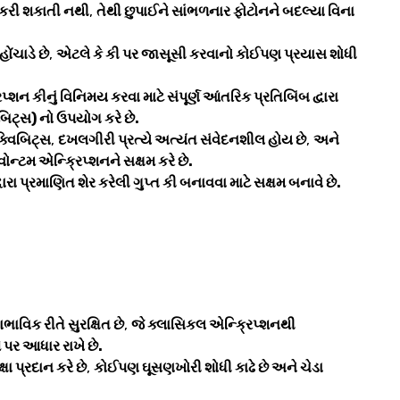
લ કરી શકાતી નથી
,
તેથી છુપાઈને સાંભળનાર ફોટોનને બદલ્યા વિના
ોંચાડે છે
,
એટલે કે કી પર જાસૂસી કરવાનો કોઈપણ પ્રયાસ શોધી
પ્શન કીનું વિનિમય કરવા માટે સંપૂર્ણ આંતરિક પ્રતિબિંબ દ્વારા
બિટ્સ) નો ઉપયોગ કરે છે.
ક્વિબિટ્સ
,
દખલગીરી પ્રત્યે અત્યંત સંવેદનશીલ હોય છે
,
અને
્વોન્ટમ એન્ક્રિપ્શનને સક્ષમ કરે છે.
ારા પ્રમાણિત શેર કરેલી ગુપ્ત કી બનાવવા માટે સક્ષમ બનાવે છે.
ાભાવિક રીતે સુરક્ષિત છે
,
જે ક્લાસિકલ એન્ક્રિપ્શનથી
 પર આધાર રાખે છે.
્ષા પ્રદાન કરે છે
,
કોઈપણ ઘૂસણખોરી શોધી કાઢે છે અને ચેડા