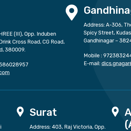
Gandhina
Address: A-306, Th
Spicy Street, Kuda
HREE (III), Opp. Induben
Gandhinagar – 382
 Drink Cross Road, CG Road,
d, 380009.
Mobile :
97238324
E-mail:
dics.gnaga
586028957
.com
Surat
(
i
Address: 403, Raj Victoria, Opp.