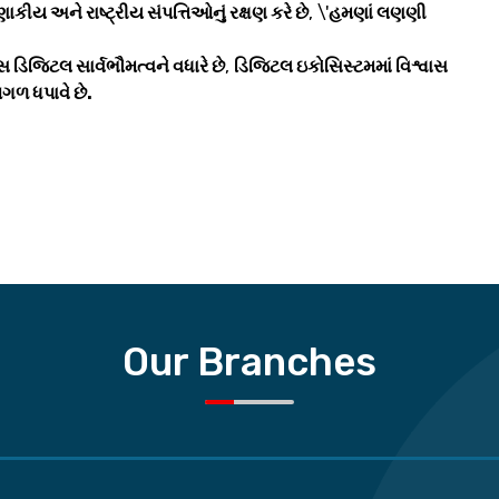
ાકીય અને રાષ્ટ્રીય સંપત્તિઓનું રક્ષણ કરે છે
, \'
હમણાં લણણી
સ ડિજિટલ સાર્વભૌમત્વને વધારે છે
,
ડિજિટલ ઇકોસિસ્ટમમાં વિશ્વાસ
ગળ ધપાવે છે.
Our Branches