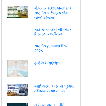
ગોબરધન (GOBARdhan):
રાષ્ટ્રીય પરિપત્રક જૈવ-
ઊર્જા યોજના
મધ્યમ-અંતરની બેલિસ્ટિક
મિસાઇલ - અગ્નિ-4
રાષ્ટ્રીય હાથશાળ દિવસ
2026
હોર્મૂઝ સામુદ્રધુની
ગ્વાલિયરમાં ભારતનો પ્રથમ
ટેલિકોમ ઉત્પાદન ઝોન
નાઉરુનું નામ બદલીને