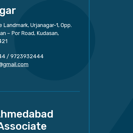
gar
e Landmark, Urjanagar-1, Opp.
san – Por Road, Kudasan,
421
44
/
9723932444
r@gmail.com
Ahmedabad
Associate