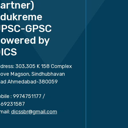
artner)
dukreme
UPSC-GPSC
owered by
ICS
dress: 303,305 K 158 Complex
ove Magson, Sindhubhavan
ad Ahmedabad-380059
bile :
9974751177
/
69231587
mail:
dicssbr@gmail.com