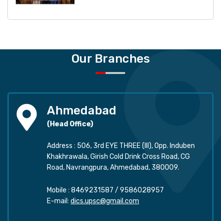
Our Branches
Ahmedabad
(Head Office)
Address : 506, 3rd EYE THREE (III), Opp. Induben
Khakhrawala, Girish Cold Drink Cross Road, CG
Road, Navrangpura, Ahmedabad, 380009.
Mobile :
8469231587
/
9586028957
E-mail:
dics.upsc@gmail.com