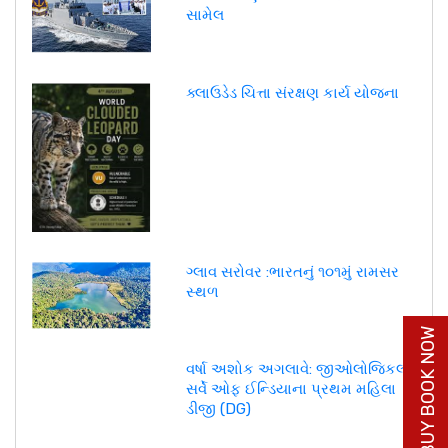
સામેલ
ક્લાઉડેડ ચિત્તા સંરક્ષણ કાર્ય યોજના
ગ્લાવ સરોવર :ભારતનું ૧૦૧મું રામસર
સ્થળ
BUY BOOK NOW
વર્ષા અશોક અગલાવે: જીઓલોજિકલ
સર્વે ઓફ ઈન્ડિયાના પ્રથમ મહિલા
ડીજી (DG)