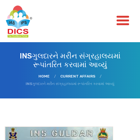
INSગુલદારને મરીન સંગ્રહાલયમાં
રૂપાંતરિત કરવામાં આવ્યું
HOME
/
CURRENT AFFAIRS
/
INSગુલદારને મરીન સંગ્રહાલયમાં રૂપાંતરિત કરવામાં આવ્યું