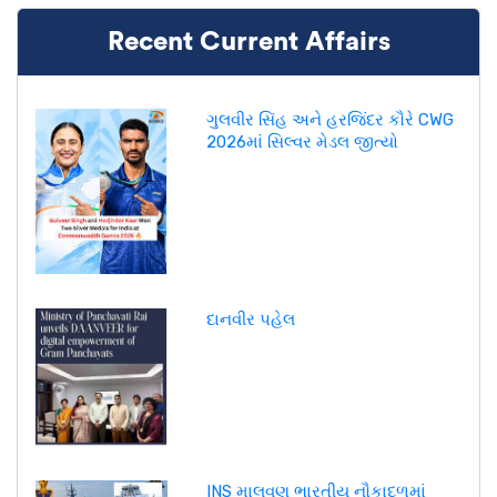
Recent Current Affairs
ગુલવીર સિંહ અને હરજિંદર કૌરે CWG
2026માં સિલ્વર મેડલ જીત્યો
દાનવીર પહેલ
INS માલવણ ભારતીય નૌકાદળમાં