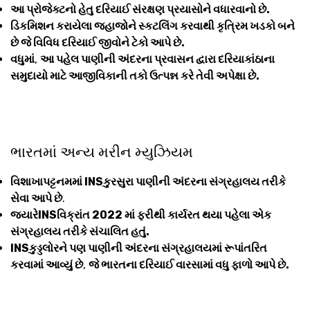
આ પ્રોજેક્ટનો હેતુ દરિયાઈ સંરક્ષણ પ્રયાસોને વધારવાનો છે.
ડિકમિશન કરાયેલા જહાજોને સ્કટલિંગ કરવાથી કૃત્રિમ ખડકો બને
છે જે વિવિધ દરિયાઈ જીવોને ટેકો આપે છે.
વધુમાં
,
આ પહેલ પાણીની અંદરના પ્રવાસન દ્વારા દરિયાકાંઠાના
સમુદાયો માટે આજીવિકાની તકો ઉત્પન્ન કરે તેવી અપેક્ષા છે.
ભારતમાં અન્ય મરીન મ્યુઝિયમ
વિશાખાપટ્ટનમમાં INSકુરસુરા પાણીની અંદરના સંગ્રહાલય તરીકે
સેવા આપે છે
.
જ્યારેINSવિક્રાંત 2022 માં ફરીથી કાર્યરત થયા પહેલા એક
સંગ્રહાલય તરીકે સંચાલિત હતું.
INSકુડ્ડલોરને પણ પાણીની અંદરના સંગ્રહાલયમાં રૂપાંતરિત
કરવામાં આવ્યું છે
,
જે ભારતના દરિયાઈ વારસામાં વધુ ફાળો આપે છે.