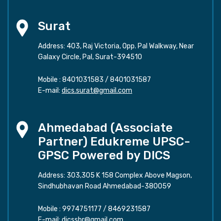
Surat
Address: 403, Raj Victoria, Opp. Pal Walkway, Near
Galaxy Circle, Pal, Surat-394510
Mobile :
8401031583
/
8401031587
E-mail:
dics.surat@gmail.com
Ahmedabad (Associate
Partner) Edukreme UPSC-
GPSC Powered by DICS
Address: 303,305 K 158 Complex Above Magson,
Sindhubhavan Road Ahmedabad-380059
Mobile :
9974751177
/
8469231587
E-mail:
dicssbr@gmail.com