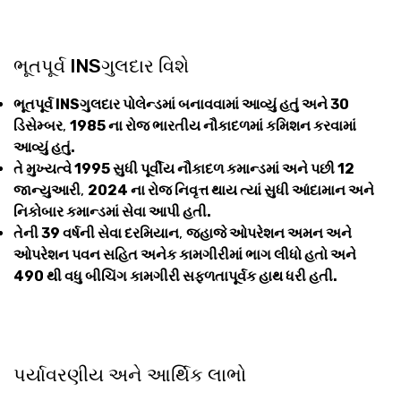
ભૂતપૂર્વ INSગુલદાર વિશે
ભૂતપૂર્વ INSગુલદાર પોલેન્ડમાં બનાવવામાં આવ્યું હતું અને 30
ડિસેમ્બર
,
1985 ના રોજ ભારતીય નૌકાદળમાં કમિશન કરવામાં
આવ્યું હતું.
તે મુખ્યત્વે 1995 સુધી પૂર્વીય નૌકાદળ કમાન્ડમાં અને પછી 12
જાન્યુઆરી
,
2024 ના રોજ નિવૃત્ત થાય ત્યાં સુધી આંદામાન અને
નિકોબાર કમાન્ડમાં સેવા આપી હતી.
તેની 39 વર્ષની સેવા દરમિયાન
,
જહાજે ઓપરેશન અમન અને
ઓપરેશન પવન સહિત અનેક કામગીરીમાં ભાગ લીધો હતો અને
490 થી વધુ બીચિંગ કામગીરી સફળતાપૂર્વક હાથ ધરી હતી.
પર્યાવરણીય અને આર્થિક લાભો