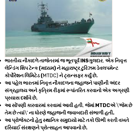
ભારતીય નૌકાદળે તાજેતરમાં જ ભૂતપૂર્વ INSગુલદાર
,
એક નિવૃત્ત
લેન્ડિંગ શિપ ટેન્ક (મધ્યમ) ને મહારાષ્ટ્ર ટુરિઝમ ડેવલપમેન્ટ
કોર્પોરેશન લિમિટેડ (
MTDC)
ને ટ્રાન્સફર કર્યું છે.
આ પહેલ ભારતમાં નિવૃત્ત નૌકાદળના જહાજને પાણીની અંદર
સંગ્રહાલય અને કૃત્રિમ રીફમાં રૂપાંતરિત કરવાનો એક અગ્રણી
પ્રયાસ દર્શાવે છે.
આ સોંપણી કારવારમાં કરવામાં આવી હતી
,
જેમાં MTDCએ
\'
જેમ છે
તેમ છે ત્યાં
\'
ના ધોરણે જહાજની જવાબદારી સંભાળી હતી.
આ પ્રોજેક્ટનો હેતુ સ્થાનિક સમુદાયો માટે તકો ઊભી કરતી વખતે
દરિયાઈ સંરક્ષણને પ્રોત્સાહન આપવાનો છે.