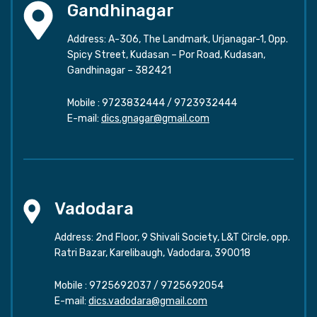
Gandhinagar
Address: A-306, The Landmark, Urjanagar-1, Opp.
Spicy Street, Kudasan – Por Road, Kudasan,
Gandhinagar – 382421
Mobile :
9723832444
/
9723932444
E-mail:
dics.gnagar@gmail.com
Vadodara
Address: 2nd Floor, 9 Shivali Society, L&T Circle, opp.
Ratri Bazar, Karelibaugh, Vadodara, 390018
Mobile :
9725692037
/
9725692054
E-mail:
dics.vadodara@gmail.com