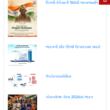
પિંગલી વેંકૈયાની 150મી જન્મજયંતિ
ભારતની સૌર ઊર્જા ઉત્પાદનમાં વધારો
લેપ્ટોસ્પાયરોસિસ
કોમનવેલ્થ ગેમ્સ 2026માં ભારત