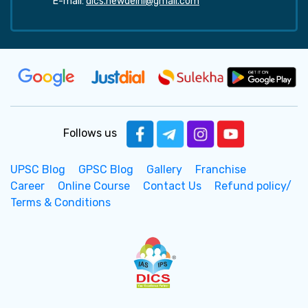
E-mail:
dics.newdelhi@gmail.com
Follows us
UPSC Blog
GPSC Blog
Gallery
Franchise
Career
Online Course
Contact Us
Refund policy/
Terms & Conditions