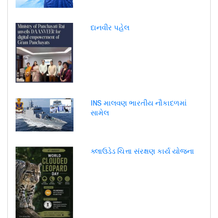
દાનવીર પહેલ
INS માલવણ ભારતીય નૌકાદળમાં
સામેલ
ક્લાઉડેડ ચિત્તા સંરક્ષણ કાર્ય યોજના