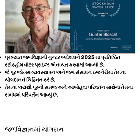
પ્રખ્યાત જળવિજ્ઞાની ગુન્ટર બ્લોશલને 2025 માં પ્રતિષ્ઠિત
સ્ટોકહોમ વોટર પ્રાઇઝ એનાયત કરવામાં આવ્યો છે.
જે પૂર જોખમ વ્યવસ્થાપન અને જળ સંસાધન ઇજનેરીમાં તેમના
યોગદાનને ચિહ્નિત કરે છે.
તેમના કાર્યથી પૂરની સમજ અને આબોહવા પરિવર્તન સાથેના તેમના
સંબંધમાં પરિવર્તન આવ્યું છે.
જળવિજ્ઞાનમાં યોગદાન