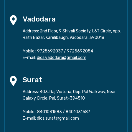
Vadodara
Address: 2nd Floor, 9 Shivali Society, L&T Circle, opp.
Ratri Bazar, Karelibaugh, Vadodara, 390018
Mobile :
9725692037
/
9725692054
E-mail:
dics.vadodara@gmail.com
Surat
Address: 403, Raj Victoria, Opp. Pal Walkway, Near
Galaxy Circle, Pal, Surat-394510
Mobile :
8401031583
/
8401031587
E-mail:
dics.surat@gmail.com