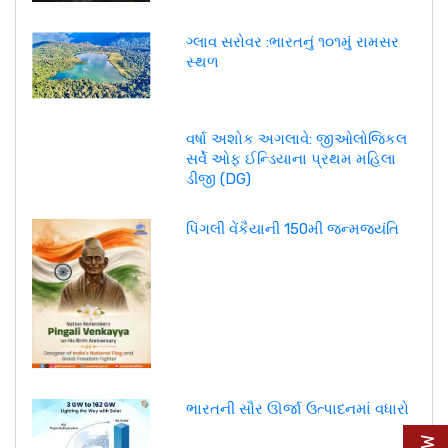
ગ્લાવ સરોવર :ભારતનું ૧૦૧મું રામસર
સ્થળ
વર્ષા અશોક અગલાવે: જીઓલોજિકલ
સર્વે ઓફ ઈન્ડિયાના પ્રથમ મહિલા
ડીજી (DG)
પિંગલી વેંકૈયાની 150મી જન્મજયંતિ
ભારતની સૌર ઊર્જા ઉત્પાદનમાં વધારો