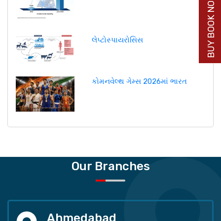
BUY BOOK NOW
લેપ્ટોસ્પાયરોસિસ
કોમનવેલ્થ ગેમ્સ 2026માં ભારત
Our Branches
Ahmedabad