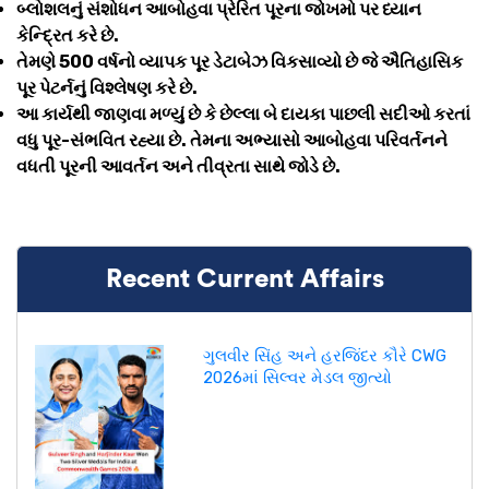
બ્લોશલનું સંશોધન આબોહવા પ્રેરિત પૂરના જોખમો પર ધ્યાન
કેન્દ્રિત કરે છે.
તેમણે 500 વર્ષનો વ્યાપક પૂર ડેટાબેઝ વિકસાવ્યો છે જે ઐતિહાસિક
પૂર પેટર્નનું વિશ્લેષણ કરે છે.
આ કાર્યથી જાણવા મળ્યું છે કે છેલ્લા બે દાયકા પાછલી સદીઓ કરતાં
વધુ પૂર-સંભવિત રહ્યા છે. તેમના અભ્યાસો આબોહવા પરિવર્તનને
વધતી પૂરની આવર્તન અને તીવ્રતા સાથે જોડે છે.
Recent Current Affairs
ગુલવીર સિંહ અને હરજિંદર કૌરે CWG
2026માં સિલ્વર મેડલ જીત્યો