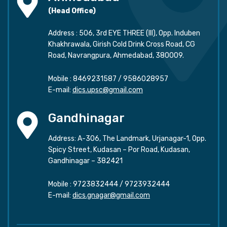
(Head Office)
Address : 506, 3rd EYE THREE (III), Opp. Induben
Khakhrawala, Girish Cold Drink Cross Road, CG
Road, Navrangpura, Ahmedabad, 380009.
Mobile :
8469231587
/
9586028957
E-mail:
dics.upsc@gmail.com
Gandhinagar
Address: A-306, The Landmark, Urjanagar-1, Opp.
Spicy Street, Kudasan – Por Road, Kudasan,
Gandhinagar – 382421
Mobile :
9723832444
/
9723932444
E-mail:
dics.gnagar@gmail.com