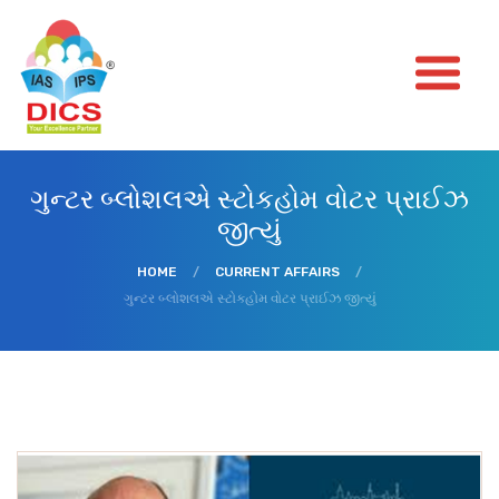
ગુન્ટર બ્લોશલએ સ્ટોકહોમ વોટર પ્રાઈઝ
જીત્યું
HOME
/
CURRENT AFFAIRS
/
ગુન્ટર બ્લોશલએ સ્ટોકહોમ વોટર પ્રાઈઝ જીત્યું