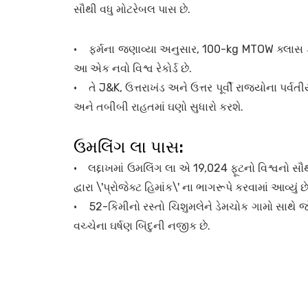
સૌથી વધુ મોટરેબલ પાસ છે.
• ફર્મના જણાવ્યા અનુસાર, 100-kg MTOW ક્લાસ ડ્
આ એક નવો વિશ્વ રેકોર્ડ છે.
• તે J&K, ઉત્તરાખંડ અને ઉત્તર પૂર્વી રાજ્યોના પર્
અને તબીબી રાહતમાં ઘણો સુધારો કરશે.
ઉમલિંગ લા પાસ:
• લદ્દાખમાં ઉમલિંગ લા એ 19,024 ફૂટનો વિશ્વનો સૌથી
દ્વારા \'પ્રોજેક્ટ હિમાંક\' ના ભાગરૂપે કરવામાં આવ્યું છ
• 52-કિમીનો રસ્તો ચિશુમલેને ડેમચોક ગામો સાથે જ
વચ્ચેના ઘર્ષણ બિંદુની નજીક છે.