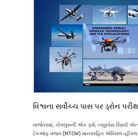
વિશ્વના સર્વોચ્ચ પાસ પર ડ્રોન પરીક
તાજેતરમાં, બેંગલુરુની એક ફર્મ, ન્યૂસ્પેસ રિસર્ચ 
ટેકઓફ વજન (MTOW) માનવરહિત એરિયલ વ્હીકલ (UAV)ન