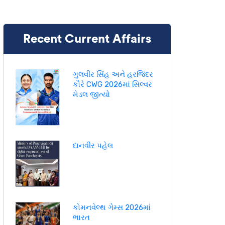
Recent Current Affairs
ગુલવીર સિંહ અને હરજિંદર
કૌરે CWG 2026માં સિલ્વર
મેડલ જીત્યો
દાનવીર પહેલ
કોમનવેલ્થ ગેમ્સ 2026માં
ભારત