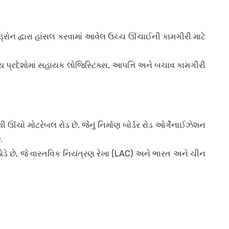
રોન દ્વારા હાંસલ કરવામાં આવેલ ઉચ્ચ ઊંચાઈની કામગીરી માટે
વતીય પ્રદેશોમાં સહાયક લોજિસ્ટિક્સ, આપત્તિ અને બચાવ કામગીરી
 ઊંચો મોટરેબલ રોડ છે, જેનું નિર્માણ બોર્ડર રોડ ઓર્ગેનાઈઝેશન
ે.
ોડે છે, જે વાસ્તવિક નિયંત્રણ રેખા (LAC) અને ભારત અને ચીન