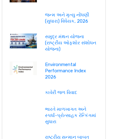
જન્મ અને મૃત્યુ નોંધણી
(સુધારા) વિધેયક, 2026
સમુદ્ર મંથન યોજના
(રાષ્ટ્રીય ઓફશોર સંશોધન
યોજના)
Environmental
Performance Index
2026
કાવેરી જળ વિવાદ
ભારતે માળખાગત અને
સ્પર્ધા-પ્રોત્સાહક રેન્કિંગમાં
સુધારા
રાષ્ટ્રીય સન્માન બાબત