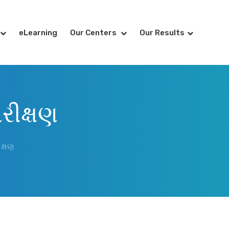
eLearning
Our Centers
Our Results
પરીક્ષણ
ીક્ષણ