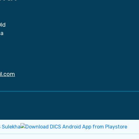
Old
da
il.com