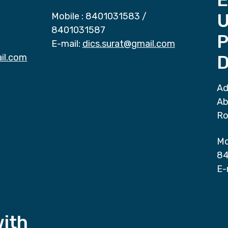
Mobile :
8401031583
/
8401031587
P
E-mail:
dics.surat@gmail.com
il.com
D
Ad
Ab
Ro
Mo
84
E-
with