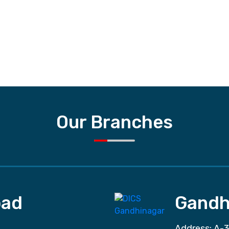
Our Branches
ad
Gandh
Address: A-3