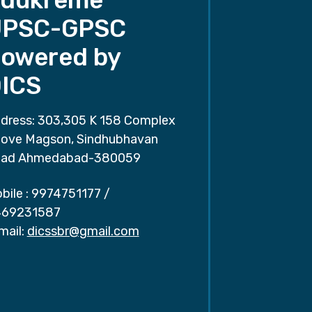
UPSC-GPSC
owered by
ICS
dress: 303,305 K 158 Complex
ove Magson, Sindhubhavan
ad Ahmedabad-380059
bile :
9974751177
/
69231587
mail:
dicssbr@gmail.com