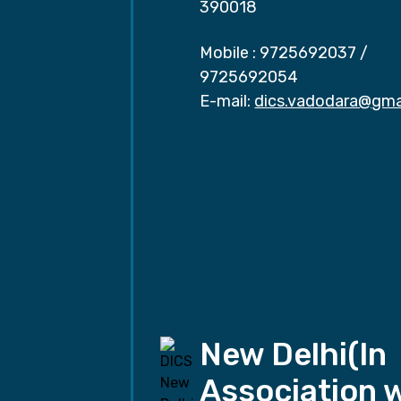
390018
Mobile :
9725692037
/
9725692054
E-mail:
dics.vadodara@gma
New Delhi(In
Association 