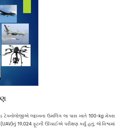
્ષણ
એન્ડ ટેક્નોલોજીએ લદ્દાખના ઉમલિંગ લા પાસ ખાતે 100-kg મેક્સ
ું 19,024 ફૂટની ઊંચાઈએ પરીક્ષણ કર્યું હતું, જે વિશ્વમાં