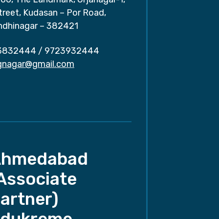
treet, Kudasan – Por Road,
ndhinagar – 382421
3832444
/
9723932444
.gnagar@gmail.com
Ahmedabad
Associate
artner)
dukreme