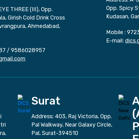
Opp. Spicy S
EYE THREE (III), Opp.
Kudasan, Ga
a, Girish Cold Drink Cross
vrangpura, Ahmedabad,
Mobile :
972
E-mail:
dics
87
/
9586028957
gmail.com
Surat
(
i
Address: 403, Raj Victoria, Opp.
P
tri
Pal Walkway, Near Galaxy Circle,
ra,
Pal, Surat-394510
E