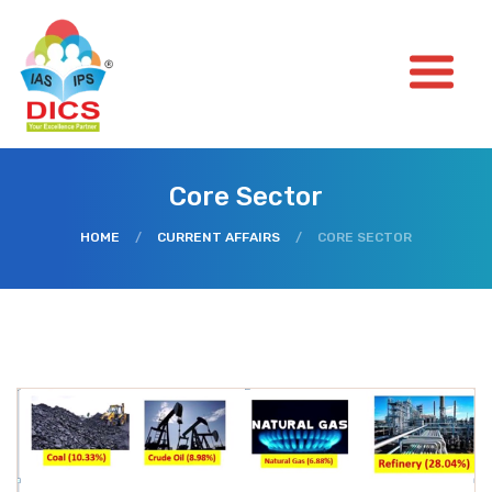
Core Sector
HOME
/
CURRENT AFFAIRS
/
CORE SECTOR