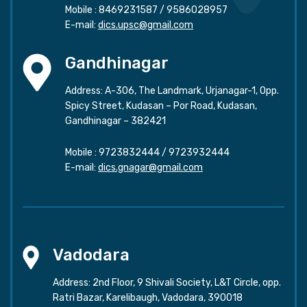
Mobile :
8469231587
/
9586028957
E-mail:
dics.upsc@gmail.com
Gandhinagar
Address: A-306, The Landmark, Urjanagar-1, Opp.
Spicy Street, Kudasan – Por Road, Kudasan,
Gandhinagar – 382421
Mobile :
9723832444
/
9723932444
E-mail:
dics.gnagar@gmail.com
Vadodara
Address: 2nd Floor, 9 Shivali Society, L&T Circle, opp.
Ratri Bazar, Karelibaugh, Vadodara, 390018