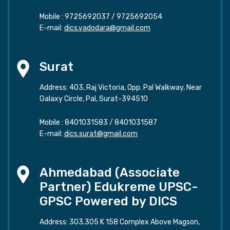
Mobile :
9725692037
/
9725692054
E-mail:
dics.vadodara@gmail.com
Surat
Address: 403, Raj Victoria, Opp. Pal Walkway, Near
Galaxy Circle, Pal, Surat-394510
Mobile :
8401031583
/
8401031587
E-mail:
dics.surat@gmail.com
Ahmedabad (Associate
Partner) Edukreme UPSC-
GPSC Powered by DICS
Address: 303,305 K 158 Complex Above Magson,