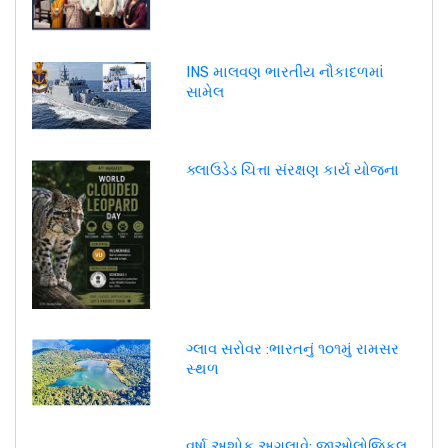
INS માલવણ ભારતીય નૌકાદળમાં
સામેલ
ક્લાઉડેડ ચિત્તા સંરક્ષણ કાર્ય યોજના
ગ્લાવ સરોવર :ભારતનું ૧૦૧મું રામસર
સ્થળ
વર્ષા અશોક અગલાવે: જીઓલોજિકલ