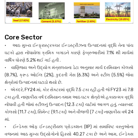
Core Sector
• આઠ મુખ્ય ઈન્ફ્રાસ્ટ્રક્ચર ઈન્ડસ્ટ્રીઝના ઉત્પાદનમાં વૃદ્ધિ તેના પાંચ
ઘટકો દ્વારા નોંધાયેલા ક્રમિક બગાડને કારણે ફેબ્રુઆરીમાં 7.1% થી માર્ચમાં
વાર્ષિક ધોરણે 5.2% થઈ ગઈ હતી .
• વાણિજ્ય અને ઉદ્યોગ મંત્રાલયના ડેટા અનુસાર માર્ચ દરમિયાન કોલસો
(8.7%), ક્રૂડ ઓઈલ (2%), કુદરતી ગેસ (6.3%) અને સ્ટીલ (5.5%) જેવા
ક્ષેત્રોમાં ઉત્પાદનમાં ઘટાડો થયો છે.
• એકંદરે, FY24 માં, કોર સેક્ટરમાં વૃદ્ધિ 7.5 ટકા રહી હતી જે FY23 માં 7.8
ટકા હતી. નાણાકીય વર્ષ દરમિયાન તમામ આઠ ઘટક ક્ષેત્રોએ હકારાત્મક વૃદ્ધિ
નોંધાવી હતી જેમાં સ્ટીલનું ઉત્પાદન (12.3 ટકા) ચાર્ટમાં આગળ હતું, ત્યારબાદ
કોલસો (11.7 ટકા), સિમેન્ટ (9.1 ટકા) અને વીજળી (7 ટકા) નાણાકીય વર્ષ 24
માં.
• ઈન્ડેક્સ ઓફ ઈન્ડસ્ટ્રીયલ પ્રોડક્શન (IIP) માં સમાવિષ્ટ વસ્તુઓના
વજનમાં આઠ મુખ્ય ઉદ્યોગોનો હિસ્સો 40.27 ટકા છે અને આમ, ઈન્ડેક્સ