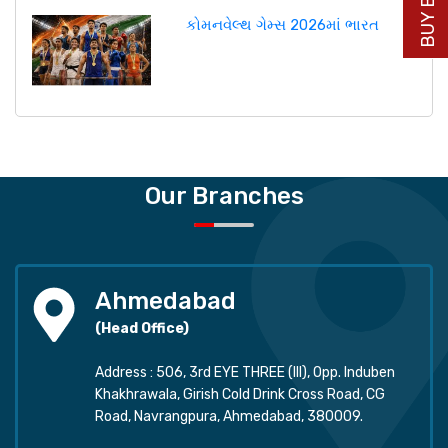
કોમનવેલ્થ ગેમ્સ 2026માં ભારત
Our Branches
Ahmedabad
(Head Office)
Address : 506, 3rd EYE THREE (III), Opp. Induben
Khakhrawala, Girish Cold Drink Cross Road, CG
Road, Navrangpura, Ahmedabad, 380009.