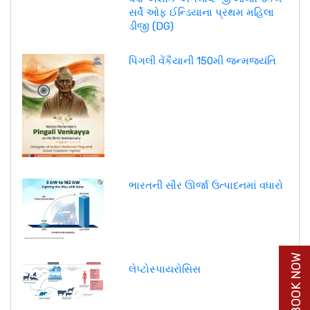
સર્વે ઓફ ઈન્ડિયાના પ્રથમ મહિલા
ડીજી (DG)
પિંગલી વેંકૈયાની 150મી જન્મજયંતિ
ભારતની સૌર ઊર્જા ઉત્પાદનમાં વધારો
BUY BOOK NOW
લેપ્ટોસ્પાયરોસિસ