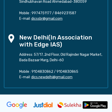
Sindhubhavan Road Ahmedabad-380059
Mobile :
9974751177
/
8469231587
E-mail:
dicssbr@gmail.com
New Delhi(In Association
with Edge IAS)
Address: 57/17, 2nd Floor, Old Rajinder Nagar Market,
Bada Bazaar Marg, Delhi-60
Mobile :
9104830862
/
9104830865
E-mail:
dics.newdelhi@gmail.com