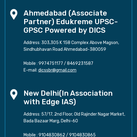
Ahmedabad (Associate
Partner) Edukreme UPSC-
GPSC Powered by DICS
Address: 303,305 K 158 Complex Above Magson,
Sindhubhavan Road Ahmedabad-380059
Mobile :
9974751177
/
8469231587
E-mail:
dicssbr@gmail.com
New Delhi(In Association
with Edge IAS)
Address: 57/17, 2nd Floor, Old Rajinder Nagar Market,
Bada Bazaar Marg, Delhi-60
Mobile :
9104830862
/
9104830865