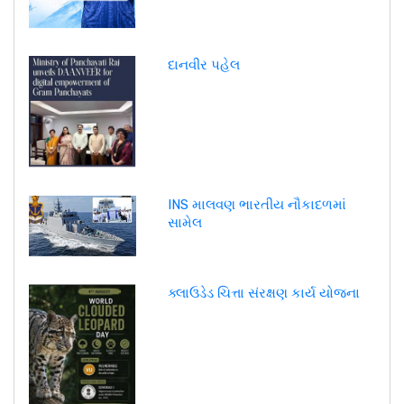
દાનવીર પહેલ
INS માલવણ ભારતીય નૌકાદળમાં
સામેલ
ક્લાઉડેડ ચિત્તા સંરક્ષણ કાર્ય યોજના