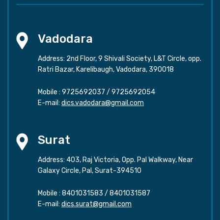
Vadodara
Address: 2nd Floor, 9 Shivali Society, L&T Circle, opp.
Ratri Bazar, Karelibaugh, Vadodara, 390018
Mobile :
9725692037
/
9725692054
E-mail:
dics.vadodara@gmail.com
Surat
Address: 403, Raj Victoria, Opp. Pal Walkway, Near
Galaxy Circle, Pal, Surat-394510
Mobile :
8401031583
/
8401031587
E-mail:
dics.surat@gmail.com