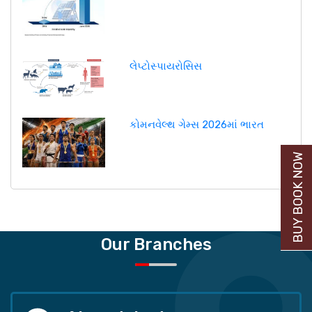
લેપ્ટોસ્પાયરોસિસ
કોમનવેલ્થ ગેમ્સ 2026માં ભારત
BUY BOOK NOW
Our Branches