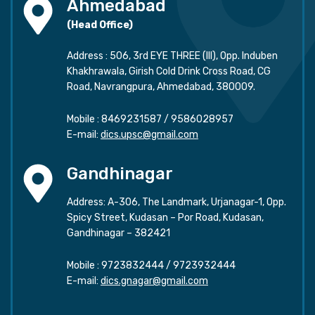
Ahmedabad
(Head Office)
Address : 506, 3rd EYE THREE (III), Opp. Induben
Khakhrawala, Girish Cold Drink Cross Road, CG
Road, Navrangpura, Ahmedabad, 380009.
Mobile :
8469231587
/
9586028957
E-mail:
dics.upsc@gmail.com
Gandhinagar
Address: A-306, The Landmark, Urjanagar-1, Opp.
Spicy Street, Kudasan – Por Road, Kudasan,
Gandhinagar – 382421
Mobile :
9723832444
/
9723932444
E-mail:
dics.gnagar@gmail.com