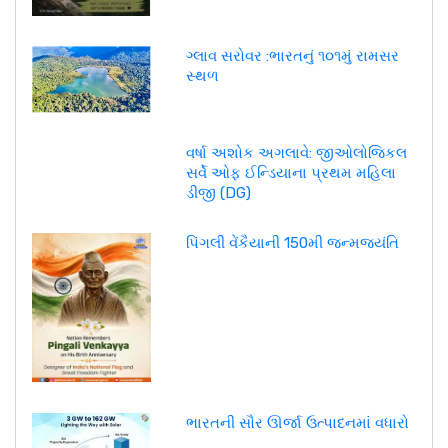
ગ્લાવ સરોવર :ભારતનું ૧૦૧મું રામસર
સ્થળ
વર્ષા અશોક અગલાવે: જીઓલોજિકલ
સર્વે ઓફ ઈન્ડિયાના પ્રથમ મહિલા
ડીજી (DG)
પિંગલી વેંકૈયાની 150મી જન્મજયંતિ
ભારતની સૌર ઊર્જા ઉત્પાદનમાં વધારો