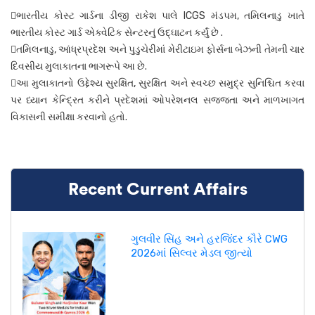
ભારતીય કોસ્ટ ગાર્ડના ડીજી રાકેશ પાલે ICGS મંડપમ, તમિલનાડુ ખાતે
ભારતીય કોસ્ટ ગાર્ડ એક્વેટિક સેન્ટરનું ઉદ્ઘાટન કર્યું છે .
તમિલનાડુ, આંધ્રપ્રદેશ અને પુડુચેરીમાં મેરીટાઇમ ફોર્સના બેઝની તેમની ચાર
દિવસીય મુલાકાતના ભાગરૂપે આ છે.
આ મુલાકાતનો ઉદ્દેશ્ય સુરક્ષિત, સુરક્ષિત અને સ્વચ્છ સમુદ્ર સુનિશ્ચિત કરવા
પર ધ્યાન કેન્દ્રિત કરીને પ્રદેશમાં ઓપરેશનલ સજ્જતા અને માળખાગત
વિકાસની સમીક્ષા કરવાનો હતો.
Recent Current Affairs
ગુલવીર સિંહ અને હરજિંદર કૌરે CWG
2026માં સિલ્વર મેડલ જીત્યો