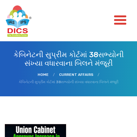
કેબિનેટની સુપ્રીમ કોર્ટમાં 38સભ્યોની
સંખ્યા વધારવાના બિલને મંજૂરી
HOME
/
CURRENT AFFAIRS
/
કેબિનેટની સુપ્રીમ કોર્ટમાં 38સભ્યોની સંખ્યા વધારવાના બિલને મંજૂરી