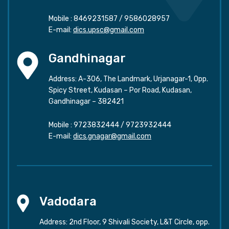
Mobile :
8469231587
/
9586028957
E-mail:
dics.upsc@gmail.com
Gandhinagar
Address: A-306, The Landmark, Urjanagar-1, Opp.
Spicy Street, Kudasan – Por Road, Kudasan,
Gandhinagar – 382421
Mobile :
9723832444
/
9723932444
E-mail:
dics.gnagar@gmail.com
Vadodara
Address: 2nd Floor, 9 Shivali Society, L&T Circle, opp.