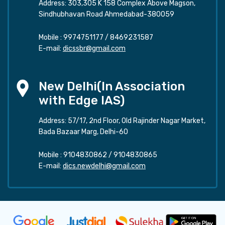
Address: 303,305 K 158 Complex Above Magson,
Sindhubhavan Road Ahmedabad-380059
Mobile :
9974751177
/
8469231587
E-mail:
dicssbr@gmail.com
New Delhi(In Association
with Edge IAS)
Address: 57/17, 2nd Floor, Old Rajinder Nagar Market,
Bada Bazaar Marg, Delhi-60
Mobile :
9104830862
/
9104830865
E-mail:
dics.newdelhi@gmail.com