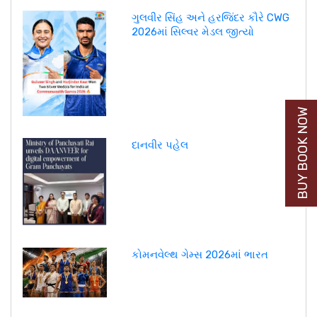
ગુલવીર સિંહ અને હરજિંદર કૌરે CWG
2026માં સિલ્વર મેડલ જીત્યો
BUY BOOK NOW
દાનવીર પહેલ
કોમનવેલ્થ ગેમ્સ 2026માં ભારત