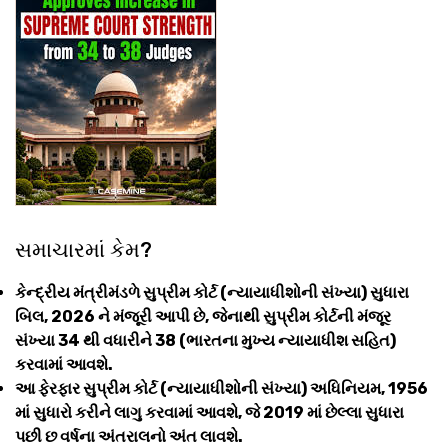
સમાચારમાં કેમ?
કેન્દ્રીય મંત્રીમંડળે સુપ્રીમ કોર્ટ (ન્યાયાધીશોની સંખ્યા) સુધારા
બિલ, 2026 ને મંજૂરી આપી છે, જેનાથી સુપ્રીમ કોર્ટની મંજૂર
સંખ્યા 34 થી વધારીને 38 (ભારતના મુખ્ય ન્યાયાધીશ સહિત)
કરવામાં આવશે.
આ ફેરફાર સુપ્રીમ કોર્ટ (ન્યાયાધીશોની સંખ્યા) અધિનિયમ, 1956
માં સુધારો કરીને લાગુ કરવામાં આવશે, જે 2019 માં છેલ્લા સુધારા
પછી છ વર્ષના અંતરાલનો અંત લાવશે.