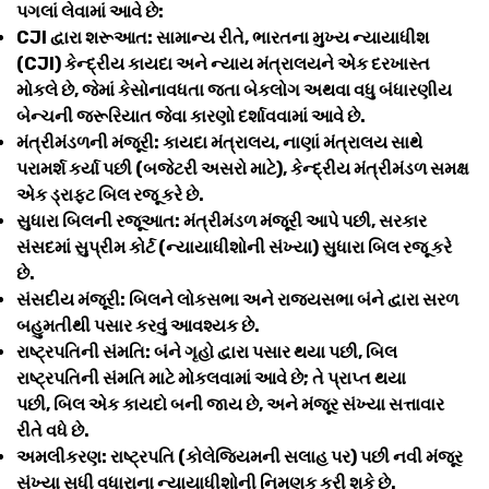
પગલાં લેવામાં આવે છે:
CJI દ્વારા શરૂઆત: સામાન્ય રીતે, ભારતના મુખ્ય ન્યાયાધીશ
(CJI) કેન્દ્રીય કાયદા અને ન્યાય મંત્રાલયને એક દરખાસ્ત
મોકલે છે, જેમાં કેસોનાવધતા જતા બેકલોગ અથવા વધુ બંધારણીય
બેન્ચની જરૂરિયાત જેવા કારણો દર્શાવવામાં આવે છે.
મંત્રીમંડળની મંજૂરી: કાયદા મંત્રાલય, નાણાં મંત્રાલય સાથે
પરામર્શ કર્યા પછી (બજેટરી અસરો માટે), કેન્દ્રીય મંત્રીમંડળ સમક્ષ
એક ડ્રાફ્ટ બિલ રજૂ કરે છે.
સુધારા બિલની રજૂઆત: મંત્રીમંડળ મંજૂરી આપે પછી, સરકાર
સંસદમાં સુપ્રીમ કોર્ટ (ન્યાયાધીશોની સંખ્યા) સુધારા બિલ રજૂ કરે
છે.
સંસદીય મંજૂરી: બિલને લોકસભા અને રાજ્યસભા બંને દ્વારા સરળ
બહુમતીથી પસાર કરવું આવશ્યક છે.
રાષ્ટ્રપતિની સંમતિ: બંને ગૃહો દ્વારા પસાર થયા પછી, બિલ
રાષ્ટ્રપતિની સંમતિ માટે મોકલવામાં આવે છે; તે પ્રાપ્ત થયા
પછી, બિલ એક કાયદો બની જાય છે, અને મંજૂર સંખ્યા સત્તાવાર
રીતે વધે છે.
અમલીકરણ: રાષ્ટ્રપતિ (કોલેજિયમની સલાહ પર) પછી નવી મંજૂર
સંખ્યા સુધી વધારાના ન્યાયાધીશોની નિમણૂક કરી શકે છે.