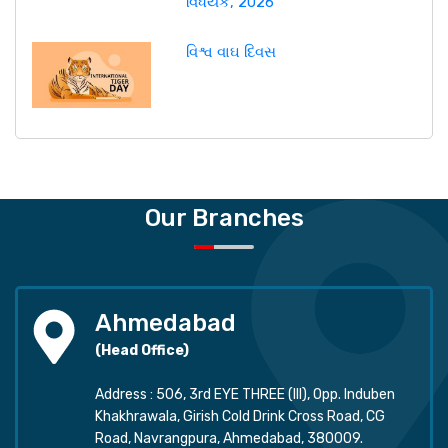
વિધેયક, 2026
વિશ્વ વાઘ દિવસ
Our Branches
Ahmedabad
(Head Office)
Address : 506, 3rd EYE THREE (III), Opp. Induben
Khakhrawala, Girish Cold Drink Cross Road, CG
Road, Navrangpura, Ahmedabad, 380009.