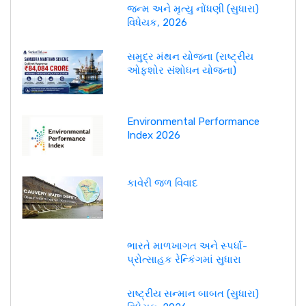
જન્મ અને મૃત્યુ નોંધણી (સુધારા)
વિધેયક, 2026
સમુદ્ર મંથન યોજના (રાષ્ટ્રીય
ઓફશોર સંશોધન યોજના)
Environmental Performance
Index 2026
કાવેરી જળ વિવાદ
ભારતે માળખાગત અને સ્પર્ધા-
પ્રોત્સાહક રેન્કિંગમાં સુધારા
રાષ્ટ્રીય સન્માન બાબત (સુધારા)