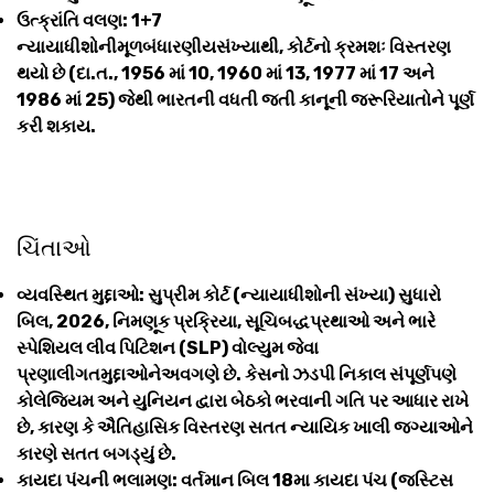
ઉત્ક્રાંતિ વલણ: 1+7 ​​
ન્યાયાધીશોનીમૂળબંધારણીયસંખ્યાથી, કોર્ટનો ક્રમશઃ વિસ્તરણ
થયો છે (દા.ત., 1956 માં 10, 1960 માં 13, 1977 માં 17 અને
1986 માં 25) જેથી ભારતની વધતી જતી કાનૂની જરૂરિયાતોને પૂર્ણ
કરી શકાય.
ચિંતાઓ
વ્યવસ્થિત મુદ્દાઓ: સુપ્રીમ કોર્ટ (ન્યાયાધીશોની સંખ્યા) સુધારો
બિલ, 2026, નિમણૂક પ્રક્રિયા, સૂચિબદ્ધપ્રથાઓ અને ભારે
સ્પેશિયલ લીવ પિટિશન (SLP) વોલ્યુમ જેવા
પ્રણાલીગતમુદ્દાઓનેઅવગણે છે. કેસનો ઝડપી નિકાલ સંપૂર્ણપણે
કોલેજિયમ અને યુનિયન દ્વારા બેઠકો ભરવાની ગતિ પર આધાર રાખે
છે, કારણ કે ઐતિહાસિક વિસ્તરણ સતત ન્યાયિક ખાલી જગ્યાઓને
કારણે સતત બગડ્યું છે.
કાયદા પંચની ભલામણ: વર્તમાન બિલ 18મા કાયદા પંચ (જસ્ટિસ