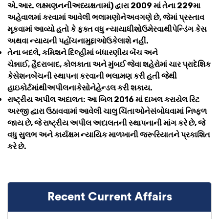
એ.આર. લક્ષ્મણનનીઅધ્યક્ષતામાં) દ્વારા 2009 માં તેના 229મા
અહેવાલમાં કરવામાં આવેલી ભલામણોનેઅવગણે છે, જેમાં પ્રસ્તાવ
મૂકવામાં આવ્યો હતો કે ફક્ત વધુ ન્યાયાધીશોઉમેરવાથીપેન્ડિંગ કેસ
અથવા ન્યાયની પહોંચનામુદ્દાઓઉકેલાશે નહીં.
તેના બદલે, કમિશને દિલ્હીમાં બંધારણીય બેંચ અને
ચેન્નાઈ, હૈદરાબાદ, કોલકાતા અને મુંબઈ જેવા શહેરોમાં ચાર પ્રાદેશિક
કેસેશનબેંચની સ્થાપના કરવાની ભલામણ કરી હતી જેથી
હાઇકોર્ટમાંથીઅપીલનાકેસોનેહેન્ડલ કરી શકાય.
રાષ્ટ્રીય અપીલ અદાલત: આ બિલ 2016 માં દાખલ કરાયેલ રિટ
અરજી દ્વારા ઉઠાવવામાં આવેલી ચાલુ ચિંતાઓનેસંબોધવામાં નિષ્ફળ
જાય છે, જે રાષ્ટ્રીય અપીલ અદાલતની સ્થાપનાની માંગ કરે છે, જે
વધુ સુલભ અને કાર્યક્ષમ ન્યાયિક માળખાની જરૂરિયાતને પ્રકાશિત
કરે છે.
Recent Current Affairs