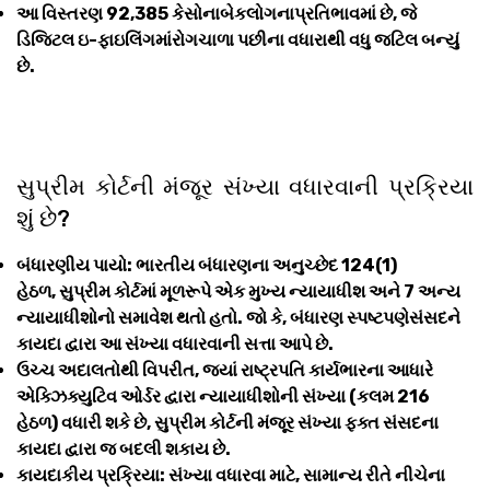
આ વિસ્તરણ 92,385 કેસોનાબેકલોગનાપ્રતિભાવમાં છે, જે
ડિજિટલ ઇ-ફાઇલિંગમાંરોગચાળા પછીના વધારાથી વધુ જટિલ બન્યું
છે.
સુપ્રીમ કોર્ટની મંજૂર સંખ્યા વધારવાની પ્રક્રિયા
શું છે?
બંધારણીય પાયો: ભારતીય બંધારણના અનુચ્છેદ 124(1)
હેઠળ, સુપ્રીમ કોર્ટમાં મૂળરૂપે એક મુખ્ય ન્યાયાધીશ અને 7 અન્ય
ન્યાયાધીશોનો સમાવેશ થતો હતો. જો કે, બંધારણ સ્પષ્ટપણેસંસદને
કાયદા દ્વારા આ સંખ્યા વધારવાની સત્તા આપે છે.
ઉચ્ચ અદાલતોથી વિપરીત, જ્યાં રાષ્ટ્રપતિ કાર્યભારના આધારે
એક્ઝિક્યુટિવ ઓર્ડર દ્વારા ન્યાયાધીશોની સંખ્યા (કલમ 216
હેઠળ) વધારી શકે છે, સુપ્રીમ કોર્ટની મંજૂર સંખ્યા ફક્ત સંસદના
કાયદા દ્વારા જ બદલી શકાય છે.
કાયદાકીય પ્રક્રિયા: સંખ્યા વધારવા માટે, સામાન્ય રીતે નીચેના