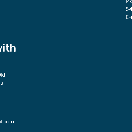
Mo
84
E-
with
Old
da
il.com