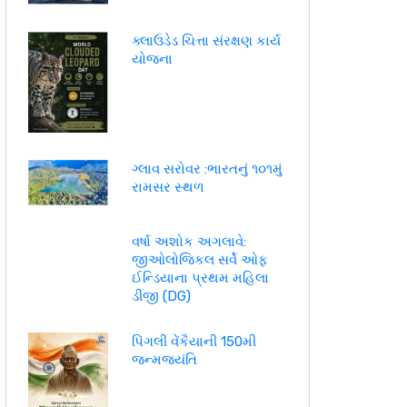
ક્લાઉડેડ ચિત્તા સંરક્ષણ કાર્ય
યોજના
ગ્લાવ સરોવર :ભારતનું ૧૦૧મું
રામસર સ્થળ
વર્ષા અશોક અગલાવે:
જીઓલોજિકલ સર્વે ઓફ
ઈન્ડિયાના પ્રથમ મહિલા
ડીજી (DG)
પિંગલી વેંકૈયાની 150મી
જન્મજયંતિ