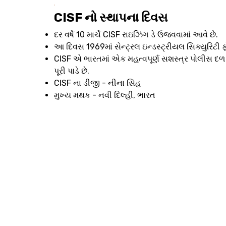
CISF નો સ્થાપના દિવસ
દર વર્ષે 10 માર્ચે CISF રાઇઝિંગ ડે ઉજવવામાં આવે છે.
આ દિવસ 1969માં સેન્ટ્રલ ઇન્ડસ્ટ્રીયલ સિક્યુરિટી ફો
CISF એ ભારતમાં એક મહત્વપૂર્ણ સશસ્ત્ર પોલીસ દળ છે 
પૂરી પાડે છે.
CISF ના ડીજી - નીના સિંહ
મુખ્ય મથક - નવી દિલ્હી, ભારત