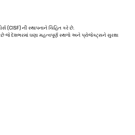
ર્સ (CISF) ની સ્થાપનાને ચિહિત કરે છે.
જે દેશભરમાં ઘણા મહત્વપૂર્ણ સ્થળો અને પ્રોજેક્ટ્સને સુરક્ષા