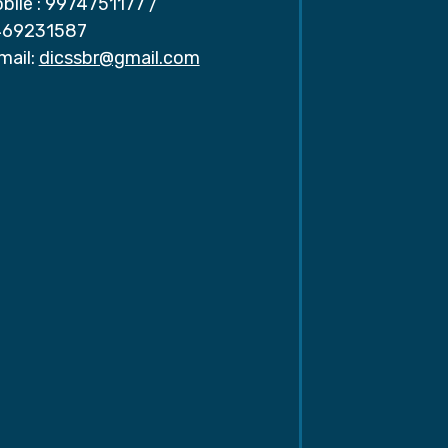
bile :
9974751177
/
69231587
mail:
dicssbr@gmail.com