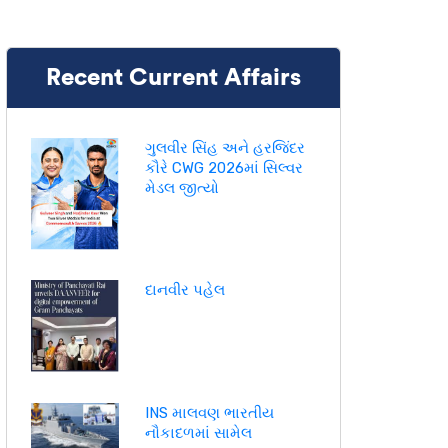
Recent Current Affairs
ગુલવીર સિંહ અને હરજિંદર
કૌરે CWG 2026માં સિલ્વર
મેડલ જીત્યો
દાનવીર પહેલ
INS માલવણ ભારતીય
નૌકાદળમાં સામેલ