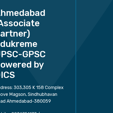
Ahmedabad
Associate
artner)
dukreme
UPSC-GPSC
owered by
ICS
dress: 303,305 K 158 Complex
ove Magson, Sindhubhavan
ad Ahmedabad-380059