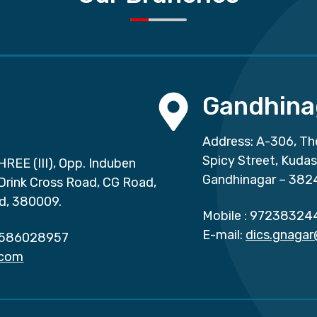
Gandhina
Address: A-306, Th
Spicy Street, Kuda
HREE (III), Opp. Induben
Gandhinagar – 382
 Drink Cross Road, CG Road,
d, 380009.
Mobile :
97238324
E-mail:
dics.gnaga
586028957
.com