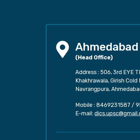
Ahmedabad
(Head Office)
Address : 506, 3rd EYE T
Khakhrawala, Girish Cold
Navrangpura, Ahmedaba
Mobile :
8469231587
/
9
E-mail:
dics.upsc@gmail