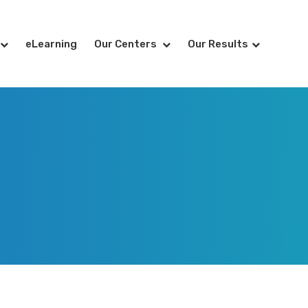
eLearning
Our Centers
Our Results