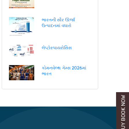
ભારતની સૌર ઊર્જા
ઉત્પાદનમાં વધારો
લેપ્ટોસ્પાયરોસિસ
કોમનવેલ્થ ગેમ્સ 2026માં
ભારત
BUY BOOK NOW