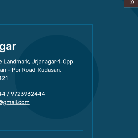
gar
e Landmark, Urjanagar-1, Opp.
san – Por Road, Kudasan,
421
44
/
9723932444
r@gmail.com