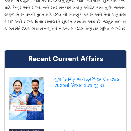
કલમ 148 હેઠળ કાર્ય કરે છે. CAGનું મુખ્ય કાર્ય જવાબદારી સુનિશ્ચિત કરવા
માટે કેન્દ્ર અને રાજ્ય બંને સ્તરે સરકારી ખર્ચનું ઓડિટ કરવાનું છે. ભારતના
રાષ્ટ્રપતિ છ વર્ષની મુદત માટે CAG ની નિમણૂક કરે છે અને તેના અહેવાલો
સંસદ અને રાજ્ય વિધાનસભાઓને સુપરત કરવામાં આવે છે. જાહેર નાણાનો
યોગ્ય રીતે ઉપયોગ થાય તે સુનિશ્ચિત કરવામાં CAG નિર્ણાયક ભૂમિકા ભજવે છે.
Recent Current Affairs
ગુલવીર સિંહ અને હરજિંદર કૌરે CWG
2026માં સિલ્વર મેડલ જીત્યો