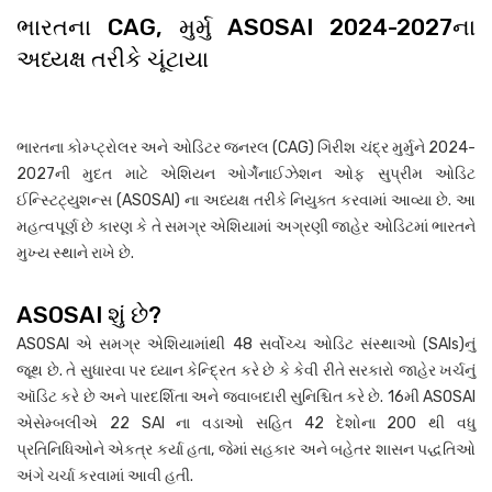
ભારતના CAG, મુર્મુ ASOSAI 2024-2027ના
અધ્યક્ષ તરીકે ચૂંટાયા
ભારતના કોમ્પ્ટ્રોલર અને ઓડિટર જનરલ (CAG) ગિરીશ ચંદ્ર મુર્મુને 2024-
2027ની મુદત માટે એશિયન ઓર્ગેનાઈઝેશન ઓફ સુપ્રીમ ઓડિટ
ઈન્સ્ટિટ્યુશન્સ (ASOSAI) ના અધ્યક્ષ તરીકે નિયુક્ત કરવામાં આવ્યા છે. આ
મહત્વપૂર્ણ છે કારણ કે તે સમગ્ર એશિયામાં અગ્રણી જાહેર ઓડિટમાં ભારતને
મુખ્ય સ્થાને રાખે છે.
ASOSAI શું છે?
ASOSAI એ સમગ્ર એશિયામાંથી 48 સર્વોચ્ચ ઓડિટ સંસ્થાઓ (SAIs)નું
જૂથ છે. તે સુધારવા પર ધ્યાન કેન્દ્રિત કરે છે કે કેવી રીતે સરકારો જાહેર ખર્ચનું
ઑડિટ કરે છે અને પારદર્શિતા અને જવાબદારી સુનિશ્ચિત કરે છે. 16મી ASOSAI
એસેમ્બલીએ 22 SAI ના વડાઓ સહિત 42 દેશોના 200 થી વધુ
પ્રતિનિધિઓને એકત્ર કર્યા હતા, જેમાં સહકાર અને બહેતર શાસન પદ્ધતિઓ
અંગે ચર્ચા કરવામાં આવી હતી.