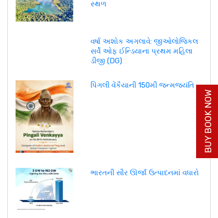
સ્થળ
વર્ષા અશોક અગલાવે: જીઓલોજિકલ
સર્વે ઓફ ઈન્ડિયાના પ્રથમ મહિલા
ડીજી (DG)
પિંગલી વેંકૈયાની 150મી જન્મજયંતિ
BUY BOOK NOW
ભારતની સૌર ઊર્જા ઉત્પાદનમાં વધારો