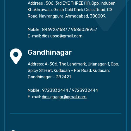
Address : 506, 3rd EYE THREE (III), Opp. Induben
Khakhrawala, Girish Cold Drink Cross Road, CG
Road, Navrangpura, Ahmedabad, 380009.
Mobile :
8469231587
/
9586028957
E-mail:
dics.upsc@gmail.com
Gandhinagar
Address: A-306, The Landmark, Urjanagar-1, Opp.
Spicy Street, Kudasan – Por Road, Kudasan,
Gandhinagar – 382421
Mobile :
9723832444
/
9723932444
E-mail:
dics.gnagar@gmail.com