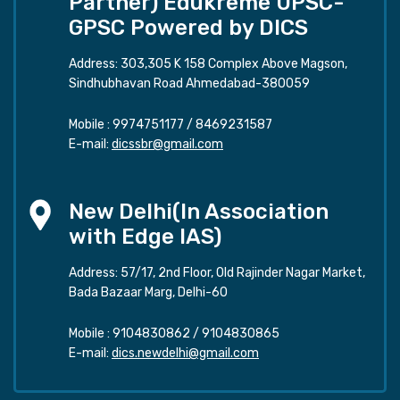
Partner) Edukreme UPSC-
GPSC Powered by DICS
Address: 303,305 K 158 Complex Above Magson,
Sindhubhavan Road Ahmedabad-380059
Mobile :
9974751177
/
8469231587
E-mail:
dicssbr@gmail.com
New Delhi(In Association
with Edge IAS)
Address: 57/17, 2nd Floor, Old Rajinder Nagar Market,
Bada Bazaar Marg, Delhi-60
Mobile :
9104830862
/
9104830865
E-mail:
dics.newdelhi@gmail.com