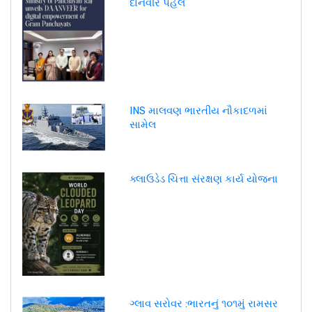
દાનવીર પહેલ
INS માલવણ ભારતીય નૌકાદળમાં
સામેલ
ક્લાઉડેડ ચિત્તા સંરક્ષણ કાર્ય યોજના
ગ્લાવ સરોવર :ભારતનું ૧૦૧મું રામસર