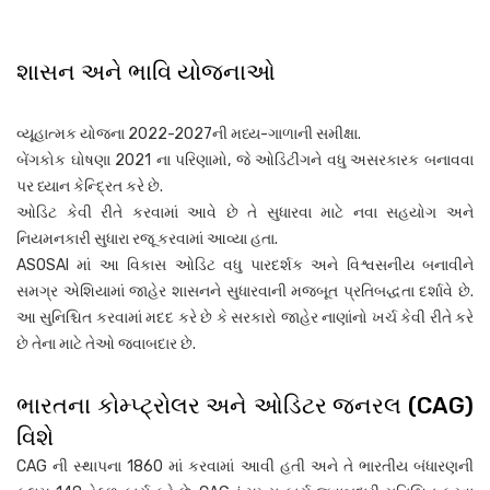
શાસન અને ભાવિ યોજનાઓ
વ્યૂહાત્મક યોજના 2022-2027ની મધ્ય-ગાળાની સમીક્ષા.
બેંગકોક ઘોષણા 2021 ના પરિણામો, જે ઓડિટીંગને વધુ અસરકારક બનાવવા
પર ધ્યાન કેન્દ્રિત કરે છે.
ઓડિટ કેવી રીતે કરવામાં આવે છે તે સુધારવા માટે નવા સહયોગ અને
નિયમનકારી સુધારા રજૂ કરવામાં આવ્યા હતા.
ASOSAI માં આ વિકાસ ઓડિટ વધુ પારદર્શક અને વિશ્વસનીય બનાવીને
સમગ્ર એશિયામાં જાહેર શાસનને સુધારવાની મજબૂત પ્રતિબદ્ધતા દર્શાવે છે.
આ સુનિશ્ચિત કરવામાં મદદ કરે છે કે સરકારો જાહેર નાણાંનો ખર્ચ કેવી રીતે કરે
છે તેના માટે તેઓ જવાબદાર છે.
ભારતના કોમ્પ્ટ્રોલર અને ઓડિટર જનરલ (CAG)
વિશે
CAG ની સ્થાપના 1860 માં કરવામાં આવી હતી અને તે ભારતીય બંધારણની