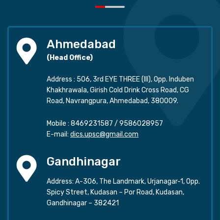
Ahmedabad
(Head Office)
Address : 506, 3rd EYE THREE (III), Opp. Induben
Khakhrawala, Girish Cold Drink Cross Road, CG
Road, Navrangpura, Ahmedabad, 380009.
Mobile :
8469231587
/
9586028957
E-mail:
dics.upsc@gmail.com
Gandhinagar
Address: A-306, The Landmark, Urjanagar-1, Opp.
Spicy Street, Kudasan – Por Road, Kudasan,
Gandhinagar – 382421