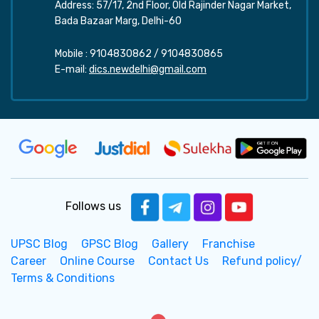
Address: 57/17, 2nd Floor, Old Rajinder Nagar Market,
Bada Bazaar Marg, Delhi-60
Mobile :
9104830862
/
9104830865
E-mail:
dics.newdelhi@gmail.com
Follows us
UPSC Blog
GPSC Blog
Gallery
Franchise
Career
Online Course
Contact Us
Refund policy/
Terms & Conditions