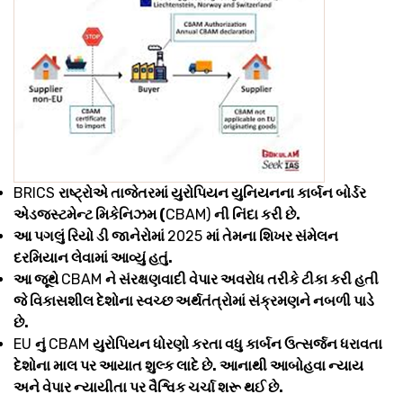
BRICS
રાષ્ટ્રોએ તાજેતરમાં યુરોપિયન યુનિયનના કાર્બન બોર્ડર
એડજસ્ટમેન્ટ મિકેનિઝમ (
CBAM)
ની નિંદા કરી છે.
આ પગલું રિયો ડી જાનેરોમાં
2025
માં તેમના શિખર સંમેલન
દરમિયાન લેવામાં આવ્યું હતું.
આ જૂથે
CBAM
ને સંરક્ષણવાદી વેપાર અવરોધ તરીકે ટીકા કરી હતી
જે વિકાસશીલ દેશોના સ્વચ્છ અર્થતંત્રોમાં સંક્રમણને નબળી પાડે
છે.
EU
નું
CBAM
યુરોપિયન ધોરણો કરતા વધુ કાર્બન ઉત્સર્જન ધરાવતા
દેશોના માલ પર આયાત શુલ્ક લાદે છે. આનાથી આબોહવા ન્યાય
અને વેપાર ન્યાયીતા પર વૈશ્વિક ચર્ચા શરૂ થઈ છે.