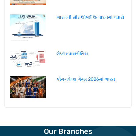
ભારતની સૌર ઊર્જા ઉત્પાદનમાં વધારો
લેપ્ટોસ્પાયરોસિસ
કોમનવેલ્થ ગેમ્સ 2026માં ભારત
Our Branches