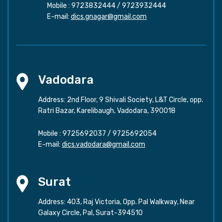
Mobile :
9723832444
/
9723932444
E-mail:
dics.gnagar@gmail.com
Vadodara
Address: 2nd Floor, 9 Shivali Society, L&T Circle, opp.
Ratri Bazar, Karelibaugh, Vadodara, 390018
Mobile :
9725692037
/
9725692054
E-mail:
dics.vadodara@gmail.com
Surat
Address: 403, Raj Victoria, Opp. Pal Walkway, Near
Galaxy Circle, Pal, Surat-394510