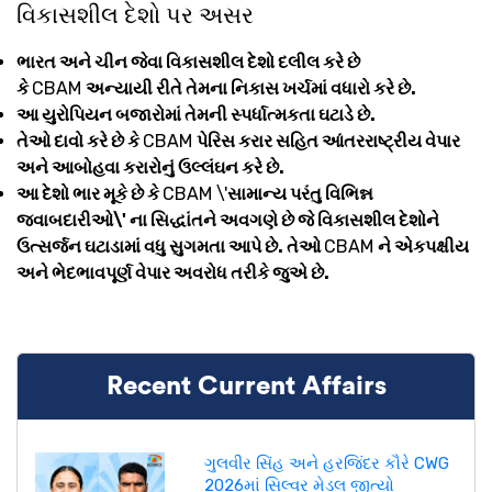
વિકાસશીલ દેશો પર અસર
ભારત અને ચીન જેવા વિકાસશીલ દેશો દલીલ કરે છે
કે
CBAM
અન્યાયી રીતે તેમના નિકાસ ખર્ચમાં વધારો કરે છે.
આ યુરોપિયન બજારોમાં તેમની સ્પર્ધાત્મકતા ઘટાડે છે.
તેઓ દાવો કરે છે કે
CBAM
પેરિસ કરાર સહિત આંતરરાષ્ટ્રીય વેપાર
અને આબોહવા કરારોનું ઉલ્લંઘન કરે છે.
આ દેશો ભાર મૂકે છે કે
CBAM \'
સામાન્ય પરંતુ વિભિન્ન
જવાબદારીઓ\' ના સિદ્ધાંતને અવગણે છે જે વિકાસશીલ દેશોને
ઉત્સર્જન ઘટાડામાં વધુ સુગમતા આપે છે. તેઓ
CBAM
ને એકપક્ષીય
અને ભેદભાવપૂર્ણ વેપાર અવરોધ તરીકે જુએ છે.
Recent Current Affairs
ગુલવીર સિંહ અને હરજિંદર કૌરે CWG
2026માં સિલ્વર મેડલ જીત્યો