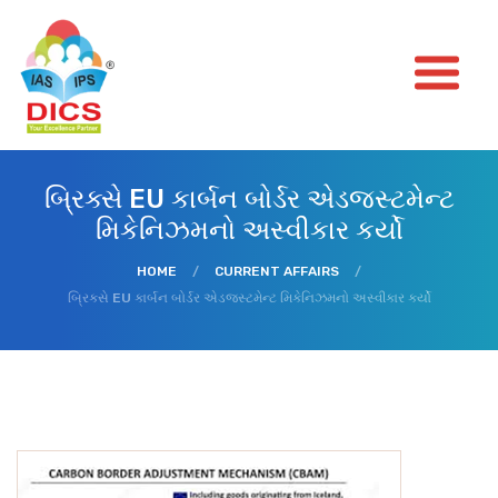
બ્રિક્સે EU કાર્બન બોર્ડર એડજસ્ટમેન્ટ
મિકેનિઝમનો અસ્વીકાર કર્યો
HOME
/
CURRENT AFFAIRS
/
બ્રિક્સે EU કાર્બન બોર્ડર એડજસ્ટમેન્ટ મિકેનિઝમનો અસ્વીકાર કર્યો