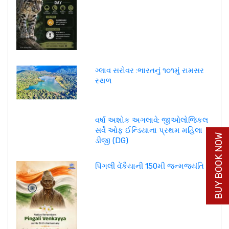
ગ્લાવ સરોવર :ભારતનું ૧૦૧મું રામસર
સ્થળ
વર્ષા અશોક અગલાવે: જીઓલોજિકલ
સર્વે ઓફ ઈન્ડિયાના પ્રથમ મહિલા
BUY BOOK NOW
ડીજી (DG)
પિંગલી વેંકૈયાની 150મી જન્મજયંતિ