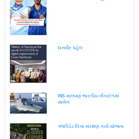
દાનવીર પહેલ
INS માલવણ ભારતીય નૌકાદળમાં
સામેલ
ક્લાઉડેડ ચિત્તા સંરક્ષણ કાર્ય યોજના