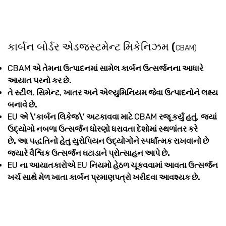
કાર્બન બોર્ડર એડજસ્ટમેન્ટ મિકેનિઝમ (
CBAM)
CBAM
એ તેમના ઉત્પાદનમાં સામેલ કાર્બન ઉત્સર્જનના આધારે
આયાત પરનો કર છે.
તે સ્ટીલ
,
સિમેન્ટ
,
ખાતર અને એલ્યુમિનિયમ જેવા ઉત્પાદનોને લક્ષ્ય
બનાવે છે.
EU
એ \'કાર્બન લિકેજ\' અટકાવવા માટે
CBAM
રજૂ કર્યું હતું
,
જ્યાં
ઉદ્યોગો નબળા ઉત્સર્જન ધોરણો ધરાવતા દેશોમાં સ્થળાંતર કરે
છે. આ પદ્ધતિનો હેતુ યુરોપિયન ઉદ્યોગોને સ્પર્ધાત્મક રાખવાનો છે
જ્યારે વૈશ્વિક ઉત્સર્જન ઘટાડાને પ્રોત્સાહન આપે છે.
EU
ના આયાતકારોએ
EU
નિયમો હેઠળ ચૂકવવામાં આવતા ઉત્સર્જન
ખર્ચ સાથે મેળ ખાતા કાર્બન પ્રમાણપત્રો ખરીદવા આવશ્યક છે.