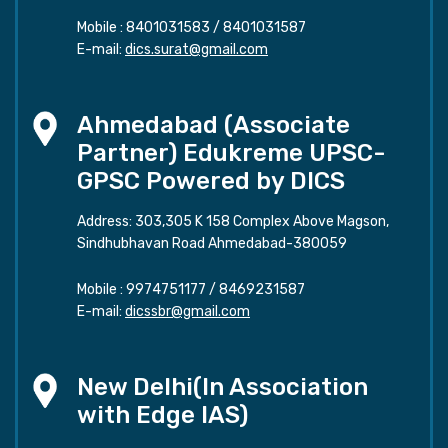
Mobile :
8401031583
/
8401031587
E-mail:
dics.surat@gmail.com
Ahmedabad (Associate
Partner) Edukreme UPSC-
GPSC Powered by DICS
Address: 303,305 K 158 Complex Above Magson,
Sindhubhavan Road Ahmedabad-380059
Mobile :
9974751177
/
8469231587
E-mail:
dicssbr@gmail.com
New Delhi(In Association
with Edge IAS)