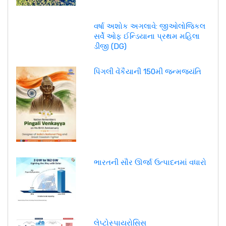
વર્ષા અશોક અગલાવે: જીઓલોજિકલ
સર્વે ઓફ ઈન્ડિયાના પ્રથમ મહિલા
ડીજી (DG)
પિંગલી વેંકૈયાની 150મી જન્મજયંતિ
ભારતની સૌર ઊર્જા ઉત્પાદનમાં વધારો
લેપ્ટોસ્પાયરોસિસ