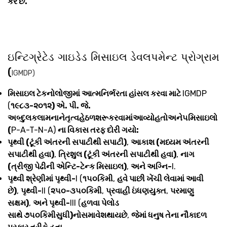
કરે છે.
ઇન્ટિગ્રેટેડ ગાઇડેડ મિસાઇલ ડેવલપમેન્ટ પ્રોગ્રામ
(
IGMDP)
મિસાઇલ ટેકનોલોજીમાં આત્મનિર્ભરતા હાંસલ કરવા માટે
IGMDP
(
૧૯૮૩-૨૦૧૨) એ. પી. જે.
અબ્દુલકલામનાનેતૃત્વહેઠળશરૂકરવામાંઆવ્યોહતોઅને૫મિસાઇલો
(
P-A-T-N-A)
ના વિકાસ તરફ દોરી ગયો:
પૃથ્વી (ટૂંકી અંતરની સપાટીથી સપાટી)
,
આકાશ (મધ્યમ અંતરની
સપાટીથી હવા)
,
ત્રિશુલ (ટૂંકી અંતરની સપાટીથી હવા)
,
નાગ
(ત્રીજી પેઢીની એન્ટિ-ટેન્ક મિસાઇલ)
,
અને અગ્નિ-
I.
પૃથ્વી શ્રેણીમાં પૃથ્વી-
I (
૧૫૦કિમી
,
હવે પાછી ખેંચી લેવામાં આવી
છે)
,
પૃથ્વી-
II (
૨૫૦-૩૫૦કિમી
,
પ્રવાહી ઇંધણયુક્ત
,
પરમાણુ
સક્ષમ)
,
અને પૃથ્વી-
III (
હળવા પેલોડ
સાથે ૭૫૦કિમીસુધી)નોસમાવેશથાયછે
,
જેમાં ધનુષ તેના નૌકાદળ