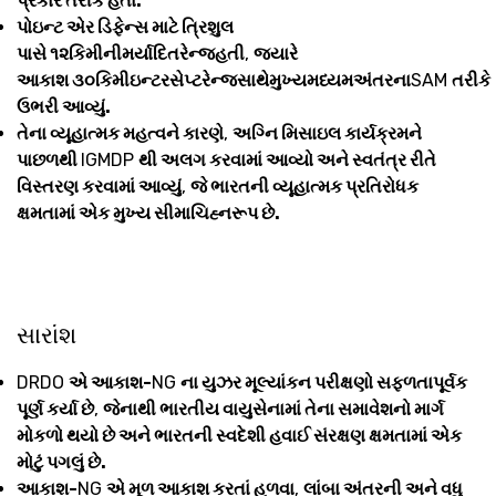
પ્રકાર તરીકે હતા.
પોઇન્ટ એર ડિફેન્સ માટે ત્રિશુલ
પાસે ૧૨કિમીનીમર્યાદિતરેન્જહતી
,
જ્યારે
આકાશ ૩૦કિમીઇન્ટરસેપ્ટરેન્જસાથેમુખ્યમધ્યમઅંતરના
SAM
તરીકે
ઉભરી આવ્યું.
તેના વ્યૂહાત્મક મહત્વને કારણે
,
અગ્નિ મિસાઇલ કાર્યક્રમને
પાછળથી
IGMDP
થી અલગ કરવામાં આવ્યો અને સ્વતંત્ર રીતે
વિસ્તરણ કરવામાં આવ્યું
,
જે ભારતની વ્યૂહાત્મક પ્રતિરોધક
ક્ષમતામાં એક મુખ્ય સીમાચિહ્નરૂપ છે.
સારાંશ
DRDO
એ આકાશ-
NG
ના યુઝર મૂલ્યાંકન પરીક્ષણો સફળતાપૂર્વક
પૂર્ણ કર્યા છે
,
જેનાથી ભારતીય વાયુસેનામાં તેના સમાવેશનો માર્ગ
મોકળો થયો છે અને ભારતની સ્વદેશી હવાઈ સંરક્ષણ ક્ષમતામાં એક
મોટું પગલું છે.
આકાશ-
NG
એ મૂળ આકાશ કરતાં હળવા
,
લાંબા અંતરની અને વધુ