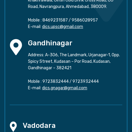
Khakhrawala, Girish Cold Drink Cross Road, CG
Road, Navrangpura, Ahmedabad, 380009.
Mobile :
8469231587
/
9586028957
E-mail:
dics.upsc@gmail.com
Gandhinagar
Address: A-306, The Landmark, Urjanagar-1, Opp.
Spicy Street, Kudasan – Por Road, Kudasan,
Gandhinagar – 382421
Mobile :
9723832444
/
9723932444
E-mail:
dics.gnagar@gmail.com
Vadodara