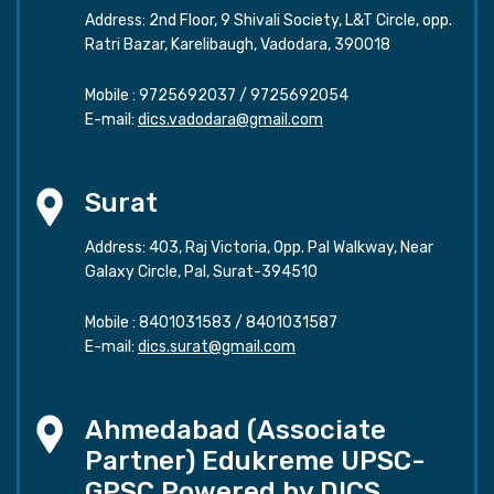
Address: 2nd Floor, 9 Shivali Society, L&T Circle, opp.
Ratri Bazar, Karelibaugh, Vadodara, 390018
Mobile :
9725692037
/
9725692054
E-mail:
dics.vadodara@gmail.com
Surat
Address: 403, Raj Victoria, Opp. Pal Walkway, Near
Galaxy Circle, Pal, Surat-394510
Mobile :
8401031583
/
8401031587
E-mail:
dics.surat@gmail.com
Ahmedabad (Associate
Partner) Edukreme UPSC-
GPSC Powered by DICS