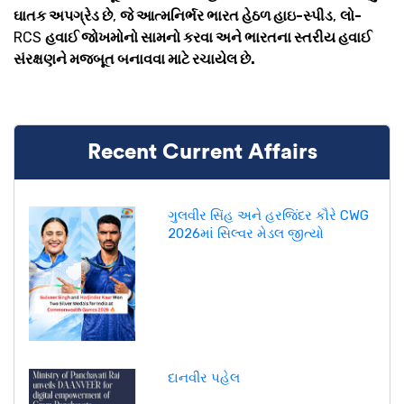
ઘાતક અપગ્રેડ છે
,
જે આત્મનિર્ભર ભારત હેઠળ હાઇ-સ્પીડ
,
લો-
RCS
હવાઈ જોખમોનો સામનો કરવા અને ભારતના સ્તરીય હવાઈ
સંરક્ષણને મજબૂત બનાવવા માટે રચાયેલ છે.
Recent Current Affairs
ગુલવીર સિંહ અને હરજિંદર કૌરે CWG
2026માં સિલ્વર મેડલ જીત્યો
દાનવીર પહેલ