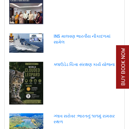
INS માલવણ ભારતીય નૌકાદળમાં
સામેલ
BUY BOOK NOW
ક્લાઉડેડ ચિત્તા સંરક્ષણ કાર્ય યોજના
ગ્લાવ સરોવર :ભારતનું ૧૦૧મું રામસર
સ્થળ