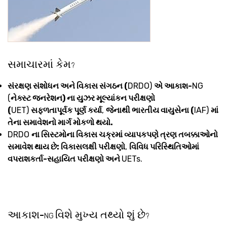
સમાચારમાં કેમ
?
સંરક્ષણ સંશોધન અને વિકાસ સંગઠન (
DRDO)
એ આકાશ-
NG
(
નેક્સ્ટ જનરેશન) ના યુઝર મૂલ્યાંકન પરીક્ષણો
(
UET)
સફળતાપૂર્વક પૂર્ણ કર્યા
,
જેનાથી ભારતીય વાયુસેના (
IAF)
માં
તેના સમાવેશનો માર્ગ મોકળો થયો.
DRDO
ના સિસ્ટમોના વિકાસ ચક્રમાં વ્યાપકપણે ત્રણ તબક્કાઓનો
સમાવેશ થાય છે: વિકાસલક્ષી પરીક્ષણો
,
વિવિધ પરિસ્થિતિઓમાં
વપરાશકર્તા-સહાયિત પરીક્ષણો અને
UETs.
આકાશ-
વિશે મુખ્ય તથ્યો શું છે
NG
?