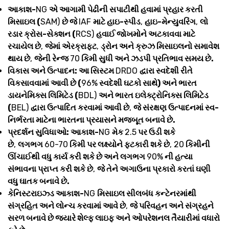
આકાશ-
NG
એ આગામી પેઢીની સપાટીથી હવામાં પ્રહાર કરતી
મિસાઇલ (
SAM)
છે જે
IAF
માટે હાઇ-સ્પીડ
,
હાઇ-મેન્યુવરિંગ
,
લો
રડાર ક્રોસ-સેક્શન (
RCS)
હવાઈ જોખમોને અટકાવવા માટે
રચાયેલ છે
,
જેમાં એરક્રાફ્ટ
,
ડ્રોન અને ક્રુઝ મિસાઇલનો સમાવેશ
થાય છે
,
જેની રેન્જ
70
કિમી સુધી અને ઝડપી પ્રતિભાવ સમય છે.
વિકાસ અને ઉત્પાદન: આ સિસ્ટમ
DRDO
દ્વારા સ્વદેશી રીતે
વિકસાવવામાં આવી છે (
96%
સ્વદેશી ઘટકો સાથે) અને ભારત
ડાયનેમિક્સ લિમિટેડ (
BDL)
અને ભારત ઇલેક્ટ્રોનિક્સ લિમિટેડ
(
BEL)
દ્વારા ઉત્પાદિત કરવામાં આવી છે
,
જે સંરક્ષણ ઉત્પાદનમાં સ્વ-
નિર્ભરતા માટેના ભારતના પ્રયાસને મજબૂત બનાવે છે.
પ્રદર્શન સુવિધાઓ: આકાશ-
NG
મેક
2.5
પર ઉડી શકે
છે
,
લગભગ
60-70
કિમી પર લક્ષ્યોને ફટકારી શકે છે
, 20
કિમીની
ઊંચાઈથી વધુ કાર્ય કરી શકે છે અને લગભગ
90%
ની હત્યા
સંભાવના પ્રાપ્ત કરી શકે છે
,
જે તેને અગાઉના પ્રકારો કરતાં ઘણી
વધુ ઘાતક બનાવે છે.
કેનિસ્ટરાઇઝ્ડ આકાશ-
NG
મિસાઇલ સીલબંધ કન્ટેનરમાંથી
સંગ્રહિત અને લોન્ચ કરવામાં આવે છે
,
જે પરિવહન અને સંગ્રહને
સરળ બનાવે છે જ્યારે શેલ્ફ લાઇફ અને ઓપરેશનલ તૈયારીમાં વધારો