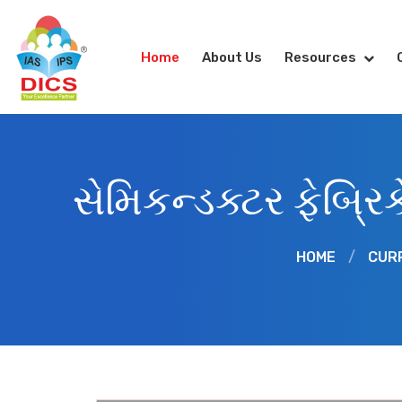
Home
About Us
Resources
સેમિકન્ડક્ટર ફેબ્ર
HOME
/
CUR