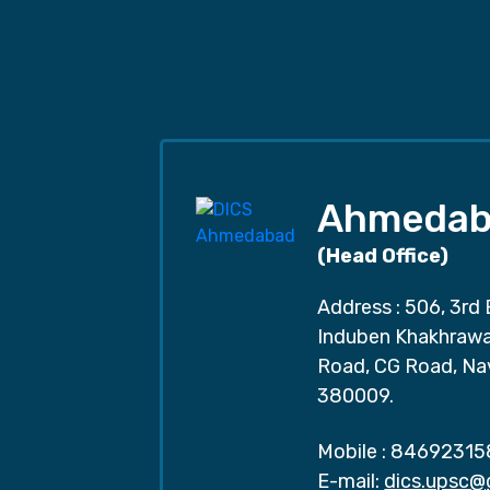
Ahmedab
(Head Office)
Address : 506, 3rd 
Induben Khakhrawal
Road, CG Road, Na
380009.
Mobile :
84692315
E-mail:
dics.upsc@