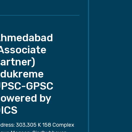
Ahmedabad
Associate
artner)
dukreme
UPSC-GPSC
owered by
ICS
dress: 303,305 K 158 Complex