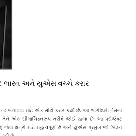
માટે ભારત અને યુએસ વચ્ચે કરાર
ન્ટ બનાવવા માટે એક મોટો કરાર કર્યો છે. આ ભાગીદારી તેમના
શો તેને એક સીમાચિહ્નરૂપ તરીકે જોઈ રહ્યા છે. આ પ્રોજેક્ટ
જી જેવા ક્ષેત્રો માટે મહત્વપૂર્ણ છે અને યુએસ પ્રમુખ જો બિડેન
 કરી છે.