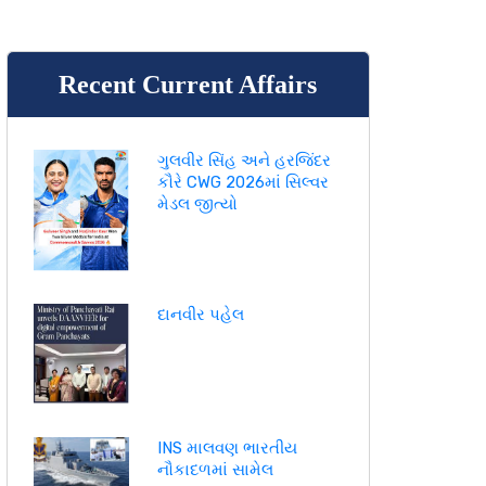
Recent Current Affairs
ગુલવીર સિંહ અને હરજિંદર
કૌરે CWG 2026માં સિલ્વર
મેડલ જીત્યો
દાનવીર પહેલ
INS માલવણ ભારતીય
નૌકાદળમાં સામેલ