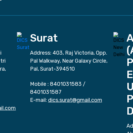
Surat
(
i
Address: 403, Raj Victoria, Opp.
P
tri
Pal Walkway, Near Galaxy Circle,
ra,
Pal, Surat-394510
E
Mobile :
8401031583
/
8401031587
P
E-mail:
dics.surat@gmail.com
il.com
D
Ad