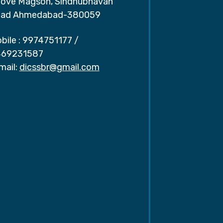
ove Magson, Sindhubhavan
ad Ahmedabad-380059
bile :
9974751177
/
69231587
mail:
dicssbr@gmail.com