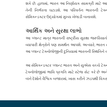
શકે છે. હાલમાં, ભારત આ નિર્ણાયક સામગ્રી માટે આય
તેની નિર્ભરતા ઘટાડશે. આ પરિવર્તન ભારતની ટેક
સેમિકન્ડક્ટર ઉદ્યોગમાં મુખ્ય ખેલાડી બનાવશે.
આર્થિક અને સુરક્ષા લાભો
આ પ્લાન્ટ માત્ર ભારતની રાષ્ટ્રીય સુરક્ષા જરૂરિયાતો
વ્યાપારી ક્ષેત્રોને પણ સમર્થન આપશે. અત્યારે, ભારત 
આ પ્લાન્ટ ટેક્નોલોજીની દુનિયામાં ભારતની સ્થિતિને વ
આ સેમિકન્ડક્ટર પ્લાન્ટ ભારત અને યુએસ વચ્ચે ટેક
ટેક્નોલોજીમાં ભાવિ પ્રગતિ માટે સ્ટેજ સેટ કરે છે
બંને દેશોને વૈશ્વિક બજારમાં, ખાસ કરીને ઝડપથી વિકસ