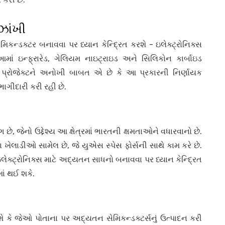
 ઝાંખી
મિકન્ડક્ટર બનાવવા પર ધ્યાન કેન્દ્રિત કરશે - ઇલેક્ટ્રોનિક્સ
ાં ઇન્ફ્રારેડ, ગેલિયમ નાઇટ્રાઇડ અને સિલિકોન કાર્બાઇડ
આ પ્રોજેક્ટને અનોખી બાબત એ છે કે આ પ્રકારની નિર્ણાયક
ાગીદારી કરી રહી છે.
, જેનો ઉદ્દેશ્ય આ ક્ષેત્રમાં ભારતની ક્ષમતાઓને વધારવાનો છે.
ખેલાડીઓ સામેલ છે, જે યુએસ સ્પેસ ફોર્સની સાથે કામ કરે છે.
લેક્ટ્રોનિક્સ માટે અદ્યતન સાધનો બનાવવા પર ધ્યાન કેન્દ્રિત
માં થઈ શકે.
ે કે જેઓ પોતાના પર અદ્યતન સેમિકન્ડક્ટર્સનું ઉત્પાદન કરી