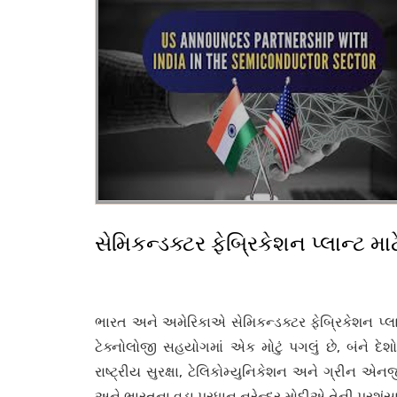
સેમિકન્ડક્ટર ફેબ્રિકેશન પ્લાન્ટ 
ભારત અને અમેરિકાએ સેમિકન્ડક્ટર ફેબ્રિકેશન પ્લા
ટેક્નોલોજી સહયોગમાં એક મોટું પગલું છે, બંને દે
રાષ્ટ્રીય સુરક્ષા, ટેલિકોમ્યુનિકેશન અને ગ્રીન એનર્
અને ભારતના વડા પ્રધાન નરેન્દ્ર મોદીએ તેની પ્રશંસા