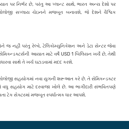
ાત પર નિર્ભર છે, પરંતુ આ પ્લાન્ટ સાથે, ભારત અન્ય દેશો પર
્નોલોજી સપ્લાય ચેઇનને મજબૂત બનાવશે, જે દેશને વૈશ્વિક
ને જ નહીં પરંતુ રેલ્વે, ટેલિકોમ્યુનિકેશન અને ડેટા સેન્ટર જેવા
સેમિકન્ડક્ટર્સની આયાત માટે વર્ષે USD 1 બિલિયન ખર્ચે છે, તેથી
ધારવા સાથે તે ખર્ચ ઘટાડવામાં મદદ કરશે.
્નોલોજી સહયોગમાં નવા યુગની શરૂઆત કરે છે. તે સેમિકન્ડક્ટર
 અને વધુ સહયોગ માટે દરવાજા ખોલે છે. આ ભાગીદારી સંભવિતપણે
તા ટેક સેક્ટરમાં મજબૂત સ્પર્ધાત્મક ધાર આપશે.