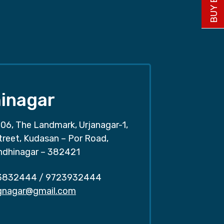
inagar
06, The Landmark, Urjanagar-1,
treet, Kudasan – Por Road,
ndhinagar – 382421
3832444
/
9723932444
.gnagar@gmail.com