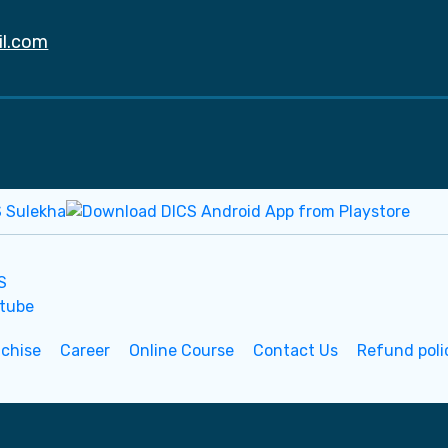
il.com
nchise
Career
Online Course
Contact Us
Refund poli