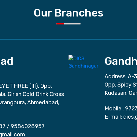
Our Branches
ad
Gandh
Address: A-3
Opp. Spicy S
EYE THREE (III), Opp.
Kudasan, Ga
a, Girish Cold Drink Cross
vrangpura, Ahmedabad,
Mobile :
972
E-mail:
dics
87
/
9586028957
gmail.com