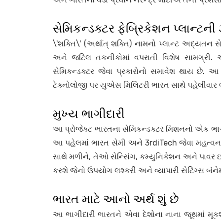
સેમિકન્ડક્ટર ફેબ્રિકેશન પ્લાન્ટની
\'શક્તિ\' (અર્થાત્ શક્તિ) નામનો પ્લાન્ટ અદ્યતન સે
અને જટિલ તકનીકોમાં વપરાતી વિશેષ સામગ્રી. આમ
સેમિકન્ડક્ટર જેવા પ્રકારોનો સમાવેશ થાય છે. 
ટેક્નોલોજી પર યુએસ મિલિટરી ભારત સાથે પહેલીવાર ભ
મુખ્ય ભાગીદારી
આ પ્રોજેક્ટ ભારતના સેમિકન્ડક્ટર મિશનનો એક ભાગ છે
આ પહેલમાં ભારત સેમી અને 3rdiTech જેવા મહત્વના 
સાથે મળીને, તેઓ સેન્સિંગ, કમ્યુનિકેશન અને પાવર ઇ
કરશે જેનો ઉપયોગ લશ્કરી અને વ્યાપારી સેટિંગ્સ બંને
ભારત માટે આનો અર્થ શું છે
આ ભાગીદારી ભારતને એવા દેશોના નાના જૂથમાં મૂકશ