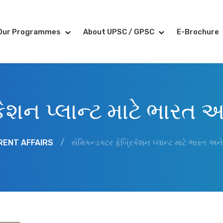
Our Programmes
About UPSC / GPSC
E-Brochure
િકેશન પ્લાન્ટ માટે ભારત 
RENT AFFAIRS
/
સેમિકન્ડક્ટર ફેબ્રિકેશન પ્લાન્ટ માટે ભારત અ