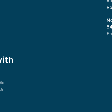
Ab
Ro
Mo
84
E-
with
Old
da