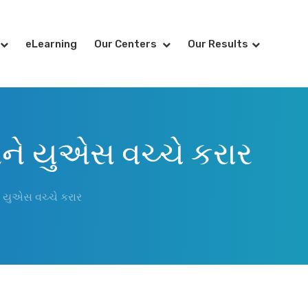
eLearning
Our Centers
Our Results
અને યુએસ વચ્ચે કરાર
ને યુએસ વચ્ચે કરાર