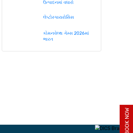
ઉત્પાદનમાં વધારો
લેપ્ટોસ્પાયરોસિસ
કોમનવેલ્થ ગેમ્સ 2026માં
ભારત
BUY BOOK NOW