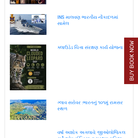
INS માલવણ ભારતીય નૌકાદળમાં
સામેલ
BUY BOOK NOW
ક્લાઉડેડ ચિત્તા સંરક્ષણ કાર્ય યોજના
ગ્લાવ સરોવર :ભારતનું ૧૦૧મું રામસર
સ્થળ
વર્ષા અશોક અગલાવે: જીઓલોજિકલ