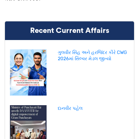
Recent Current Affairs
ગુલવીર સિંહ અને હરજિંદર કૌરે CWG
2026માં સિલ્વર મેડલ જીત્યો
દાનવીર પહેલ