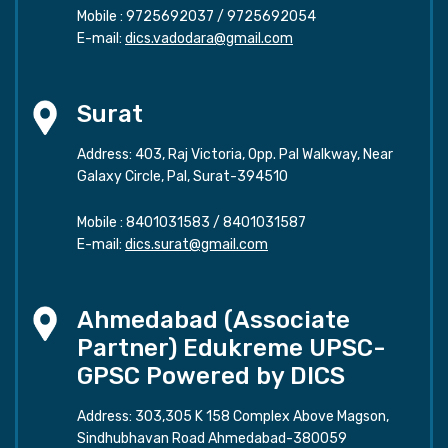
Mobile :
9725692037
/
9725692054
E-mail:
dics.vadodara@gmail.com
Surat
Address: 403, Raj Victoria, Opp. Pal Walkway, Near
Galaxy Circle, Pal, Surat-394510
Mobile :
8401031583
/
8401031587
E-mail:
dics.surat@gmail.com
Ahmedabad (Associate
Partner) Edukreme UPSC-
GPSC Powered by DICS
Address: 303,305 K 158 Complex Above Magson,
Sindhubhavan Road Ahmedabad-380059