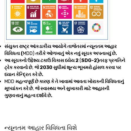
સંયુક્ત રાષ્ટ્ર આંકડાકીય આયોગે તાજેતરમાં ન્યૂનતમ આહાર
વિવિધતા (
MDD)
તરીકે ઓળખાતું એક નવું સૂચક અપનાવ્યું છે.
આ સૂચકનો ઉદ્દેશ્ય ટકાઉ વિકાસ ધ્યેય 2
(
SDG-2)તરફ પ્રગતિને
ટ્રેક કરવાનો છે
,
જે 2030 સુધીમાં શૂન્ય ભૂખમરો હાંસલ કરવા પર
ધ્યાન કેન્દ્રિત કરે છે.
MDD
મહત્વપૂર્ણ છે કારણ કે તે ખાવામાં આવતા ખોરાકની વિવિધતાનું
મૂલ્યાંકન કરે છે
,
જે સ્વાસ્થ્ય અને સુખાકારી માટે આહારની
ગુણવત્તાનું મહત્વ દર્શાવે છે.
ન્યૂનતમ આહાર વિવિધતા વિશે