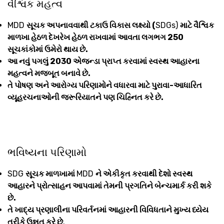
વૈશ્વિક મહત્વ
MDD
સૂચક અપનાવવાથી ટકાઉ વિકાસ લક્ષ્યો (
SDGs)
માટે વૈશ્વિક
માળખા હેઠળ દેખરેખ હેઠળ રાખવામાં આવતા લગભગ 250
સૂચકાંકોમાં ઉમેરો થાય છે.
આ નવું પગલું 2030 એજન્ડા પ્રાપ્ત કરવામાં સ્વસ્થ આહારના
મહત્વને મજબૂત બનાવે છે.
તે પોષણ અને આરોગ્ય પરિણામોને વધારવા માટે પુરાવા-આધારિત
વ્યૂહરચનાઓની જરૂરિયાતને પણ ચિહ્નિત કરે છે.
ભવિષ્યના પરિણામો
SDG
સૂચક માળખામાં
MDD
ને એકીકૃત કરવાથી દેશો સ્વસ્થ
આહારને પ્રોત્સાહન આપવામાં તેમની પ્રગતિને બેન્ચમાર્ક કરી શકે
છે.
તે ખાદ્ય પ્રણાલીના પરિવર્તનમાં આહારની વિવિધતાને મુખ્ય ધ્યેય
તરીકે ઉન્નત કરે છે
.