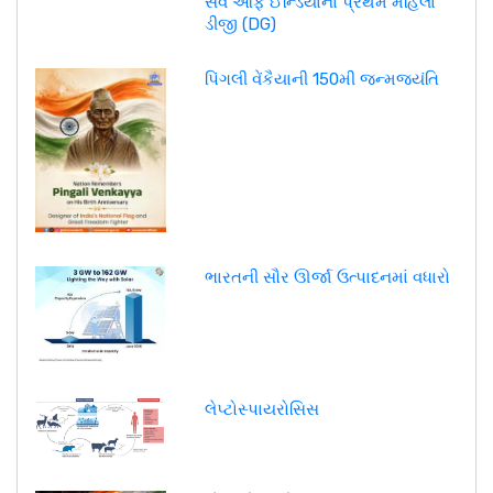
સર્વે ઓફ ઈન્ડિયાના પ્રથમ મહિલા
ડીજી (DG)
પિંગલી વેંકૈયાની 150મી જન્મજયંતિ
ભારતની સૌર ઊર્જા ઉત્પાદનમાં વધારો
લેપ્ટોસ્પાયરોસિસ