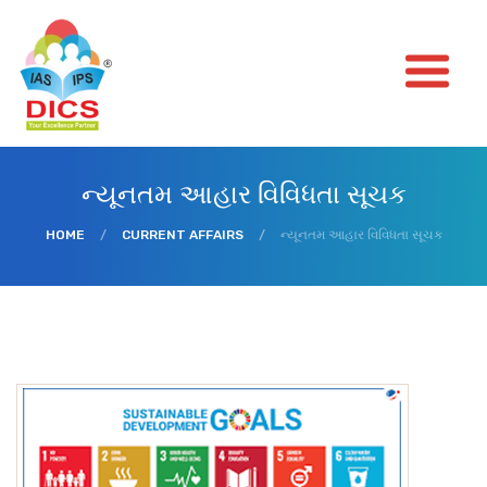
ન્યૂનતમ આહાર વિવિધતા સૂચક
HOME
/
CURRENT AFFAIRS
/
ન્યૂનતમ આહાર વિવિધતા સૂચક