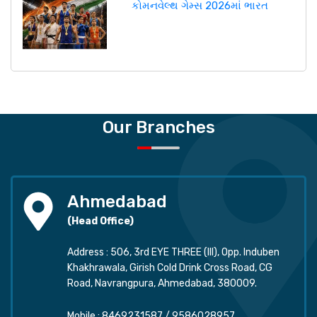
કોમનવેલ્થ ગેમ્સ 2026માં ભારત
Our Branches
Ahmedabad
(Head Office)
Address : 506, 3rd EYE THREE (III), Opp. Induben
Khakhrawala, Girish Cold Drink Cross Road, CG
Road, Navrangpura, Ahmedabad, 380009.
Mobile :
8469231587
/
9586028957