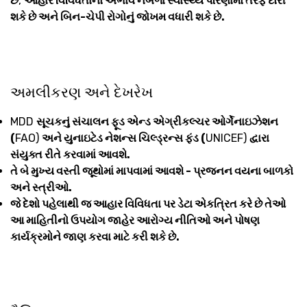
છે
,
આહાર વિવિધતાનો અભાવ નબળા સ્વાસ્થ્ય પરિણામો તરફ દોરી
શકે છે અને બિન-ચેપી રોગોનું જોખમ વધારી શકે છે.
અમલીકરણ અને દેખરેખ
MDD
સૂચકનું સંચાલન ફૂડ એન્ડ એગ્રીકલ્ચર ઓર્ગેનાઇઝેશન
(
FAO)
અને યુનાઇટેડ નેશન્સ ચિલ્ડ્રન્સ ફંડ (
UNICEF)
દ્વારા
સંયુક્ત રીતે કરવામાં આવશે.
તે બે મુખ્ય વસ્તી જૂથોમાં માપવામાં આવશે - પ્રજનન વયના બાળકો
અને સ્ત્રીઓ.
જે દેશો પહેલાથી જ આહાર વિવિધતા પર ડેટા એકત્રિત કરે છે તેઓ
આ માહિતીનો ઉપયોગ જાહેર આરોગ્ય નીતિઓ અને પોષણ
કાર્યક્રમોને જાણ કરવા માટે કરી શકે છે.