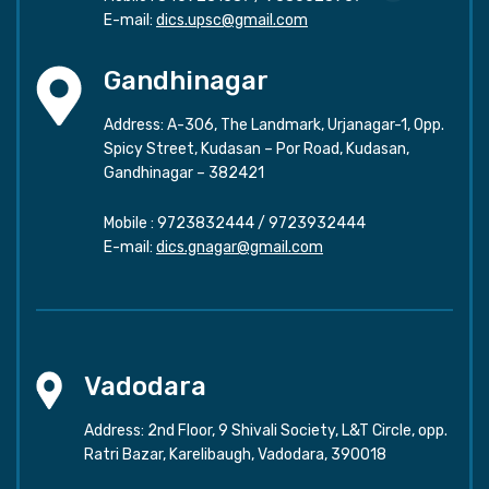
E-mail:
dics.upsc@gmail.com
Gandhinagar
Address: A-306, The Landmark, Urjanagar-1, Opp.
Spicy Street, Kudasan – Por Road, Kudasan,
Gandhinagar – 382421
Mobile :
9723832444
/
9723932444
E-mail:
dics.gnagar@gmail.com
Vadodara
Address: 2nd Floor, 9 Shivali Society, L&T Circle, opp.
Ratri Bazar, Karelibaugh, Vadodara, 390018