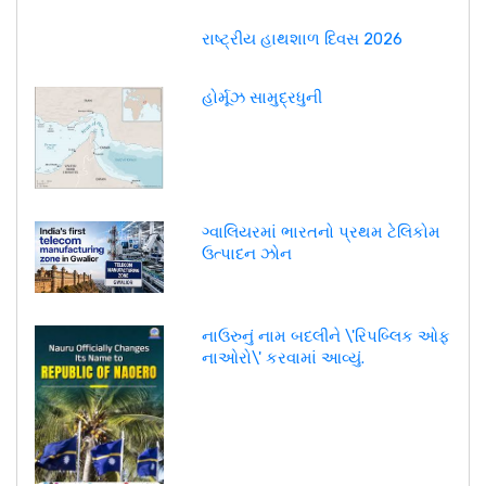
રાષ્ટ્રીય હાથશાળ દિવસ 2026
હોર્મૂઝ સામુદ્રધુની
ગ્વાલિયરમાં ભારતનો પ્રથમ ટેલિકોમ
ઉત્પાદન ઝોન
નાઉરુનું નામ બદલીને \'રિપબ્લિક ઓફ
નાઓરો\' કરવામાં આવ્યું.