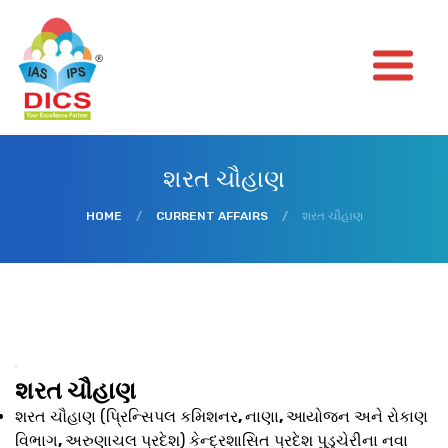
શરત ચૌહાણ
HOME
/
CURRENT AFFAIRS
/
શરત ચૌહાણ
શરત ચૌહાણ
શરત ચૌહાણ (પ્રિન્સિપલ કમિશનર
,
નાણા
,
આયોજન અને રોકાણ
વિભાગ
,
અરુણાચલ પ્રદેશ) કેન્દ્રશાસિત પ્રદેશ પુડુચેરીના નવા