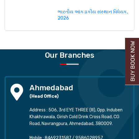
ભારતીય આંકડાકીય સંસ્થાન વિધેયક,
2026
BUY BOOK NOW
Our Branches
Ahmedabad
(Head Office)
Address : 506, 3rd EYE THREE (III), Opp. Induben
Khakhrawala, Girish Cold Drink Cross Road, CG
Road, Navrangpura, Ahmedabad, 380009.
Mobile :
8469231587
/
9586028957