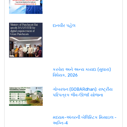
દાનવીર પહેલ
કરવેરા અને અન્ય કાયદા (સુધારા)
વિધેયક, 2026
ગોબરધન (GOBARdhan): રાષ્ટ્રીય
પરિપત્રક જૈવ-ઊર્જા યોજના
મધ્યમ-અંતરની બેલિસ્ટિક મિસાઇલ -
અગ્નિ-4