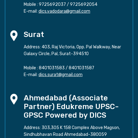
Mobile :
9725692037
/
9725692054
E-mail:
dics.vadodara@gmail.com
Surat
Address: 403, Raj Victoria, Opp. Pal Walkway, Near
Galaxy Circle, Pal, Surat-394510
Mobile :
8401031583
/
8401031587
E-mail:
dics.surat@gmail.com
Ahmedabad (Associate
Partner) Edukreme UPSC-
GPSC Powered by DICS
Address: 303,305 K 158 Complex Above Magson,
Sindhubhavan Road Ahmedabad-380059