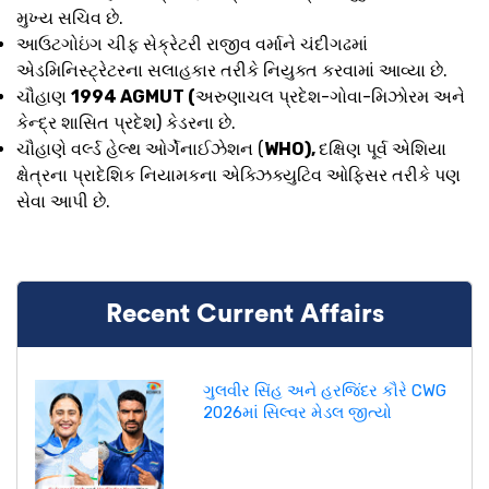
મુખ્ય સચિવ છે.
આઉટગોઇંગ ચીફ સેક્રેટરી રાજીવ વર્માને ચંદીગઢમાં
એડમિનિસ્ટ્રેટરના સલાહકાર તરીકે નિયુક્ત કરવામાં આવ્યા છે.
ચૌહાણ
1994 AGMUT (
અરુણાચલ પ્રદેશ-ગોવા-મિઝોરમ અને
કેન્દ્ર શાસિત પ્રદેશ) કેડરના છે.
ચૌહાણે વર્લ્ડ હેલ્થ ઓર્ગેનાઈઝેશન (
WHO),
દક્ષિણ પૂર્વ એશિયા
ક્ષેત્રના પ્રાદેશિક નિયામકના એક્ઝિક્યુટિવ ઓફિસર તરીકે પણ
સેવા આપી છે.
Recent Current Affairs
ગુલવીર સિંહ અને હરજિંદર કૌરે CWG
2026માં સિલ્વર મેડલ જીત્યો