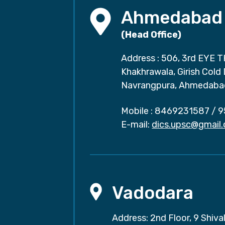
Ahmedabad
(Head Office)
Address : 506, 3rd EYE T
Khakhrawala, Girish Cold
Navrangpura, Ahmedaba
Mobile :
8469231587
/
9
E-mail:
dics.upsc@gmail
Vadodara
Address: 2nd Floor, 9 Shival