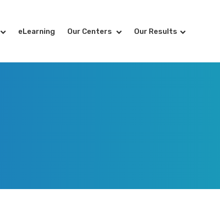
eLearning
Our Centers
Our Results