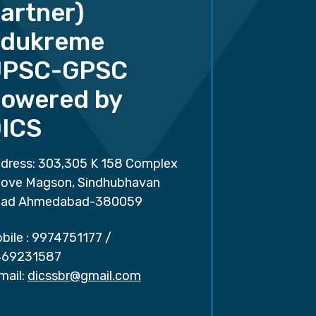
artner)
dukreme
UPSC-GPSC
owered by
ICS
dress: 303,305 K 158 Complex
ove Magson, Sindhubhavan
ad Ahmedabad-380059
bile :
9974751177
/
69231587
mail:
dicssbr@gmail.com