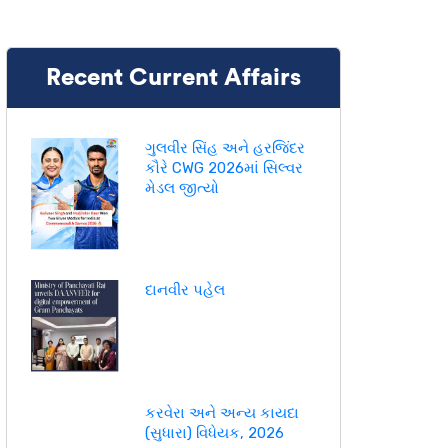
Recent Current Affairs
ગુલવીર સિંહ અને હરજિંદર
કૌરે CWG 2026માં સિલ્વર
મેડલ જીત્યો
દાનવીર પહેલ
કરવેરા અને અન્ય કાયદા
(સુધારા) વિધેયક, 2026