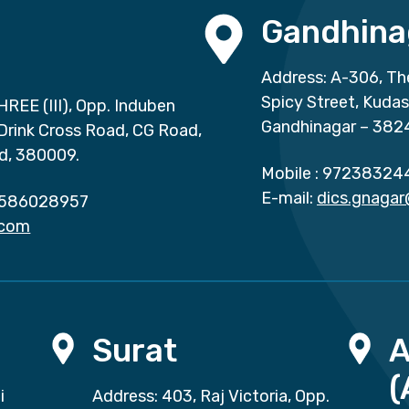
Gandhina
Address: A-306, Th
Spicy Street, Kuda
HREE (III), Opp. Induben
Gandhinagar – 382
 Drink Cross Road, CG Road,
d, 380009.
Mobile :
97238324
E-mail:
dics.gnaga
586028957
.com
Surat
(
i
Address: 403, Raj Victoria, Opp.