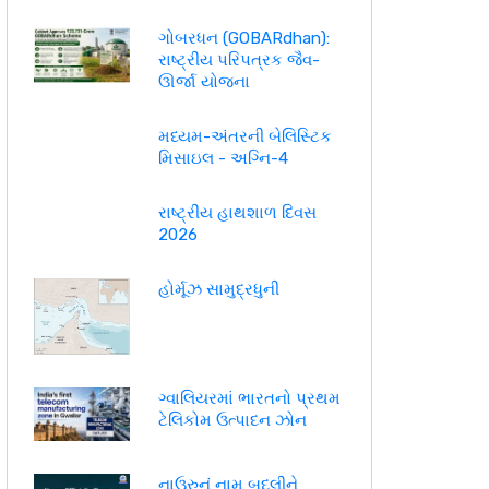
ગોબરધન (GOBARdhan):
રાષ્ટ્રીય પરિપત્રક જૈવ-
ઊર્જા યોજના
મધ્યમ-અંતરની બેલિસ્ટિક
મિસાઇલ - અગ્નિ-4
રાષ્ટ્રીય હાથશાળ દિવસ
2026
હોર્મૂઝ સામુદ્રધુની
ગ્વાલિયરમાં ભારતનો પ્રથમ
ટેલિકોમ ઉત્પાદન ઝોન
નાઉરુનું નામ બદલીને