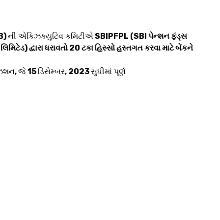
B)
ની એક્ઝિક્યુટિવ કમિટીએ
SBIPFPL (SBI પેન્શન ફંડ્સ
લિમિટેડ) દ્વારા ધરાવતો 20 ટકા હિસ્સો હસ્તગત કરવા માટે બેંકને
ઝિશન
,
જે
15
ડિસેમ્બર
, 2023
સુધીમાં પૂર્ણ