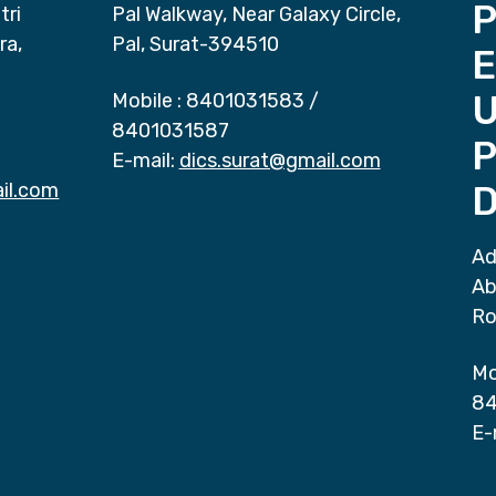
P
tri
Pal Walkway, Near Galaxy Circle,
ra,
Pal, Surat-394510
E
Mobile :
8401031583
/
8401031587
P
E-mail:
dics.surat@gmail.com
il.com
D
Ad
Ab
Ro
Mo
84
E-