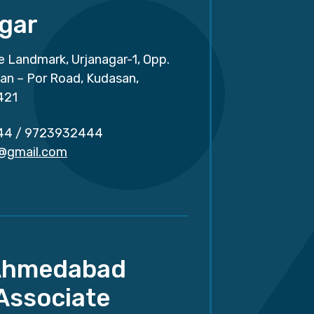
gar
e Landmark, Urjanagar-1, Opp.
san – Por Road, Kudasan,
421
44
/
9723932444
r@gmail.com
Ahmedabad
Associate