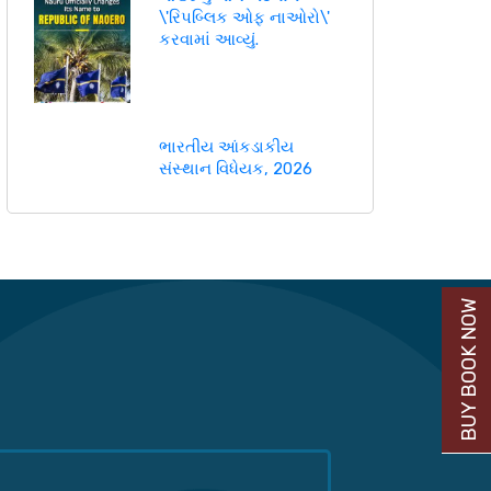
\'રિપબ્લિક ઓફ નાઓરો\'
કરવામાં આવ્યું.
ભારતીય આંકડાકીય
સંસ્થાન વિધેયક, 2026
BUY BOOK NOW