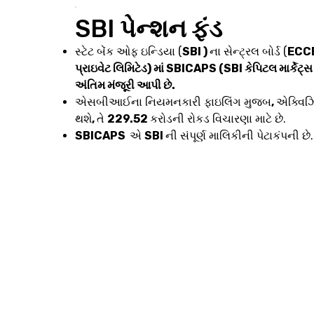
SBI
પેન્શન ફંડ
સ્ટેટ બેંક ઓફ ઇન્ડિયા (
SBI )
ના સેન્ટ્રલ બોર્ડ (
ECC
પ્રાઇવેટ લિમિટેડ) માં SBICAPS (SBI કેપિટલ માર્કેટ્સ 
અંતિમ મંજૂરી આપી છે.
એસબીઆઈના નિયમનકારી ફાઇલિંગ મુજબ
,
એક્વિ
થશે
,
તે
₹229.52
કરોડની રોકડ વિચારણા માટે છે.
SBICAPS
એ
SBI
ની સંપૂર્ણ માલિકીની પેટાકંપની છે.