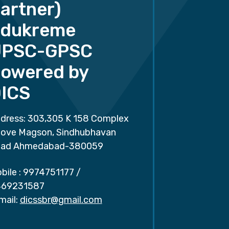
artner)
dukreme
UPSC-GPSC
owered by
ICS
dress: 303,305 K 158 Complex
ove Magson, Sindhubhavan
ad Ahmedabad-380059
bile :
9974751177
/
69231587
mail:
dicssbr@gmail.com