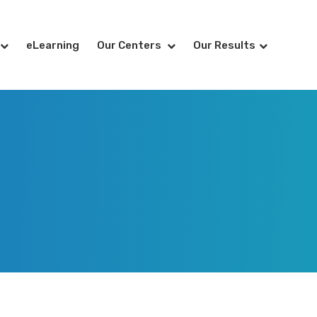
eLearning
Our Centers
Our Results