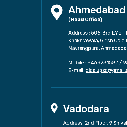
Ahmedabad
(Head Office)
Address : 506, 3rd EYE T
Khakhrawala, Girish Cold
Navrangpura, Ahmedaba
Mobile :
8469231587
/
9
E-mail:
dics.upsc@gmail
Vadodara
Address: 2nd Floor, 9 Shival