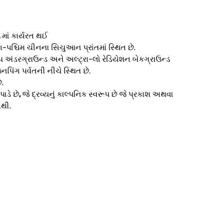
ા
માં કાર્યરત થઈ
-પશ્ચિમ ચીનના સિચુઆન પ્રાંતમાં સ્થિત છે.
ીપ અંડરગ્રાઉન્ડ અને અલ્ટ્રા-લો રેડિયેશન બેકગ્રાઉન્ડ
િંગ પર્વતની નીચે સ્થિત છે.
ે.
પાડે છે
,
જે દ્રવ્યનું કાલ્પનિક સ્વરૂપ છે જે પ્રકાશ અથવા
નથી.