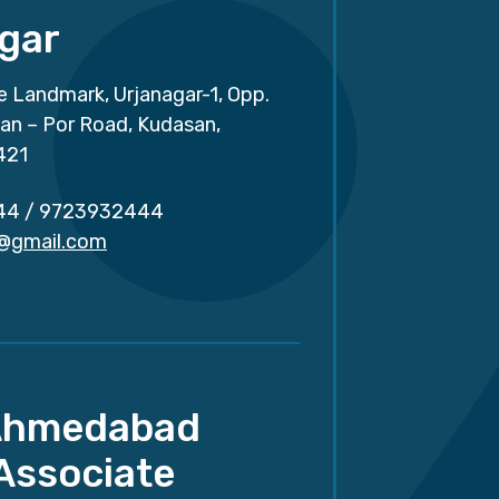
gar
e Landmark, Urjanagar-1, Opp.
san – Por Road, Kudasan,
421
44
/
9723932444
r@gmail.com
Ahmedabad
Associate