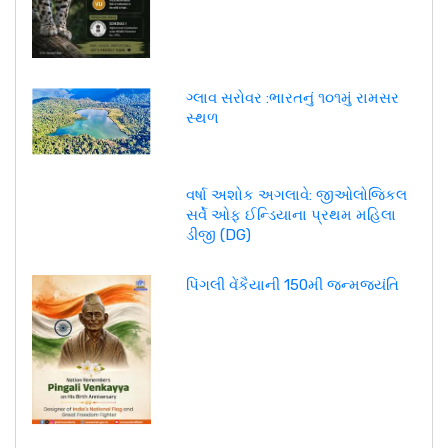
ગ્લાવ સરોવર :ભારતનું ૧૦૧મું રામસર
સ્થળ
વર્ષા અશોક અગલાવે: જીઓલોજિકલ
સર્વે ઓફ ઈન્ડિયાના પ્રથમ મહિલા
ડીજી (DG)
પિંગલી વેંકૈયાની 150મી જન્મજયંતિ