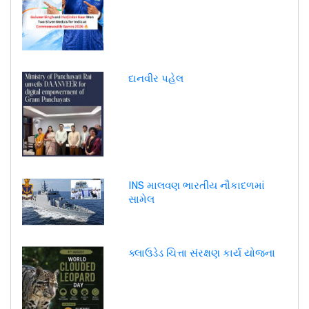
દાનવીર પહેલ
INS માલવણ ભારતીય નૌકાદળમાં
સામેલ
ક્લાઉડેડ ચિત્તા સંરક્ષણ કાર્ય યોજના