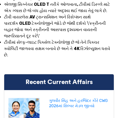
એલજી સિગ્નેચર
OLED T
તરીકે ઓળખાતા
,
ટીવીમાં ડિસ્પ્લે માટે
એક ગ્લાસ છે જે બંધ હોય ત્યારે અદૃશ્ય થઈ જાય તેવું લાગે છે.
ટીવી વાયરલેસ
AV
ટ્રાન્સમિશન અને રિસેપ્શન સાથે
પારદર્શક
OLED
ટેક્નોલોજીને જોડે છે જેથી દર્શકો \'સ્ક્રીનની
બહાર જોવા અને સ્ક્રીનની આસપાસ દૃશ્યમાન વાયરની
જરૂરિયાતને દૂર કરે\'
ટીવીમાં સેલ્ફ-લાઇટ પિક્સેલ ટેક્નોલોજી છે જે તેને પિક્ચર
ક્વોલિટી જાળવવા સક્ષમ બનાવે છે અને તે
4K
રિઝોલ્યુશન ધરાવે
છે.
Recent Current Affairs
ગુલવીર સિંહ અને હરજિંદર કૌરે CWG
2026માં સિલ્વર મેડલ જીત્યો