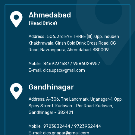
Ahmedabad
(Head Office)
Address : 506, 3rd EYE THREE (III), Opp. Induben
Khakhrawala, Girish Cold Drink Cross Road, CG
Road, Navrangpura, Ahmedabad, 380009.
Mobile :
8469231587
/
9586028957
E-mail:
dics.upsc@gmail.com
Gandhinagar
Address: A-306, The Landmark, Urjanagar-1, Opp.
Spicy Street, Kudasan – Por Road, Kudasan,
Gandhinagar – 382421
Mobile :
9723832444
/
9723932444
E-mail:
dics.gnagar@gmail.com