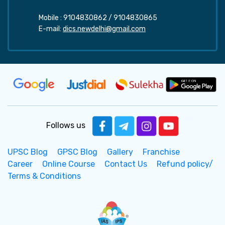
Mobile :
9104830862
/
9104830865
E-mail:
dics.newdelhi@gmail.com
Follows us
UPSC Blog
GPSC Blog
Gallery
Franchise
Career
Online Course
Contact Us
Refund policy/
Terms & Conditions