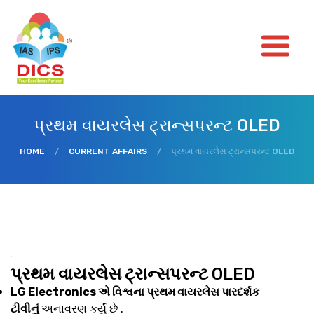
પ્રથમ વાયરલેસ ટ્રાન્સપરન્ટ OLED
HOME
/
CURRENT AFFAIRS
/
પ્રથમ વાયરલેસ ટ્રાન્સપરન્ટ OLED
પ્રથમ વાયરલેસ ટ્રાન્સપરન્ટ
OLED
LG Electronics એ વિશ્વના પ્રથમ વાયરલેસ પારદર્શક
ટીવીનું
અનાવરણ કર્યું છે .