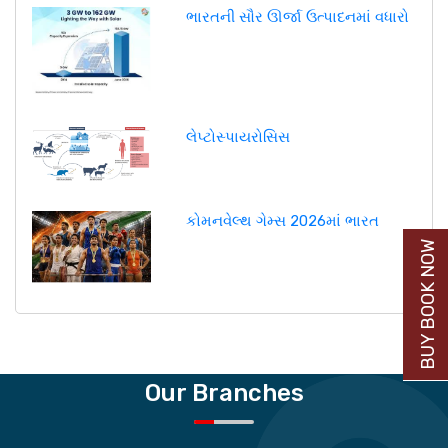
ભારતની સૌર ઊર્જા ઉત્પાદનમાં વધારો
લેપ્ટોસ્પાયરોસિસ
કોમનવેલ્થ ગેમ્સ 2026માં ભારત
BUY BOOK NOW
Our Branches