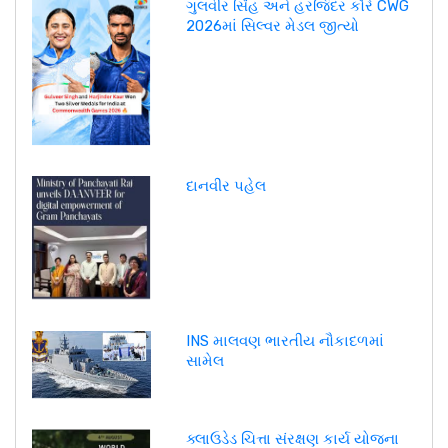
ગુલવીર સિંહ અને હરજિંદર કૌરે CWG
2026માં સિલ્વર મેડલ જીત્યો
દાનવીર પહેલ
INS માલવણ ભારતીય નૌકાદળમાં
સામેલ
ક્લાઉડેડ ચિત્તા સંરક્ષણ કાર્ય યોજના