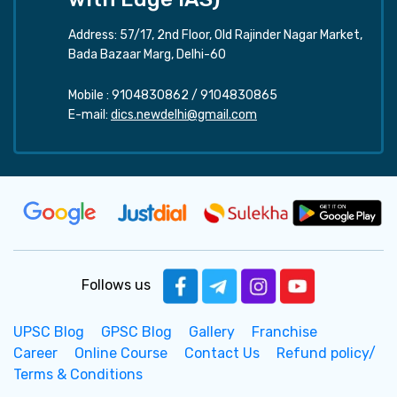
Address: 57/17, 2nd Floor, Old Rajinder Nagar Market,
Bada Bazaar Marg, Delhi-60
Mobile :
9104830862
/
9104830865
E-mail:
dics.newdelhi@gmail.com
Follows us
UPSC Blog
GPSC Blog
Gallery
Franchise
Career
Online Course
Contact Us
Refund policy/
Terms & Conditions