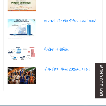
ભારતની સૌર ઊર્જા ઉત્પાદનમાં વધારો
લેપ્ટોસ્પાયરોસિસ
BUY BOOK NOW
કોમનવેલ્થ ગેમ્સ 2026માં ભારત