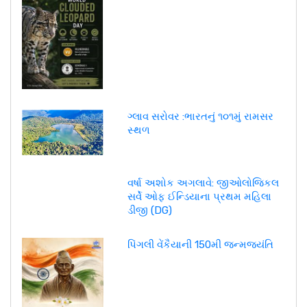
ગ્લાવ સરોવર :ભારતનું ૧૦૧મું રામસર
સ્થળ
વર્ષા અશોક અગલાવે: જીઓલોજિકલ
સર્વે ઓફ ઈન્ડિયાના પ્રથમ મહિલા
ડીજી (DG)
પિંગલી વેંકૈયાની 150મી જન્મજયંતિ