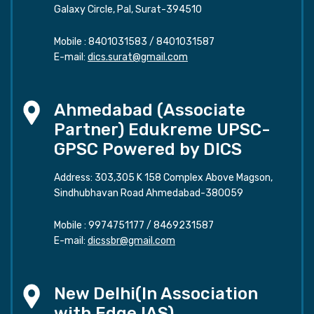
Galaxy Circle, Pal, Surat-394510
Mobile :
8401031583
/
8401031587
E-mail:
dics.surat@gmail.com
Ahmedabad (Associate
Partner) Edukreme UPSC-
GPSC Powered by DICS
Address: 303,305 K 158 Complex Above Magson,
Sindhubhavan Road Ahmedabad-380059
Mobile :
9974751177
/
8469231587
E-mail:
dicssbr@gmail.com
New Delhi(In Association
with Edge IAS)