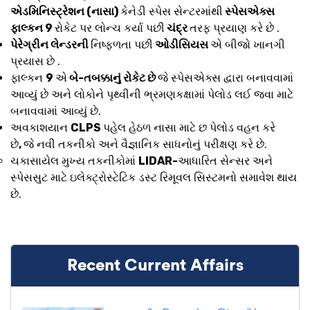
એડમિનિસ્ટ્રેશન (નાસા)
કેનેડી સ્પેસ સેન્ટરમાંથી
સ્પેસએક્સ
ફાલ્કન 9
રોકેટ પર લોન્ચ કર્યા પછી
ચંદ્ર
તરફ પ્રયાણ કરે છે .
પેરેગ્રીન લેન્ડરની
નિષ્ફળતા પછી
ઓડીસિયસ
એ બીજો ખાનગી
પ્રયાસ છે .
ફાલ્કન
9
એ
બે-તબક્કાનું રોકેટ છે
જે સ્પેસએક્સ દ્વારા બનાવવામાં
આવ્યું છે અને લોકોને પૃથ્વીની ભ્રમણકક્ષામાં પેલોડ લઈ જવા માટે
બનાવવામાં આવ્યું છે.
અવકાશયાન
CLPS
પહેલ હેઠળ નાસા માટે છ પેલોડ વહન કરે
છે
,
જે નવી તકનીકો અને વૈજ્ઞાનિક સાધનોનું પરીક્ષણ કરે છે.
ચકાસાયેલ મુખ્ય તકનીકોમાં
LIDAR-
આધારિત સેન્સર અને
સ્પેસસુટ માટે ઇલેક્ટ્રોસ્ટેટિક ડસ્ટ રિમૂવલ સિસ્ટમનો સમાવેશ થાય
છે.
Recent Current Affairs