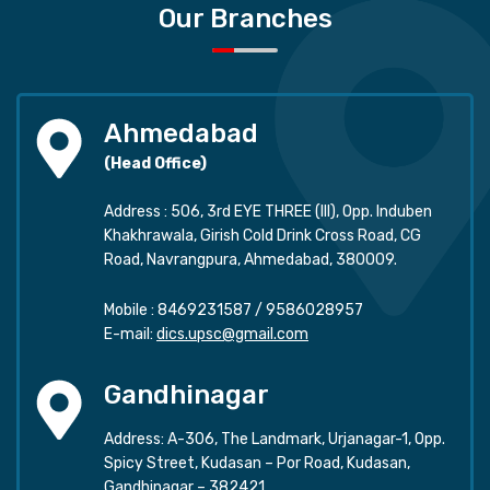
Our Branches
Ahmedabad
(Head Office)
Address : 506, 3rd EYE THREE (III), Opp. Induben
Khakhrawala, Girish Cold Drink Cross Road, CG
Road, Navrangpura, Ahmedabad, 380009.
Mobile :
8469231587
/
9586028957
E-mail:
dics.upsc@gmail.com
Gandhinagar
Address: A-306, The Landmark, Urjanagar-1, Opp.
Spicy Street, Kudasan – Por Road, Kudasan,
Gandhinagar – 382421