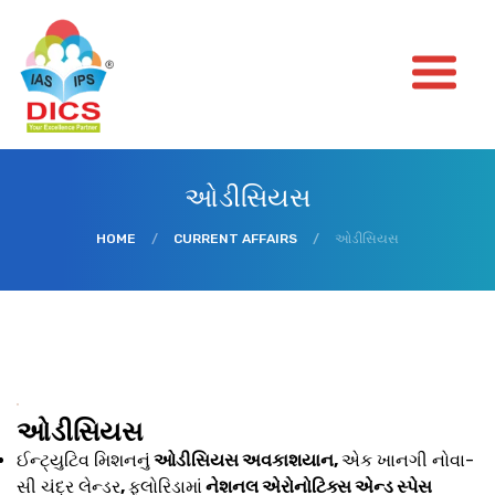
ઓડીસિયસ
HOME
/
CURRENT AFFAIRS
/
ઓડીસિયસ
ઓડીસિયસ
ઈન્ટ્યુટિવ મિશનનું
ઓડીસિયસ અવકાશયાન,
એક ખાનગી નોવા-
સી ચંદ્ર લેન્ડર
,
ફ્લોરિડામાં
નેશનલ એરોનોટિક્સ એન્ડ સ્પેસ