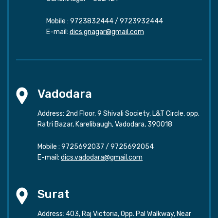
Mobile :
9723832444
/
9723932444
E-mail:
dics.gnagar@gmail.com
Vadodara
Address: 2nd Floor, 9 Shivali Society, L&T Circle, opp.
Ratri Bazar, Karelibaugh, Vadodara, 390018
Mobile :
9725692037
/
9725692054
E-mail:
dics.vadodara@gmail.com
Surat
Address: 403, Raj Victoria, Opp. Pal Walkway, Near